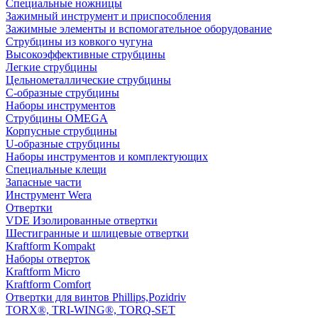
Специальные ножницы
Зажимный инструмент и приспособления
Зажимные элементы и вспомогательное оборудование
Струбцины из ковкого чугуна
Высокоэффективные струбцины
Легкие струбцины
Цельнометаллические струбцины
C-образные струбцины
Наборы инструментов
Струбцины OMEGA
Корпусные струбцины
U-образные струбцины
Наборы инструментов и комплектующих
Специальные клещи
Запасные части
Инструмент Wera
Отвертки
VDE Изолированные отвертки
Шестигранные и шлицевые отвертки
Kraftform Kompakt
Наборы отверток
Kraftform Micro
Kraftform Comfort
Отвертки для винтов Phillips,Pozidriv
TORX®, TRI-WING®, TORQ-SET