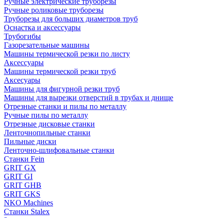
Ручные электрические труборезы
Ручные роликовые труборезы
Труборезы для больших диаметров труб
Оснастка и аксессуары
Трубогибы
Газорезательные машины
Машины термической резки по листу
Аксессуары
Машины термической резки труб
Аксесуары
Машины для фигурной резки труб
Машины для вырезки отверстий в трубах и днище
Отрезные станки и пилы по металлу
Ручные пилы по металлу
Отрезные дисковые станки
Ленточнопильные станки
Пильные диски
Ленточно-шлифовальные станки
Станки Fein
GRIT GX
GRIT GI
GRIT GHB
GRIT GKS
NKO Machines
Станки Stalex