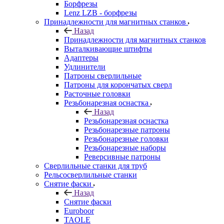
Борфрезы
Lenz LZB - борфрезы
Принадлежности для магнитных станков
Назад
Принадлежности для магнитных станков
Выталкивающие штифты
Адаптеры
Удлинители
Патроны сверлильные
Патроны для корончатых сверл
Расточные головки
Резьбонарезная оснастка
Назад
Резьбонарезная оснастка
Резьбонарезные патроны
Резьбонарезные головки
Резьбонарезные наборы
Реверсивные патроны
Сверлильные станки для труб
Рельсосверлильные станки
Снятие фаски
Назад
Снятие фаски
Euroboor
TAOLE