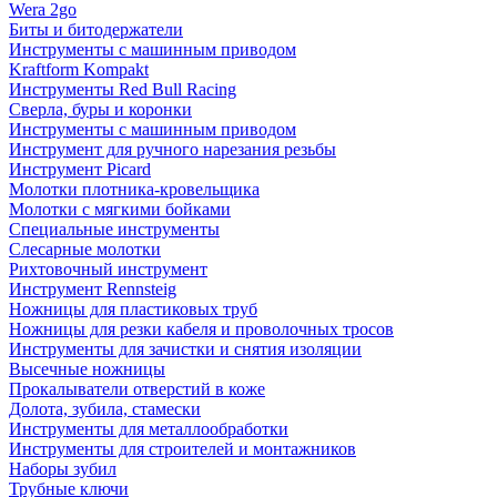
Wera 2go
Биты и битодержатели
Инструменты с машинным приводом
Kraftform Kompakt
Инструменты Red Bull Racing
Сверла, буры и коронки
Инструменты с машинным приводом
Инструмент для ручного нарезания резьбы
Инструмент Picard
Молотки плотника-кровельщика
Молотки с мягкими бойками
Специальные инструменты
Слесарные молотки
Рихтовочный инструмент
Инструмент Rennsteig
Ножницы для пластиковых труб
Ножницы для резки кабеля и проволочных тросов
Инструменты для зачистки и снятия изоляции
Высечные ножницы
Прокалыватели отверстий в коже
Долота, зубила, стамески
Инструменты для металлообработки
Инструменты для строителей и монтажников
Наборы зубил
Трубные ключи