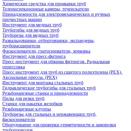
Химические средства для промывки труб
Телеинспекционные камеры, течеискатели
Принадлежности для электромеханических и ручных
прочистных машин
Инструмент для медных труб
Трубогибы для медных труб
Труборезы для медных труб
Развальцовщики, отбортовщики, экспандеры,
труборасширители
Фаскосниматели, гратосниматели, зенковка
Инструмент для пресс-фитинга
Пресс инструмент для обжима фитингов. Радиальная
опрессовка
Пресс инструмент для труб из сшитого полиэтилена (PEX).
Аксиальные прессы. (PEX)
Инструмент для монтажа стальных труб
Гидравлические трубогибы для стальных труб
Резьбонарезные станки и принадлежности
Пилы для резки труб
Станки для накатки желобков
Резьбонарезные клуппы
Труборезы для стальных и нержавеющих труб,
фаскосниматели
Оборудование для проверки герметичности и заморозки
трубопроводов