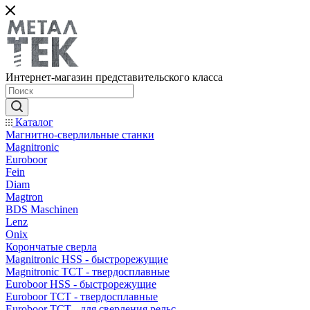
Интернет-магазин представительского класса
Каталог
Магнитно-сверлильные станки
Magnitronic
Euroboor
Fein
Diam
Magtron
BDS Maschinen
Lenz
Onix
Корончатые сверла
Magnitronic HSS - быстрорежущие
Magnitronic TCT - твердосплавные
Euroboor HSS - быстрорежущие
Euroboor TCT - твердосплавные
Euroboor TCT - для сверления рельс