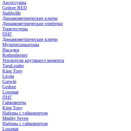
Аксессуары
Gedore RED
Stahlwille
Динамометрические ключи
Динамометрические отвёртки
Торктестеры
ПНГ
Динамометрические ключи
Мультипликаторы
Насадки
Rothenberger
Усилители крутящего момента
TorqLeader
King Tony
Licota
Garwin
Gedore
Losomat
ПНГ
Гайковерты
King Tony
Наборы с гайковертом
Mighty Seven
Наборы с гайковертом
Losomat