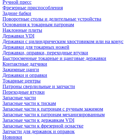
Ручной пресс
Фрезерные приспособления
Задние бабки
Поворотные столы и делительные устройства
Основания к токарным патронам
Наклонные плиты
Державки VDI
Державки с цилиндрическим хвостовиком или на конус
Державки для токарных ножей
Державки, оправки, переходные втулки
Быстросменные токарные и цанговые державки
Контактные датчики
Зажимные цанги
Державки и оправки
Токарные центры
Патроны сверлильные и запчасти
Переходные втулки
Запасные части
Запасные части к тискам
Запасные части к патронам с ручным зажимом
Запасные части к патронам механизированным
Запасные части к державкам VDI
Запасные части к фрезерной оснастке
Запчасти для державок и оправок
Новинки