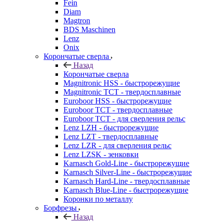
Fein
Diam
Magtron
BDS Maschinen
Lenz
Onix
Корончатые сверла
Назад
Корончатые сверла
Magnitronic HSS - быстрорежущие
Magnitronic TCT - твердосплавные
Euroboor HSS - быстрорежущие
Euroboor TCT - твердосплавные
Euroboor TCT - для сверления рельс
Lenz LZH - быстрорежущие
Lenz LZT - твердосплавные
Lenz LZR - для сверления рельс
Lenz LZSK - зенковки
Karnasch Gold-Line - быстрорежущие
Karnasch Silver-Line - быстрорежущие
Karnasch Hard-Line - твердосплавные
Karnasch Blue-Line - быстрорежущие
Коронки по металлу
Борфрезы
Назад