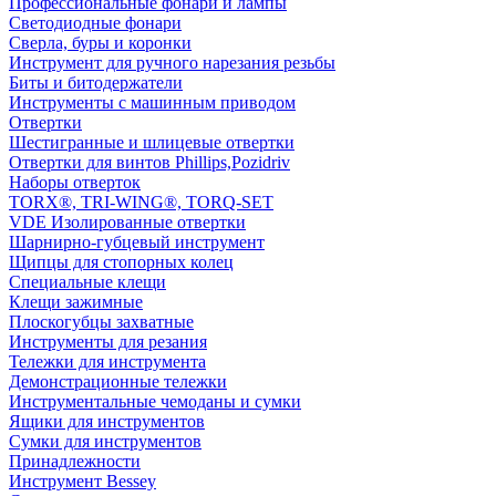
Профессиональные фонари и лампы
Светодиодные фонари
Сверла, буры и коронки
Инструмент для ручного нарезания резьбы
Биты и битодержатели
Инструменты с машинным приводом
Отвертки
Шестигранные и шлицевые отвертки
Отвертки для винтов Phillips,Pozidriv
Наборы отверток
TORX®, TRI-WING®, TORQ-SET
VDE Изолированные отвертки
Шарнирно-губцевый инструмент
Щипцы для стопорных колец
Специальные клещи
Клещи зажимные
Плоскогубцы захватные
Инструменты для резания
Тележки для инструмента
Демонстрационные тележки
Инструментальные чемоданы и сумки
Ящики для инструментов
Сумки для инструментов
Принадлежности
Инструмент Bessey