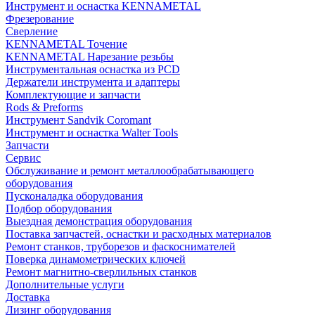
Инструмент и оснастка KENNAMETAL
Фрезерование
Сверление
KENNAMETAL Точение
KENNAMETAL Нарезание резьбы
Инструментальная оснастка из PCD
Держатели инструмента и адаптеры
Комплектующие и запчасти
Rods & Preforms
Инструмент Sandvik Coromant
Инструмент и оснастка Walter Tools
Запчасти
Сервис
Обслуживание и ремонт металлообрабатывающего
оборудования
Пусконаладка оборудования
Подбор оборудования
Выездная демонстрация оборудования
Поставка запчастей, оснастки и расходных материалов
Ремонт станков, труборезов и фаскоснимателей
Поверка динамометрических ключей
Ремонт магнитно-сверлильных станков
Дополнительные услуги
Доставка
Лизинг оборудования