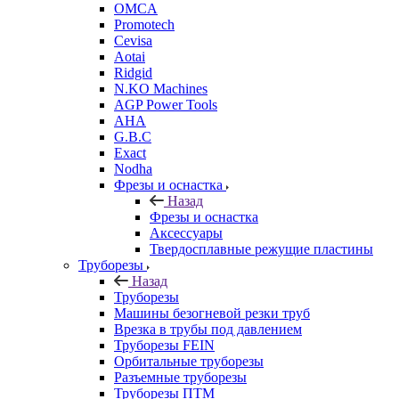
OMCA
Promotech
Cevisa
Aotai
Ridgid
N.KO Machines
AGP Power Tools
AHA
G.B.C
Exact
Nodha
Фрезы и оснастка
Назад
Фрезы и оснастка
Аксессуары
Твердосплавные режущие пластины
Труборезы
Назад
Труборезы
Машины безогневой резки труб
Врезка в трубы под давлением
Труборезы FEIN
Орбитальные труборезы
Разъемные труборезы
Труборезы ПТМ