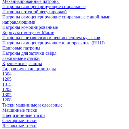
Механизированные патроны
Патроны самоцентрирующие спиральные
Патроны с точной регулировкой
Патроны самоцентрирующие спиральные с двойными
направляющими
Патроны комбинированные
Корпусы с конусом Морзе
Патроны с независимым перемещением кулачков
Патроны самоцентрирующие клинореечные (RHU)
Цанговые патроны
Патроны для заточки свёрл
Зажимные кулачки
Крепежные фланцы
Гидравлические цилиндры
1304
1205
1315
1202
1305
1208
Тиски машинные и слесарные
Машинные тиски
Прецизионные тиски
Слесарные тиски
Лекальные тиски