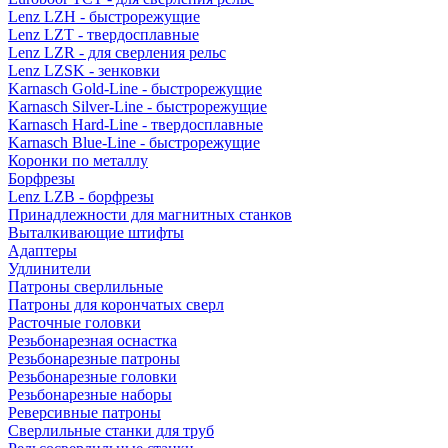
Lenz LZH - быстрорежущие
Lenz LZT - твердосплавные
Lenz LZR - для сверления рельс
Lenz LZSK - зенковки
Karnasch Gold-Line - быстрорежущие
Karnasch Silver-Line - быстрорежущие
Karnasch Hard-Line - твердосплавные
Karnasch Blue-Line - быстрорежущие
Коронки по металлу
Борфрезы
Lenz LZB - борфрезы
Принадлежности для магнитных станков
Выталкивающие штифты
Адаптеры
Удлинители
Патроны сверлильные
Патроны для корончатых сверл
Расточные головки
Резьбонарезная оснастка
Резьбонарезные патроны
Резьбонарезные головки
Резьбонарезные наборы
Реверсивные патроны
Сверлильные станки для труб