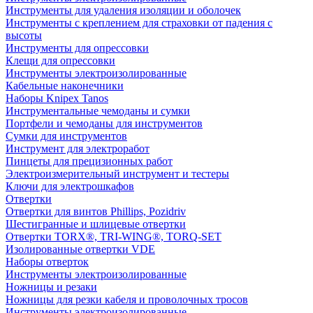
Инструменты для удаления изоляции и оболочек
Инструменты с креплением для страховки от падения с
высоты
Инструменты для опрессовки
Клещи для опрессовки
Инструменты электроизолированные
Кабельные наконечники
Наборы Knipex Tanos
Инструментальные чемоданы и сумки
Портфели и чемоданы для инструментов
Сумки для инструментов
Инструмент для электроработ
Пинцеты для прецизионных работ
Электроизмерительный инструмент и тестеры
Ключи для электрошкафов
Отвертки
Отвертки для винтов Phillips, Pozidriv
Шестигранные и шлицевые отвертки
Отвертки TORX®, TRI-WING®, TORQ-SET
Изолированные отвертки VDE
Наборы отверток
Инструменты электроизолированные
Ножницы и резаки
Ножницы для резки кабеля и проволочных тросов
Инструменты электроизолированные