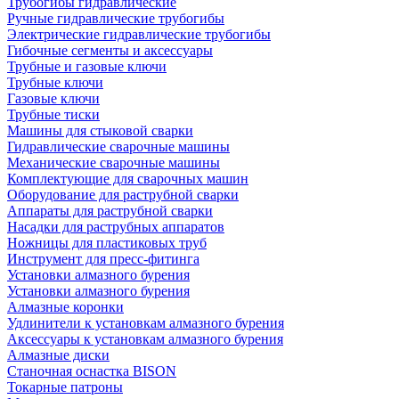
Трубогибы гидравлические
Ручные гидравлические трубогибы
Электрические гидравлические трубогибы
Гибочные сегменты и аксессуары
Трубные и газовые ключи
Трубные ключи
Газовые ключи
Трубные тиски
Машины для стыковой сварки
Гидравлические сварочные машины
Механические сварочные машины
Комплектующие для сварочных машин
Оборудование для раструбной сварки
Аппараты для раструбной сварки
Насадки для раструбных аппаратов
Ножницы для пластиковых труб
Инструмент для пресс-фитинга
Установки алмазного бурения
Установки алмазного бурения
Алмазные коронки
Удлинители к установкам алмазного бурения
Аксессуары к установкам алмазного бурения
Алмазные диски
Станочная оснастка BISON
Токарные патроны