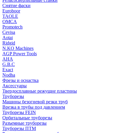
Рельсосверлильные станки
Снятие фаски
Euroboor
TAOLE
OMCA
Promotech
Cevisa
Aotai
Ridgid
N.KO Machines
AGP Power Tools
AHA
G.B.C
Exact
Nodha
Фрезы и оснастка
Аксессуары
Твердосплавные режущие пластины
Труборезы
Машины безогневой резки труб
Врезка в трубы под давлением
Труборезы FEIN
Орбитальные труборезы
Разъемные труборезы
Труборезы ПТМ