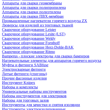
Аппараты для сварки геомембраны
Аппараты для сварки полипропилена
Аппараты для сварки полиэтилена
Аппараты для сварки ПВХ-мембран
Промышленные нагреватели горячего воздуха ZX
Люверсы для изделий из тентовых тканей
Сварочное оборудование Leister
Сварочное оборудование Lesite (LST)
Сварочное оборудование Weldy
Сварочное оборудование Forsthoff
Сварочное оборудование Herz-Dohle-BAK
Сварочное оборудование Ritmo
Bamperus - плоские электроды для сварки бамперов
Нагревательные элементы для аппаратов горячего воздуха
Муфты и фитинги SABfuse
Электросварные фитинги
Литые фитинги (спигоны)
Прочие фасонные изделия
Инструмент Knipex
Наборы и комплекты
Универсальные наборы инструментов
Наборы инструментов для электриков
Наборы для торговых залов
Инструменты для зачистки и снятия изоляции
Инструменты электроизолированные