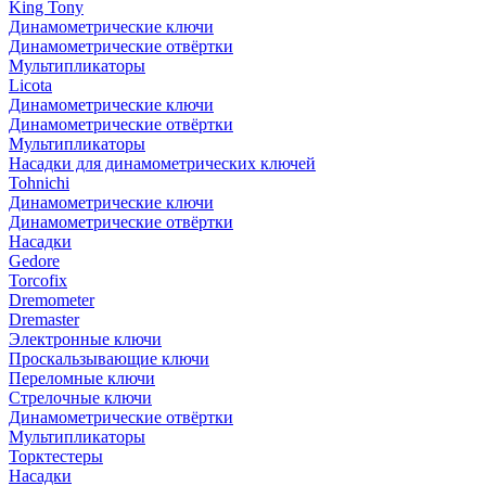
King Tony
Динамометрические ключи
Динамометрические отвёртки
Мультипликаторы
Licota
Динамометрические ключи
Динамометрические отвёртки
Мультипликаторы
Насадки для динамометрических ключей
Tohnichi
Динамометрические ключи
Динамометрические отвёртки
Насадки
Gedore
Torcofix
Dremometer
Dremaster
Электронные ключи
Проскальзывающие ключи
Переломные ключи
Стрелочные ключи
Динамометрические отвёртки
Мультипликаторы
Торктестеры
Насадки