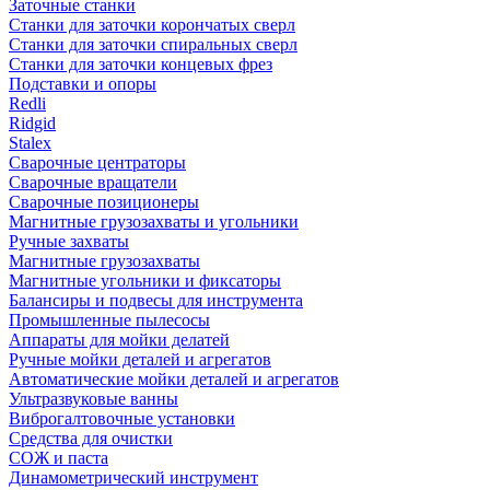
Заточные станки
Станки для заточки корончатых сверл
Станки для заточки спиральных сверл
Станки для заточки концевых фрез
Подставки и опоры
Redli
Ridgid
Stalex
Сварочные центраторы
Сварочные вращатели
Сварочные позиционеры
Магнитные грузозахваты и угольники
Ручные захваты
Магнитные грузозахваты
Магнитные угольники и фиксаторы
Балансиры и подвесы для инструмента
Промышленные пылесосы
Аппараты для мойки делатей
Ручные мойки деталей и агрегатов
Автоматические мойки деталей и агрегатов
Ультразвуковые ванны
Виброгалтовочные установки
Средства для очистки
СОЖ и паста
Динамометрический инструмент