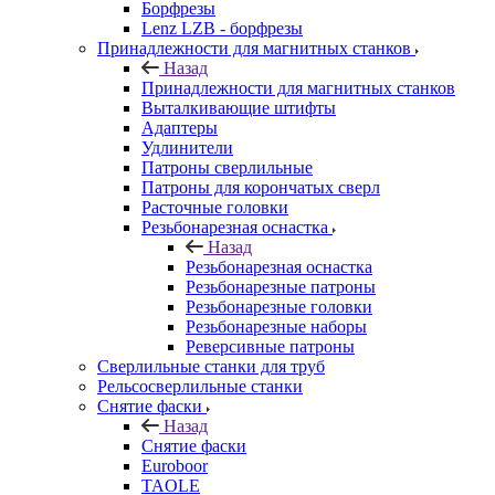
Борфрезы
Lenz LZB - борфрезы
Принадлежности для магнитных станков
Назад
Принадлежности для магнитных станков
Выталкивающие штифты
Адаптеры
Удлинители
Патроны сверлильные
Патроны для корончатых сверл
Расточные головки
Резьбонарезная оснастка
Назад
Резьбонарезная оснастка
Резьбонарезные патроны
Резьбонарезные головки
Резьбонарезные наборы
Реверсивные патроны
Сверлильные станки для труб
Рельсосверлильные станки
Снятие фаски
Назад
Снятие фаски
Euroboor
TAOLE