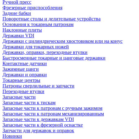
Ручной пресс
Фрезерные приспособления
Задние бабки
Поворотные столы и делительные устройства
Основания к токарным патронам
Наклонные плиты
Державки VDI
Державки с цилиндрическим хвостовиком или на конус
Державки для токарных ножей
Державки, оправки, переходные втулки
Быстросменные токарные и цанговые державки
Контактные датчики
Зажимные цанги
Державки и оправки
Токарные центры
Патроны сверлильные и запчасти
Переходные втулки
Запасные части
Запасные части к тискам
Запасные части к патронам с ручным зажимом
Запасные части к патронам механизированным
Запасные части к державкам VDI
Запасные части к фрезерной оснастке
Запчасти для державок и оправок
Новинки