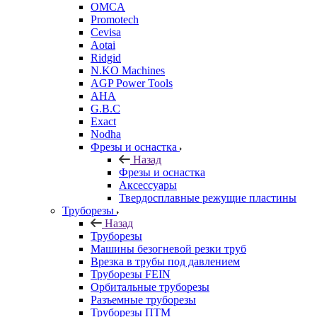
OMCA
Promotech
Cevisa
Aotai
Ridgid
N.KO Machines
AGP Power Tools
AHA
G.B.C
Exact
Nodha
Фрезы и оснастка
Назад
Фрезы и оснастка
Аксессуары
Твердосплавные режущие пластины
Труборезы
Назад
Труборезы
Машины безогневой резки труб
Врезка в трубы под давлением
Труборезы FEIN
Орбитальные труборезы
Разъемные труборезы
Труборезы ПТМ