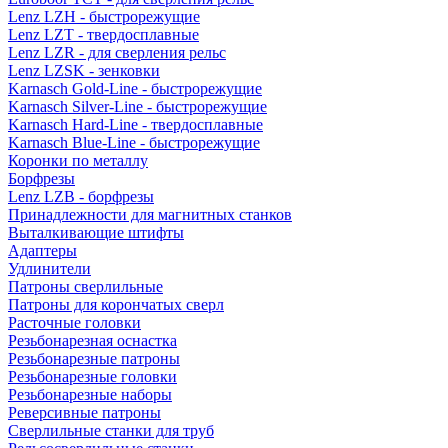
Lenz LZH - быстрорежущие
Lenz LZT - твердосплавные
Lenz LZR - для сверления рельс
Lenz LZSK - зенковки
Karnasch Gold-Line - быстрорежущие
Karnasch Silver-Line - быстрорежущие
Karnasch Hard-Line - твердосплавные
Karnasch Blue-Line - быстрорежущие
Коронки по металлу
Борфрезы
Lenz LZB - борфрезы
Принадлежности для магнитных станков
Выталкивающие штифты
Адаптеры
Удлинители
Патроны сверлильные
Патроны для корончатых сверл
Расточные головки
Резьбонарезная оснастка
Резьбонарезные патроны
Резьбонарезные головки
Резьбонарезные наборы
Реверсивные патроны
Сверлильные станки для труб