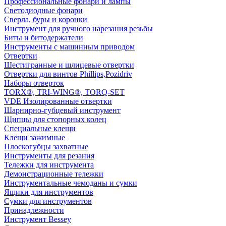
Профессиональные фонари и лампы
Светодиодные фонари
Сверла, буры и коронки
Инструмент для ручного нарезания резьбы
Биты и битодержатели
Инструменты с машинным приводом
Отвертки
Шестигранные и шлицевые отвертки
Отвертки для винтов Phillips,Pozidriv
Наборы отверток
TORX®, TRI-WING®, TORQ-SET
VDE Изолированные отвертки
Шарнирно-губцевый инструмент
Щипцы для стопорных колец
Специальные клещи
Клещи зажимные
Плоскогубцы захватные
Инструменты для резания
Тележки для инструмента
Демонстрационные тележки
Инструментальные чемоданы и сумки
Ящики для инструментов
Сумки для инструментов
Принадлежности
Инструмент Bessey