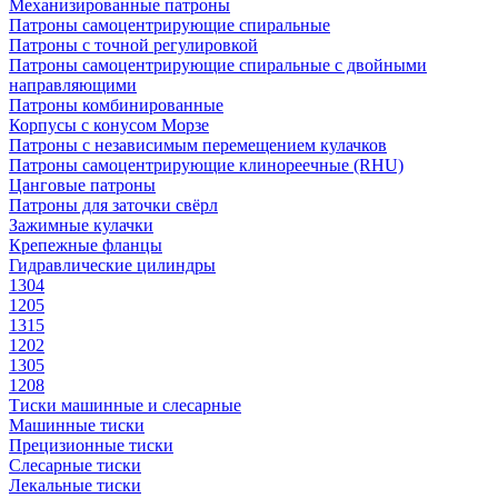
Механизированные патроны
Патроны самоцентрирующие спиральные
Патроны с точной регулировкой
Патроны самоцентрирующие спиральные с двойными
направляющими
Патроны комбинированные
Корпусы с конусом Морзе
Патроны с независимым перемещением кулачков
Патроны самоцентрирующие клинореечные (RHU)
Цанговые патроны
Патроны для заточки свёрл
Зажимные кулачки
Крепежные фланцы
Гидравлические цилиндры
1304
1205
1315
1202
1305
1208
Тиски машинные и слесарные
Машинные тиски
Прецизионные тиски
Слесарные тиски
Лекальные тиски