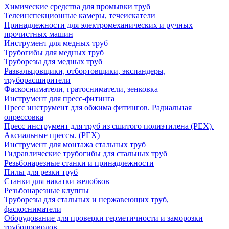
Химические средства для промывки труб
Телеинспекционные камеры, течеискатели
Принадлежности для электромеханических и ручных
прочистных машин
Инструмент для медных труб
Трубогибы для медных труб
Труборезы для медных труб
Развальцовщики, отбортовщики, экспандеры,
труборасширители
Фаскосниматели, гратосниматели, зенковка
Инструмент для пресс-фитинга
Пресс инструмент для обжима фитингов. Радиальная
опрессовка
Пресс инструмент для труб из сшитого полиэтилена (PEX).
Аксиальные прессы. (PEX)
Инструмент для монтажа стальных труб
Гидравлические трубогибы для стальных труб
Резьбонарезные станки и принадлежности
Пилы для резки труб
Станки для накатки желобков
Резьбонарезные клуппы
Труборезы для стальных и нержавеющих труб,
фаскосниматели
Оборудование для проверки герметичности и заморозки
трубопроводов