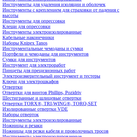
Инструменты для удаления изоляции и оболочек
Инструменты с креплением для страховки от падения с
высоты
Инструменты для опрессовки
Клещи для опрессовки
Инструменты электроизолированные
Кабельные наконечники
Наборы Knipex Tanos
Инструментальные чемоданы и сумки
Портфели и чемоданы для инструментов
Сумки для инструментов
Инструмент для электроработ
Пинцеты для прецизионных работ
Электроизмерительный инструмент и тестеры
Ключи для электрошкафов
Отвертки
Отвертки для винтов Phillips, Pozidriv
Шестигранные и шлицевые отвертки
Отвертки TORX®, TRI-WING®, TORQ-SET
Изолированные отвертки VDE
Наборы отверток
Инструменты электроизолированные
Ножницы и резаки
Ножницы для резки кабеля и проволочных тросов
Инструменты электроизолированные