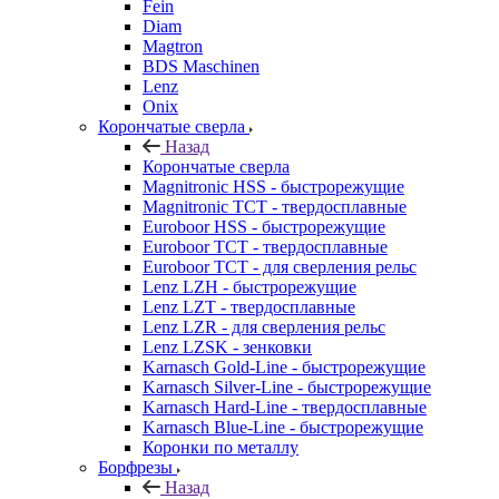
Fein
Diam
Magtron
BDS Maschinen
Lenz
Onix
Корончатые сверла
Назад
Корончатые сверла
Magnitronic HSS - быстрорежущие
Magnitronic TCT - твердосплавные
Euroboor HSS - быстрорежущие
Euroboor TCT - твердосплавные
Euroboor TCT - для сверления рельс
Lenz LZH - быстрорежущие
Lenz LZT - твердосплавные
Lenz LZR - для сверления рельс
Lenz LZSK - зенковки
Karnasch Gold-Line - быстрорежущие
Karnasch Silver-Line - быстрорежущие
Karnasch Hard-Line - твердосплавные
Karnasch Blue-Line - быстрорежущие
Коронки по металлу
Борфрезы
Назад