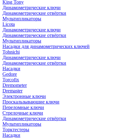
King Tony
Динамометрические ключи
Динамометрические отвёртки
Мультипликаторы
Licota
Динамометрические ключи
Динамометрические отвёртки
Мультипликаторы
Насадки для динамометрических ключей
Tohnichi
Динамометрические ключи
Динамометрические отвёртки
Насадки
Gedore
Torcofix
Dremometer
Dremaster
Электронные ключи
Проскальзывающие ключи
Переломные ключи
Стрелочные ключи
Динамометрические отвёртки
Мультипликаторы
Торктестеры
Насадки