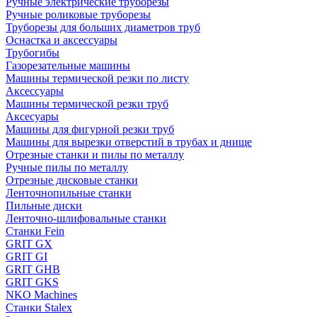
Ручные электрические труборезы
Ручные роликовые труборезы
Труборезы для больших диаметров труб
Оснастка и аксессуары
Трубогибы
Газорезательные машины
Машины термической резки по листу
Аксессуары
Машины термической резки труб
Аксесуары
Машины для фигурной резки труб
Машины для вырезки отверстий в трубах и днище
Отрезные станки и пилы по металлу
Ручные пилы по металлу
Отрезные дисковые станки
Ленточнопильные станки
Пильные диски
Ленточно-шлифовальные станки
Станки Fein
GRIT GX
GRIT GI
GRIT GHB
GRIT GKS
NKO Machines
Станки Stalex