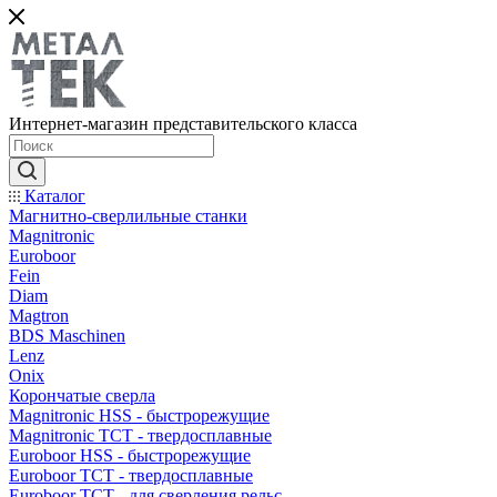
Интернет-магазин представительского класса
Каталог
Магнитно-сверлильные станки
Magnitronic
Euroboor
Fein
Diam
Magtron
BDS Maschinen
Lenz
Onix
Корончатые сверла
Magnitronic HSS - быстрорежущие
Magnitronic TCT - твердосплавные
Euroboor HSS - быстрорежущие
Euroboor TCT - твердосплавные
Euroboor TCT - для сверления рельс