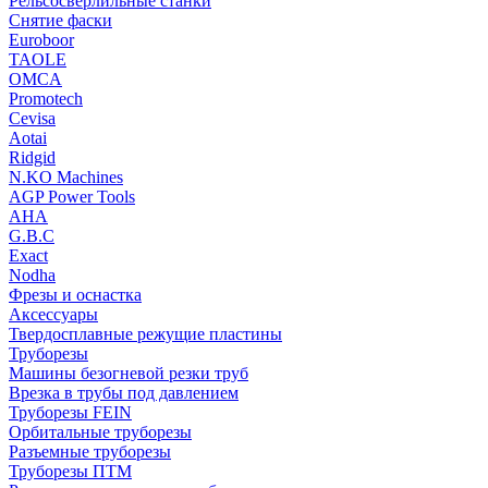
Рельсосверлильные станки
Снятие фаски
Euroboor
TAOLE
OMCA
Promotech
Cevisa
Aotai
Ridgid
N.KO Machines
AGP Power Tools
AHA
G.B.C
Exact
Nodha
Фрезы и оснастка
Аксессуары
Твердосплавные режущие пластины
Труборезы
Машины безогневой резки труб
Врезка в трубы под давлением
Труборезы FEIN
Орбитальные труборезы
Разъемные труборезы
Труборезы ПТМ