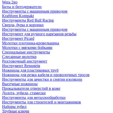
Wera 2go
Биты и битодержатели
Инструменты с машинным приводом
Kraftform Kompakt
Инструменты Red Bull Racing
Сверла, буры и коронки
Инструменты с машинным приводом
Инструмент для ручного нарезания резьбы
Инструмент Picard
Молотки плотника-кровельщика
Молотки с мягкими бойками
Специальные инструменты
Слесарные молотки
Рихтовочный инструмент
Инструмент Rennsteig
Ножницы для пластиковых труб
Ножницы для резки кабеля и проволочных тросов
Инструменты для зачистки и снятия изоляции
Высечные ножницы
Прокалыватели отверстий в коже
Долота, зубила, стамески
Инструменты для металлообработки
Инструменты для строителей и монтажников
Наборы зубил
Трубные ключи