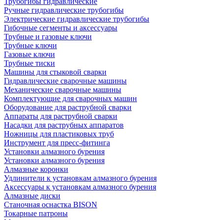
Трубогибы гидравлические
Ручные гидравлические трубогибы
Электрические гидравлические трубогибы
Гибочные сегменты и аксессуары
Трубные и газовые ключи
Трубные ключи
Газовые ключи
Трубные тиски
Машины для стыковой сварки
Гидравлические сварочные машины
Механические сварочные машины
Комплектующие для сварочных машин
Оборудование для раструбной сварки
Аппараты для раструбной сварки
Насадки для раструбных аппаратов
Ножницы для пластиковых труб
Инструмент для пресс-фитинга
Установки алмазного бурения
Установки алмазного бурения
Алмазные коронки
Удлинители к установкам алмазного бурения
Аксессуары к установкам алмазного бурения
Алмазные диски
Станочная оснастка BISON
Токарные патроны