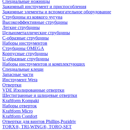
Специальные ножницы
Зажимный инструмент и приспособления
Зажимные элементы и вспомогательное оборудование
Струбцины из ковкого чугуна
Высокоэффективные струбцины
Легкие струбцины
Цельнометаллические струбцины
C-образные струбцины
Наборы инструментов
Струбцины OMEGA
Корпусные струбцины
U-образные струбцины
Наборы инструментов и комплектующих
Специальные клещи
Запасные части
Инструмент Wera
Отвертки
VDE Изолированные отвертки
Шестигранные и шлицевые отвертки
Kraftform Kompakt
Наборы отверток
Kraftform Micro
Kraftform Comfort
Отвертки для винтов Phillips,Pozidriv
TORX®, TRI-WING®, TORQ-SET