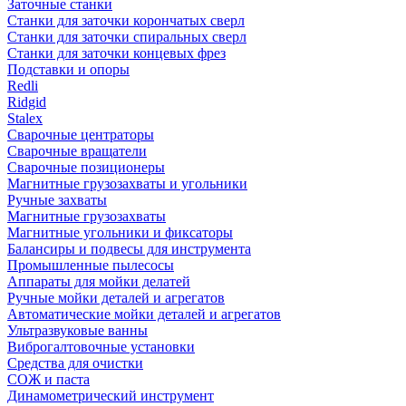
Заточные станки
Станки для заточки корончатых сверл
Станки для заточки спиральных сверл
Станки для заточки концевых фрез
Подставки и опоры
Redli
Ridgid
Stalex
Сварочные центраторы
Сварочные вращатели
Сварочные позиционеры
Магнитные грузозахваты и угольники
Ручные захваты
Магнитные грузозахваты
Магнитные угольники и фиксаторы
Балансиры и подвесы для инструмента
Промышленные пылесосы
Аппараты для мойки делатей
Ручные мойки деталей и агрегатов
Автоматические мойки деталей и агрегатов
Ультразвуковые ванны
Виброгалтовочные установки
Средства для очистки
СОЖ и паста
Динамометрический инструмент