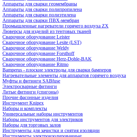
Аппараты для сварки геомембраны
Аппараты для сварки полипропилена
Аппараты для сварки полиэтилена
Аппараты для сварки ПВХ-мембран
Промышленные нагреватели горячего воздуха ZX
Люверсы для изделий из тентовых тканей
Сварочное оборудование Leister
Сварочное оборудование Lesite (LST)
Сварочное оборудование Weldy
Сварочное оборудование Forsthoff
Сварочное оборудование Herz-Dohle-BAK
Сварочное оборудование Ritmo
Bamperus - плоские электроды для сварки бамперов
Нагревательные элементы для аппаратов горячего воздуха
Муфты и фитинги SABfuse
Электросварные фитинги
Литые фитинги (спигоны)
Прочие фасонные изделия
Инструмент Knipex
Наборы и комплекты
Универсальные наборы инструментов
Наборы инструментов для электриков
Наборы для торговых залов
Инструменты для зачистки и снятия изоляции
Инструменты электроизолированные