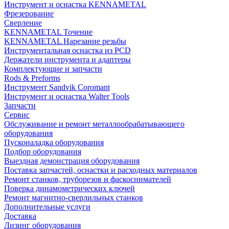
Инструмент и оснастка KENNAMETAL
Фрезерование
Сверление
KENNAMETAL Точение
KENNAMETAL Нарезание резьбы
Инструментальная оснастка из PCD
Держатели инструмента и адаптеры
Комплектующие и запчасти
Rods & Preforms
Инструмент Sandvik Coromant
Инструмент и оснастка Walter Tools
Запчасти
Сервис
Обслуживание и ремонт металлообрабатывающего
оборудования
Пусконаладка оборудования
Подбор оборудования
Выездная демонстрация оборудования
Поставка запчастей, оснастки и расходных материалов
Ремонт станков, труборезов и фаскоснимателей
Поверка динамометрических ключей
Ремонт магнитно-сверлильных станков
Дополнительные услуги
Доставка
Лизинг оборудования