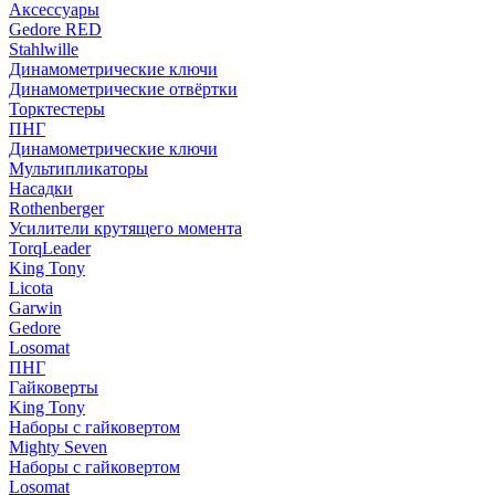
Аксессуары
Gedore RED
Stahlwille
Динамометрические ключи
Динамометрические отвёртки
Торктестеры
ПНГ
Динамометрические ключи
Мультипликаторы
Насадки
Rothenberger
Усилители крутящего момента
TorqLeader
King Tony
Licota
Garwin
Gedore
Losomat
ПНГ
Гайковерты
King Tony
Наборы с гайковертом
Mighty Seven
Наборы с гайковертом
Losomat