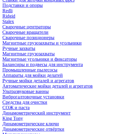
Подставки и опоры
Redli
Ridgid
Stalex
Сварочные центраторы
Сварочные вращатели
Сварочные позиционеры
Магнитные грузозахваты и угольники
Ручные захваты
Магнитные грузозахваты
Магнитные угольники и фиксаторы
Балансиры и подвесы для инструмента
Промышленные пылесосы
Аппараты для мойки делатей
Ручные мойки деталей и агрегатов
Автоматические мойки деталей и агрегатов
Ультразвуковые ванны
Виброгалтовочные установки
Средства для очистки
СОЖ и паста
Динамометрический инструмент
King Tony
Динамометрические ключи
Динамометрические отвёртки