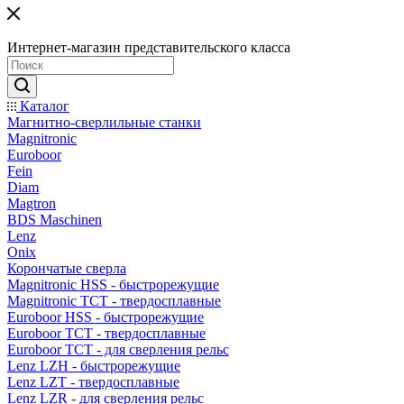
Интернет-магазин представительского класса
Каталог
Магнитно-сверлильные станки
Magnitronic
Euroboor
Fein
Diam
Magtron
BDS Maschinen
Lenz
Onix
Корончатые сверла
Magnitronic HSS - быстрорежущие
Magnitronic TCT - твердосплавные
Euroboor HSS - быстрорежущие
Euroboor TCT - твердосплавные
Euroboor TCT - для сверления рельс
Lenz LZH - быстрорежущие
Lenz LZT - твердосплавные
Lenz LZR - для сверления рельс