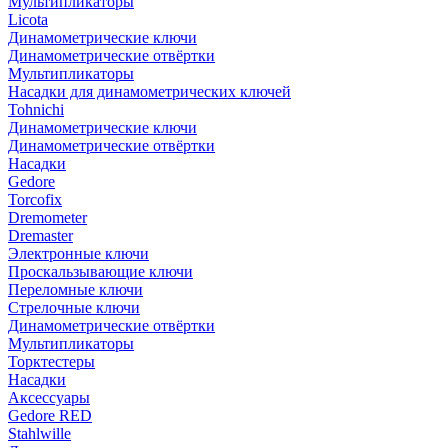
Мультипликаторы
Licota
Динамометрические ключи
Динамометрические отвёртки
Мультипликаторы
Насадки для динамометрических ключей
Tohnichi
Динамометрические ключи
Динамометрические отвёртки
Насадки
Gedore
Torcofix
Dremometer
Dremaster
Электронные ключи
Проскальзывающие ключи
Переломные ключи
Стрелочные ключи
Динамометрические отвёртки
Мультипликаторы
Торктестеры
Насадки
Аксессуары
Gedore RED
Stahlwille