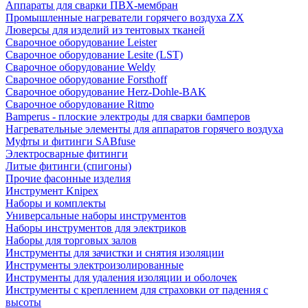
Аппараты для сварки ПВХ-мембран
Промышленные нагреватели горячего воздуха ZX
Люверсы для изделий из тентовых тканей
Сварочное оборудование Leister
Сварочное оборудование Lesite (LST)
Сварочное оборудование Weldy
Сварочное оборудование Forsthoff
Сварочное оборудование Herz-Dohle-BAK
Сварочное оборудование Ritmo
Bamperus - плоские электроды для сварки бамперов
Нагревательные элементы для аппаратов горячего воздуха
Муфты и фитинги SABfuse
Электросварные фитинги
Литые фитинги (спигоны)
Прочие фасонные изделия
Инструмент Knipex
Наборы и комплекты
Универсальные наборы инструментов
Наборы инструментов для электриков
Наборы для торговых залов
Инструменты для зачистки и снятия изоляции
Инструменты электроизолированные
Инструменты для удаления изоляции и оболочек
Инструменты с креплением для страховки от падения с
высоты