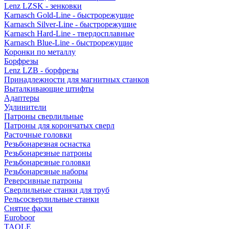
Lenz LZSK - зенковки
Karnasch Gold-Line - быстрорежущие
Karnasch Silver-Line - быстрорежущие
Karnasch Hard-Line - твердосплавные
Karnasch Blue-Line - быстрорежущие
Коронки по металлу
Борфрезы
Lenz LZB - борфрезы
Принадлежности для магнитных станков
Выталкивающие штифты
Адаптеры
Удлинители
Патроны сверлильные
Патроны для корончатых сверл
Расточные головки
Резьбонарезная оснастка
Резьбонарезные патроны
Резьбонарезные головки
Резьбонарезные наборы
Реверсивные патроны
Сверлильные станки для труб
Рельсосверлильные станки
Снятие фаски
Euroboor
TAOLE