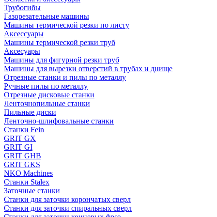
Трубогибы
Газорезательные машины
Машины термической резки по листу
Аксессуары
Машины термической резки труб
Аксесуары
Машины для фигурной резки труб
Машины для вырезки отверстий в трубах и днище
Отрезные станки и пилы по металлу
Ручные пилы по металлу
Отрезные дисковые станки
Ленточнопильные станки
Пильные диски
Ленточно-шлифовальные станки
Станки Fein
GRIT GX
GRIT GI
GRIT GHB
GRIT GKS
NKO Machines
Станки Stalex
Заточные станки
Станки для заточки корончатых сверл
Станки для заточки спиральных сверл
Станки для заточки концевых фрез