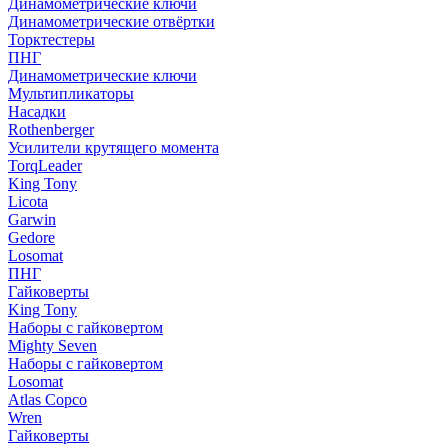
Динамометрические ключи
Динамометрические отвёртки
Торктестеры
ПНГ
Динамометрические ключи
Мультипликаторы
Насадки
Rothenberger
Усилители крутящего момента
TorqLeader
King Tony
Licota
Garwin
Gedore
Losomat
ПНГ
Гайковерты
King Tony
Наборы с гайковертом
Mighty Seven
Наборы с гайковертом
Losomat
Atlas Copco
Wren
Гайковерты