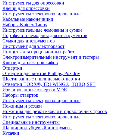
Инструменты для опрессовки
Клещи для опрессовки
Инструменты электроизолированные
Кабельные наконечники
Наборы Knipex Tanos
Инструментальные чемоданы и сумки
Портфели и чемоданы для инструментов
Сумки для инструментов
Инструмент для электроработ
Пинцеты для прецизионных работ
Электроизмерительный инструмент и тестеры
Ключи для электрошкафов
Отвертки
Отвертки для винтов Phillips, Pozidriv
Шестигранные и шлицевые отвертки
Отвертки TORX®, TRI-WING®, TORQ-SET
Изолированные отвертки VDE
Наборы отверток
Инструменты электроизолированные
Ножницы и резаки
Ножницы для резки кабеля и проволочных тросов
Инструменты электроизолированные
Специальные инструменты
Шарнирно-губцевый инструмент
Кусачки