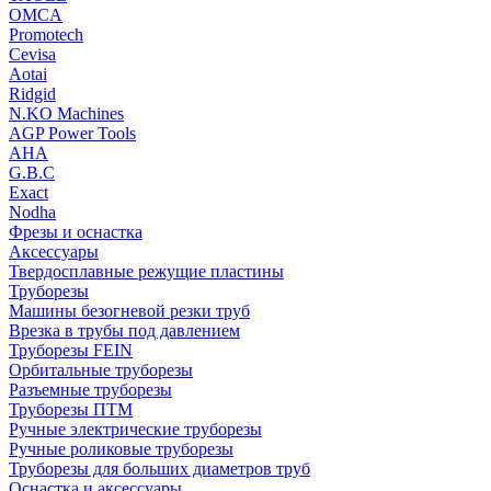
OMCA
Promotech
Cevisa
Aotai
Ridgid
N.KO Machines
AGP Power Tools
AHA
G.B.C
Exact
Nodha
Фрезы и оснастка
Аксессуары
Твердосплавные режущие пластины
Труборезы
Машины безогневой резки труб
Врезка в трубы под давлением
Труборезы FEIN
Орбитальные труборезы
Разъемные труборезы
Труборезы ПТМ
Ручные электрические труборезы
Ручные роликовые труборезы
Труборезы для больших диаметров труб
Оснастка и аксессуары