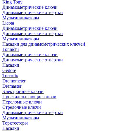
King Tony
Динамометрические ключи
Динамометрические отвёртки
Мультипликаторы
Licota
Динамометрические ключи
Динамометрические отвёртки
Мультипликаторы
Насадки для динамометрических ключей
Tohnichi
Динамометрические ключи
Динамометрические отвёртки
Насадки
Gedore
Torcofix
Dremometer
Dremaster
Электронные ключи
Проскальзывающие ключи
Переломные ключи
Стрелочные ключи
Динамометрические отвёртки
Мультипликаторы
Торктестеры
Насадки