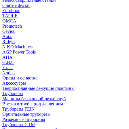
Рельсосверлильные станки
Снятие фаски
Euroboor
TAOLE
OMCA
Promotech
Cevisa
Aotai
Ridgid
N.KO Machines
AGP Power Tools
AHA
G.B.C
Exact
Nodha
Фрезы и оснастка
Аксессуары
Твердосплавные режущие пластины
Труборезы
Машины безогневой резки труб
Врезка в трубы под давлением
Труборезы FEIN
Орбитальные труборезы
Разъемные труборезы
Труборезы ПТМ