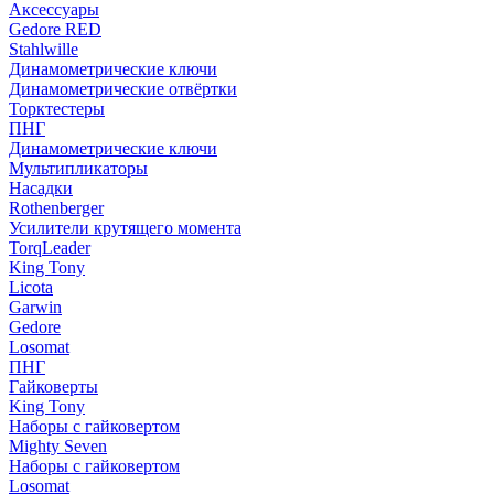
Аксессуары
Gedore RED
Stahlwille
Динамометрические ключи
Динамометрические отвёртки
Торктестеры
ПНГ
Динамометрические ключи
Мультипликаторы
Насадки
Rothenberger
Усилители крутящего момента
TorqLeader
King Tony
Licota
Garwin
Gedore
Losomat
ПНГ
Гайковерты
King Tony
Наборы с гайковертом
Mighty Seven
Наборы с гайковертом
Losomat