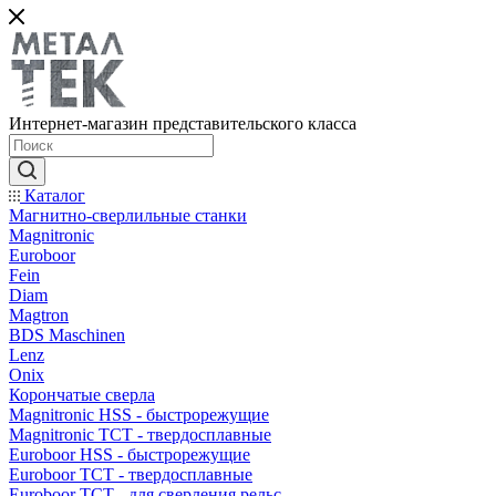
Интернет-магазин представительского класса
Каталог
Магнитно-сверлильные станки
Magnitronic
Euroboor
Fein
Diam
Magtron
BDS Maschinen
Lenz
Onix
Корончатые сверла
Magnitronic HSS - быстрорежущие
Magnitronic TCT - твердосплавные
Euroboor HSS - быстрорежущие
Euroboor TCT - твердосплавные
Euroboor TCT - для сверления рельс