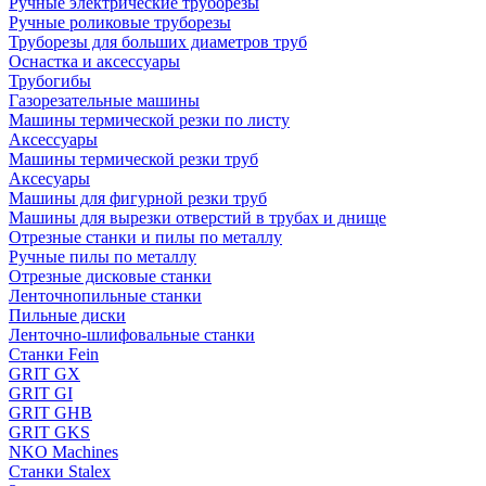
Ручные электрические труборезы
Ручные роликовые труборезы
Труборезы для больших диаметров труб
Оснастка и аксессуары
Трубогибы
Газорезательные машины
Машины термической резки по листу
Аксессуары
Машины термической резки труб
Аксесуары
Машины для фигурной резки труб
Машины для вырезки отверстий в трубах и днище
Отрезные станки и пилы по металлу
Ручные пилы по металлу
Отрезные дисковые станки
Ленточнопильные станки
Пильные диски
Ленточно-шлифовальные станки
Станки Fein
GRIT GX
GRIT GI
GRIT GHB
GRIT GKS
NKO Machines
Станки Stalex