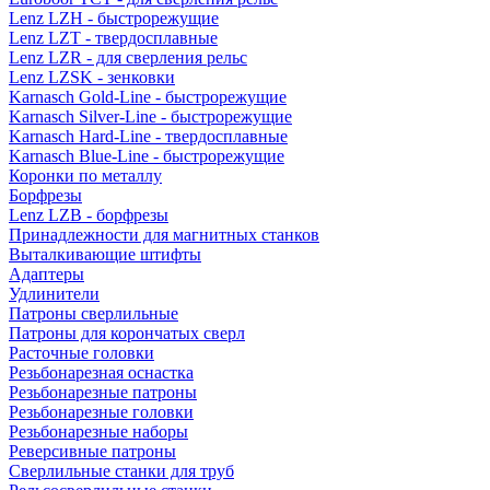
Lenz LZH - быстрорежущие
Lenz LZT - твердосплавные
Lenz LZR - для сверления рельс
Lenz LZSK - зенковки
Karnasch Gold-Line - быстрорежущие
Karnasch Silver-Line - быстрорежущие
Karnasch Hard-Line - твердосплавные
Karnasch Blue-Line - быстрорежущие
Коронки по металлу
Борфрезы
Lenz LZB - борфрезы
Принадлежности для магнитных станков
Выталкивающие штифты
Адаптеры
Удлинители
Патроны сверлильные
Патроны для корончатых сверл
Расточные головки
Резьбонарезная оснастка
Резьбонарезные патроны
Резьбонарезные головки
Резьбонарезные наборы
Реверсивные патроны
Сверлильные станки для труб