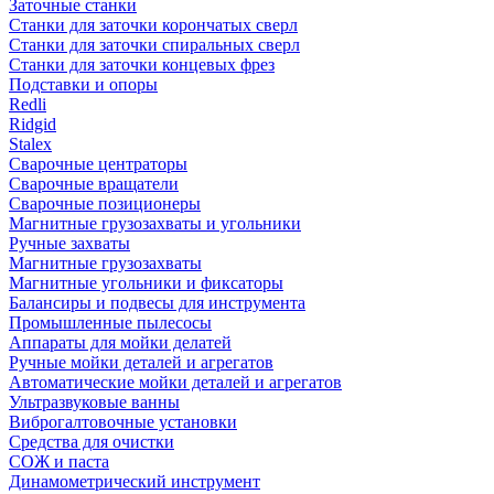
Заточные станки
Станки для заточки корончатых сверл
Станки для заточки спиральных сверл
Станки для заточки концевых фрез
Подставки и опоры
Redli
Ridgid
Stalex
Сварочные центраторы
Сварочные вращатели
Сварочные позиционеры
Магнитные грузозахваты и угольники
Ручные захваты
Магнитные грузозахваты
Магнитные угольники и фиксаторы
Балансиры и подвесы для инструмента
Промышленные пылесосы
Аппараты для мойки делатей
Ручные мойки деталей и агрегатов
Автоматические мойки деталей и агрегатов
Ультразвуковые ванны
Виброгалтовочные установки
Средства для очистки
СОЖ и паста
Динамометрический инструмент