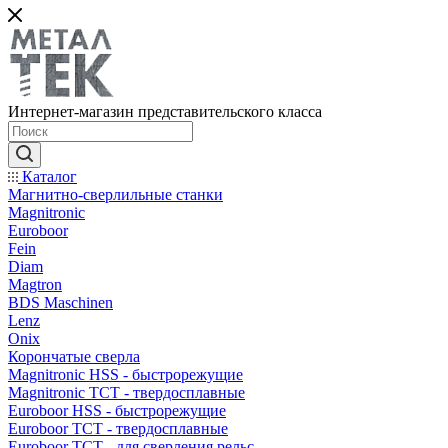
Интернет-магазин представительского класса
Каталог
Магнитно-сверлильные станки
Magnitronic
Euroboor
Fein
Diam
Magtron
BDS Maschinen
Lenz
Onix
Корончатые сверла
Magnitronic HSS - быстрорежущие
Magnitronic TCT - твердосплавные
Euroboor HSS - быстрорежущие
Euroboor TCT - твердосплавные
Euroboor TCT - для сверления рельс