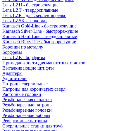
Lenz LZH - быстрорежущие
Lenz LZT - твердосплавные
Lenz LZR - для сверления рельс
Lenz LZSK - зенковки
Karnasch Gold-Line - быстрорежущие
Karnasch Silver-Line - быстрорежущие
Karnasch Hard-Line - твердосплавные
Karnasch Blue-Line - быстрорежущие
Коронки по металлу
Борфрезы
Lenz LZB - борфрезы
Принадлежности для магнитных станков
Выталкивающие штифты
Адаптеры
Удлинители
Патроны сверлильные
Патроны для корончатых сверл
Расточные головки
Резьбонарезная оснастка
Резьбонарезные патроны
Резьбонарезные головки
Резьбонарезные наборы
Реверсивные патроны
Сверлильные станки для труб