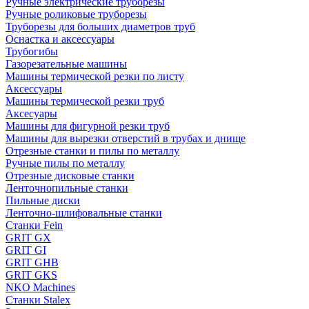
Ручные электрические труборезы
Ручные роликовые труборезы
Труборезы для больших диаметров труб
Оснастка и аксессуары
Трубогибы
Газорезательные машины
Машины термической резки по листу
Аксессуары
Машины термической резки труб
Аксесуары
Машины для фигурной резки труб
Машины для вырезки отверстий в трубах и днище
Отрезные станки и пилы по металлу
Ручные пилы по металлу
Отрезные дисковые станки
Ленточнопильные станки
Пильные диски
Ленточно-шлифовальные станки
Станки Fein
GRIT GX
GRIT GI
GRIT GHB
GRIT GKS
NKO Machines
Станки Stalex