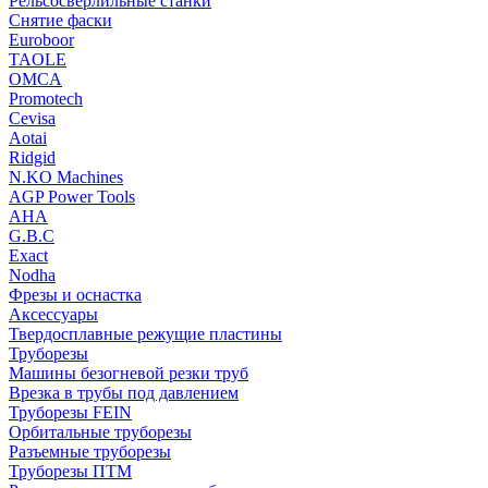
Рельсосверлильные станки
Снятие фаски
Euroboor
TAOLE
OMCA
Promotech
Cevisa
Aotai
Ridgid
N.KO Machines
AGP Power Tools
AHA
G.B.C
Exact
Nodha
Фрезы и оснастка
Аксессуары
Твердосплавные режущие пластины
Труборезы
Машины безогневой резки труб
Врезка в трубы под давлением
Труборезы FEIN
Орбитальные труборезы
Разъемные труборезы
Труборезы ПТМ