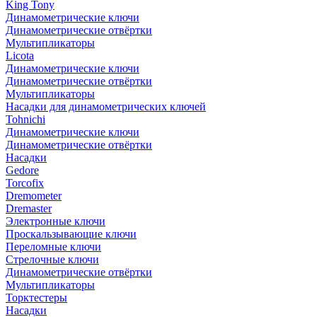
King Tony
Динамометрические ключи
Динамометрические отвёртки
Мультипликаторы
Licota
Динамометрические ключи
Динамометрические отвёртки
Мультипликаторы
Насадки для динамометрических ключей
Tohnichi
Динамометрические ключи
Динамометрические отвёртки
Насадки
Gedore
Torcofix
Dremometer
Dremaster
Электронные ключи
Проскальзывающие ключи
Переломные ключи
Стрелочные ключи
Динамометрические отвёртки
Мультипликаторы
Торктестеры
Насадки