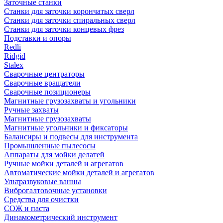
Заточные станки
Станки для заточки корончатых сверл
Станки для заточки спиральных сверл
Станки для заточки концевых фрез
Подставки и опоры
Redli
Ridgid
Stalex
Сварочные центраторы
Сварочные вращатели
Сварочные позиционеры
Магнитные грузозахваты и угольники
Ручные захваты
Магнитные грузозахваты
Магнитные угольники и фиксаторы
Балансиры и подвесы для инструмента
Промышленные пылесосы
Аппараты для мойки делатей
Ручные мойки деталей и агрегатов
Автоматические мойки деталей и агрегатов
Ультразвуковые ванны
Виброгалтовочные установки
Средства для очистки
СОЖ и паста
Динамометрический инструмент