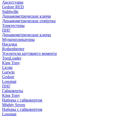
Аксессуары
Gedore RED
Stahlwille
Динамометрические ключи
Динамометрические отвёртки
Торктестеры
ПНГ
Динамометрические ключи
Мультипликаторы
Насадки
Rothenberger
Усилители крутящего момента
TorqLeader
King Tony
Licota
Garwin
Gedore
Losomat
ПНГ
Гайковерты
King Tony
Наборы с гайковертом
Mighty Seven
Наборы с гайковертом
Losomat