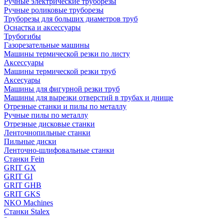
Ручные электрические труборезы
Ручные роликовые труборезы
Труборезы для больших диаметров труб
Оснастка и аксессуары
Трубогибы
Газорезательные машины
Машины термической резки по листу
Аксессуары
Машины термической резки труб
Аксесуары
Машины для фигурной резки труб
Машины для вырезки отверстий в трубах и днище
Отрезные станки и пилы по металлу
Ручные пилы по металлу
Отрезные дисковые станки
Ленточнопильные станки
Пильные диски
Ленточно-шлифовальные станки
Станки Fein
GRIT GX
GRIT GI
GRIT GHB
GRIT GKS
NKO Machines
Станки Stalex