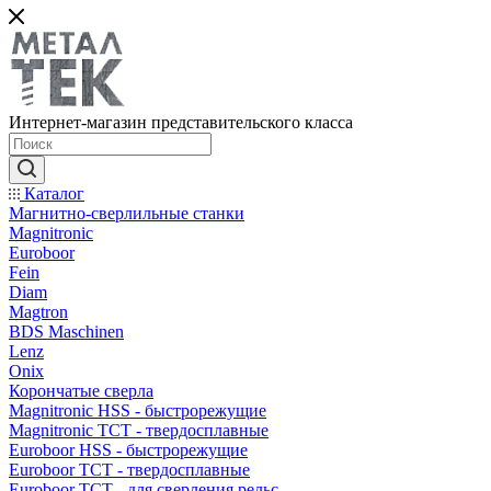
Интернет-магазин представительского класса
Каталог
Магнитно-сверлильные станки
Magnitronic
Euroboor
Fein
Diam
Magtron
BDS Maschinen
Lenz
Onix
Корончатые сверла
Magnitronic HSS - быстрорежущие
Magnitronic TCT - твердосплавные
Euroboor HSS - быстрорежущие
Euroboor TCT - твердосплавные
Euroboor TCT - для сверления рельс