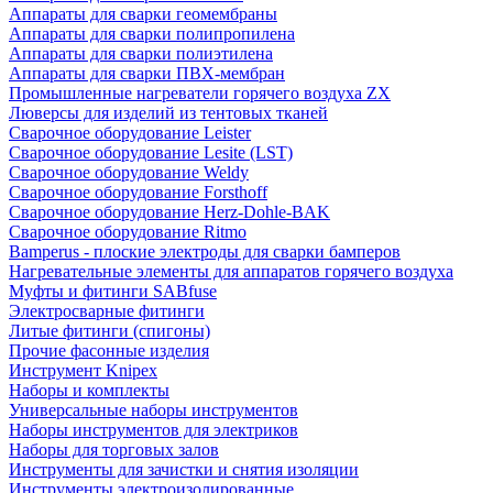
Аппараты для сварки геомембраны
Аппараты для сварки полипропилена
Аппараты для сварки полиэтилена
Аппараты для сварки ПВХ-мембран
Промышленные нагреватели горячего воздуха ZX
Люверсы для изделий из тентовых тканей
Сварочное оборудование Leister
Сварочное оборудование Lesite (LST)
Сварочное оборудование Weldy
Сварочное оборудование Forsthoff
Сварочное оборудование Herz-Dohle-BAK
Сварочное оборудование Ritmo
Bamperus - плоские электроды для сварки бамперов
Нагревательные элементы для аппаратов горячего воздуха
Муфты и фитинги SABfuse
Электросварные фитинги
Литые фитинги (спигоны)
Прочие фасонные изделия
Инструмент Knipex
Наборы и комплекты
Универсальные наборы инструментов
Наборы инструментов для электриков
Наборы для торговых залов
Инструменты для зачистки и снятия изоляции
Инструменты электроизолированные