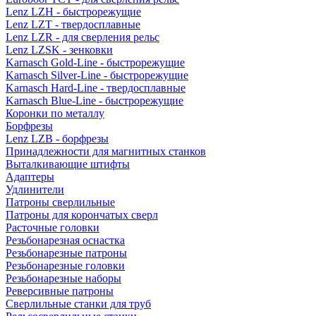
Lenz LZH - быстрорежущие
Lenz LZT - твердосплавные
Lenz LZR - для сверления рельс
Lenz LZSK - зенковки
Karnasch Gold-Line - быстрорежущие
Karnasch Silver-Line - быстрорежущие
Karnasch Hard-Line - твердосплавные
Karnasch Blue-Line - быстрорежущие
Коронки по металлу
Борфрезы
Lenz LZB - борфрезы
Принадлежности для магнитных станков
Выталкивающие штифты
Адаптеры
Удлинители
Патроны сверлильные
Патроны для корончатых сверл
Расточные головки
Резьбонарезная оснастка
Резьбонарезные патроны
Резьбонарезные головки
Резьбонарезные наборы
Реверсивные патроны
Сверлильные станки для труб