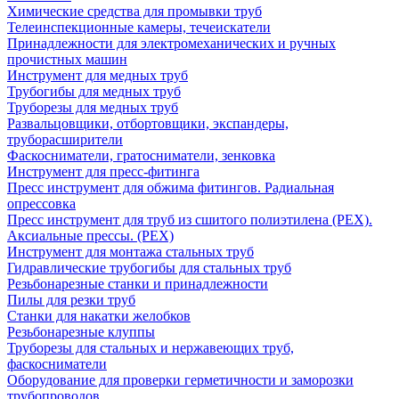
Химические средства для промывки труб
Телеинспекционные камеры, течеискатели
Принадлежности для электромеханических и ручных
прочистных машин
Инструмент для медных труб
Трубогибы для медных труб
Труборезы для медных труб
Развальцовщики, отбортовщики, экспандеры,
труборасширители
Фаскосниматели, гратосниматели, зенковка
Инструмент для пресс-фитинга
Пресс инструмент для обжима фитингов. Радиальная
опрессовка
Пресс инструмент для труб из сшитого полиэтилена (PEX).
Аксиальные прессы. (PEX)
Инструмент для монтажа стальных труб
Гидравлические трубогибы для стальных труб
Резьбонарезные станки и принадлежности
Пилы для резки труб
Станки для накатки желобков
Резьбонарезные клуппы
Труборезы для стальных и нержавеющих труб,
фаскосниматели
Оборудование для проверки герметичности и заморозки
трубопроводов