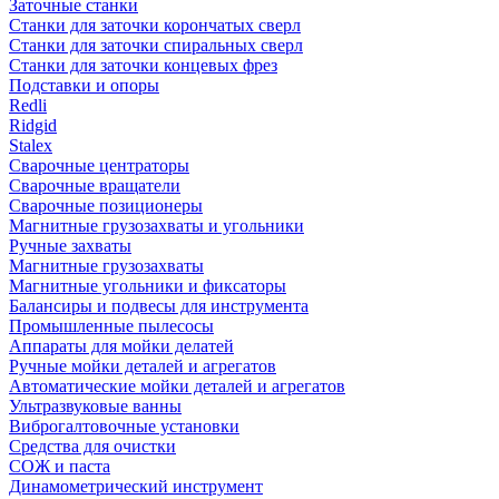
Заточные станки
Станки для заточки корончатых сверл
Станки для заточки спиральных сверл
Станки для заточки концевых фрез
Подставки и опоры
Redli
Ridgid
Stalex
Сварочные центраторы
Сварочные вращатели
Сварочные позиционеры
Магнитные грузозахваты и угольники
Ручные захваты
Магнитные грузозахваты
Магнитные угольники и фиксаторы
Балансиры и подвесы для инструмента
Промышленные пылесосы
Аппараты для мойки делатей
Ручные мойки деталей и агрегатов
Автоматические мойки деталей и агрегатов
Ультразвуковые ванны
Виброгалтовочные установки
Средства для очистки
СОЖ и паста
Динамометрический инструмент