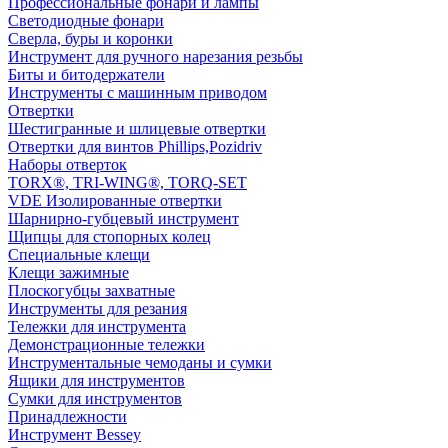
Профессиональные фонари и лампы
Светодиодные фонари
Сверла, буры и коронки
Инструмент для ручного нарезания резьбы
Биты и битодержатели
Инструменты с машинным приводом
Отвертки
Шестигранные и шлицевые отвертки
Отвертки для винтов Phillips,Pozidriv
Наборы отверток
TORX®, TRI-WING®, TORQ-SET
VDE Изолированные отвертки
Шарнирно-губцевый инструмент
Щипцы для стопорных колец
Специальные клещи
Клещи зажимные
Плоскогубцы захватные
Инструменты для резания
Тележки для инструмента
Демонстрационные тележки
Инструментальные чемоданы и сумки
Ящики для инструментов
Сумки для инструментов
Принадлежности
Инструмент Bessey