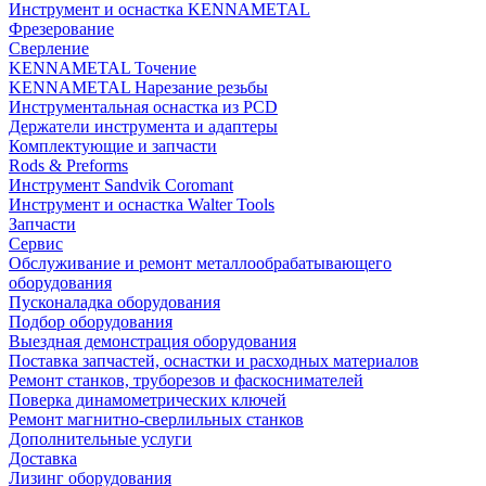
Инструмент и оснастка KENNAMETAL
Фрезерование
Сверление
KENNAMETAL Точение
KENNAMETAL Нарезание резьбы
Инструментальная оснастка из PCD
Держатели инструмента и адаптеры
Комплектующие и запчасти
Rods & Preforms
Инструмент Sandvik Coromant
Инструмент и оснастка Walter Tools
Запчасти
Сервис
Обслуживание и ремонт металлообрабатывающего
оборудования
Пусконаладка оборудования
Подбор оборудования
Выездная демонстрация оборудования
Поставка запчастей, оснастки и расходных материалов
Ремонт станков, труборезов и фаскоснимателей
Поверка динамометрических ключей
Ремонт магнитно-сверлильных станков
Дополнительные услуги
Доставка
Лизинг оборудования