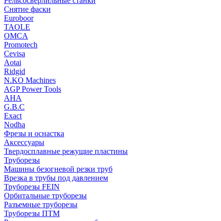
Рельсосверлильные станки
Снятие фаски
Euroboor
TAOLE
OMCA
Promotech
Cevisa
Aotai
Ridgid
N.KO Machines
AGP Power Tools
AHA
G.B.C
Exact
Nodha
Фрезы и оснастка
Аксессуары
Твердосплавные режущие пластины
Труборезы
Машины безогневой резки труб
Врезка в трубы под давлением
Труборезы FEIN
Орбитальные труборезы
Разъемные труборезы
Труборезы ПТМ