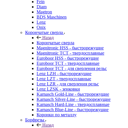
Fein
Diam
Magtron
BDS Maschinen
Lenz
Onix
Корончатые сверла
Назад
Корончатые сверла
Magnitronic HSS - быстрорежущие
Magnitronic TCT - твердосплавные
Euroboor HSS - быстрорежущие
Euroboor TCT - твердосплавные
Euroboor TCT - для сверления рельс
Lenz LZH - быстрорежущие
Lenz LZT - твердосплавные
Lenz LZR - для сверления рельс
Lenz LZSK - зенковки
Karnasch Gold-Line - быстрорежущие
Karnasch Silver-Line - быстрорежущие
Karnasch Hard-Line - твердосплавные
Karnasch Blue-Line - быстрорежущие
Коронки по металлу
Борфрезы
Назад