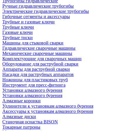
Трубогибы гидравлические
Ручные гидравлические трубогибы
Электрические гидравлические трубогибы
Гибочные сегменты и аксессуары
Трубные и газовые ключи
Трубные ключи
Газовые ключи
Трубные тиски
Машины для стыковой сварки
Гидравлические сварочные машины
Механические сварочные машины
Комплектующие для сварочных машин
Оборудование для раструбной сварки
Аппараты для раструбной сварки
Насадки для раструбных аппаратов
Ножницы для пластиковых труб
Инструмент для пресс-фитинга
Установки алмазного бурения
Установки алмазного бурения
Алмазные коронки
Удлинители к установкам алмазного бурения
Аксессуары к установкам алмазного бурения
Алмазные диски
Станочная оснастка BISON
Токарные патроны