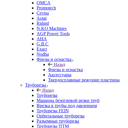
OMCA
Promotech
Cevisa
Aotai
Ridgid
N.KO Machines
AGP Power Tools
AHA
G.B.C
Exact
Nodha
Фрезы и оснастка
Назад
Фрезы и оснастка
Аксессуары
Твердосплавные режущие пластины
Труборезы
Назад
Труборезы
Машины безогневой резки труб
Врезка в трубы под давлением
Труборезы FEIN
Орбитальные труборезы
Разъемные труборезы
Труборезы ПТМ