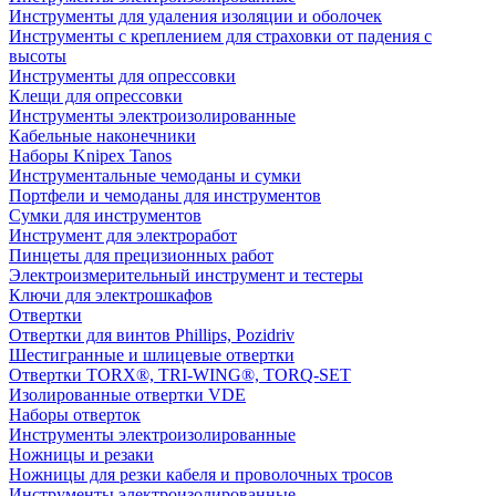
Инструменты для удаления изоляции и оболочек
Инструменты с креплением для страховки от падения с
высоты
Инструменты для опрессовки
Клещи для опрессовки
Инструменты электроизолированные
Кабельные наконечники
Наборы Knipex Tanos
Инструментальные чемоданы и сумки
Портфели и чемоданы для инструментов
Сумки для инструментов
Инструмент для электроработ
Пинцеты для прецизионных работ
Электроизмерительный инструмент и тестеры
Ключи для электрошкафов
Отвертки
Отвертки для винтов Phillips, Pozidriv
Шестигранные и шлицевые отвертки
Отвертки TORX®, TRI-WING®, TORQ-SET
Изолированные отвертки VDE
Наборы отверток
Инструменты электроизолированные
Ножницы и резаки
Ножницы для резки кабеля и проволочных тросов
Инструменты электроизолированные