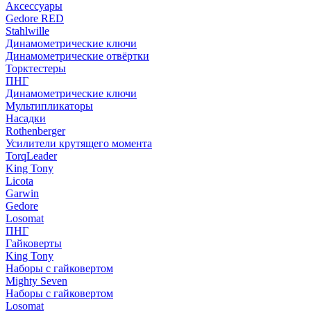
Аксессуары
Gedore RED
Stahlwille
Динамометрические ключи
Динамометрические отвёртки
Торктестеры
ПНГ
Динамометрические ключи
Мультипликаторы
Насадки
Rothenberger
Усилители крутящего момента
TorqLeader
King Tony
Licota
Garwin
Gedore
Losomat
ПНГ
Гайковерты
King Tony
Наборы с гайковертом
Mighty Seven
Наборы с гайковертом
Losomat