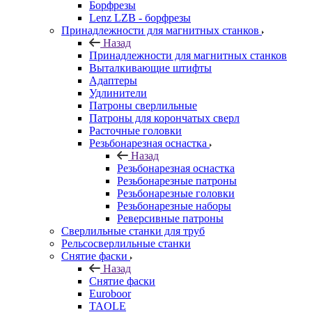
Борфрезы
Lenz LZB - борфрезы
Принадлежности для магнитных станков
Назад
Принадлежности для магнитных станков
Выталкивающие штифты
Адаптеры
Удлинители
Патроны сверлильные
Патроны для корончатых сверл
Расточные головки
Резьбонарезная оснастка
Назад
Резьбонарезная оснастка
Резьбонарезные патроны
Резьбонарезные головки
Резьбонарезные наборы
Реверсивные патроны
Сверлильные станки для труб
Рельсосверлильные станки
Снятие фаски
Назад
Снятие фаски
Euroboor
TAOLE