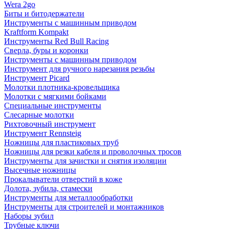
Wera 2go
Биты и битодержатели
Инструменты с машинным приводом
Kraftform Kompakt
Инструменты Red Bull Racing
Сверла, буры и коронки
Инструменты с машинным приводом
Инструмент для ручного нарезания резьбы
Инструмент Picard
Молотки плотника-кровельщика
Молотки с мягкими бойками
Специальные инструменты
Слесарные молотки
Рихтовочный инструмент
Инструмент Rennsteig
Ножницы для пластиковых труб
Ножницы для резки кабеля и проволочных тросов
Инструменты для зачистки и снятия изоляции
Высечные ножницы
Прокалыватели отверстий в коже
Долота, зубила, стамески
Инструменты для металлообработки
Инструменты для строителей и монтажников
Наборы зубил
Трубные ключи