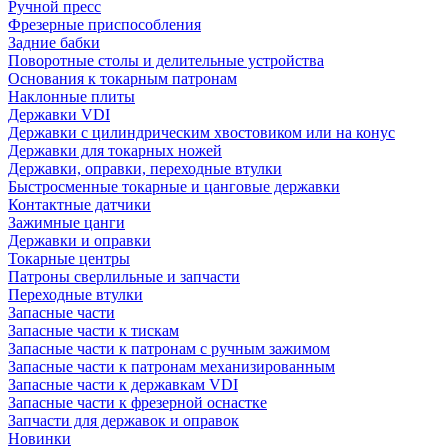
Ручной пресс
Фрезерные приспособления
Задние бабки
Поворотные столы и делительные устройства
Основания к токарным патронам
Наклонные плиты
Державки VDI
Державки с цилиндрическим хвостовиком или на конус
Державки для токарных ножей
Державки, оправки, переходные втулки
Быстросменные токарные и цанговые державки
Контактные датчики
Зажимные цанги
Державки и оправки
Токарные центры
Патроны сверлильные и запчасти
Переходные втулки
Запасные части
Запасные части к тискам
Запасные части к патронам с ручным зажимом
Запасные части к патронам механизированным
Запасные части к державкам VDI
Запасные части к фрезерной оснастке
Запчасти для державок и оправок
Новинки