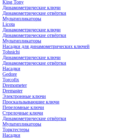
King Tony
Динамометрические ключи
Динамометрические отвёртки
Мультипликаторы
Licota
Динамометрические ключи
Динамометрические отвёртки
Мультипликаторы
Насадки для динамометрических ключей
Tohnichi
Динамометрические ключи
Динамометрические отвёртки
Насадки
Gedore
Torcofix
Dremometer
Dremaster
Электронные ключи
Проскальзывающие ключи
Переломные ключи
Стрелочные ключи
Динамометрические отвёртки
Мультипликаторы
Торктестеры
Насадки