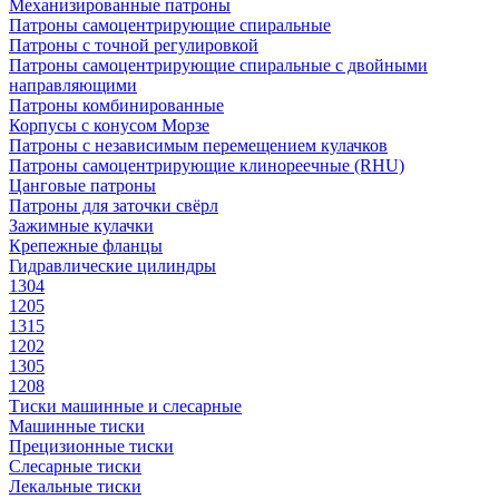
Механизированные патроны
Патроны самоцентрирующие спиральные
Патроны с точной регулировкой
Патроны самоцентрирующие спиральные с двойными
направляющими
Патроны комбинированные
Корпусы с конусом Морзе
Патроны с независимым перемещением кулачков
Патроны самоцентрирующие клинореечные (RHU)
Цанговые патроны
Патроны для заточки свёрл
Зажимные кулачки
Крепежные фланцы
Гидравлические цилиндры
1304
1205
1315
1202
1305
1208
Тиски машинные и слесарные
Машинные тиски
Прецизионные тиски
Слесарные тиски
Лекальные тиски