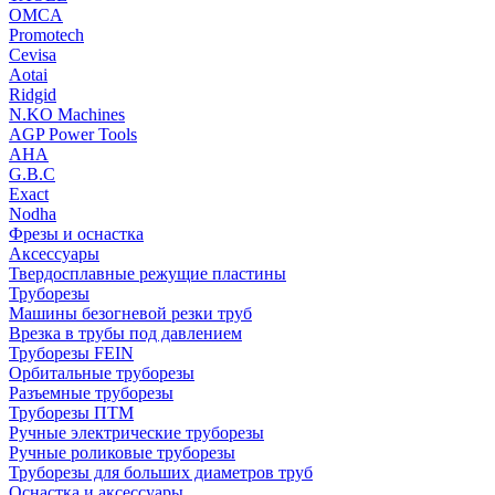
OMCA
Promotech
Cevisa
Aotai
Ridgid
N.KO Machines
AGP Power Tools
AHA
G.B.C
Exact
Nodha
Фрезы и оснастка
Аксессуары
Твердосплавные режущие пластины
Труборезы
Машины безогневой резки труб
Врезка в трубы под давлением
Труборезы FEIN
Орбитальные труборезы
Разъемные труборезы
Труборезы ПТМ
Ручные электрические труборезы
Ручные роликовые труборезы
Труборезы для больших диаметров труб
Оснастка и аксессуары