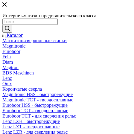
Интернет-магазин представительского класса
Каталог
Магнитно-сверлильные станки
Magnitronic
Euroboor
Fein
Diam
Magtron
BDS Maschinen
Lenz
Onix
Корончатые сверла
Magnitronic HSS - быстрорежущие
Magnitronic TCT - твердосплавные
Euroboor HSS - быстрорежущие
Euroboor TCT - твердосплавные
Euroboor TCT - для сверления рельс
Lenz LZH - быстрорежущие
Lenz LZT - твердосплавные
Lenz LZR - для сверления рельс