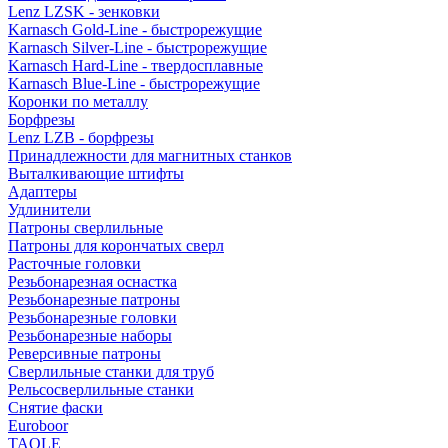
Lenz LZSK - зенковки
Karnasch Gold-Line - быстрорежущие
Karnasch Silver-Line - быстрорежущие
Karnasch Hard-Line - твердосплавные
Karnasch Blue-Line - быстрорежущие
Коронки по металлу
Борфрезы
Lenz LZB - борфрезы
Принадлежности для магнитных станков
Выталкивающие штифты
Адаптеры
Удлинители
Патроны сверлильные
Патроны для корончатых сверл
Расточные головки
Резьбонарезная оснастка
Резьбонарезные патроны
Резьбонарезные головки
Резьбонарезные наборы
Реверсивные патроны
Сверлильные станки для труб
Рельсосверлильные станки
Снятие фаски
Euroboor
TAOLE