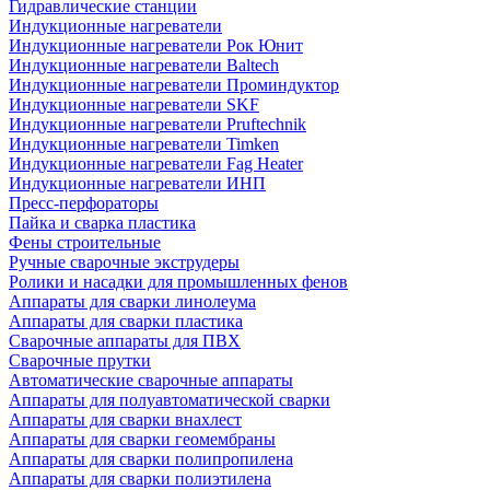
Гидравлические станции
Индукционные нагреватели
Индукционные нагреватели Рок Юнит
Индукционные нагреватели Baltech
Индукционные нагреватели Проминдуктор
Индукционные нагреватели SKF
Индукционные нагреватели Pruftechnik
Индукционные нагреватели Timken
Индукционные нагреватели Fag Heater
Индукционные нагреватели ИНП
Пресс-перфораторы
Пайка и сварка пластика
Фены строительные
Ручные сварочные экструдеры
Ролики и насадки для промышленных фенов
Аппараты для сварки линолеума
Аппараты для сварки пластика
Сварочные аппараты для ПВХ
Сварочные прутки
Автоматические сварочные аппараты
Аппараты для полуавтоматической сварки
Аппараты для сварки внахлест
Аппараты для сварки геомембраны
Аппараты для сварки полипропилена
Аппараты для сварки полиэтилена