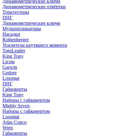
Динамометрические ключи
Динамометрические отвёртки
Торктестеры
ПНГ
Динамометрические ключи
Мультипликаторы
Насадки
Rothenberger
Усилители крутящего момента
TorqLeader
King Tony
Licota
Garwin
Gedore
Losomat
ПНГ
Гайковерты
King Tony
Наборы с гайковертом
Mighty Seven
Наборы с гайковертом
Losomat
Atlas Copco
Wren
Гайковерты