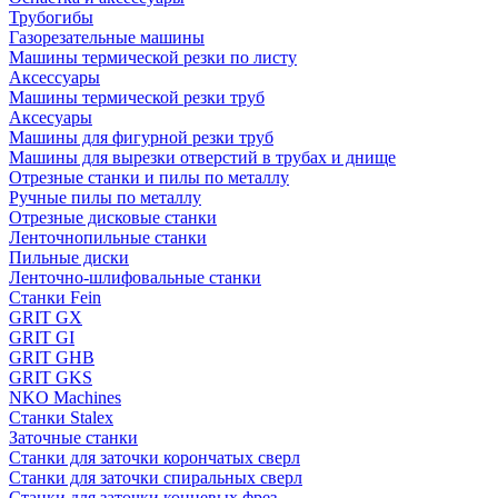
Трубогибы
Газорезательные машины
Машины термической резки по листу
Аксессуары
Машины термической резки труб
Аксесуары
Машины для фигурной резки труб
Машины для вырезки отверстий в трубах и днище
Отрезные станки и пилы по металлу
Ручные пилы по металлу
Отрезные дисковые станки
Ленточнопильные станки
Пильные диски
Ленточно-шлифовальные станки
Станки Fein
GRIT GX
GRIT GI
GRIT GHB
GRIT GKS
NKO Machines
Станки Stalex
Заточные станки
Станки для заточки корончатых сверл
Станки для заточки спиральных сверл
Станки для заточки концевых фрез