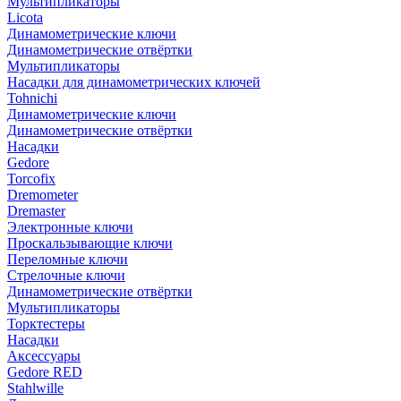
Мультипликаторы
Licota
Динамометрические ключи
Динамометрические отвёртки
Мультипликаторы
Насадки для динамометрических ключей
Tohnichi
Динамометрические ключи
Динамометрические отвёртки
Насадки
Gedore
Torcofix
Dremometer
Dremaster
Электронные ключи
Проскальзывающие ключи
Переломные ключи
Стрелочные ключи
Динамометрические отвёртки
Мультипликаторы
Торктестеры
Насадки
Аксессуары
Gedore RED
Stahlwille