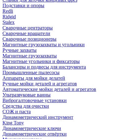
Подставки и опоры
Redli
Ridgid
Stalex
Сварочные центраторы
Сварочные вращатели
Сварочные позиционеры
Магнитные грузозахваты и угольники
Ручные захваты
Магнитные грузозахваты
Магнитные угольники и фиксаторы
Балансиры и подвесы для инструмента
Промышленные пылесосы
Аппараты для мойки делатей
Ручные мойки деталей и агрегатов
Автоматические мойки деталей и агрегатов
Ультразвуковые ванны
Виброгалтовочные установки
Средства для очистки
СОЖ и паста
Динамометрический инструмент
King Tony
Динамометрические ключи
Динамометрические отвёртки