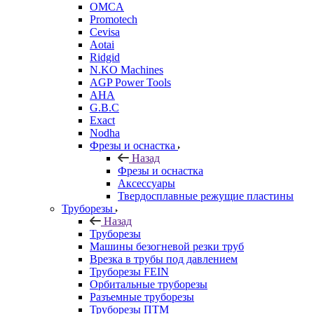
OMCA
Promotech
Cevisa
Aotai
Ridgid
N.KO Machines
AGP Power Tools
AHA
G.B.C
Exact
Nodha
Фрезы и оснастка
Назад
Фрезы и оснастка
Аксессуары
Твердосплавные режущие пластины
Труборезы
Назад
Труборезы
Машины безогневой резки труб
Врезка в трубы под давлением
Труборезы FEIN
Орбитальные труборезы
Разъемные труборезы
Труборезы ПТМ