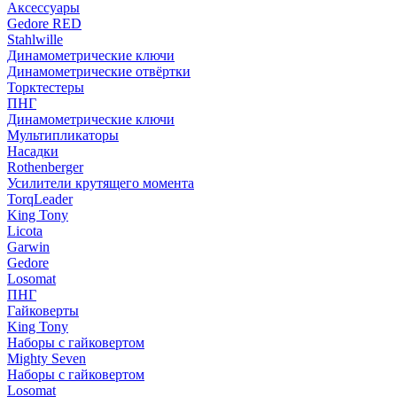
Аксессуары
Gedore RED
Stahlwille
Динамометрические ключи
Динамометрические отвёртки
Торктестеры
ПНГ
Динамометрические ключи
Мультипликаторы
Насадки
Rothenberger
Усилители крутящего момента
TorqLeader
King Tony
Licota
Garwin
Gedore
Losomat
ПНГ
Гайковерты
King Tony
Наборы с гайковертом
Mighty Seven
Наборы с гайковертом
Losomat