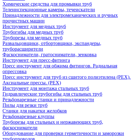
Химические средства для промывки труб
Телеинспекционные камеры, течеискатели
Принадлежности для электромеханических и ручных
прочистных машин
Инструмент для медных труб
Трубогибы для медных труб
Труборезы для медных труб
Развальцовщики, отбортовщики, экспандеры,
труборасширители
Фаскосниматели, гратосниматели, зенковка
Инструмент для пресс-фитинга
Пресс инструмент для обжима фитингов. Радиальная
опрессовка
Пресс инструмент для труб из сшитого полиэтилена (PEX).
Аксиальные прессы. (PEX)
Инструмент для монтажа стальных труб
Гидравлические трубогибы для стальных труб
Резьбонарезные станки и принадлежности
Пилы для резки труб
Станки для накатки желобков
Резьбонарезные клуппы
Труборезы для стальных и нержавеющих труб,
фаскосниматели
Оборудование для проверки герметичности и заморозки
трубопроводов