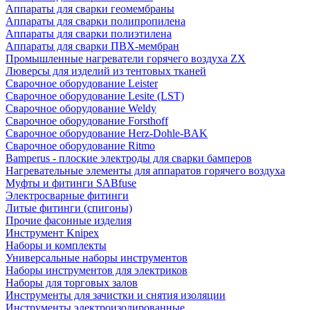
Аппараты для сварки геомембраны
Аппараты для сварки полипропилена
Аппараты для сварки полиэтилена
Аппараты для сварки ПВХ-мембран
Промышленные нагреватели горячего воздуха ZX
Люверсы для изделий из тентовых тканей
Сварочное оборудование Leister
Сварочное оборудование Lesite (LST)
Сварочное оборудование Weldy
Сварочное оборудование Forsthoff
Сварочное оборудование Herz-Dohle-BAK
Сварочное оборудование Ritmo
Bamperus - плоские электроды для сварки бамперов
Нагревательные элементы для аппаратов горячего воздуха
Муфты и фитинги SABfuse
Электросварные фитинги
Литые фитинги (спигоны)
Прочие фасонные изделия
Инструмент Knipex
Наборы и комплекты
Универсальные наборы инструментов
Наборы инструментов для электриков
Наборы для торговых залов
Инструменты для зачистки и снятия изоляции
Инструменты электроизолированные