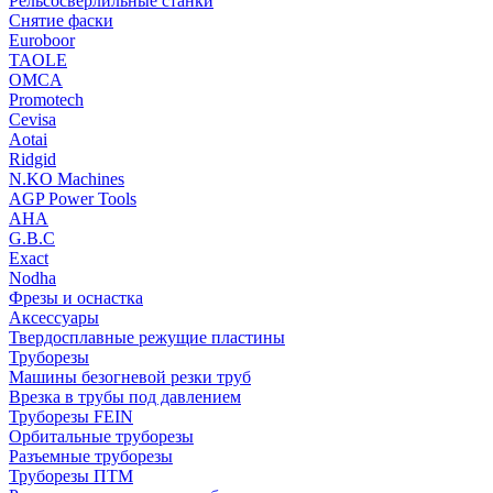
Рельсосверлильные станки
Снятие фаски
Euroboor
TAOLE
OMCA
Promotech
Cevisa
Aotai
Ridgid
N.KO Machines
AGP Power Tools
AHA
G.B.C
Exact
Nodha
Фрезы и оснастка
Аксессуары
Твердосплавные режущие пластины
Труборезы
Машины безогневой резки труб
Врезка в трубы под давлением
Труборезы FEIN
Орбитальные труборезы
Разъемные труборезы
Труборезы ПТМ