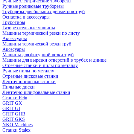
Ручные электрические труборезы
Ручные роликовые труборезы
Труборезы для больших диаметров труб
Оснастка и аксессуары
Трубогибы
Газорезательные машины
Машины термической резки по листу
Аксессуары
Машины термической резки труб
Аксесуары
Машины для фигурной резки труб
Машины для вырезки отверстий в трубах и днище
Отрезные станки и пилы по металлу
Ручные пилы по металлу
Отрезные дисковые станки
Ленточнопильные станки
Пильные диски
Ленточно-шлифовальные станки
Станки Fein
GRIT GX
GRIT GI
GRIT GHB
GRIT GKS
NKO Machines
Станки Stalex