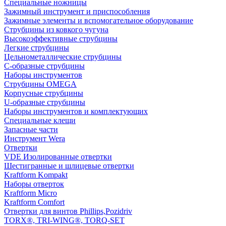
Специальные ножницы
Зажимный инструмент и приспособления
Зажимные элементы и вспомогательное оборудование
Струбцины из ковкого чугуна
Высокоэффективные струбцины
Легкие струбцины
Цельнометаллические струбцины
C-образные струбцины
Наборы инструментов
Струбцины OMEGA
Корпусные струбцины
U-образные струбцины
Наборы инструментов и комплектующих
Специальные клещи
Запасные части
Инструмент Wera
Отвертки
VDE Изолированные отвертки
Шестигранные и шлицевые отвертки
Kraftform Kompakt
Наборы отверток
Kraftform Micro
Kraftform Comfort
Отвертки для винтов Phillips,Pozidriv
TORX®, TRI-WING®, TORQ-SET