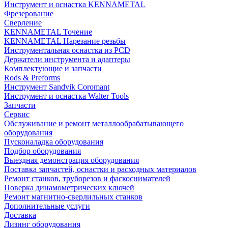
Инструмент и оснастка KENNAMETAL
Фрезерование
Сверление
KENNAMETAL Точение
KENNAMETAL Нарезание резьбы
Инструментальная оснастка из PCD
Держатели инструмента и адаптеры
Комплектующие и запчасти
Rods & Preforms
Инструмент Sandvik Coromant
Инструмент и оснастка Walter Tools
Запчасти
Сервис
Обслуживание и ремонт металлообрабатывающего
оборудования
Пусконаладка оборудования
Подбор оборудования
Выездная демонстрация оборудования
Поставка запчастей, оснастки и расходных материалов
Ремонт станков, труборезов и фаскоснимателей
Поверка динамометрических ключей
Ремонт магнитно-сверлильных станков
Дополнительные услуги
Доставка
Лизинг оборудования