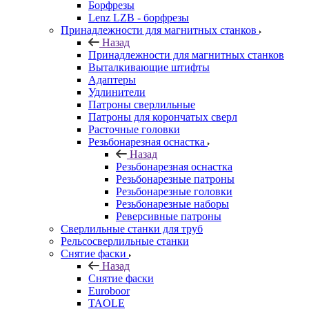
Борфрезы
Lenz LZB - борфрезы
Принадлежности для магнитных станков
Назад
Принадлежности для магнитных станков
Выталкивающие штифты
Адаптеры
Удлинители
Патроны сверлильные
Патроны для корончатых сверл
Расточные головки
Резьбонарезная оснастка
Назад
Резьбонарезная оснастка
Резьбонарезные патроны
Резьбонарезные головки
Резьбонарезные наборы
Реверсивные патроны
Сверлильные станки для труб
Рельсосверлильные станки
Снятие фаски
Назад
Снятие фаски
Euroboor
TAOLE