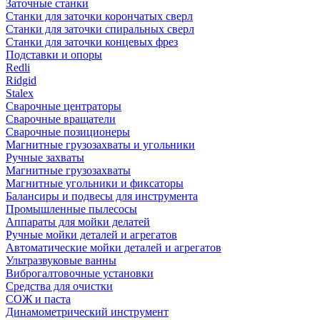
Заточные станки
Станки для заточки корончатых сверл
Станки для заточки спиральных сверл
Станки для заточки концевых фрез
Подставки и опоры
Redli
Ridgid
Stalex
Сварочные центраторы
Сварочные вращатели
Сварочные позиционеры
Магнитные грузозахваты и угольники
Ручные захваты
Магнитные грузозахваты
Магнитные угольники и фиксаторы
Балансиры и подвесы для инструмента
Промышленные пылесосы
Аппараты для мойки делатей
Ручные мойки деталей и агрегатов
Автоматические мойки деталей и агрегатов
Ультразвуковые ванны
Виброгалтовочные установки
Средства для очистки
СОЖ и паста
Динамометрический инструмент