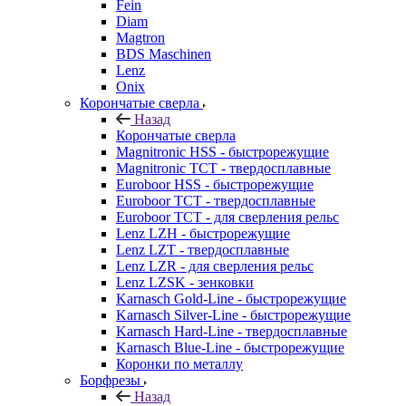
Fein
Diam
Magtron
BDS Maschinen
Lenz
Onix
Корончатые сверла
Назад
Корончатые сверла
Magnitronic HSS - быстрорежущие
Magnitronic TCT - твердосплавные
Euroboor HSS - быстрорежущие
Euroboor TCT - твердосплавные
Euroboor TCT - для сверления рельс
Lenz LZH - быстрорежущие
Lenz LZT - твердосплавные
Lenz LZR - для сверления рельс
Lenz LZSK - зенковки
Karnasch Gold-Line - быстрорежущие
Karnasch Silver-Line - быстрорежущие
Karnasch Hard-Line - твердосплавные
Karnasch Blue-Line - быстрорежущие
Коронки по металлу
Борфрезы
Назад