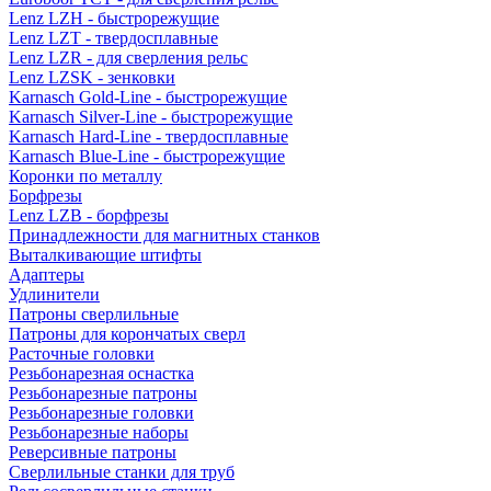
Lenz LZH - быстрорежущие
Lenz LZT - твердосплавные
Lenz LZR - для сверления рельс
Lenz LZSK - зенковки
Karnasch Gold-Line - быстрорежущие
Karnasch Silver-Line - быстрорежущие
Karnasch Hard-Line - твердосплавные
Karnasch Blue-Line - быстрорежущие
Коронки по металлу
Борфрезы
Lenz LZB - борфрезы
Принадлежности для магнитных станков
Выталкивающие штифты
Адаптеры
Удлинители
Патроны сверлильные
Патроны для корончатых сверл
Расточные головки
Резьбонарезная оснастка
Резьбонарезные патроны
Резьбонарезные головки
Резьбонарезные наборы
Реверсивные патроны
Сверлильные станки для труб