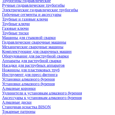
Трубогибы гидравлические
Ручные гидравлические трубогибы
Электрические гидравлические трубогибы
Гибочные сегменты и аксессуары
Трубные и газовые ключи
Трубные ключи
Газовые ключи
Трубные тиски
Машины для стыковой сварки
Гидравлические сварочные машины
Механические сварочные машины
Комплектующие для сварочных машин
Оборудование для раструбной сварки
Аппараты для раструбной сварки
Насадки для раструбных аппаратов
Ножницы для пластиковых труб
Инструмент для пресс-фитинга
Установки алмазного бурения
Установки алмазного бурения
Алмазные коронки
Удлинители к установкам алмазного бурения
Аксессуары к установкам алмазного бурения
Алмазные диски
Станочная оснастка BISON
Токарные патроны