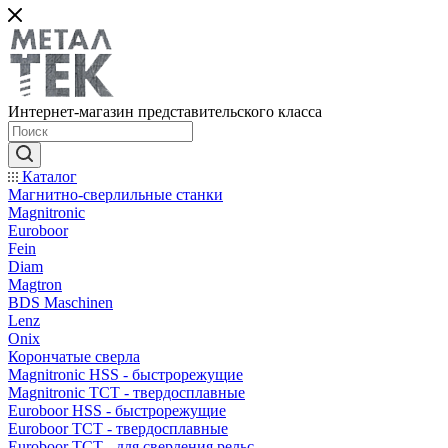
Интернет-магазин представительского класса
Каталог
Магнитно-сверлильные станки
Magnitronic
Euroboor
Fein
Diam
Magtron
BDS Maschinen
Lenz
Onix
Корончатые сверла
Magnitronic HSS - быстрорежущие
Magnitronic TCT - твердосплавные
Euroboor HSS - быстрорежущие
Euroboor TCT - твердосплавные
Euroboor TCT - для сверления рельс