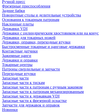
Ручной пресс
Фрезерные приспособления
Задние бабки
Поворотные столы и делительные устройства
Основания к токарным патронам
Наклонные плиты
Державки VDI
Державки с цилиндрическим хвостовиком или на конус
Державки для токарных ножей
Державки, оправки, переходные втулки
Быстросменные токарные и цанговые державки
Контактные датчики
Зажимные цанги
Державки и оправки
Токарные центры
Патроны сверлильные и запчасти
Переходные втулки
Запасные части
Запасные части к тискам
Запасные части к патронам с ручным зажимом
Запасные части к патронам механизированным
Запасные части к державкам VDI
Запасные части к фрезерной оснастке
Запчасти для державок и оправок
Новинки