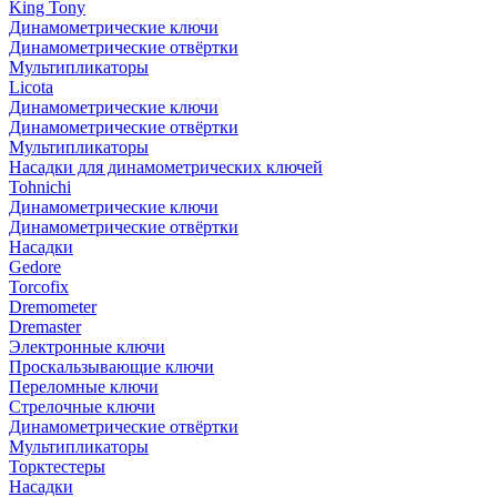
King Tony
Динамометрические ключи
Динамометрические отвёртки
Мультипликаторы
Licota
Динамометрические ключи
Динамометрические отвёртки
Мультипликаторы
Насадки для динамометрических ключей
Tohnichi
Динамометрические ключи
Динамометрические отвёртки
Насадки
Gedore
Torcofix
Dremometer
Dremaster
Электронные ключи
Проскальзывающие ключи
Переломные ключи
Стрелочные ключи
Динамометрические отвёртки
Мультипликаторы
Торктестеры
Насадки