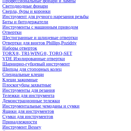
Профессиональные фонари и лампы
Светодиодные фонари
Сверла, буры и коронки
Инструмент для ручного нарезания резьбы
Биты и битодержатели
Инструменты с машинным приводом
Отвертки
Шестигранные и шлицевые отвертки
Отвертки для винтов Phillips,Pozidriv
Наборы отверток
TORX®, TRI-WING®, TORQ-SET
VDE Изолированные отвертки
Шарнирно-губцевый инструмент
Щипцы для стопорных колец
Специальные клещи
Клещи зажимные
Плоскогубцы захватные
Инструменты для резания
Тележки для инструмента
Демонстрационные тележки
Инструментальные чемоданы и сумки
Ящики для инструментов
Сумки для инструментов
Принадлежности
Инструмент Bessey