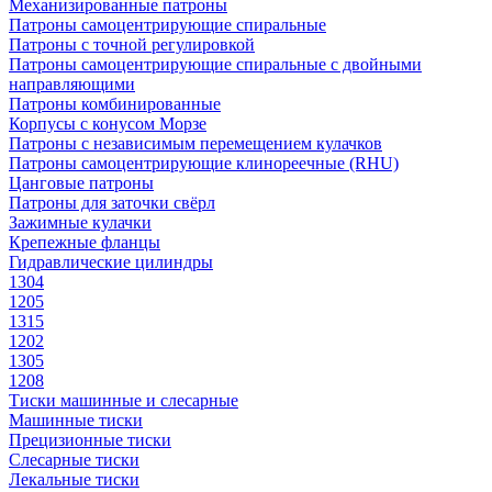
Механизированные патроны
Патроны самоцентрирующие спиральные
Патроны с точной регулировкой
Патроны самоцентрирующие спиральные с двойными
направляющими
Патроны комбинированные
Корпусы с конусом Морзе
Патроны с независимым перемещением кулачков
Патроны самоцентрирующие клинореечные (RHU)
Цанговые патроны
Патроны для заточки свёрл
Зажимные кулачки
Крепежные фланцы
Гидравлические цилиндры
1304
1205
1315
1202
1305
1208
Тиски машинные и слесарные
Машинные тиски
Прецизионные тиски
Слесарные тиски
Лекальные тиски