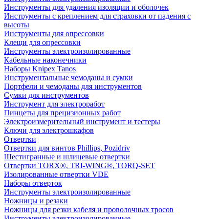
Инструменты для удаления изоляции и оболочек
Инструменты с креплением для страховки от падения с
высоты
Инструменты для опрессовки
Клещи для опрессовки
Инструменты электроизолированные
Кабельные наконечники
Наборы Knipex Tanos
Инструментальные чемоданы и сумки
Портфели и чемоданы для инструментов
Сумки для инструментов
Инструмент для электроработ
Пинцеты для прецизионных работ
Электроизмерительный инструмент и тестеры
Ключи для электрошкафов
Отвертки
Отвертки для винтов Phillips, Pozidriv
Шестигранные и шлицевые отвертки
Отвертки TORX®, TRI-WING®, TORQ-SET
Изолированные отвертки VDE
Наборы отверток
Инструменты электроизолированные
Ножницы и резаки
Ножницы для резки кабеля и проволочных тросов
Инструменты электроизолированные