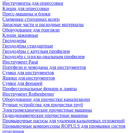
Инструменты для опрессовки
Клещи для опрессовки
Пресс-машины и блоки
Съемники стопорных колец
Запасные части и расходные материалы
Оборудование для торговли
Клещи зажимные
Гвоздодеры
Гвоздодёры стандартные
Гвоздодёры с круглым профилем
Гвоздодёр с плоско-овальным профилем
Инструмент Parat
Портфели и чемоданы для инструментов
Сумки для инструментов
Ящики для инструментов
Сумки для фонарей
Профессиональные фонари и лампы
Инструмент Rothenberger
Оборудование для прочистки канализации
Ручные устройства для прочистки труб
Электромеханические прочистные машины
Гидродинамические прочистные машины
Промывочные насосы для удаления кальциевых отложений
Промывочные компрессоры ROPULS для промывки систем
отопления