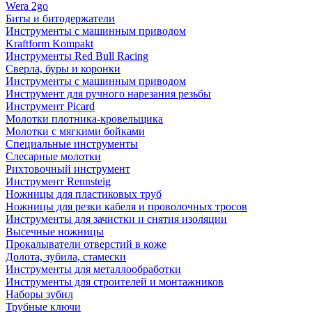
Wera 2go
Биты и битодержатели
Инструменты с машинным приводом
Kraftform Kompakt
Инструменты Red Bull Racing
Сверла, буры и коронки
Инструменты с машинным приводом
Инструмент для ручного нарезания резьбы
Инструмент Picard
Молотки плотника-кровельщика
Молотки с мягкими бойками
Специальные инструменты
Слесарные молотки
Рихтовочный инструмент
Инструмент Rennsteig
Ножницы для пластиковых труб
Ножницы для резки кабеля и проволочных тросов
Инструменты для зачистки и снятия изоляции
Высечные ножницы
Прокалыватели отверстий в коже
Долота, зубила, стамески
Инструменты для металлообработки
Инструменты для строителей и монтажников
Наборы зубил
Трубные ключи