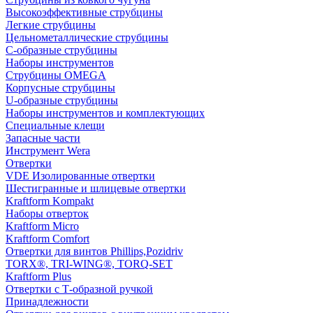
Высокоэффективные струбцины
Легкие струбцины
Цельнометаллические струбцины
C-образные струбцины
Наборы инструментов
Струбцины OMEGA
Корпусные струбцины
U-образные струбцины
Наборы инструментов и комплектующих
Специальные клещи
Запасные части
Инструмент Wera
Отвертки
VDE Изолированные отвертки
Шестигранные и шлицевые отвертки
Kraftform Kompakt
Наборы отверток
Kraftform Micro
Kraftform Comfort
Отвертки для винтов Phillips,Pozidriv
TORX®, TRI-WING®, TORQ-SET
Kraftform Plus
Отвертки с Т-образной ручкой
Принадлежности