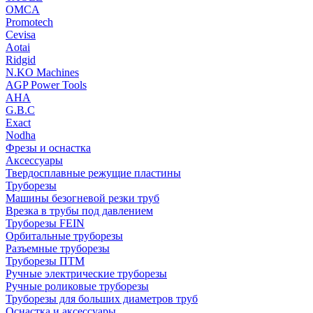
OMCA
Promotech
Cevisa
Aotai
Ridgid
N.KO Machines
AGP Power Tools
AHA
G.B.C
Exact
Nodha
Фрезы и оснастка
Аксессуары
Твердосплавные режущие пластины
Труборезы
Машины безогневой резки труб
Врезка в трубы под давлением
Труборезы FEIN
Орбитальные труборезы
Разъемные труборезы
Труборезы ПТМ
Ручные электрические труборезы
Ручные роликовые труборезы
Труборезы для больших диаметров труб
Оснастка и аксессуары