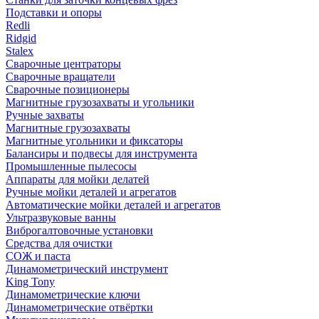
Подставки и опоры
Redli
Ridgid
Stalex
Сварочные центраторы
Сварочные вращатели
Сварочные позиционеры
Магнитные грузозахваты и угольники
Ручные захваты
Магнитные грузозахваты
Магнитные угольники и фиксаторы
Балансиры и подвесы для инструмента
Промышленные пылесосы
Аппараты для мойки делатей
Ручные мойки деталей и агрегатов
Автоматические мойки деталей и агрегатов
Ультразвуковые ванны
Виброгалтовочные установки
Средства для очистки
СОЖ и паста
Динамометрический инструмент
King Tony
Динамометрические ключи
Динамометрические отвёртки