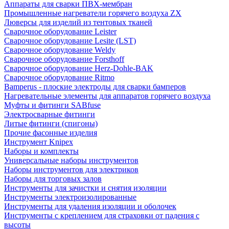
Аппараты для сварки ПВХ-мембран
Промышленные нагреватели горячего воздуха ZX
Люверсы для изделий из тентовых тканей
Сварочное оборудование Leister
Сварочное оборудование Lesite (LST)
Сварочное оборудование Weldy
Сварочное оборудование Forsthoff
Сварочное оборудование Herz-Dohle-BAK
Сварочное оборудование Ritmo
Bamperus - плоские электроды для сварки бамперов
Нагревательные элементы для аппаратов горячего воздуха
Муфты и фитинги SABfuse
Электросварные фитинги
Литые фитинги (спигоны)
Прочие фасонные изделия
Инструмент Knipex
Наборы и комплекты
Универсальные наборы инструментов
Наборы инструментов для электриков
Наборы для торговых залов
Инструменты для зачистки и снятия изоляции
Инструменты электроизолированные
Инструменты для удаления изоляции и оболочек
Инструменты с креплением для страховки от падения с
высоты