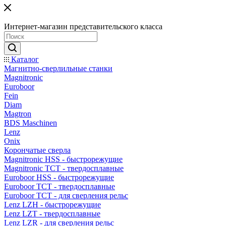
Интернет-магазин представительского класса
Каталог
Магнитно-сверлильные станки
Magnitronic
Euroboor
Fein
Diam
Magtron
BDS Maschinen
Lenz
Onix
Корончатые сверла
Magnitronic HSS - быстрорежущие
Magnitronic TCT - твердосплавные
Euroboor HSS - быстрорежущие
Euroboor TCT - твердосплавные
Euroboor TCT - для сверления рельс
Lenz LZH - быстрорежущие
Lenz LZT - твердосплавные
Lenz LZR - для сверления рельс