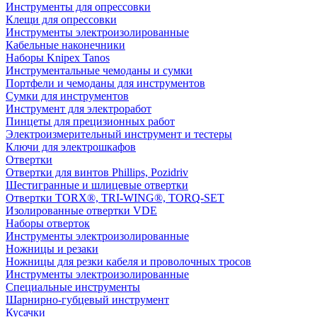
Инструменты для опрессовки
Клещи для опрессовки
Инструменты электроизолированные
Кабельные наконечники
Наборы Knipex Tanos
Инструментальные чемоданы и сумки
Портфели и чемоданы для инструментов
Сумки для инструментов
Инструмент для электроработ
Пинцеты для прецизионных работ
Электроизмерительный инструмент и тестеры
Ключи для электрошкафов
Отвертки
Отвертки для винтов Phillips, Pozidriv
Шестигранные и шлицевые отвертки
Отвертки TORX®, TRI-WING®, TORQ-SET
Изолированные отвертки VDE
Наборы отверток
Инструменты электроизолированные
Ножницы и резаки
Ножницы для резки кабеля и проволочных тросов
Инструменты электроизолированные
Специальные инструменты
Шарнирно-губцевый инструмент
Кусачки