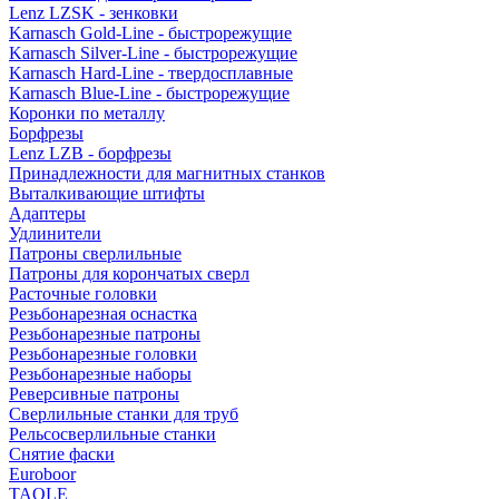
Lenz LZSK - зенковки
Karnasch Gold-Line - быстрорежущие
Karnasch Silver-Line - быстрорежущие
Karnasch Hard-Line - твердосплавные
Karnasch Blue-Line - быстрорежущие
Коронки по металлу
Борфрезы
Lenz LZB - борфрезы
Принадлежности для магнитных станков
Выталкивающие штифты
Адаптеры
Удлинители
Патроны сверлильные
Патроны для корончатых сверл
Расточные головки
Резьбонарезная оснастка
Резьбонарезные патроны
Резьбонарезные головки
Резьбонарезные наборы
Реверсивные патроны
Сверлильные станки для труб
Рельсосверлильные станки
Снятие фаски
Euroboor
TAOLE