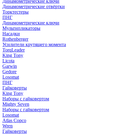
Динамометрические ключи
Динамометрические отвёртки
Торктестеры
ПНГ
Динамометрические ключи
Мультипликаторы
Насадки
Rothenberger
Усилители крутящего момента
TorqLeader
King Tony
Licota
Garwin
Gedore
Losomat
ПНГ
Гайковерты
King Tony
Наборы с гайковертом
Mighty Seven
Наборы с гайковертом
Losomat
Atlas Copco
Wren
Гайковерты