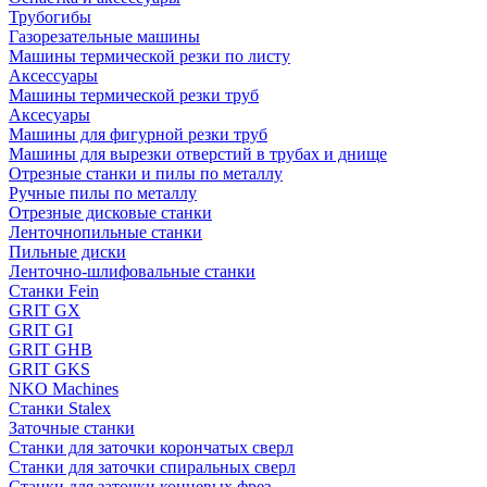
Трубогибы
Газорезательные машины
Машины термической резки по листу
Аксессуары
Машины термической резки труб
Аксесуары
Машины для фигурной резки труб
Машины для вырезки отверстий в трубах и днище
Отрезные станки и пилы по металлу
Ручные пилы по металлу
Отрезные дисковые станки
Ленточнопильные станки
Пильные диски
Ленточно-шлифовальные станки
Станки Fein
GRIT GX
GRIT GI
GRIT GHB
GRIT GKS
NKO Machines
Станки Stalex
Заточные станки
Станки для заточки корончатых сверл
Станки для заточки спиральных сверл
Станки для заточки концевых фрез