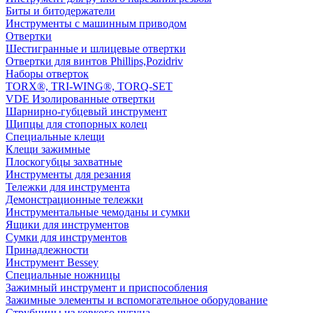
Биты и битодержатели
Инструменты с машинным приводом
Отвертки
Шестигранные и шлицевые отвертки
Отвертки для винтов Phillips,Pozidriv
Наборы отверток
TORX®, TRI-WING®, TORQ-SET
VDE Изолированные отвертки
Шарнирно-губцевый инструмент
Щипцы для стопорных колец
Специальные клещи
Клещи зажимные
Плоскогубцы захватные
Инструменты для резания
Тележки для инструмента
Демонстрационные тележки
Инструментальные чемоданы и сумки
Ящики для инструментов
Сумки для инструментов
Принадлежности
Инструмент Bessey
Специальные ножницы
Зажимный инструмент и приспособления
Зажимные элементы и вспомогательное оборудование
Струбцины из ковкого чугуна