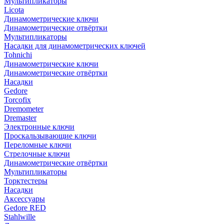
Мультипликаторы
Licota
Динамометрические ключи
Динамометрические отвёртки
Мультипликаторы
Насадки для динамометрических ключей
Tohnichi
Динамометрические ключи
Динамометрические отвёртки
Насадки
Gedore
Torcofix
Dremometer
Dremaster
Электронные ключи
Проскальзывающие ключи
Переломные ключи
Стрелочные ключи
Динамометрические отвёртки
Мультипликаторы
Торктестеры
Насадки
Аксессуары
Gedore RED
Stahlwille