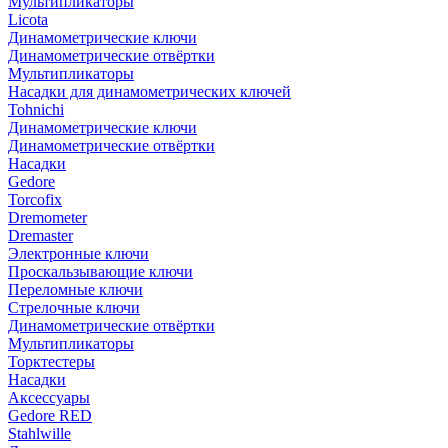
Мультипликаторы
Licota
Динамометрические ключи
Динамометрические отвёртки
Мультипликаторы
Насадки для динамометрических ключей
Tohnichi
Динамометрические ключи
Динамометрические отвёртки
Насадки
Gedore
Torcofix
Dremometer
Dremaster
Электронные ключи
Проскальзывающие ключи
Переломные ключи
Стрелочные ключи
Динамометрические отвёртки
Мультипликаторы
Торктестеры
Насадки
Аксессуары
Gedore RED
Stahlwille