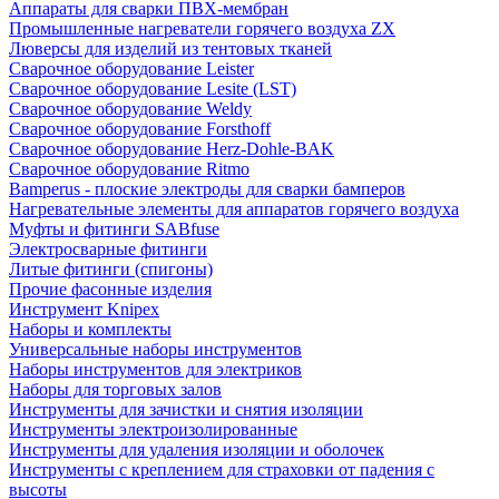
Аппараты для сварки ПВХ-мембран
Промышленные нагреватели горячего воздуха ZX
Люверсы для изделий из тентовых тканей
Сварочное оборудование Leister
Сварочное оборудование Lesite (LST)
Сварочное оборудование Weldy
Сварочное оборудование Forsthoff
Сварочное оборудование Herz-Dohle-BAK
Сварочное оборудование Ritmo
Bamperus - плоские электроды для сварки бамперов
Нагревательные элементы для аппаратов горячего воздуха
Муфты и фитинги SABfuse
Электросварные фитинги
Литые фитинги (спигоны)
Прочие фасонные изделия
Инструмент Knipex
Наборы и комплекты
Универсальные наборы инструментов
Наборы инструментов для электриков
Наборы для торговых залов
Инструменты для зачистки и снятия изоляции
Инструменты электроизолированные
Инструменты для удаления изоляции и оболочек
Инструменты с креплением для страховки от падения с
высоты