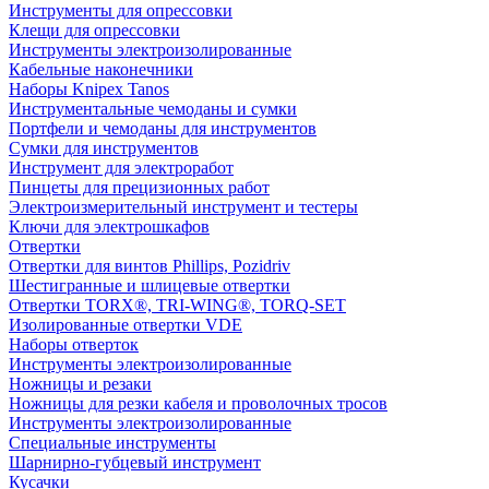
Инструменты для опрессовки
Клещи для опрессовки
Инструменты электроизолированные
Кабельные наконечники
Наборы Knipex Tanos
Инструментальные чемоданы и сумки
Портфели и чемоданы для инструментов
Сумки для инструментов
Инструмент для электроработ
Пинцеты для прецизионных работ
Электроизмерительный инструмент и тестеры
Ключи для электрошкафов
Отвертки
Отвертки для винтов Phillips, Pozidriv
Шестигранные и шлицевые отвертки
Отвертки TORX®, TRI-WING®, TORQ-SET
Изолированные отвертки VDE
Наборы отверток
Инструменты электроизолированные
Ножницы и резаки
Ножницы для резки кабеля и проволочных тросов
Инструменты электроизолированные
Специальные инструменты
Шарнирно-губцевый инструмент
Кусачки