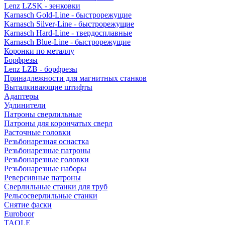
Lenz LZSK - зенковки
Karnasch Gold-Line - быстрорежущие
Karnasch Silver-Line - быстрорежущие
Karnasch Hard-Line - твердосплавные
Karnasch Blue-Line - быстрорежущие
Коронки по металлу
Борфрезы
Lenz LZB - борфрезы
Принадлежности для магнитных станков
Выталкивающие штифты
Адаптеры
Удлинители
Патроны сверлильные
Патроны для корончатых сверл
Расточные головки
Резьбонарезная оснастка
Резьбонарезные патроны
Резьбонарезные головки
Резьбонарезные наборы
Реверсивные патроны
Сверлильные станки для труб
Рельсосверлильные станки
Снятие фаски
Euroboor
TAOLE