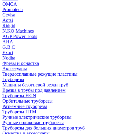
OMCA
Promotech
Cevisa
Aotai
Ridgid
N.KO Machines
AGP Power Tools
AHA
G.B.C
Exact
Nodha
Фрезы и оснастка
Аксессуары
Твердосплавные режущие пластины
Труборезы
Машины безогневой резки труб
Врезка в трубы под давлением
Труборезы FEIN
Орбитальные труборезы
Разъемные труборезы
Труборезы ПТМ
Ручные электрические труборезы
Ручные роликовые труборезы
Труборезы для больших диаметров труб
Оснастка и аксессуары