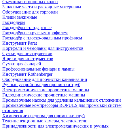
Съемники стопорных колец
Запасные части и расходные материалы
Оборудование для торговли
Клещи зажимные
Гвоздодеры
Гвоздодёры стандартные
Гвоздодёры с круглым профилем
Гвоздодёр с плоско-овальным профилем
Инструмент Parat
Портфели и чемоданы для инструментов
Сумки для инструментов
Ящики для инструментов
Сумки для фонарей
Профессиональные фонари и лампы
Инструмент Rothenberger
Оборудование для прочистки канализации
Ручные устройства для прочистки труб
Электромеханические прочистные машины
Гидродинамические прочистные машины
Промывочные насосы для удаления кальциевых отложений
Промывочные компрессоры ROPULS для промывки систем
отопления
Химические средства для промывки труб
Телеинспекционные камеры, течеискатели
Принадлежности для электромеханических и ручных