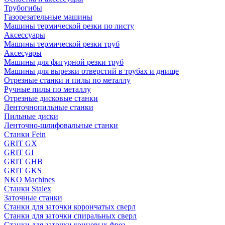
Трубогибы
Газорезательные машины
Машины термической резки по листу
Аксессуары
Машины термической резки труб
Аксесуары
Машины для фигурной резки труб
Машины для вырезки отверстий в трубах и днище
Отрезные станки и пилы по металлу
Ручные пилы по металлу
Отрезные дисковые станки
Ленточнопильные станки
Пильные диски
Ленточно-шлифовальные станки
Станки Fein
GRIT GX
GRIT GI
GRIT GHB
GRIT GKS
NKO Machines
Станки Stalex
Заточные станки
Станки для заточки корончатых сверл
Станки для заточки спиральных сверл
Станки для заточки концевых фрез