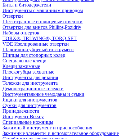
Биты и битодержатели
Инструменты с машинным приводом
Отвертки
Шестигранные и шлицевые отвертки
Отвертки для винтов Phillips,Pozidriv
Наборы отверток
TORX®, TRI-WING®, TORQ-SET
VDE Изолированные отвертки
Шарнирно-губцевый инструмент
Щипцы для стопорных колец
Специальные клещи
Клещи зажимные
Плоскогубцы захватные
Инструменты для резания
Тележки для инструмента
Демонстрационные тележки
Инструментальные чемоданы и сумки
Ящики для инструментов
Сумки для инструментов
Принадлежности
Инструмент Bessey
Специальные ножницы
Зажимный инструмент и приспособления
Зажимные элементы и вспомогательное оборудование
Струбцины из ковкого чугуна