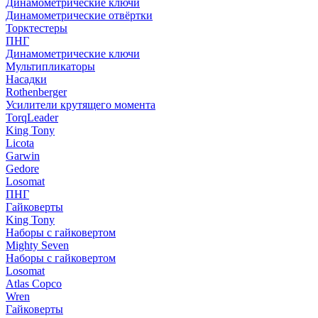
Динамометрические ключи
Динамометрические отвёртки
Торктестеры
ПНГ
Динамометрические ключи
Мультипликаторы
Насадки
Rothenberger
Усилители крутящего момента
TorqLeader
King Tony
Licota
Garwin
Gedore
Losomat
ПНГ
Гайковерты
King Tony
Наборы с гайковертом
Mighty Seven
Наборы с гайковертом
Losomat
Atlas Copco
Wren
Гайковерты