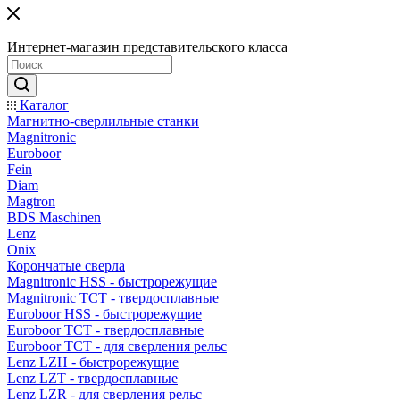
Интернет-магазин представительского класса
Каталог
Магнитно-сверлильные станки
Magnitronic
Euroboor
Fein
Diam
Magtron
BDS Maschinen
Lenz
Onix
Корончатые сверла
Magnitronic HSS - быстрорежущие
Magnitronic TCT - твердосплавные
Euroboor HSS - быстрорежущие
Euroboor TCT - твердосплавные
Euroboor TCT - для сверления рельс
Lenz LZH - быстрорежущие
Lenz LZT - твердосплавные
Lenz LZR - для сверления рельс