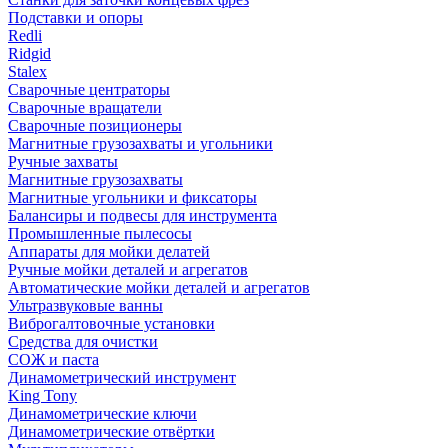
Подставки и опоры
Redli
Ridgid
Stalex
Сварочные центраторы
Сварочные вращатели
Сварочные позиционеры
Магнитные грузозахваты и угольники
Ручные захваты
Магнитные грузозахваты
Магнитные угольники и фиксаторы
Балансиры и подвесы для инструмента
Промышленные пылесосы
Аппараты для мойки делатей
Ручные мойки деталей и агрегатов
Автоматические мойки деталей и агрегатов
Ультразвуковые ванны
Виброгалтовочные установки
Средства для очистки
СОЖ и паста
Динамометрический инструмент
King Tony
Динамометрические ключи
Динамометрические отвёртки