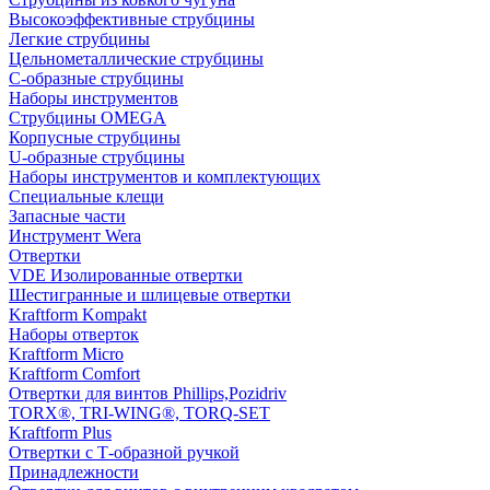
Высокоэффективные струбцины
Легкие струбцины
Цельнометаллические струбцины
C-образные струбцины
Наборы инструментов
Струбцины OMEGA
Корпусные струбцины
U-образные струбцины
Наборы инструментов и комплектующих
Специальные клещи
Запасные части
Инструмент Wera
Отвертки
VDE Изолированные отвертки
Шестигранные и шлицевые отвертки
Kraftform Kompakt
Наборы отверток
Kraftform Micro
Kraftform Comfort
Отвертки для винтов Phillips,Pozidriv
TORX®, TRI-WING®, TORQ-SET
Kraftform Plus
Отвертки с Т-образной ручкой
Принадлежности