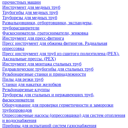
прочистных машин
Инструмент для медных труб
Трубогибы для медных труб
Труборезы для медных труб
Развальцовщики, отбортовщики, экспандеры,
труборасширители
Фаскосниматели, гратосниматели, зенковка
Инструмент для пресс-фитинга
Пресс инструмент для обжима фитингов. Радиальная
опрессовка
Пресс инструмент для труб из сшитого полиэтилена (PEX).
Аксиальные прессы. (PEX)
Инструмент для монтажа стальных труб
Гидравлические трубогибы для стальных труб
Резьбонарезные станки и принадлежности
Пилы для резки труб
Станки для накатки желобков
Резьбонарезные клуппы
Труборезы для стальных и нержавеющих труб,
фаскосниматели
Оборудование для проверки герметичности и заморозки
трубопроводов
Опрессовочные насосы (опрессовщики) для систем отопления
и водоснабжения
Приборы для испытаний систем газоснабжения