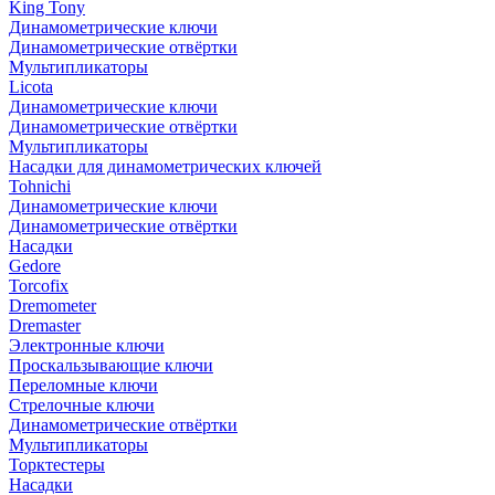
King Tony
Динамометрические ключи
Динамометрические отвёртки
Мультипликаторы
Licota
Динамометрические ключи
Динамометрические отвёртки
Мультипликаторы
Насадки для динамометрических ключей
Tohnichi
Динамометрические ключи
Динамометрические отвёртки
Насадки
Gedore
Torcofix
Dremometer
Dremaster
Электронные ключи
Проскальзывающие ключи
Переломные ключи
Стрелочные ключи
Динамометрические отвёртки
Мультипликаторы
Торктестеры
Насадки