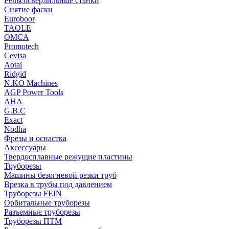
Рельсосверлильные станки
Снятие фаски
Euroboor
TAOLE
OMCA
Promotech
Cevisa
Aotai
Ridgid
N.KO Machines
AGP Power Tools
AHA
G.B.C
Exact
Nodha
Фрезы и оснастка
Аксессуары
Твердосплавные режущие пластины
Труборезы
Машины безогневой резки труб
Врезка в трубы под давлением
Труборезы FEIN
Орбитальные труборезы
Разъемные труборезы
Труборезы ПТМ