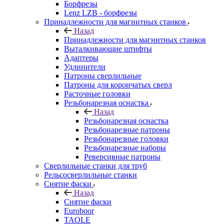
Борфрезы
Lenz LZB - борфрезы
Принадлежности для магнитных станков
Назад
Принадлежности для магнитных станков
Выталкивающие штифты
Адаптеры
Удлинители
Патроны сверлильные
Патроны для корончатых сверл
Расточные головки
Резьбонарезная оснастка
Назад
Резьбонарезная оснастка
Резьбонарезные патроны
Резьбонарезные головки
Резьбонарезные наборы
Реверсивные патроны
Сверлильные станки для труб
Рельсосверлильные станки
Снятие фаски
Назад
Снятие фаски
Euroboor
TAOLE