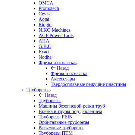
OMCA
Promotech
Cevisa
Aotai
Ridgid
N.KO Machines
AGP Power Tools
AHA
G.B.C
Exact
Nodha
Фрезы и оснастка
Назад
Фрезы и оснастка
Аксессуары
Твердосплавные режущие пластины
Труборезы
Назад
Труборезы
Машины безогневой резки труб
Врезка в трубы под давлением
Труборезы FEIN
Орбитальные труборезы
Разъемные труборезы
Труборезы ПТМ