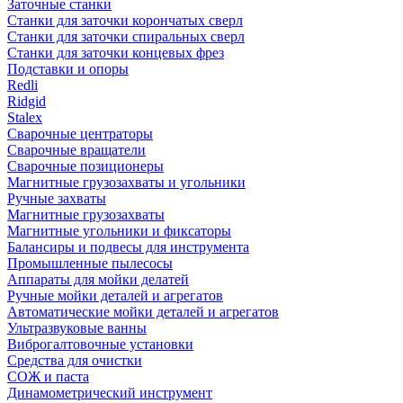
Заточные станки
Станки для заточки корончатых сверл
Станки для заточки спиральных сверл
Станки для заточки концевых фрез
Подставки и опоры
Redli
Ridgid
Stalex
Сварочные центраторы
Сварочные вращатели
Сварочные позиционеры
Магнитные грузозахваты и угольники
Ручные захваты
Магнитные грузозахваты
Магнитные угольники и фиксаторы
Балансиры и подвесы для инструмента
Промышленные пылесосы
Аппараты для мойки делатей
Ручные мойки деталей и агрегатов
Автоматические мойки деталей и агрегатов
Ультразвуковые ванны
Виброгалтовочные установки
Средства для очистки
СОЖ и паста
Динамометрический инструмент