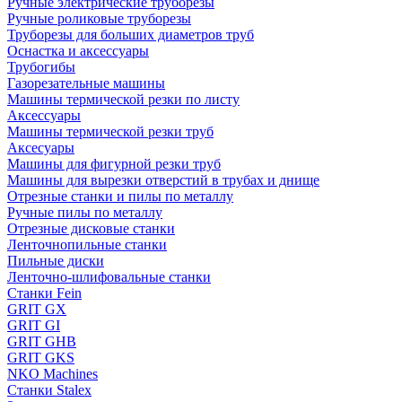
Ручные электрические труборезы
Ручные роликовые труборезы
Труборезы для больших диаметров труб
Оснастка и аксессуары
Трубогибы
Газорезательные машины
Машины термической резки по листу
Аксессуары
Машины термической резки труб
Аксесуары
Машины для фигурной резки труб
Машины для вырезки отверстий в трубах и днище
Отрезные станки и пилы по металлу
Ручные пилы по металлу
Отрезные дисковые станки
Ленточнопильные станки
Пильные диски
Ленточно-шлифовальные станки
Станки Fein
GRIT GX
GRIT GI
GRIT GHB
GRIT GKS
NKO Machines
Станки Stalex