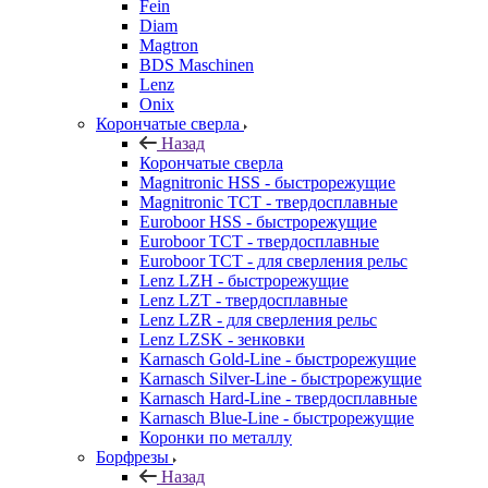
Fein
Diam
Magtron
BDS Maschinen
Lenz
Onix
Корончатые сверла
Назад
Корончатые сверла
Magnitronic HSS - быстрорежущие
Magnitronic TCT - твердосплавные
Euroboor HSS - быстрорежущие
Euroboor TCT - твердосплавные
Euroboor TCT - для сверления рельс
Lenz LZH - быстрорежущие
Lenz LZT - твердосплавные
Lenz LZR - для сверления рельс
Lenz LZSK - зенковки
Karnasch Gold-Line - быстрорежущие
Karnasch Silver-Line - быстрорежущие
Karnasch Hard-Line - твердосплавные
Karnasch Blue-Line - быстрорежущие
Коронки по металлу
Борфрезы
Назад