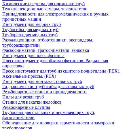
Химические средства для промывки труб
Телеинспекционные камеры, течеискатели
Принадлежности для электромеханических и ручных
прочистных машин
Инструмент для медных труб
Трубогибы для медных труб
Труборезы для медных труб
Развальцовщики, отбортовщики, экспандеры,
труборасширители
Фаскосниматели, гратосниматели, зенковка
Инструмент для пресс-фитинга
Пресс инструмент для обжима фитингов. Радиальная
опрессовка
Пресс инструмент для труб из сшитого полиэтилена (PEX).
Аксиальные прессы. (PEX)
Инструмент для монтажа стальных труб
Гидравлические трубогибы для стальных труб
Резьбонарезные станки и принадлежности
Пилы для резки труб
Станки для накатки желобков
Резьбонарезные клуппы
Труборезы для стальных и нержавеющих труб,
фаскосниматели
Оборудование для проверки герметичности и заморозки
трубопроводов