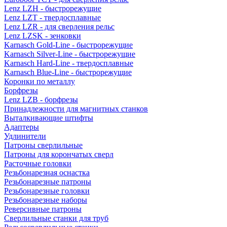
Lenz LZH - быстрорежущие
Lenz LZT - твердосплавные
Lenz LZR - для сверления рельс
Lenz LZSK - зенковки
Karnasch Gold-Line - быстрорежущие
Karnasch Silver-Line - быстрорежущие
Karnasch Hard-Line - твердосплавные
Karnasch Blue-Line - быстрорежущие
Коронки по металлу
Борфрезы
Lenz LZB - борфрезы
Принадлежности для магнитных станков
Выталкивающие штифты
Адаптеры
Удлинители
Патроны сверлильные
Патроны для корончатых сверл
Расточные головки
Резьбонарезная оснастка
Резьбонарезные патроны
Резьбонарезные головки
Резьбонарезные наборы
Реверсивные патроны
Сверлильные станки для труб