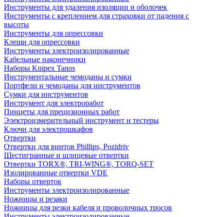
Инструменты для удаления изоляции и оболочек
Инструменты с креплением для страховки от падения с
высоты
Инструменты для опрессовки
Клещи для опрессовки
Инструменты электроизолированные
Кабельные наконечники
Наборы Knipex Tanos
Инструментальные чемоданы и сумки
Портфели и чемоданы для инструментов
Сумки для инструментов
Инструмент для электроработ
Пинцеты для прецизионных работ
Электроизмерительный инструмент и тестеры
Ключи для электрошкафов
Отвертки
Отвертки для винтов Phillips, Pozidriv
Шестигранные и шлицевые отвертки
Отвертки TORX®, TRI-WING®, TORQ-SET
Изолированные отвертки VDE
Наборы отверток
Инструменты электроизолированные
Ножницы и резаки
Ножницы для резки кабеля и проволочных тросов
Инструменты электроизолированные