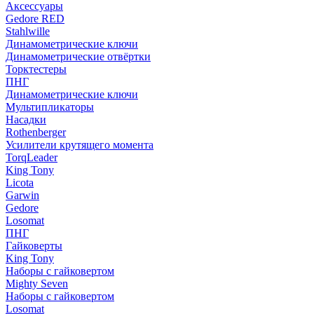
Аксессуары
Gedore RED
Stahlwille
Динамометрические ключи
Динамометрические отвёртки
Торктестеры
ПНГ
Динамометрические ключи
Мультипликаторы
Насадки
Rothenberger
Усилители крутящего момента
TorqLeader
King Tony
Licota
Garwin
Gedore
Losomat
ПНГ
Гайковерты
King Tony
Наборы с гайковертом
Mighty Seven
Наборы с гайковертом
Losomat