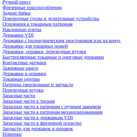
Ручной пресс
Фрезерные приспособления
Задние бабки
Поворотные столы и делительные устройства
Основания к токарным патронам
Наклонные плиты
Державки VDI
Державки с цилиндрическим хвостовиком или на конус
Державки для токарных ножей
Державки, оправки, переходные втулки
Быстросменные токарные и цанговые державки
Контактные датчики
Зажимные цанги
Державки и оправки
Токарные центры
Патроны сверлильные и запчасти
Переходные втулки
Запасные части
Запасные части к тискам
Запасные части к патронам с ручным зажимом
Запасные части к патронам механизированным
Запасные части к державкам VDI
Запасные части к фрезерной оснастке
Запчасти для державок и оправок
Новинки