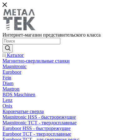
Интернет-магазин представительского класса
Каталог
Магнитно-сверлильные станки
Magnitronic
Euroboor
Fein
Diam
Magtron
BDS Maschinen
Lenz
Onix
Корончатые сверла
Magnitronic HSS - быстрорежущие
Magnitronic TCT - твердосплавные
Euroboor HSS - быстрорежущие
Euroboor TCT - твердосплавные
Euroboor TCT - для сверления рельс