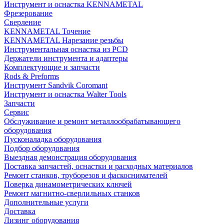
Инструмент и оснастка KENNAMETAL
Фрезерование
Сверление
KENNAMETAL Точение
KENNAMETAL Нарезание резьбы
Инструментальная оснастка из PCD
Держатели инструмента и адаптеры
Комплектующие и запчасти
Rods & Preforms
Инструмент Sandvik Coromant
Инструмент и оснастка Walter Tools
Запчасти
Сервис
Обслуживание и ремонт металлообрабатывающего
оборудования
Пусконаладка оборудования
Подбор оборудования
Выездная демонстрация оборудования
Поставка запчастей, оснастки и расходных материалов
Ремонт станков, труборезов и фаскоснимателей
Поверка динамометрических ключей
Ремонт магнитно-сверлильных станков
Дополнительные услуги
Доставка
Лизинг оборудования