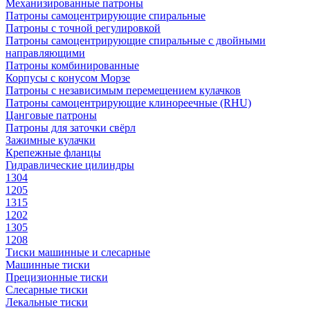
Механизированные патроны
Патроны самоцентрирующие спиральные
Патроны с точной регулировкой
Патроны самоцентрирующие спиральные с двойными
направляющими
Патроны комбинированные
Корпусы с конусом Морзе
Патроны с независимым перемещением кулачков
Патроны самоцентрирующие клинореечные (RHU)
Цанговые патроны
Патроны для заточки свёрл
Зажимные кулачки
Крепежные фланцы
Гидравлические цилиндры
1304
1205
1315
1202
1305
1208
Тиски машинные и слесарные
Машинные тиски
Прецизионные тиски
Слесарные тиски
Лекальные тиски