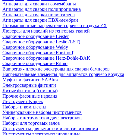
Аппараты для сварки геомембраны
Аппараты для сварки полипропилена
Аппараты для сварки полиэтилена
Аппараты для сварки ПВХ-мембран
Промышленные нагреватели горячего воздуха ZX
Люверсы для изделий из тентовых тканей
Сварочное оборудование Leister
Сварочное оборудование Lesite (LST)
Сварочное оборудование Weldy
Сварочное оборудование Forsthoff
Сварочное оборудование Herz-Dohle-BAK
Сварочное оборудование Ritmo
Bamperus - плоские электроды для сварки бамперов
Нагревательные элементы для аппаратов горячего воздуха
Муфты и фитинги SABfuse
Электросварные фитинги
Литые фитинги (спигоны)
Прочие фасонные изделия
Инструмент Knipex
Наборы и комплекты
Универсальные наборы инструментов
Наборы инструментов для электриков
Наборы для торговых залов
Инструменты для зачистки и снятия изоляции
Инструменты электроизолированные