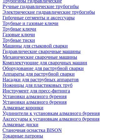
Трубогибы гидравлические
Ручные гидравлические трубогибы
Электрические гидравлические трубогибы
Гибочные сегменты и аксессуары
Трубные и газовые ключи
Трубные ключи
Газовые ключи
Трубные тиски
Машины для стыковой сварки
Гидравлические сварочные машины
Механические сварочные машины
Комплектующие для сварочных машин
Оборудование для раструбной сварки
Аппараты для раструбной сварки
Насадки для раструбных аппаратов
Ножницы для пластиковых труб
Инструмент для пресс-фитинга
Установки алмазного бурения
Установки алмазного бурения
Алмазные коронки
Удлинители к установкам алмазного бурения
Аксессуары к установкам алмазного бурения
Алмазные диски
Станочная оснастка BISON
Токарные патроны