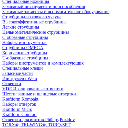
Специальные ножницы
Зажимный инструмент и приспособления
Зажимные элементы и вспомогательное оборудование
Струбцины из ковкого чугуна
Высокоэффективные струбцины
Легкие струбцины
Цельнометаллические струбцины
C-образные струбцины
Наборы инструментов
Струбцины OMEGA
Корпусные струбцины
U-образные струбцины
Наборы инструментов и комплектующих
Специальные клещи
Запасные части
Инструмент Wera
Отвертки
VDE Изолированные отвертки
Шестигранные и шлицевые отвертки
Kraftform Kompakt
Наборы отверток
Kraftform Micro
Kraftform Comfort
Отвертки для винтов Phillips,Pozidriv
TORX®, TRI-WING®, TORQ-SET