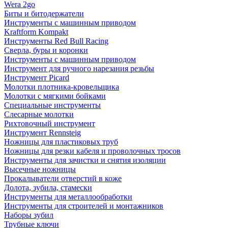
Wera 2go
Биты и битодержатели
Инструменты с машинным приводом
Kraftform Kompakt
Инструменты Red Bull Racing
Сверла, буры и коронки
Инструменты с машинным приводом
Инструмент для ручного нарезания резьбы
Инструмент Picard
Молотки плотника-кровельщика
Молотки с мягкими бойками
Специальные инструменты
Слесарные молотки
Рихтовочный инструмент
Инструмент Rennsteig
Ножницы для пластиковых труб
Ножницы для резки кабеля и проволочных тросов
Инструменты для зачистки и снятия изоляции
Высечные ножницы
Прокалыватели отверстий в коже
Долота, зубила, стамески
Инструменты для металлообработки
Инструменты для строителей и монтажников
Наборы зубил
Трубные ключи