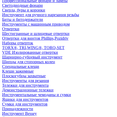
Профессиональные фонари и лампы
Светодиодные фонари
Сверла, буры и коронки
Инструмент для ручного нарезания резьбы
Биты и битодержатели
Инструменты с машинным приводом
Отвертки
Шестигранные и шлицевые отвертки
Отвертки для винтов Phillips,Pozidriv
Наборы отверток
TORX®, TRI-WING®, TORQ-SET
VDE Изолированные отвертки
Шарнирно-губцевый инструмент
Щипцы для стопорных колец
Специальные клещи
Клещи зажимные
Плоскогубцы захватные
Инструменты для резания
Тележки для инструмента
Демонстрационные тележки
Инструментальные чемоданы и сумки
Ящики для инструментов
Сумки для инструментов
Принадлежности
Инструмент Bessey