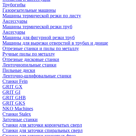
Трубогибы
Газорезательные машины
Машины термической резки по листу
Аксессуары
Машины термической резки труб
Аксесуары
Машины для фигурной резки труб
Машины для вырезки отверстий в трубах и днище
Отрезные станки и пилы по металлу
Ручные пилы по металлу
Отрезные дисковые станки
Ленточнопильные станки
Пильные диски
Ленточно-шлифовальные станки
Станки Fein
GRIT GX
GRIT GI
GRIT GHB
GRIT GKS
NKO Machines
Станки Stalex
Заточные станки
Станки для заточки корончатых сверл
Станки для заточки спиральных сверл
Станки для заточки концевых фрез