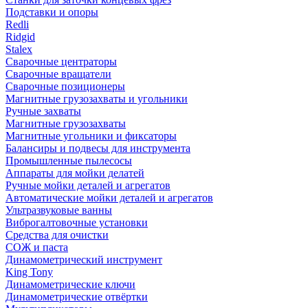
Подставки и опоры
Redli
Ridgid
Stalex
Сварочные центраторы
Сварочные вращатели
Сварочные позиционеры
Магнитные грузозахваты и угольники
Ручные захваты
Магнитные грузозахваты
Магнитные угольники и фиксаторы
Балансиры и подвесы для инструмента
Промышленные пылесосы
Аппараты для мойки делатей
Ручные мойки деталей и агрегатов
Автоматические мойки деталей и агрегатов
Ультразвуковые ванны
Виброгалтовочные установки
Средства для очистки
СОЖ и паста
Динамометрический инструмент
King Tony
Динамометрические ключи
Динамометрические отвёртки