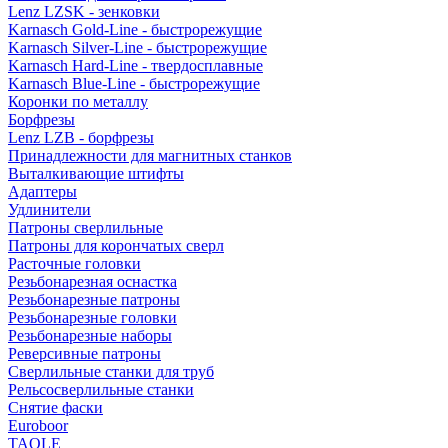
Lenz LZSK - зенковки
Karnasch Gold-Line - быстрорежущие
Karnasch Silver-Line - быстрорежущие
Karnasch Hard-Line - твердосплавные
Karnasch Blue-Line - быстрорежущие
Коронки по металлу
Борфрезы
Lenz LZB - борфрезы
Принадлежности для магнитных станков
Выталкивающие штифты
Адаптеры
Удлинители
Патроны сверлильные
Патроны для корончатых сверл
Расточные головки
Резьбонарезная оснастка
Резьбонарезные патроны
Резьбонарезные головки
Резьбонарезные наборы
Реверсивные патроны
Сверлильные станки для труб
Рельсосверлильные станки
Снятие фаски
Euroboor
TAOLE