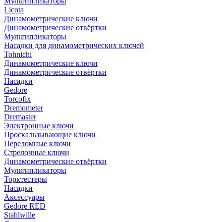
Мультипликаторы
Licota
Динамометрические ключи
Динамометрические отвёртки
Мультипликаторы
Насадки для динамометрических ключей
Tohnichi
Динамометрические ключи
Динамометрические отвёртки
Насадки
Gedore
Torcofix
Dremometer
Dremaster
Электронные ключи
Проскальзывающие ключи
Переломные ключи
Стрелочные ключи
Динамометрические отвёртки
Мультипликаторы
Торктестеры
Насадки
Аксессуары
Gedore RED
Stahlwille