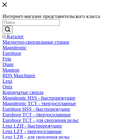
Интернет-магазин представительского класса
Каталог
Магнитно-сверлильные станки
Magnitronic
Euroboor
Fein
Diam
Magtron
BDS Maschinen
Lenz
Onix
Корончатые сверла
Magnitronic HSS - быстрорежущие
Magnitronic TCT - твердосплавные
Euroboor HSS - быстрорежущие
Euroboor TCT - твердосплавные
Euroboor TCT - для сверления рельс
Lenz LZH - быстрорежущие
Lenz LZT - твердосплавные
Lenz LZR - для сверления рельс