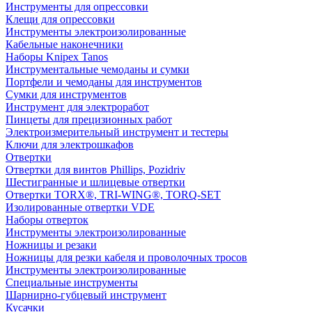
Инструменты для опрессовки
Клещи для опрессовки
Инструменты электроизолированные
Кабельные наконечники
Наборы Knipex Tanos
Инструментальные чемоданы и сумки
Портфели и чемоданы для инструментов
Сумки для инструментов
Инструмент для электроработ
Пинцеты для прецизионных работ
Электроизмерительный инструмент и тестеры
Ключи для электрошкафов
Отвертки
Отвертки для винтов Phillips, Pozidriv
Шестигранные и шлицевые отвертки
Отвертки TORX®, TRI-WING®, TORQ-SET
Изолированные отвертки VDE
Наборы отверток
Инструменты электроизолированные
Ножницы и резаки
Ножницы для резки кабеля и проволочных тросов
Инструменты электроизолированные
Специальные инструменты
Шарнирно-губцевый инструмент
Кусачки