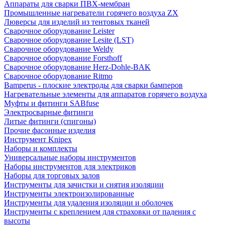
Аппараты для сварки ПВХ-мембран
Промышленные нагреватели горячего воздуха ZX
Люверсы для изделий из тентовых тканей
Сварочное оборудование Leister
Сварочное оборудование Lesite (LST)
Сварочное оборудование Weldy
Сварочное оборудование Forsthoff
Сварочное оборудование Herz-Dohle-BAK
Сварочное оборудование Ritmo
Bamperus - плоские электроды для сварки бамперов
Нагревательные элементы для аппаратов горячего воздуха
Муфты и фитинги SABfuse
Электросварные фитинги
Литые фитинги (спигоны)
Прочие фасонные изделия
Инструмент Knipex
Наборы и комплекты
Универсальные наборы инструментов
Наборы инструментов для электриков
Наборы для торговых залов
Инструменты для зачистки и снятия изоляции
Инструменты электроизолированные
Инструменты для удаления изоляции и оболочек
Инструменты с креплением для страховки от падения с
высоты