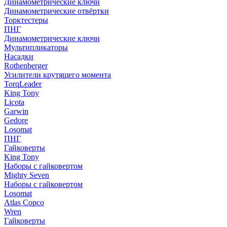
Динамометрические ключи
Динамометрические отвёртки
Торктестеры
ПНГ
Динамометрические ключи
Мультипликаторы
Насадки
Rothenberger
Усилители крутящего момента
TorqLeader
King Tony
Licota
Garwin
Gedore
Losomat
ПНГ
Гайковерты
King Tony
Наборы с гайковертом
Mighty Seven
Наборы с гайковертом
Losomat
Atlas Copco
Wren
Гайковерты