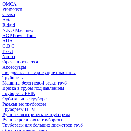
OMCA
Promotech
Cevisa
Aotai
Ridgid
N.KO Machines
AGP Power Tools
AHA
G.B.C
Exact
Nodha
Фрезы и оснастка
Аксессуары
Твердосплавные режущие пластины
Труборезы
Машины безогневой резки труб
Врезка в трубы под давлением
Труборезы FEIN
Орбитальные труборезы
Разъемные труборезы
Труборезы ПТМ
Ручные электрические труборезы
Ручные роликовые труборезы
Труборезы для больших диаметров труб
Оснастка и аксессуары