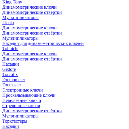
King Tony
Динамометрические ключи
Динамометрические отвёртки
Мультипликаторы
Licota
Динамометрические ключи
Динамометрические отвёртки
Мультипликаторы
Насадки для динамометрических ключей
Tohnichi
Динамометрические ключи
Динамометрические отвёртки
Насадки
Gedore
Torcofix
Dremometer
Dremaster
Электронные ключи
Проскальзывающие ключи
Переломные ключи
Стрелочные ключи
Динамометрические отвёртки
Мультипликаторы
Торктестеры
Насадки