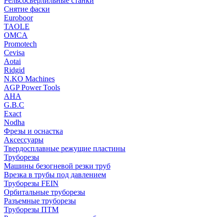
Рельсосверлильные станки
Снятие фаски
Euroboor
TAOLE
OMCA
Promotech
Cevisa
Aotai
Ridgid
N.KO Machines
AGP Power Tools
AHA
G.B.C
Exact
Nodha
Фрезы и оснастка
Аксессуары
Твердосплавные режущие пластины
Труборезы
Машины безогневой резки труб
Врезка в трубы под давлением
Труборезы FEIN
Орбитальные труборезы
Разъемные труборезы
Труборезы ПТМ