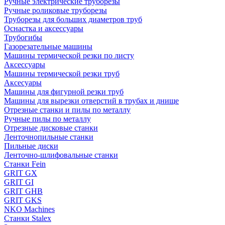
Ручные электрические труборезы
Ручные роликовые труборезы
Труборезы для больших диаметров труб
Оснастка и аксессуары
Трубогибы
Газорезательные машины
Машины термической резки по листу
Аксессуары
Машины термической резки труб
Аксесуары
Машины для фигурной резки труб
Машины для вырезки отверстий в трубах и днище
Отрезные станки и пилы по металлу
Ручные пилы по металлу
Отрезные дисковые станки
Ленточнопильные станки
Пильные диски
Ленточно-шлифовальные станки
Станки Fein
GRIT GX
GRIT GI
GRIT GHB
GRIT GKS
NKO Machines
Станки Stalex