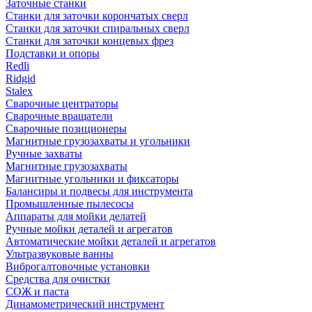
Заточные станки
Станки для заточки корончатых сверл
Станки для заточки спиральных сверл
Станки для заточки концевых фрез
Подставки и опоры
Redli
Ridgid
Stalex
Сварочные центраторы
Сварочные вращатели
Сварочные позиционеры
Магнитные грузозахваты и угольники
Ручные захваты
Магнитные грузозахваты
Магнитные угольники и фиксаторы
Балансиры и подвесы для инструмента
Промышленные пылесосы
Аппараты для мойки делатей
Ручные мойки деталей и агрегатов
Автоматические мойки деталей и агрегатов
Ультразвуковые ванны
Виброгалтовочные установки
Средства для очистки
СОЖ и паста
Динамометрический инструмент