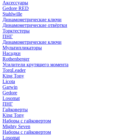
Аксессуары
Gedore RED
Stahlwille
Динамометрические ключи
Динамометрические отвёртки
Торктестеры
ПНГ
Динамометрические ключи
Мультипликаторы
Насадки
Rothenberger
Усилители крутящего момента
TorqLeader
King Tony
Licota
Garwin
Gedore
Losomat
ПНГ
Гайковерты
King Tony
Наборы с гайковертом
Mighty Seven
Наборы с гайковертом
Losomat