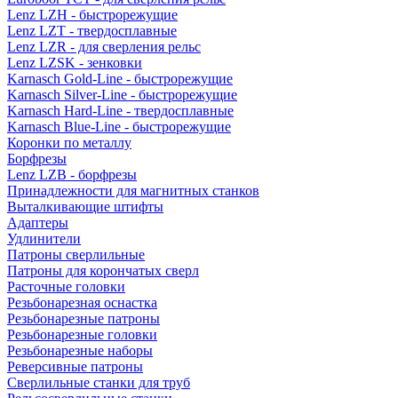
Lenz LZH - быстрорежущие
Lenz LZT - твердосплавные
Lenz LZR - для сверления рельс
Lenz LZSK - зенковки
Karnasch Gold-Line - быстрорежущие
Karnasch Silver-Line - быстрорежущие
Karnasch Hard-Line - твердосплавные
Karnasch Blue-Line - быстрорежущие
Коронки по металлу
Борфрезы
Lenz LZB - борфрезы
Принадлежности для магнитных станков
Выталкивающие штифты
Адаптеры
Удлинители
Патроны сверлильные
Патроны для корончатых сверл
Расточные головки
Резьбонарезная оснастка
Резьбонарезные патроны
Резьбонарезные головки
Резьбонарезные наборы
Реверсивные патроны
Сверлильные станки для труб