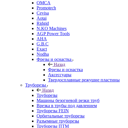
OMCA
Promotech
Cevisa
Aotai
Ridgid
N.KO Machines
AGP Power Tools
AHA
G.B.C
Exact
Nodha
Фрезы и оснастка
Назад
Фрезы и оснастка
Аксессуары
Твердосплавные режущие пластины
Труборезы
Назад
Труборезы
Машины безогневой резки труб
Врезка в трубы под давлением
Труборезы FEIN
Орбитальные труборезы
Разъемные труборезы
Труборезы ПТМ