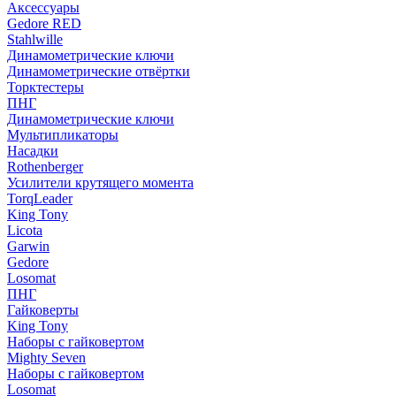
Аксессуары
Gedore RED
Stahlwille
Динамометрические ключи
Динамометрические отвёртки
Торктестеры
ПНГ
Динамометрические ключи
Мультипликаторы
Насадки
Rothenberger
Усилители крутящего момента
TorqLeader
King Tony
Licota
Garwin
Gedore
Losomat
ПНГ
Гайковерты
King Tony
Наборы с гайковертом
Mighty Seven
Наборы с гайковертом
Losomat