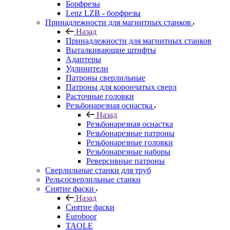
Борфрезы
Lenz LZB - борфрезы
Принадлежности для магнитных станков
Назад
Принадлежности для магнитных станков
Выталкивающие штифты
Адаптеры
Удлинители
Патроны сверлильные
Патроны для корончатых сверл
Расточные головки
Резьбонарезная оснастка
Назад
Резьбонарезная оснастка
Резьбонарезные патроны
Резьбонарезные головки
Резьбонарезные наборы
Реверсивные патроны
Сверлильные станки для труб
Рельсосверлильные станки
Снятие фаски
Назад
Снятие фаски
Euroboor
TAOLE