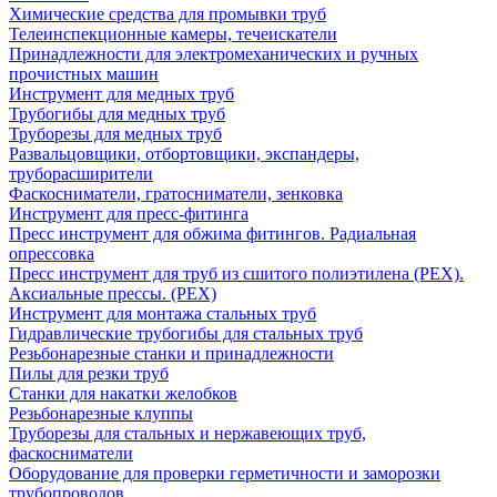
Химические средства для промывки труб
Телеинспекционные камеры, течеискатели
Принадлежности для электромеханических и ручных
прочистных машин
Инструмент для медных труб
Трубогибы для медных труб
Труборезы для медных труб
Развальцовщики, отбортовщики, экспандеры,
труборасширители
Фаскосниматели, гратосниматели, зенковка
Инструмент для пресс-фитинга
Пресс инструмент для обжима фитингов. Радиальная
опрессовка
Пресс инструмент для труб из сшитого полиэтилена (PEX).
Аксиальные прессы. (PEX)
Инструмент для монтажа стальных труб
Гидравлические трубогибы для стальных труб
Резьбонарезные станки и принадлежности
Пилы для резки труб
Станки для накатки желобков
Резьбонарезные клуппы
Труборезы для стальных и нержавеющих труб,
фаскосниматели
Оборудование для проверки герметичности и заморозки
трубопроводов