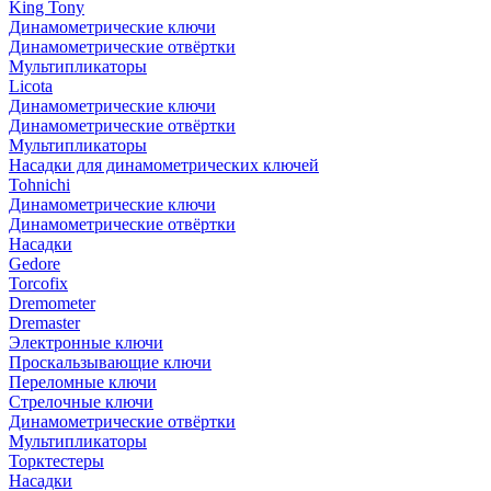
King Tony
Динамометрические ключи
Динамометрические отвёртки
Мультипликаторы
Licota
Динамометрические ключи
Динамометрические отвёртки
Мультипликаторы
Насадки для динамометрических ключей
Tohnichi
Динамометрические ключи
Динамометрические отвёртки
Насадки
Gedore
Torcofix
Dremometer
Dremaster
Электронные ключи
Проскальзывающие ключи
Переломные ключи
Стрелочные ключи
Динамометрические отвёртки
Мультипликаторы
Торктестеры
Насадки