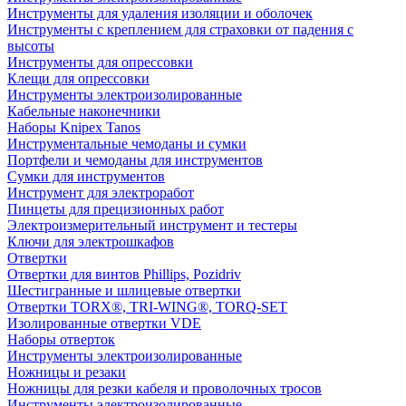
Инструменты для удаления изоляции и оболочек
Инструменты с креплением для страховки от падения с
высоты
Инструменты для опрессовки
Клещи для опрессовки
Инструменты электроизолированные
Кабельные наконечники
Наборы Knipex Tanos
Инструментальные чемоданы и сумки
Портфели и чемоданы для инструментов
Сумки для инструментов
Инструмент для электроработ
Пинцеты для прецизионных работ
Электроизмерительный инструмент и тестеры
Ключи для электрошкафов
Отвертки
Отвертки для винтов Phillips, Pozidriv
Шестигранные и шлицевые отвертки
Отвертки TORX®, TRI-WING®, TORQ-SET
Изолированные отвертки VDE
Наборы отверток
Инструменты электроизолированные
Ножницы и резаки
Ножницы для резки кабеля и проволочных тросов
Инструменты электроизолированные