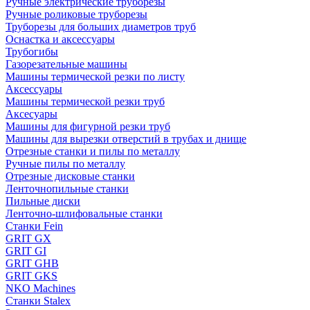
Ручные электрические труборезы
Ручные роликовые труборезы
Труборезы для больших диаметров труб
Оснастка и аксессуары
Трубогибы
Газорезательные машины
Машины термической резки по листу
Аксессуары
Машины термической резки труб
Аксесуары
Машины для фигурной резки труб
Машины для вырезки отверстий в трубах и днище
Отрезные станки и пилы по металлу
Ручные пилы по металлу
Отрезные дисковые станки
Ленточнопильные станки
Пильные диски
Ленточно-шлифовальные станки
Станки Fein
GRIT GX
GRIT GI
GRIT GHB
GRIT GKS
NKO Machines
Станки Stalex