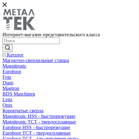
Интернет-магазин представительского класса
Каталог
Магнитно-сверлильные станки
Magnitronic
Euroboor
Fein
Diam
Magtron
BDS Maschinen
Lenz
Onix
Корончатые сверла
Magnitronic HSS - быстрорежущие
Magnitronic TCT - твердосплавные
Euroboor HSS - быстрорежущие
Euroboor TCT - твердосплавные
Euroboor TCT - для сверления рельс