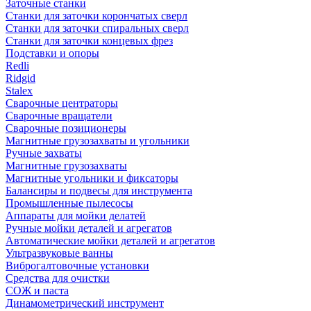
Заточные станки
Станки для заточки корончатых сверл
Станки для заточки спиральных сверл
Станки для заточки концевых фрез
Подставки и опоры
Redli
Ridgid
Stalex
Сварочные центраторы
Сварочные вращатели
Сварочные позиционеры
Магнитные грузозахваты и угольники
Ручные захваты
Магнитные грузозахваты
Магнитные угольники и фиксаторы
Балансиры и подвесы для инструмента
Промышленные пылесосы
Аппараты для мойки делатей
Ручные мойки деталей и агрегатов
Автоматические мойки деталей и агрегатов
Ультразвуковые ванны
Виброгалтовочные установки
Средства для очистки
СОЖ и паста
Динамометрический инструмент