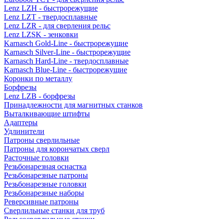
Lenz LZH - быстрорежущие
Lenz LZT - твердосплавные
Lenz LZR - для сверления рельс
Lenz LZSK - зенковки
Karnasch Gold-Line - быстрорежущие
Karnasch Silver-Line - быстрорежущие
Karnasch Hard-Line - твердосплавные
Karnasch Blue-Line - быстрорежущие
Коронки по металлу
Борфрезы
Lenz LZB - борфрезы
Принадлежности для магнитных станков
Выталкивающие штифты
Адаптеры
Удлинители
Патроны сверлильные
Патроны для корончатых сверл
Расточные головки
Резьбонарезная оснастка
Резьбонарезные патроны
Резьбонарезные головки
Резьбонарезные наборы
Реверсивные патроны
Сверлильные станки для труб