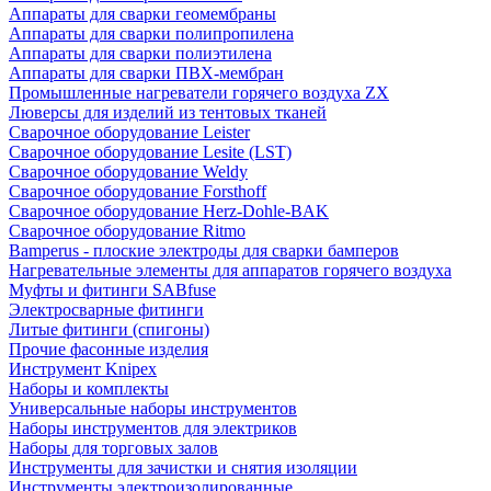
Аппараты для сварки геомембраны
Аппараты для сварки полипропилена
Аппараты для сварки полиэтилена
Аппараты для сварки ПВХ-мембран
Промышленные нагреватели горячего воздуха ZX
Люверсы для изделий из тентовых тканей
Сварочное оборудование Leister
Сварочное оборудование Lesite (LST)
Сварочное оборудование Weldy
Сварочное оборудование Forsthoff
Сварочное оборудование Herz-Dohle-BAK
Сварочное оборудование Ritmo
Bamperus - плоские электроды для сварки бамперов
Нагревательные элементы для аппаратов горячего воздуха
Муфты и фитинги SABfuse
Электросварные фитинги
Литые фитинги (спигоны)
Прочие фасонные изделия
Инструмент Knipex
Наборы и комплекты
Универсальные наборы инструментов
Наборы инструментов для электриков
Наборы для торговых залов
Инструменты для зачистки и снятия изоляции
Инструменты электроизолированные