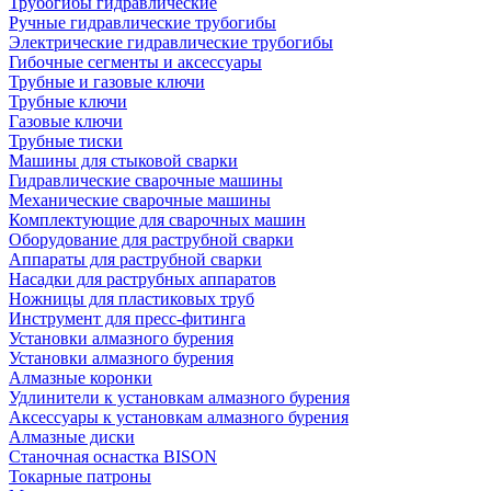
Трубогибы гидравлические
Ручные гидравлические трубогибы
Электрические гидравлические трубогибы
Гибочные сегменты и аксессуары
Трубные и газовые ключи
Трубные ключи
Газовые ключи
Трубные тиски
Машины для стыковой сварки
Гидравлические сварочные машины
Механические сварочные машины
Комплектующие для сварочных машин
Оборудование для раструбной сварки
Аппараты для раструбной сварки
Насадки для раструбных аппаратов
Ножницы для пластиковых труб
Инструмент для пресс-фитинга
Установки алмазного бурения
Установки алмазного бурения
Алмазные коронки
Удлинители к установкам алмазного бурения
Аксессуары к установкам алмазного бурения
Алмазные диски
Станочная оснастка BISON
Токарные патроны