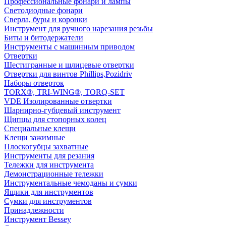
Профессиональные фонари и лампы
Светодиодные фонари
Сверла, буры и коронки
Инструмент для ручного нарезания резьбы
Биты и битодержатели
Инструменты с машинным приводом
Отвертки
Шестигранные и шлицевые отвертки
Отвертки для винтов Phillips,Pozidriv
Наборы отверток
TORX®, TRI-WING®, TORQ-SET
VDE Изолированные отвертки
Шарнирно-губцевый инструмент
Щипцы для стопорных колец
Специальные клещи
Клещи зажимные
Плоскогубцы захватные
Инструменты для резания
Тележки для инструмента
Демонстрационные тележки
Инструментальные чемоданы и сумки
Ящики для инструментов
Сумки для инструментов
Принадлежности
Инструмент Bessey