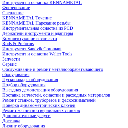
Инструмент и оснастка KENNAMETAL
Фрезерование
Сверление
KENNAMETAL Точение
KENNAMETAL Нарезание резьбы
Инструментальная оснастка из PCD
Держатели инструмента и адаптеры
Комплектующие и запчасти
Rods & Preforms
Инструмент Sandvik Coromant
Инструмент и оснастка Walter Tools
Запчасти
Сервис
Обслуживание и ремонт металлообрабатывающего
оборудования
Пусконаладка оборудования
Подбор оборудования
Выездная демонстрация оборудования
Поставка запчастей, оснастки и расходных материалов
Ремонт станков, труборезов и фаскоснимателей
Поверка динамометрических ключей
Ремонт магнитно-сверлильных станков
Дополнительные услуги
Доставка
Лизинг оборудования