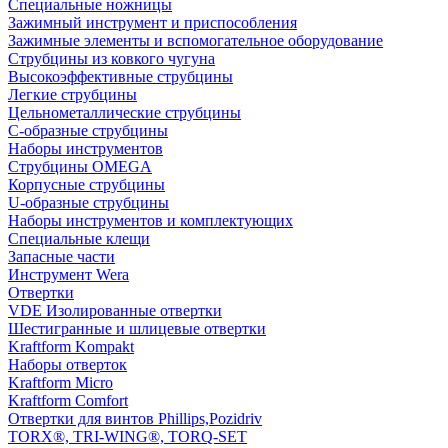
Специальные ножницы
Зажимный инструмент и приспособления
Зажимные элементы и вспомогательное оборудование
Струбцины из ковкого чугуна
Высокоэффективные струбцины
Легкие струбцины
Цельнометаллические струбцины
C-образные струбцины
Наборы инструментов
Струбцины OMEGA
Корпусные струбцины
U-образные струбцины
Наборы инструментов и комплектующих
Специальные клещи
Запасные части
Инструмент Wera
Отвертки
VDE Изолированные отвертки
Шестигранные и шлицевые отвертки
Kraftform Kompakt
Наборы отверток
Kraftform Micro
Kraftform Comfort
Отвертки для винтов Phillips,Pozidriv
TORX®, TRI-WING®, TORQ-SET