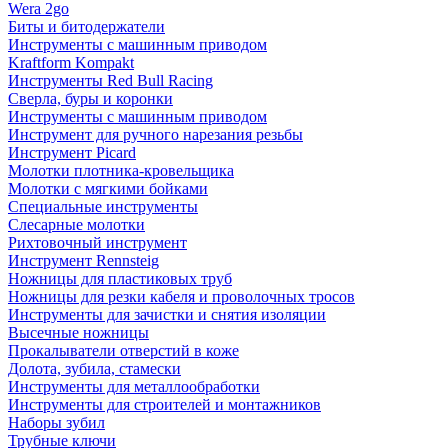
Wera 2go
Биты и битодержатели
Инструменты с машинным приводом
Kraftform Kompakt
Инструменты Red Bull Racing
Сверла, буры и коронки
Инструменты с машинным приводом
Инструмент для ручного нарезания резьбы
Инструмент Picard
Молотки плотника-кровельщика
Молотки с мягкими бойками
Специальные инструменты
Слесарные молотки
Рихтовочный инструмент
Инструмент Rennsteig
Ножницы для пластиковых труб
Ножницы для резки кабеля и проволочных тросов
Инструменты для зачистки и снятия изоляции
Высечные ножницы
Прокалыватели отверстий в коже
Долота, зубила, стамески
Инструменты для металлообработки
Инструменты для строителей и монтажников
Наборы зубил
Трубные ключи