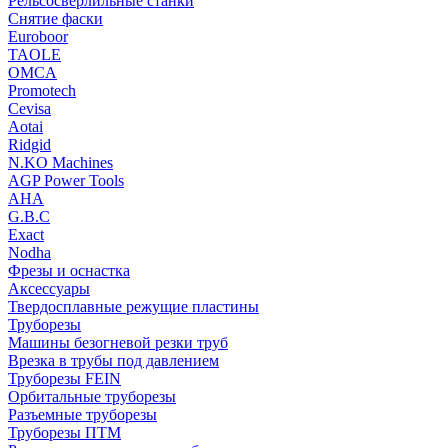
Рельсосверлильные станки
Снятие фаски
Euroboor
TAOLE
OMCA
Promotech
Cevisa
Aotai
Ridgid
N.KO Machines
AGP Power Tools
AHA
G.B.C
Exact
Nodha
Фрезы и оснастка
Аксессуары
Твердосплавные режущие пластины
Труборезы
Машины безогневой резки труб
Врезка в трубы под давлением
Труборезы FEIN
Орбитальные труборезы
Разъемные труборезы
Труборезы ПТМ