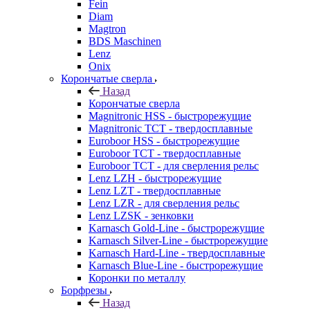
Fein
Diam
Magtron
BDS Maschinen
Lenz
Onix
Корончатые сверла
Назад
Корончатые сверла
Magnitronic HSS - быстрорежущие
Magnitronic TCT - твердосплавные
Euroboor HSS - быстрорежущие
Euroboor TCT - твердосплавные
Euroboor TCT - для сверления рельс
Lenz LZH - быстрорежущие
Lenz LZT - твердосплавные
Lenz LZR - для сверления рельс
Lenz LZSK - зенковки
Karnasch Gold-Line - быстрорежущие
Karnasch Silver-Line - быстрорежущие
Karnasch Hard-Line - твердосплавные
Karnasch Blue-Line - быстрорежущие
Коронки по металлу
Борфрезы
Назад