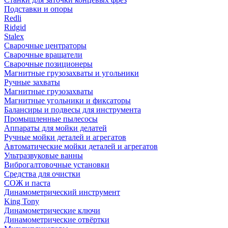
Подставки и опоры
Redli
Ridgid
Stalex
Сварочные центраторы
Сварочные вращатели
Сварочные позиционеры
Магнитные грузозахваты и угольники
Ручные захваты
Магнитные грузозахваты
Магнитные угольники и фиксаторы
Балансиры и подвесы для инструмента
Промышленные пылесосы
Аппараты для мойки делатей
Ручные мойки деталей и агрегатов
Автоматические мойки деталей и агрегатов
Ультразвуковые ванны
Виброгалтовочные установки
Средства для очистки
СОЖ и паста
Динамометрический инструмент
King Tony
Динамометрические ключи
Динамометрические отвёртки