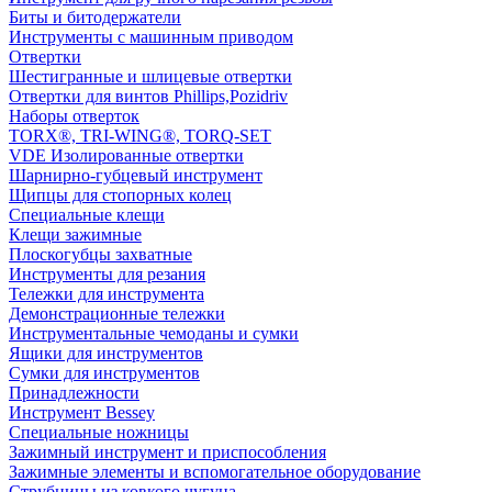
Биты и битодержатели
Инструменты с машинным приводом
Отвертки
Шестигранные и шлицевые отвертки
Отвертки для винтов Phillips,Pozidriv
Наборы отверток
TORX®, TRI-WING®, TORQ-SET
VDE Изолированные отвертки
Шарнирно-губцевый инструмент
Щипцы для стопорных колец
Специальные клещи
Клещи зажимные
Плоскогубцы захватные
Инструменты для резания
Тележки для инструмента
Демонстрационные тележки
Инструментальные чемоданы и сумки
Ящики для инструментов
Сумки для инструментов
Принадлежности
Инструмент Bessey
Специальные ножницы
Зажимный инструмент и приспособления
Зажимные элементы и вспомогательное оборудование
Струбцины из ковкого чугуна