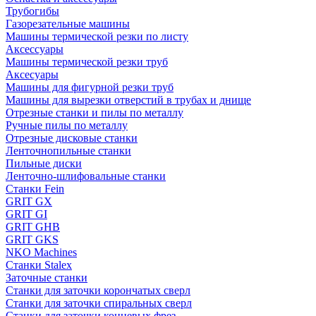
Трубогибы
Газорезательные машины
Машины термической резки по листу
Аксессуары
Машины термической резки труб
Аксесуары
Машины для фигурной резки труб
Машины для вырезки отверстий в трубах и днище
Отрезные станки и пилы по металлу
Ручные пилы по металлу
Отрезные дисковые станки
Ленточнопильные станки
Пильные диски
Ленточно-шлифовальные станки
Станки Fein
GRIT GX
GRIT GI
GRIT GHB
GRIT GKS
NKO Machines
Станки Stalex
Заточные станки
Станки для заточки корончатых сверл
Станки для заточки спиральных сверл
Станки для заточки концевых фрез