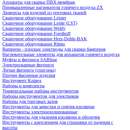
Аппараты для сварки ПВХ-мембран
Промышленные нагреватели горячего воздуха ZX
Люверсы для изделий из тентовых тканей
Сварочное оборудование Leister
Сварочное оборудование Lesite (LST)
Сварочное оборудование Weldy
Сварочное оборудование Forsthoff
Сварочное оборудование Herz-Dohle-BAK
Сварочное оборудование Ritmo
Bamperus - плоские электроды для сварки бамперов
Нагревательные элементы для аппаратов горячего воздуха
Муфты и фитинги SABfuse
Электросварные фитинги
Литые фитинги (спигоны)
Прочие фасонные изделия
Инструмент Knipex
Наборы и комплекты
Универсальные наборы инструментов
Наборы инструментов для электриков
Наборы для торговых залов
Инструменты для зачистки и снятия изоляции
Инструменты электроизолированные
Инструменты для удаления изоляции и оболочек
Инструменты с креплением для страховки от падения с
высоты