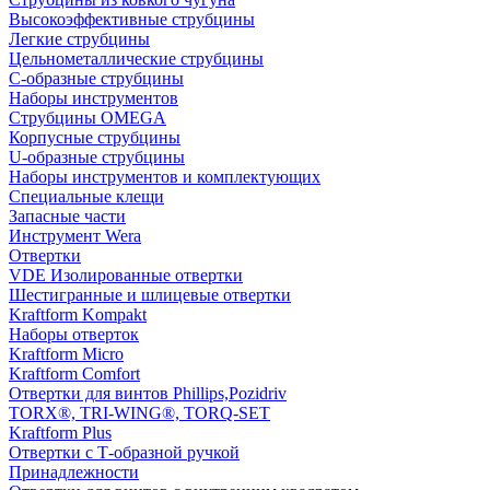
Высокоэффективные струбцины
Легкие струбцины
Цельнометаллические струбцины
C-образные струбцины
Наборы инструментов
Струбцины OMEGA
Корпусные струбцины
U-образные струбцины
Наборы инструментов и комплектующих
Специальные клещи
Запасные части
Инструмент Wera
Отвертки
VDE Изолированные отвертки
Шестигранные и шлицевые отвертки
Kraftform Kompakt
Наборы отверток
Kraftform Micro
Kraftform Comfort
Отвертки для винтов Phillips,Pozidriv
TORX®, TRI-WING®, TORQ-SET
Kraftform Plus
Отвертки с Т-образной ручкой
Принадлежности