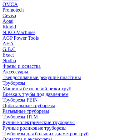
OMCA
Promotech
Cevisa
Aotai
Ridgid
N.KO Machines
AGP Power Tools
AHA
G.B.C
Exact
Nodha
Фрезы и оснастка
Аксессуары
Твердосплавные режущие пластины
Труборезы
Машины безогневой резки труб
Врезка в трубы под давлением
Труборезы FEIN
Орбитальные труборезы
Разъемные труборезы
Труборезы ПТМ
Ручные электрические труборезы
Ручные роликовые труборезы
Труборезы для больших диаметров труб
Оснастка и аксессуары