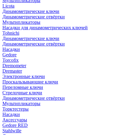
Мультипликаторы
Licota
Динамометрические ключи
Динамометрические отвёртки
Мультипликаторы
Насадки для динамометрических ключей
Tohnichi
Динамометрические ключи
Динамометрические отвёртки
Насадки
Gedore
Torcofix
Dremometer
Dremaster
Электронные ключи
Проскальзывающие ключи
Переломные ключи
Стрелочные ключи
Динамометрические отвёртки
Мультипликаторы
Торктестеры
Насадки
Аксессуары
Gedore RED
Stahlwille