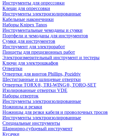
Инструменты для опрессовки
Клещи для опрессовки
Инструменты электроизолированные
Кабельные наконечники
Наборы Knipex Tanos
Инструментальные чемоданы и сумки
Портфели и чемоданы для инструментов
Сумки для инструментов
Инструмент для электроработ
Пинцеты для прецизионных работ
Электроизмерительный инструмент и тестеры
Ключи для электрошкафов
Отвертки
Отвертки для винтов Phillips, Pozidriv
Шестигранные и шлицевые отвертки
Отвертки TORX®, TRI-WING®, TORQ-SET
Изолированные отвертки VDE
Наборы отверток
Инструменты электроизолированные
Ножницы и резаки
Ножницы для резки кабеля и проволочных тросов
Инструменты электроизолированные
Специальные инструменты
Шарнирно-губцевый инструмент
Кусачки