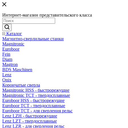
Интернет-магазин представительского класса
Каталог
Магнитно-сверлильные станки
Magnitronic
Euroboor
Fein
Diam
Magtron
BDS Maschinen
Lenz
Onix
Корончатые сверла
Magnitronic HSS - быстрорежущие
Magnitronic TCT - твердосплавные
Euroboor HSS - быстрорежущие
Euroboor TCT - твердосплавные
Euroboor TCT - для сверления рельс
Lenz LZH - быстрорежущие
Lenz LZT - твердосплавные
Lenz LZR - для сверления рельс