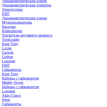
Динамометрические ключи
Динамометрические отвёртки
Торктестеры
ПНГ
Динамометрические ключи
Мультипликаторы
Насадки
Rothenberger
Усилители крутящего момента
TorqLeader
King Tony
Licota
Garwin
Gedore
Losomat
ПНГ
Гайковерты
King Tony
Наборы с гайковертом
Mighty Seven
Наборы с гайковертом
Losomat
Atlas Copco
Wren
Гайковерты