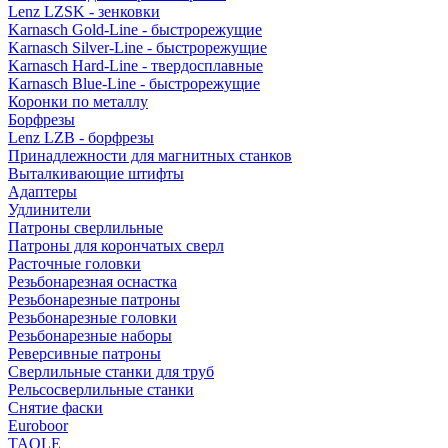
Lenz LZSK - зенковки
Karnasch Gold-Line - быстрорежущие
Karnasch Silver-Line - быстрорежущие
Karnasch Hard-Line - твердосплавные
Karnasch Blue-Line - быстрорежущие
Коронки по металлу
Борфрезы
Lenz LZB - борфрезы
Принадлежности для магнитных станков
Выталкивающие штифты
Адаптеры
Удлинители
Патроны сверлильные
Патроны для корончатых сверл
Расточные головки
Резьбонарезная оснастка
Резьбонарезные патроны
Резьбонарезные головки
Резьбонарезные наборы
Реверсивные патроны
Сверлильные станки для труб
Рельсосверлильные станки
Снятие фаски
Euroboor
TAOLE