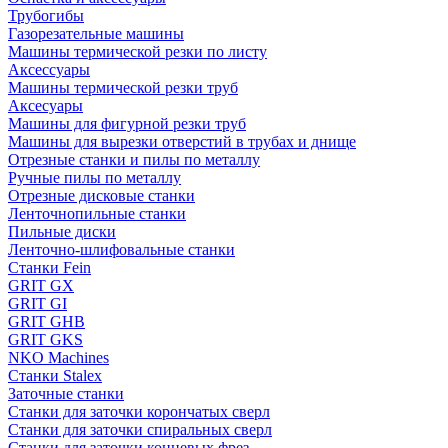
Трубогибы
Газорезательные машины
Машины термической резки по листу
Аксессуары
Машины термической резки труб
Аксесуары
Машины для фигурной резки труб
Машины для вырезки отверстий в трубах и днище
Отрезные станки и пилы по металлу
Ручные пилы по металлу
Отрезные дисковые станки
Ленточнопильные станки
Пильные диски
Ленточно-шлифовальные станки
Станки Fein
GRIT GX
GRIT GI
GRIT GHB
GRIT GKS
NKO Machines
Станки Stalex
Заточные станки
Станки для заточки корончатых сверл
Станки для заточки спиральных сверл
Станки для заточки концевых фрез