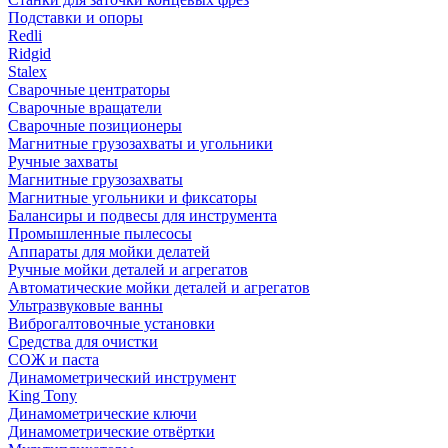
Подставки и опоры
Redli
Ridgid
Stalex
Сварочные центраторы
Сварочные вращатели
Сварочные позиционеры
Магнитные грузозахваты и угольники
Ручные захваты
Магнитные грузозахваты
Магнитные угольники и фиксаторы
Балансиры и подвесы для инструмента
Промышленные пылесосы
Аппараты для мойки делатей
Ручные мойки деталей и агрегатов
Автоматические мойки деталей и агрегатов
Ультразвуковые ванны
Виброгалтовочные установки
Средства для очистки
СОЖ и паста
Динамометрический инструмент
King Tony
Динамометрические ключи
Динамометрические отвёртки