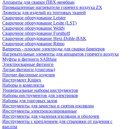
Аппараты для сварки ПВХ-мембран
Промышленные нагреватели горячего воздуха ZX
Люверсы для изделий из тентовых тканей
Сварочное оборудование Leister
Сварочное оборудование Lesite (LST)
Сварочное оборудование Weldy
Сварочное оборудование Forsthoff
Сварочное оборудование Herz-Dohle-BAK
Сварочное оборудование Ritmo
Bamperus - плоские электроды для сварки бамперов
Нагревательные элементы для аппаратов горячего воздуха
Муфты и фитинги SABfuse
Электросварные фитинги
Литые фитинги (спигоны)
Прочие фасонные изделия
Инструмент Knipex
Наборы и комплекты
Универсальные наборы инструментов
Наборы инструментов для электриков
Наборы для торговых залов
Инструменты для зачистки и снятия изоляции
Инструменты электроизолированные
Инструменты для удаления изоляции и оболочек
Инструменты с креплением для страховки от падения с
высоты