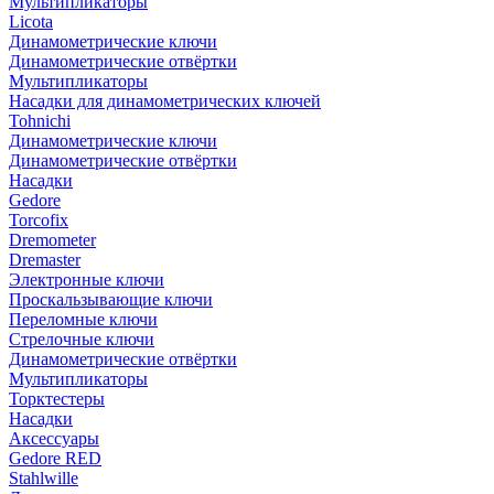
Мультипликаторы
Licota
Динамометрические ключи
Динамометрические отвёртки
Мультипликаторы
Насадки для динамометрических ключей
Tohnichi
Динамометрические ключи
Динамометрические отвёртки
Насадки
Gedore
Torcofix
Dremometer
Dremaster
Электронные ключи
Проскальзывающие ключи
Переломные ключи
Стрелочные ключи
Динамометрические отвёртки
Мультипликаторы
Торктестеры
Насадки
Аксессуары
Gedore RED
Stahlwille