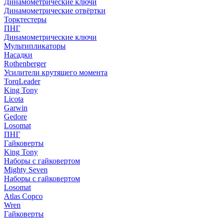
Динамометрические ключи
Динамометрические отвёртки
Торктестеры
ПНГ
Динамометрические ключи
Мультипликаторы
Насадки
Rothenberger
Усилители крутящего момента
TorqLeader
King Tony
Licota
Garwin
Gedore
Losomat
ПНГ
Гайковерты
King Tony
Наборы с гайковертом
Mighty Seven
Наборы с гайковертом
Losomat
Atlas Copco
Wren
Гайковерты