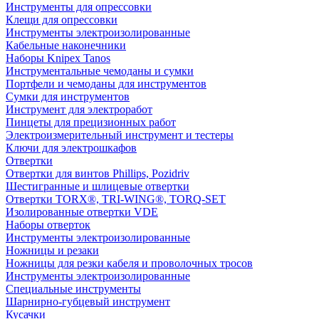
Инструменты для опрессовки
Клещи для опрессовки
Инструменты электроизолированные
Кабельные наконечники
Наборы Knipex Tanos
Инструментальные чемоданы и сумки
Портфели и чемоданы для инструментов
Сумки для инструментов
Инструмент для электроработ
Пинцеты для прецизионных работ
Электроизмерительный инструмент и тестеры
Ключи для электрошкафов
Отвертки
Отвертки для винтов Phillips, Pozidriv
Шестигранные и шлицевые отвертки
Отвертки TORX®, TRI-WING®, TORQ-SET
Изолированные отвертки VDE
Наборы отверток
Инструменты электроизолированные
Ножницы и резаки
Ножницы для резки кабеля и проволочных тросов
Инструменты электроизолированные
Специальные инструменты
Шарнирно-губцевый инструмент
Кусачки