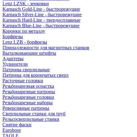
Lenz LZSK - зенковки
Karnasch Gold-Line - быстрорежущие
Karnasch Silver-Line - быстрорежущие
Karnasch Hard-Line - твердосплавные
Karnasch Blue-Line - быстрорежущие
Коронки по металлу
Борфрезы
Lenz LZB - борфрезы
Принадлежности для магнитных станков
Выталкивающие штифты
Адаптеры
Удлинители
Патроны сверлильные
Патроны для корончатых сверл
Расточные головки
Резьбонарезная оснастка
Резьбонарезные патроны
Резьбонарезные головки
Резьбонарезные наборы
Реверсивные патроны
Сверлильные станки для труб
Рельсосверлильные станки
Снятие фаски
Euroboor
TAOLE