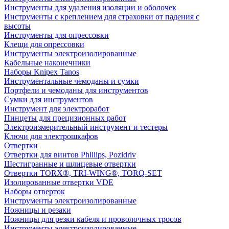
Инструменты для удаления изоляции и оболочек
Инструменты с креплением для страховки от падения с
высоты
Инструменты для опрессовки
Клещи для опрессовки
Инструменты электроизолированные
Кабельные наконечники
Наборы Knipex Tanos
Инструментальные чемоданы и сумки
Портфели и чемоданы для инструментов
Сумки для инструментов
Инструмент для электроработ
Пинцеты для прецизионных работ
Электроизмерительный инструмент и тестеры
Ключи для электрошкафов
Отвертки
Отвертки для винтов Phillips, Pozidriv
Шестигранные и шлицевые отвертки
Отвертки TORX®, TRI-WING®, TORQ-SET
Изолированные отвертки VDE
Наборы отверток
Инструменты электроизолированные
Ножницы и резаки
Ножницы для резки кабеля и проволочных тросов
Инструменты электроизолированные