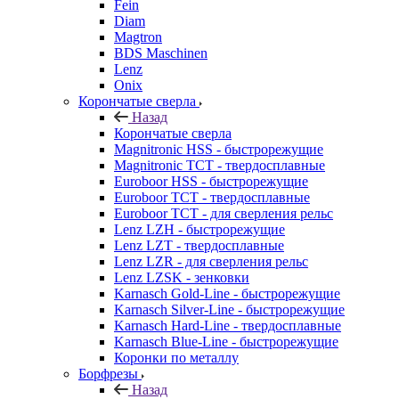
Fein
Diam
Magtron
BDS Maschinen
Lenz
Onix
Корончатые сверла
Назад
Корончатые сверла
Magnitronic HSS - быстрорежущие
Magnitronic TCT - твердосплавные
Euroboor HSS - быстрорежущие
Euroboor TCT - твердосплавные
Euroboor TCT - для сверления рельс
Lenz LZH - быстрорежущие
Lenz LZT - твердосплавные
Lenz LZR - для сверления рельс
Lenz LZSK - зенковки
Karnasch Gold-Line - быстрорежущие
Karnasch Silver-Line - быстрорежущие
Karnasch Hard-Line - твердосплавные
Karnasch Blue-Line - быстрорежущие
Коронки по металлу
Борфрезы
Назад