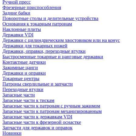
Ручной пресс
Фрезерные приспособления
Задние бабки
Поворотные столы и делительные устройства
Основания к токарным патронам
Наклонные плиты
Державки VDI
Державки с цилиндрическим хвостовиком или на конус
Державки для токарных ножей
Державки, оправки, переходные втулки
Быстросменные токарные и цанговые державки
Контактные датчики
Зажимные цанги
Державки и оправки
Токарные центры
Патроны сверлильные и запчасти
Переходные втулки
Запасные части
Запасные части к тискам
Запасные части к патронам с ручным зажимом
Запасные части к патронам механизированным
Запасные части к державкам VDI
Запасные части к фрезерной оснастке
Запчасти для державок и оправок
Новинки