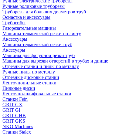
Ручные электрические труборезы
Ручные роликовые труборезы
Труборезы для больших диаметров труб
Оснастка и аксессуары
Трубогибы
Газорезательные машины
Машины термической резки по листу
Аксессуары
Машины термической резки труб
Аксесуары
Машины для фигурной резки труб
Машины для вырезки отверстий в трубах и днище
Отрезные станки и пилы по металлу
Ручные пилы по металлу
Отрезные дисковые станки
Ленточнопильные станки
Пильные диски
Ленточно-шлифовальные станки
Станки Fein
GRIT GX
GRIT GI
GRIT GHB
GRIT GKS
NKO Machines
Станки Stalex