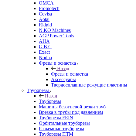
OMCA
Promotech
Cevisa
Aotai
Ridgid
N.KO Machines
AGP Power Tools
AHA
G.B.C
Exact
Nodha
Фрезы и оснастка
Назад
Фрезы и оснастка
Аксессуары
Твердосплавные режущие пластины
Труборезы
Назад
Труборезы
Машины безогневой резки труб
Врезка в трубы под давлением
Труборезы FEIN
Орбитальные труборезы
Разъемные труборезы
Труборезы ПТМ