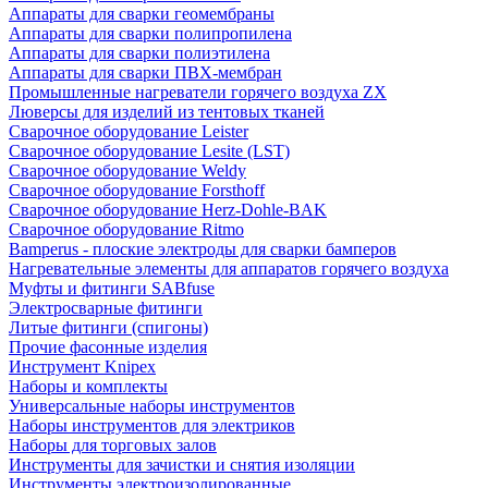
Аппараты для сварки геомембраны
Аппараты для сварки полипропилена
Аппараты для сварки полиэтилена
Аппараты для сварки ПВХ-мембран
Промышленные нагреватели горячего воздуха ZX
Люверсы для изделий из тентовых тканей
Сварочное оборудование Leister
Сварочное оборудование Lesite (LST)
Сварочное оборудование Weldy
Сварочное оборудование Forsthoff
Сварочное оборудование Herz-Dohle-BAK
Сварочное оборудование Ritmo
Bamperus - плоские электроды для сварки бамперов
Нагревательные элементы для аппаратов горячего воздуха
Муфты и фитинги SABfuse
Электросварные фитинги
Литые фитинги (спигоны)
Прочие фасонные изделия
Инструмент Knipex
Наборы и комплекты
Универсальные наборы инструментов
Наборы инструментов для электриков
Наборы для торговых залов
Инструменты для зачистки и снятия изоляции
Инструменты электроизолированные