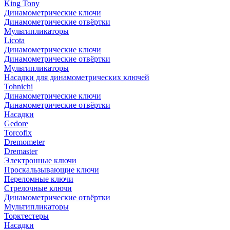
King Tony
Динамометрические ключи
Динамометрические отвёртки
Мультипликаторы
Licota
Динамометрические ключи
Динамометрические отвёртки
Мультипликаторы
Насадки для динамометрических ключей
Tohnichi
Динамометрические ключи
Динамометрические отвёртки
Насадки
Gedore
Torcofix
Dremometer
Dremaster
Электронные ключи
Проскальзывающие ключи
Переломные ключи
Стрелочные ключи
Динамометрические отвёртки
Мультипликаторы
Торктестеры
Насадки