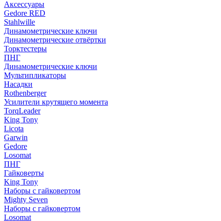
Аксессуары
Gedore RED
Stahlwille
Динамометрические ключи
Динамометрические отвёртки
Торктестеры
ПНГ
Динамометрические ключи
Мультипликаторы
Насадки
Rothenberger
Усилители крутящего момента
TorqLeader
King Tony
Licota
Garwin
Gedore
Losomat
ПНГ
Гайковерты
King Tony
Наборы с гайковертом
Mighty Seven
Наборы с гайковертом
Losomat