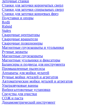
Заточные станки
Станки для заточки корончатых сверл
Станки для заточки спиральных сверл
Станки для заточки концевых фрез
Подставки и опоры
Redli
Ridgid
Stalex
Сварочные центраторы
Сварочные вращатели
Сварочные позиционеры
Магнитные грузозахваты и угольники
Ручные захваты
Магнитные грузозахваты
Магнитные угольники и фиксаторы
Балансиры и подвесы для инструмента
Промышленные пылесосы
Аппараты для мойки делатей
Ручные мойки деталей и агрегатов
Автоматические мойки деталей и агрегатов
Ультразвуковые ванны
Виброгалтовочные установки
Средства для очистки
СОЖ и паста
Динамометрический инструмент