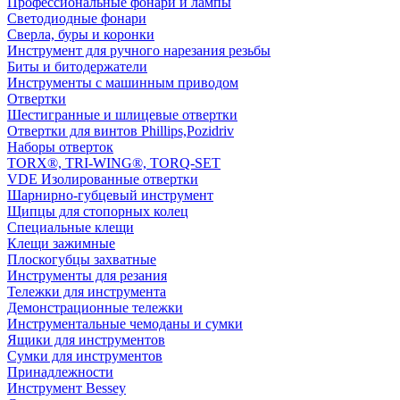
Профессиональные фонари и лампы
Светодиодные фонари
Сверла, буры и коронки
Инструмент для ручного нарезания резьбы
Биты и битодержатели
Инструменты с машинным приводом
Отвертки
Шестигранные и шлицевые отвертки
Отвертки для винтов Phillips,Pozidriv
Наборы отверток
TORX®, TRI-WING®, TORQ-SET
VDE Изолированные отвертки
Шарнирно-губцевый инструмент
Щипцы для стопорных колец
Специальные клещи
Клещи зажимные
Плоскогубцы захватные
Инструменты для резания
Тележки для инструмента
Демонстрационные тележки
Инструментальные чемоданы и сумки
Ящики для инструментов
Сумки для инструментов
Принадлежности
Инструмент Bessey