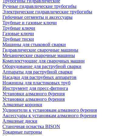
Трубогибы гидравлические
Ручные гидравлические трубогибы
Электрические гидравлические трубогибы
Гибочные сегменты и аксессуары
Трубные и газовые ключи
Трубные ключи
Газовые ключи
Трубные тиски
Машины для стыковой сварки
Гидравлические сварочные машины
Механические сварочные машины
Комплектующие для сварочных машин
Оборудование для раструбной сварки
Аппараты для раструбной сварки
Насадки для раструбных аппаратов
Ножницы для пластиковых труб
Инструмент для пресс-фитинга
Установки алмазного бурения
Установки алмазного бурения
Алмазные коронки
Удлинители к установкам алмазного бурения
Аксессуары к установкам алмазного бурения
Алмазные диски
Станочная оснастка BISON
Токарные патроны