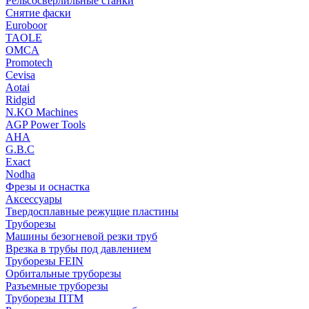
Рельсосверлильные станки
Снятие фаски
Euroboor
TAOLE
OMCA
Promotech
Cevisa
Aotai
Ridgid
N.KO Machines
AGP Power Tools
AHA
G.B.C
Exact
Nodha
Фрезы и оснастка
Аксессуары
Твердосплавные режущие пластины
Труборезы
Машины безогневой резки труб
Врезка в трубы под давлением
Труборезы FEIN
Орбитальные труборезы
Разъемные труборезы
Труборезы ПТМ