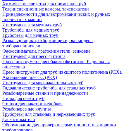
Химические средства для промывки труб
Телеинспекционные камеры, течеискатели
Принадлежности для электромеханических и ручных
прочистных машин
Инструмент для медных труб
Трубогибы для медных труб
Труборезы для медных труб
Развальцовщики, отбортовщики, экспандеры,
труборасширители
Фаскосниматели, гратосниматели, зенковка
Инструмент для пресс-фитинга
Пресс инструмент для обжима фитингов. Радиальная
опрессовка
Пресс инструмент для труб из сшитого полиэтилена (PEX).
Аксиальные прессы. (PEX)
Инструмент для монтажа стальных труб
Гидравлические трубогибы для стальных труб
Резьбонарезные станки и принадлежности
Пилы для резки труб
Станки для накатки желобков
Резьбонарезные клуппы
Труборезы для стальных и нержавеющих труб,
фаскосниматели
Оборудование для проверки герметичности и заморозки
трубопроводов