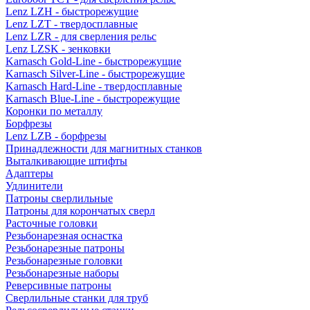
Lenz LZH - быстрорежущие
Lenz LZT - твердосплавные
Lenz LZR - для сверления рельс
Lenz LZSK - зенковки
Karnasch Gold-Line - быстрорежущие
Karnasch Silver-Line - быстрорежущие
Karnasch Hard-Line - твердосплавные
Karnasch Blue-Line - быстрорежущие
Коронки по металлу
Борфрезы
Lenz LZB - борфрезы
Принадлежности для магнитных станков
Выталкивающие штифты
Адаптеры
Удлинители
Патроны сверлильные
Патроны для корончатых сверл
Расточные головки
Резьбонарезная оснастка
Резьбонарезные патроны
Резьбонарезные головки
Резьбонарезные наборы
Реверсивные патроны
Сверлильные станки для труб