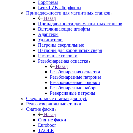
Борфрезы
Lenz LZB - борфрезы
Принадлежности для магнитных станков
Назад
Принадлежности для магнитных станков
Выталкивающие штифты
Адаптеры
Удлинители
Патроны сверлильные
Патроны для корончатых сверл
Расточные головки
Резьбонарезная оснастка
Назад
Резьбонарезная оснастка
Резьбонарезные патроны
Резьбонарезные головки
Резьбонарезные наборы
Реверсивные патроны
Сверлильные станки для труб
Рельсосверлильные станки
Снятие фаски
Назад
Снятие фаски
Euroboor
TAOLE