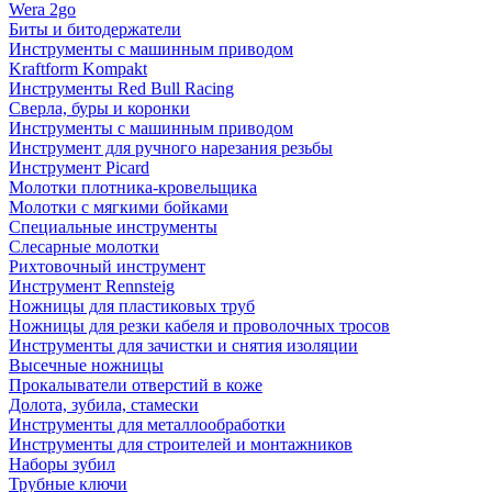
Wera 2go
Биты и битодержатели
Инструменты с машинным приводом
Kraftform Kompakt
Инструменты Red Bull Racing
Сверла, буры и коронки
Инструменты с машинным приводом
Инструмент для ручного нарезания резьбы
Инструмент Picard
Молотки плотника-кровельщика
Молотки с мягкими бойками
Специальные инструменты
Слесарные молотки
Рихтовочный инструмент
Инструмент Rennsteig
Ножницы для пластиковых труб
Ножницы для резки кабеля и проволочных тросов
Инструменты для зачистки и снятия изоляции
Высечные ножницы
Прокалыватели отверстий в коже
Долота, зубила, стамески
Инструменты для металлообработки
Инструменты для строителей и монтажников
Наборы зубил
Трубные ключи