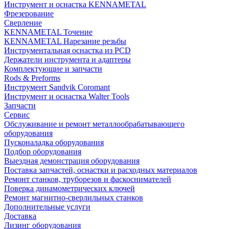
Инструмент и оснастка KENNAMETAL
Фрезерование
Сверление
KENNAMETAL Точение
KENNAMETAL Нарезание резьбы
Инструментальная оснастка из PCD
Держатели инструмента и адаптеры
Комплектующие и запчасти
Rods & Preforms
Инструмент Sandvik Coromant
Инструмент и оснастка Walter Tools
Запчасти
Сервис
Обслуживание и ремонт металлообрабатывающего
оборудования
Пусконаладка оборудования
Подбор оборудования
Выездная демонстрация оборудования
Поставка запчастей, оснастки и расходных материалов
Ремонт станков, труборезов и фаскоснимателей
Поверка динамометрических ключей
Ремонт магнитно-сверлильных станков
Дополнительные услуги
Доставка
Лизинг оборудования