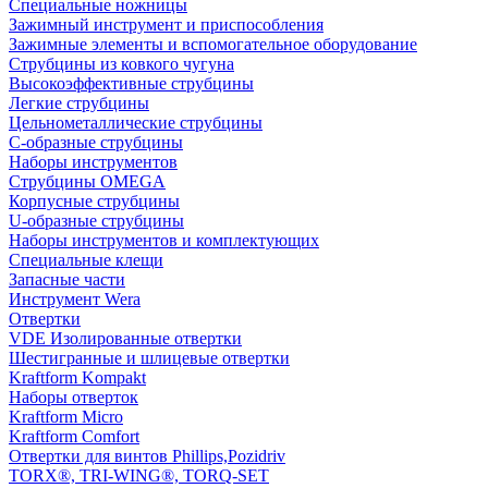
Специальные ножницы
Зажимный инструмент и приспособления
Зажимные элементы и вспомогательное оборудование
Струбцины из ковкого чугуна
Высокоэффективные струбцины
Легкие струбцины
Цельнометаллические струбцины
C-образные струбцины
Наборы инструментов
Струбцины OMEGA
Корпусные струбцины
U-образные струбцины
Наборы инструментов и комплектующих
Специальные клещи
Запасные части
Инструмент Wera
Отвертки
VDE Изолированные отвертки
Шестигранные и шлицевые отвертки
Kraftform Kompakt
Наборы отверток
Kraftform Micro
Kraftform Comfort
Отвертки для винтов Phillips,Pozidriv
TORX®, TRI-WING®, TORQ-SET