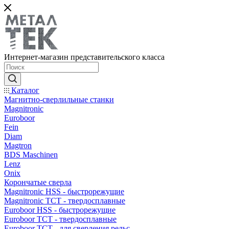
Интернет-магазин представительского класса
Каталог
Магнитно-сверлильные станки
Magnitronic
Euroboor
Fein
Diam
Magtron
BDS Maschinen
Lenz
Onix
Корончатые сверла
Magnitronic HSS - быстрорежущие
Magnitronic TCT - твердосплавные
Euroboor HSS - быстрорежущие
Euroboor TCT - твердосплавные
Euroboor TCT - для сверления рельс