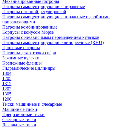
Механизированные патроны
Патроны самоцентрирующие спиральные
Патроны с точной регулировкой
Патроны самоцентрирующие спиральные с двойными
направляющими
Патроны комбинированные
Корпусы с конусом Морзе
Патроны с независимым перемещением кулачков
Патроны самоцентрирующие клинореечные (RHU)
Цанговые патроны
Патроны для заточки свёрл
Зажимные кулачки
Крепежные фланцы
Гидравлические цилиндры
1304
1205
1315
1202
1305
1208
Тиски машинные и слесарные
Машинные тиски
Прецизионные тиски
Слесарные тиски
Лекальные тиски