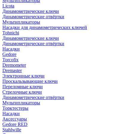
Мультипликаторы
Licota
Динамометрические ключи
Динамометрические отвёртки
Мультипликаторы
Насадки для динамометрических ключей
Tohnichi
Динамометрические ключи
Динамометрические отвёртки
Насадки
Gedore
Torcofix
Dremometer
Dremaster
Электронные ключи
Проскальзывающие ключи
Переломные ключи
Стрелочные ключи
Динамометрические отвёртки
Мультипликаторы
Торктестеры
Насадки
Аксессуары
Gedore RED
Stahlwille