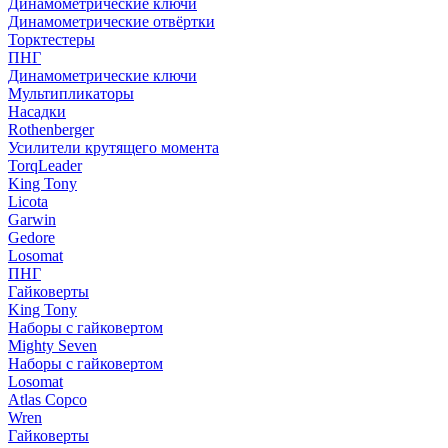
Динамометрические ключи
Динамометрические отвёртки
Торктестеры
ПНГ
Динамометрические ключи
Мультипликаторы
Насадки
Rothenberger
Усилители крутящего момента
TorqLeader
King Tony
Licota
Garwin
Gedore
Losomat
ПНГ
Гайковерты
King Tony
Наборы с гайковертом
Mighty Seven
Наборы с гайковертом
Losomat
Atlas Copco
Wren
Гайковерты