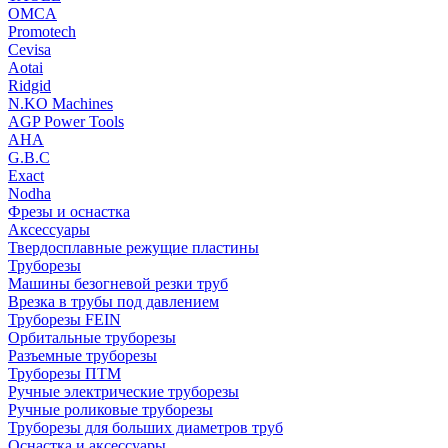
OMCA
Promotech
Cevisa
Aotai
Ridgid
N.KO Machines
AGP Power Tools
AHA
G.B.C
Exact
Nodha
Фрезы и оснастка
Аксессуары
Твердосплавные режущие пластины
Труборезы
Машины безогневой резки труб
Врезка в трубы под давлением
Труборезы FEIN
Орбитальные труборезы
Разъемные труборезы
Труборезы ПТМ
Ручные электрические труборезы
Ручные роликовые труборезы
Труборезы для больших диаметров труб
Оснастка и аксессуары