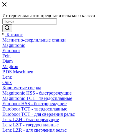
Интернет-магазин представительского класса
Каталог
Магнитно-сверлильные станки
Magnitronic
Euroboor
Fein
Diam
Magtron
BDS Maschinen
Lenz
Onix
Корончатые сверла
Magnitronic HSS - быстрорежущие
Magnitronic TCT - твердосплавные
Euroboor HSS - быстрорежущие
Euroboor TCT - твердосплавные
Euroboor TCT - для сверления рельс
Lenz LZH - быстрорежущие
Lenz LZT - твердосплавные
Lenz LZR - для сверления рельс