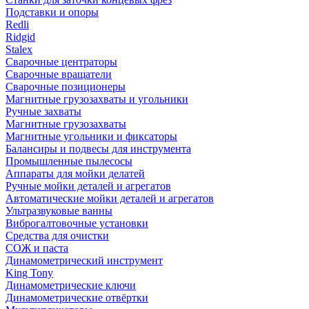
Подставки и опоры
Redli
Ridgid
Stalex
Сварочные центраторы
Сварочные вращатели
Сварочные позиционеры
Магнитные грузозахваты и угольники
Ручные захваты
Магнитные грузозахваты
Магнитные угольники и фиксаторы
Балансиры и подвесы для инструмента
Промышленные пылесосы
Аппараты для мойки делатей
Ручные мойки деталей и агрегатов
Автоматические мойки деталей и агрегатов
Ультразвуковые ванны
Виброгалтовочные установки
Средства для очистки
СОЖ и паста
Динамометрический инструмент
King Tony
Динамометрические ключи
Динамометрические отвёртки