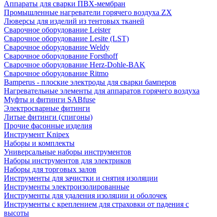
Аппараты для сварки ПВХ-мембран
Промышленные нагреватели горячего воздуха ZX
Люверсы для изделий из тентовых тканей
Сварочное оборудование Leister
Сварочное оборудование Lesite (LST)
Сварочное оборудование Weldy
Сварочное оборудование Forsthoff
Сварочное оборудование Herz-Dohle-BAK
Сварочное оборудование Ritmo
Bamperus - плоские электроды для сварки бамперов
Нагревательные элементы для аппаратов горячего воздуха
Муфты и фитинги SABfuse
Электросварные фитинги
Литые фитинги (спигоны)
Прочие фасонные изделия
Инструмент Knipex
Наборы и комплекты
Универсальные наборы инструментов
Наборы инструментов для электриков
Наборы для торговых залов
Инструменты для зачистки и снятия изоляции
Инструменты электроизолированные
Инструменты для удаления изоляции и оболочек
Инструменты с креплением для страховки от падения с
высоты