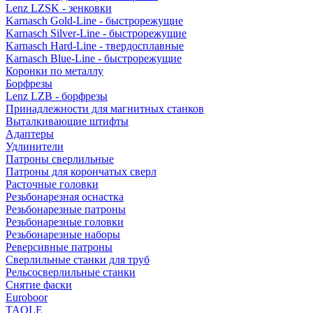
Lenz LZSK - зенковки
Karnasch Gold-Line - быстрорежущие
Karnasch Silver-Line - быстрорежущие
Karnasch Hard-Line - твердосплавные
Karnasch Blue-Line - быстрорежущие
Коронки по металлу
Борфрезы
Lenz LZB - борфрезы
Принадлежности для магнитных станков
Выталкивающие штифты
Адаптеры
Удлинители
Патроны сверлильные
Патроны для корончатых сверл
Расточные головки
Резьбонарезная оснастка
Резьбонарезные патроны
Резьбонарезные головки
Резьбонарезные наборы
Реверсивные патроны
Сверлильные станки для труб
Рельсосверлильные станки
Снятие фаски
Euroboor
TAOLE