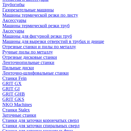
Трубогибы
Газорезательные машины
Машины термической резки по листу
Аксессуары
Машины термической резки труб
Аксесуары
Машины для фигурной резки труб
Машины для вырезки отверстий в трубах и днище
Отрезные станки и пилы по металлу
Ручные пилы по металлу
Отрезные дисковые станки
Ленточнопильные станки
Пильные диски
Ленточно-шлифовальные станки
Станки Fein
GRIT GX
GRIT GI
GRIT GHB
GRIT GKS
NKO Machines
Станки Stalex
Заточные станки
Станки для заточки корончатых сверл
Станки для заточки спиральных сверл
Станки для заточки концевых фрез