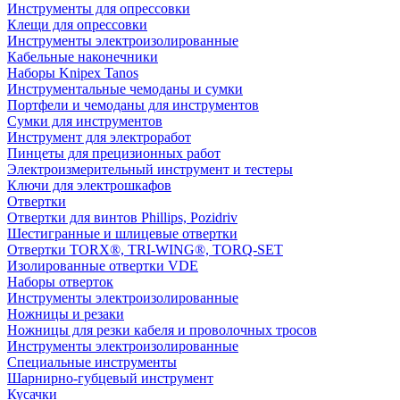
Инструменты для опрессовки
Клещи для опрессовки
Инструменты электроизолированные
Кабельные наконечники
Наборы Knipex Tanos
Инструментальные чемоданы и сумки
Портфели и чемоданы для инструментов
Сумки для инструментов
Инструмент для электроработ
Пинцеты для прецизионных работ
Электроизмерительный инструмент и тестеры
Ключи для электрошкафов
Отвертки
Отвертки для винтов Phillips, Pozidriv
Шестигранные и шлицевые отвертки
Отвертки TORX®, TRI-WING®, TORQ-SET
Изолированные отвертки VDE
Наборы отверток
Инструменты электроизолированные
Ножницы и резаки
Ножницы для резки кабеля и проволочных тросов
Инструменты электроизолированные
Специальные инструменты
Шарнирно-губцевый инструмент
Кусачки