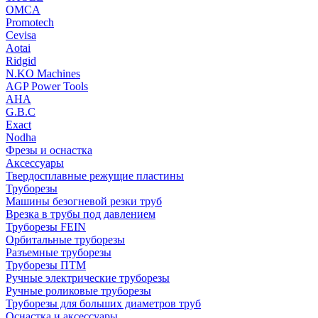
OMCA
Promotech
Cevisa
Aotai
Ridgid
N.KO Machines
AGP Power Tools
AHA
G.B.C
Exact
Nodha
Фрезы и оснастка
Аксессуары
Твердосплавные режущие пластины
Труборезы
Машины безогневой резки труб
Врезка в трубы под давлением
Труборезы FEIN
Орбитальные труборезы
Разъемные труборезы
Труборезы ПТМ
Ручные электрические труборезы
Ручные роликовые труборезы
Труборезы для больших диаметров труб
Оснастка и аксессуары