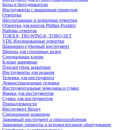
Биты и битодержатели
Инструменты с машинным приводом
Отвертки
Шестигранные и шлицевые отвертки
Отвертки для винтов Phillips,Pozidriv
Наборы отверток
TORX®, TRI-WING®, TORQ-SET
VDE Изолированные отвертки
Шарнирно-губцевый инструмент
Щипцы для стопорных колец
Специальные клещи
Клещи зажимные
Плоскогубцы захватные
Инструменты для резания
Тележки для инструмента
Демонстрационные тележки
Инструментальные чемоданы и сумки
Ящики для инструментов
Сумки для инструментов
Принадлежности
Инструмент Bessey
Специальные ножницы
Зажимный инструмент и приспособления
Зажимные элементы и вспомогательное оборудование
Струбцины из ковкого чугуна