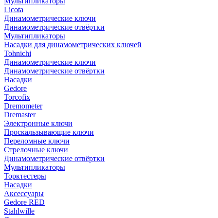
Мультипликаторы
Licota
Динамометрические ключи
Динамометрические отвёртки
Мультипликаторы
Насадки для динамометрических ключей
Tohnichi
Динамометрические ключи
Динамометрические отвёртки
Насадки
Gedore
Torcofix
Dremometer
Dremaster
Электронные ключи
Проскальзывающие ключи
Переломные ключи
Стрелочные ключи
Динамометрические отвёртки
Мультипликаторы
Торктестеры
Насадки
Аксессуары
Gedore RED
Stahlwille