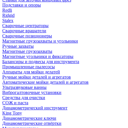
Подставки и опоры
Redli
Ridgid
Stalex
Сварочные центраторы
Сварочные вращатели
Сварочные позиционеры
Магнитные грузозахваты и угольники
Ручные захваты
Магнитные грузозахваты
Магнитные угольники и фиксаторы
Балансиры и подвесы для инструмента
Промышленные пылесосы
Аппараты для мойки делатей
Ручные мойки деталей и агрегатов
Автоматические мойки деталей и агрегатов
Ультразвуковые ванны
Виброгалтовочные установки
Средства для очистки
СОЖ и паста
Динамометрический инструмент
King Tony
Динамометрические ключи
Динамометрические отвёртки