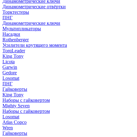
Динамометрические ключи
Динамометрические отвёртки
Торктестеры
ПНГ
Динамометрические ключи
Мультипликаторы
Насадки
Rothenberger
Усилители крутящего момента
TorqLeader
King Tony
Licota
Garwin
Gedore
Losomat
ПНГ
Гайковерты
King Tony
Наборы с гайковертом
Mighty Seven
Наборы с гайковертом
Losomat
Atlas Copco
Wren
Гайковерты