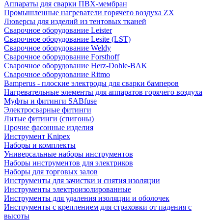
Аппараты для сварки ПВХ-мембран
Промышленные нагреватели горячего воздуха ZX
Люверсы для изделий из тентовых тканей
Сварочное оборудование Leister
Сварочное оборудование Lesite (LST)
Сварочное оборудование Weldy
Сварочное оборудование Forsthoff
Сварочное оборудование Herz-Dohle-BAK
Сварочное оборудование Ritmo
Bamperus - плоские электроды для сварки бамперов
Нагревательные элементы для аппаратов горячего воздуха
Муфты и фитинги SABfuse
Электросварные фитинги
Литые фитинги (спигоны)
Прочие фасонные изделия
Инструмент Knipex
Наборы и комплекты
Универсальные наборы инструментов
Наборы инструментов для электриков
Наборы для торговых залов
Инструменты для зачистки и снятия изоляции
Инструменты электроизолированные
Инструменты для удаления изоляции и оболочек
Инструменты с креплением для страховки от падения с
высоты