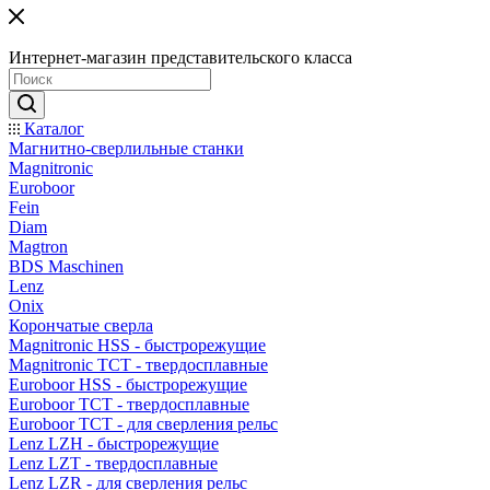
Интернет-магазин представительского класса
Каталог
Магнитно-сверлильные станки
Magnitronic
Euroboor
Fein
Diam
Magtron
BDS Maschinen
Lenz
Onix
Корончатые сверла
Magnitronic HSS - быстрорежущие
Magnitronic TCT - твердосплавные
Euroboor HSS - быстрорежущие
Euroboor TCT - твердосплавные
Euroboor TCT - для сверления рельс
Lenz LZH - быстрорежущие
Lenz LZT - твердосплавные
Lenz LZR - для сверления рельс