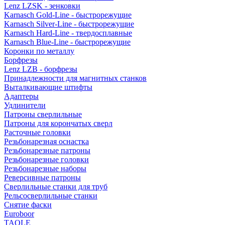
Lenz LZSK - зенковки
Karnasch Gold-Line - быстрорежущие
Karnasch Silver-Line - быстрорежущие
Karnasch Hard-Line - твердосплавные
Karnasch Blue-Line - быстрорежущие
Коронки по металлу
Борфрезы
Lenz LZB - борфрезы
Принадлежности для магнитных станков
Выталкивающие штифты
Адаптеры
Удлинители
Патроны сверлильные
Патроны для корончатых сверл
Расточные головки
Резьбонарезная оснастка
Резьбонарезные патроны
Резьбонарезные головки
Резьбонарезные наборы
Реверсивные патроны
Сверлильные станки для труб
Рельсосверлильные станки
Снятие фаски
Euroboor
TAOLE