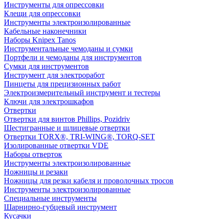
Инструменты для опрессовки
Клещи для опрессовки
Инструменты электроизолированные
Кабельные наконечники
Наборы Knipex Tanos
Инструментальные чемоданы и сумки
Портфели и чемоданы для инструментов
Сумки для инструментов
Инструмент для электроработ
Пинцеты для прецизионных работ
Электроизмерительный инструмент и тестеры
Ключи для электрошкафов
Отвертки
Отвертки для винтов Phillips, Pozidriv
Шестигранные и шлицевые отвертки
Отвертки TORX®, TRI-WING®, TORQ-SET
Изолированные отвертки VDE
Наборы отверток
Инструменты электроизолированные
Ножницы и резаки
Ножницы для резки кабеля и проволочных тросов
Инструменты электроизолированные
Специальные инструменты
Шарнирно-губцевый инструмент
Кусачки