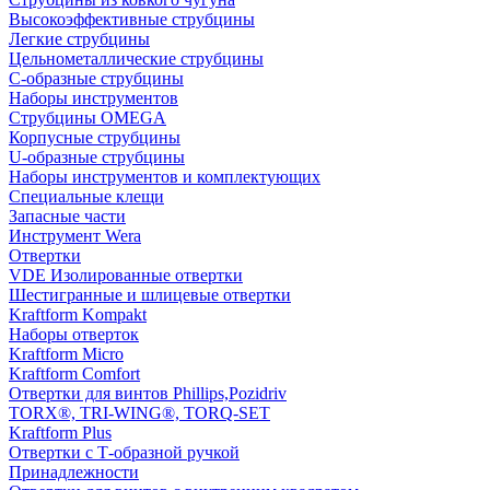
Высокоэффективные струбцины
Легкие струбцины
Цельнометаллические струбцины
C-образные струбцины
Наборы инструментов
Струбцины OMEGA
Корпусные струбцины
U-образные струбцины
Наборы инструментов и комплектующих
Специальные клещи
Запасные части
Инструмент Wera
Отвертки
VDE Изолированные отвертки
Шестигранные и шлицевые отвертки
Kraftform Kompakt
Наборы отверток
Kraftform Micro
Kraftform Comfort
Отвертки для винтов Phillips,Pozidriv
TORX®, TRI-WING®, TORQ-SET
Kraftform Plus
Отвертки с Т-образной ручкой
Принадлежности