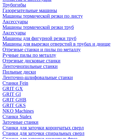
Трубогибы
Газорезательные машины
Машины термической резки по листу
Аксессуары
Машины термической резки труб
Аксесуары
Машины для фигурной резки труб
Машины для вырезки отверстий в трубах и днище
Отрезные станки и пилы по металлу
Ручные пилы по металлу
Отрезные дисковые станки
Ленточнопильные станки
Пильные диски
Ленточно-шлифовальные станки
Станки Fein
GRIT GX
GRIT GI
GRIT GHB
GRIT GKS
NKO Machines
Станки Stalex
Заточные станки
Станки для заточки корончатых сверл
Станки для заточки спиральных сверл
Станки для заточки концевых фрез