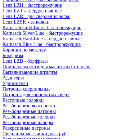
Lenz LZH - быстрорежущие
Lenz LZT - твердосплавные
Lenz LZR - для сверления рельс
Lenz LZSK - зенковки
Karnasch Gold-Line - быстрорежущие
Karnasch Silver-Line - быстрорежущие
Karnasch Hard-Line - твердосплавные
Karnasch Blue-Line - быстрорежущие
Коронки по металлу
Борфрезы
Lenz LZB - борфрезы
Принадлежности для магнитных станков
Выталкивающие штифты
Адаптеры
Удлинители
Патроны сверлильные
Патроны для корончатых сверл
Расточные головки
Резьбонарезная оснастка
Резьбонарезные патроны
Резьбонарезные головки
Резьбонарезные наборы
Реверсивные патроны
Сверлильные станки для труб