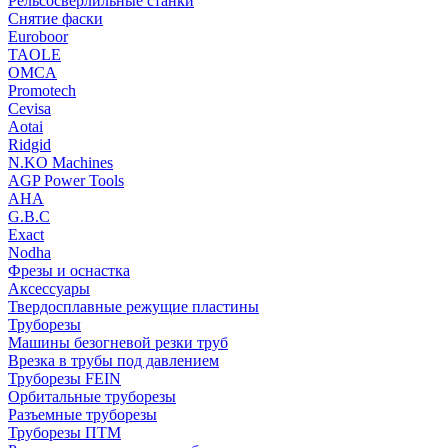
Рельсосверлильные станки
Снятие фаски
Euroboor
TAOLE
OMCA
Promotech
Cevisa
Aotai
Ridgid
N.KO Machines
AGP Power Tools
AHA
G.B.C
Exact
Nodha
Фрезы и оснастка
Аксессуары
Твердосплавные режущие пластины
Труборезы
Машины безогневой резки труб
Врезка в трубы под давлением
Труборезы FEIN
Орбитальные труборезы
Разъемные труборезы
Труборезы ПТМ