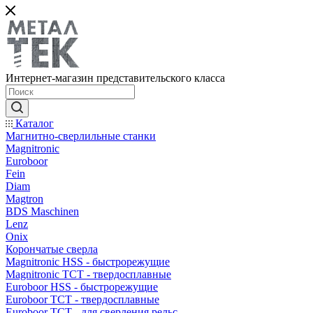
Интернет-магазин представительского класса
Каталог
Магнитно-сверлильные станки
Magnitronic
Euroboor
Fein
Diam
Magtron
BDS Maschinen
Lenz
Onix
Корончатые сверла
Magnitronic HSS - быстрорежущие
Magnitronic TCT - твердосплавные
Euroboor HSS - быстрорежущие
Euroboor TCT - твердосплавные
Euroboor TCT - для сверления рельс