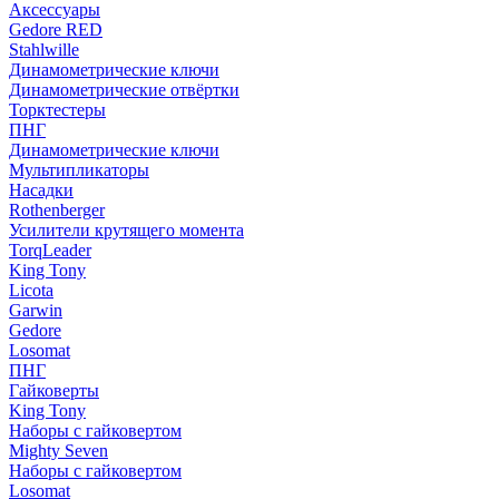
Аксессуары
Gedore RED
Stahlwille
Динамометрические ключи
Динамометрические отвёртки
Торктестеры
ПНГ
Динамометрические ключи
Мультипликаторы
Насадки
Rothenberger
Усилители крутящего момента
TorqLeader
King Tony
Licota
Garwin
Gedore
Losomat
ПНГ
Гайковерты
King Tony
Наборы с гайковертом
Mighty Seven
Наборы с гайковертом
Losomat