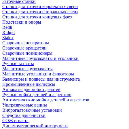
Заточные станки
Станки для заточки корончатых сверл
Станки для заточки спиральных сверл
Станки для заточки концевых фрез
Подставки и опоры
Redli
Ridgid
Stalex
Сварочные центраторы
Сварочные вращатели
Сварочные позиционеры
Магнитные грузозахваты и угольники
Ручные захваты
Магнитные грузозахваты
Магнитные угольники и фиксаторы
Балансиры и подвесы для инструмента
Промышленные пылесосы
Аппараты для мойки делатей
Ручные мойки деталей и агрегатов
Автоматические мойки деталей и агрегатов
Ультразвуковые ванны
Виброгалтовочные установки
Средства для очистки
СОЖ и паста
Динамометрический инструмент