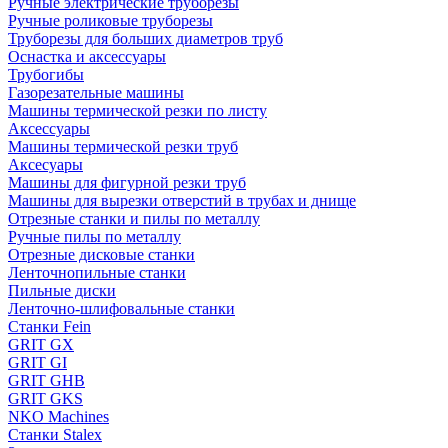
Ручные электрические труборезы
Ручные роликовые труборезы
Труборезы для больших диаметров труб
Оснастка и аксессуары
Трубогибы
Газорезательные машины
Машины термической резки по листу
Аксессуары
Машины термической резки труб
Аксесуары
Машины для фигурной резки труб
Машины для вырезки отверстий в трубах и днище
Отрезные станки и пилы по металлу
Ручные пилы по металлу
Отрезные дисковые станки
Ленточнопильные станки
Пильные диски
Ленточно-шлифовальные станки
Станки Fein
GRIT GX
GRIT GI
GRIT GHB
GRIT GKS
NKO Machines
Станки Stalex