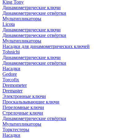
King Tony
Динамометрические ключи
Динамометрические отвёртки
Мультипликаторы
Licota
Динамометрические ключи
Динамометрические отвёртки
Мультипликаторы
Насадки для динамометрических ключей
Tohnichi
Динамометрические ключи
Динамометрические отвёртки
Насадки
Gedore
Torcofix
Dremometer
Dremaster
Электронные ключи
Проскальзывающие ключи
Переломные ключи
Стрелочные ключи
Динамометрические отвёртки
Мультипликаторы
Торктестеры
Насадки