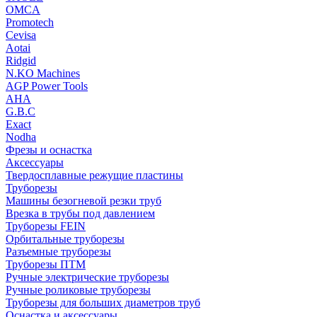
OMCA
Promotech
Cevisa
Aotai
Ridgid
N.KO Machines
AGP Power Tools
AHA
G.B.C
Exact
Nodha
Фрезы и оснастка
Аксессуары
Твердосплавные режущие пластины
Труборезы
Машины безогневой резки труб
Врезка в трубы под давлением
Труборезы FEIN
Орбитальные труборезы
Разъемные труборезы
Труборезы ПТМ
Ручные электрические труборезы
Ручные роликовые труборезы
Труборезы для больших диаметров труб
Оснастка и аксессуары