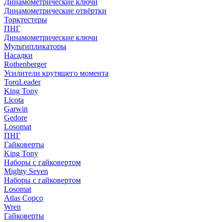
Динамометрические ключи
Динамометрические отвёртки
Торктестеры
ПНГ
Динамометрические ключи
Мультипликаторы
Насадки
Rothenberger
Усилители крутящего момента
TorqLeader
King Tony
Licota
Garwin
Gedore
Losomat
ПНГ
Гайковерты
King Tony
Наборы с гайковертом
Mighty Seven
Наборы с гайковертом
Losomat
Atlas Copco
Wren
Гайковерты