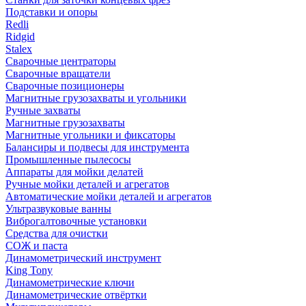
Подставки и опоры
Redli
Ridgid
Stalex
Сварочные центраторы
Сварочные вращатели
Сварочные позиционеры
Магнитные грузозахваты и угольники
Ручные захваты
Магнитные грузозахваты
Магнитные угольники и фиксаторы
Балансиры и подвесы для инструмента
Промышленные пылесосы
Аппараты для мойки делатей
Ручные мойки деталей и агрегатов
Автоматические мойки деталей и агрегатов
Ультразвуковые ванны
Виброгалтовочные установки
Средства для очистки
СОЖ и паста
Динамометрический инструмент
King Tony
Динамометрические ключи
Динамометрические отвёртки