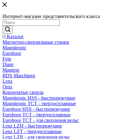
Интернет-магазин представительского класса
Каталог
Магнитно-сверлильные станки
Magnitronic
Euroboor
Fein
Diam
Magtron
BDS Maschinen
Lenz
Onix
Корончатые сверла
Magnitronic HSS - быстрорежущие
Magnitronic TCT - твердосплавные
Euroboor HSS - быстрорежущие
Euroboor TCT - твердосплавные
Euroboor TCT - для сверления рельс
Lenz LZH - быстрорежущие
Lenz LZT - твердосплавные
Lenz LZR - для сверления рельс