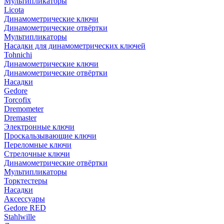
Мультипликаторы
Licota
Динамометрические ключи
Динамометрические отвёртки
Мультипликаторы
Насадки для динамометрических ключей
Tohnichi
Динамометрические ключи
Динамометрические отвёртки
Насадки
Gedore
Torcofix
Dremometer
Dremaster
Электронные ключи
Проскальзывающие ключи
Переломные ключи
Стрелочные ключи
Динамометрические отвёртки
Мультипликаторы
Торктестеры
Насадки
Аксессуары
Gedore RED
Stahlwille