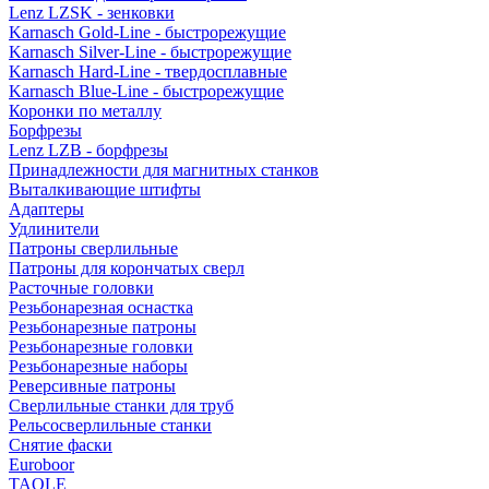
Lenz LZSK - зенковки
Karnasch Gold-Line - быстрорежущие
Karnasch Silver-Line - быстрорежущие
Karnasch Hard-Line - твердосплавные
Karnasch Blue-Line - быстрорежущие
Коронки по металлу
Борфрезы
Lenz LZB - борфрезы
Принадлежности для магнитных станков
Выталкивающие штифты
Адаптеры
Удлинители
Патроны сверлильные
Патроны для корончатых сверл
Расточные головки
Резьбонарезная оснастка
Резьбонарезные патроны
Резьбонарезные головки
Резьбонарезные наборы
Реверсивные патроны
Сверлильные станки для труб
Рельсосверлильные станки
Снятие фаски
Euroboor
TAOLE