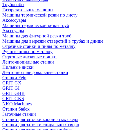
Трубогибы
Газорезательные машины
Машины термической резки по листу
Аксессуары
Машины термической резки труб
Аксесуары
Машины для фигурной резки труб
Машины для вырезки отверстий в трубах и днище
Отрезные станки и пилы по металлу
Ручные пилы по металлу
Отрезные дисковые станки
Ленточнопильные станки
Пильные диски
Ленточно-шлифовальные станки
Станки Fein
GRIT GX
GRIT GI
GRIT GHB
GRIT GKS
NKO Machines
Станки Stalex
Заточные станки
Станки для заточки корончатых сверл
Станки для заточки спиральных сверл
Станки для заточки концевых фрез