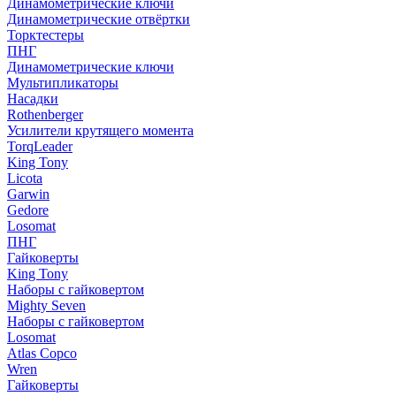
Динамометрические ключи
Динамометрические отвёртки
Торктестеры
ПНГ
Динамометрические ключи
Мультипликаторы
Насадки
Rothenberger
Усилители крутящего момента
TorqLeader
King Tony
Licota
Garwin
Gedore
Losomat
ПНГ
Гайковерты
King Tony
Наборы с гайковертом
Mighty Seven
Наборы с гайковертом
Losomat
Atlas Copco
Wren
Гайковерты