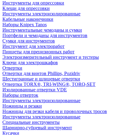
Инструменты для опрессовки
Клещи для опрессовки
Инструменты электроизолированные
Кабельные наконечники
Наборы Knipex Tanos
Инструментальные чемоданы и сумки
Портфели и чемоданы для инструментов
Сумки для инструментов
Инструмент для электроработ
Пинцеты для прецизионных работ
Электроизмерительный инструмент и тестеры
Ключи для электрошкафов
Отвертки
Отвертки для винтов Phillips, Pozidriv
Шестигранные и шлицевые отвертки
Отвертки TORX®, TRI-WING®, TORQ-SET
Изолированные отвертки VDE
Наборы отверток
Инструменты электроизолированные
Ножницы и резаки
Ножницы для резки кабеля и проволочных тросов
Инструменты электроизолированные
Специальные инструменты
Шарнирно-губцевый инструмент
Кусачки