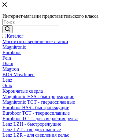
Интернет-магазин представительского класса
Каталог
Магнитно-сверлильные станки
Magnitronic
Euroboor
Fein
Diam
Magtron
BDS Maschinen
Lenz
Onix
Корончатые сверла
Magnitronic HSS - быстрорежущие
Magnitronic TCT - твердосплавные
Euroboor HSS - быстрорежущие
Euroboor TCT - твердосплавные
Euroboor TCT - для сверления рельс
Lenz LZH - быстрорежущие
Lenz LZT - твердосплавные
Lenz LZR - для сверления рельс