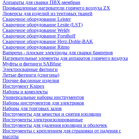
Аппараты для сварки ПВХ-мембран
Промышленные нагреватели горячего воздуха ZX
Люверсы для изделий из тентовых тканей
Сварочное оборудование Leister
Сварочное оборудование Lesite (LST)
Сварочное оборудование Weldy
Сварочное оборудование Forsthoff
Сварочное оборудование Herz-Dohle-BAK
Сварочное оборудование Ritmo
Bamperus - плоские электроды для сварки бамперов
Нагревательные элементы для аппаратов горячего воздуха
Муфты и фитинги SABfuse
Электросварные фитинги
Литые фитинги (спигоны)
Прочие фасонные изделия
Инструмент Knipex
Наборы и комплекты
Универсальные наборы инструментов
Наборы инструментов для электриков
Наборы для торговых залов
Инструменты для зачистки и снятия изоляции
Инструменты электроизолированные
Инструменты для удаления изоляции и оболочек
Инструменты с креплением для страховки от падения с
высоты