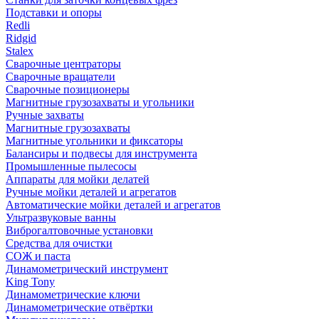
Подставки и опоры
Redli
Ridgid
Stalex
Сварочные центраторы
Сварочные вращатели
Сварочные позиционеры
Магнитные грузозахваты и угольники
Ручные захваты
Магнитные грузозахваты
Магнитные угольники и фиксаторы
Балансиры и подвесы для инструмента
Промышленные пылесосы
Аппараты для мойки делатей
Ручные мойки деталей и агрегатов
Автоматические мойки деталей и агрегатов
Ультразвуковые ванны
Виброгалтовочные установки
Средства для очистки
СОЖ и паста
Динамометрический инструмент
King Tony
Динамометрические ключи
Динамометрические отвёртки