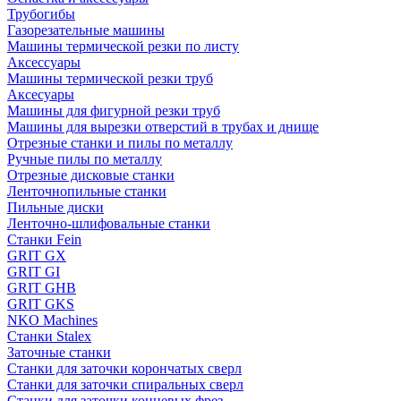
Трубогибы
Газорезательные машины
Машины термической резки по листу
Аксессуары
Машины термической резки труб
Аксесуары
Машины для фигурной резки труб
Машины для вырезки отверстий в трубах и днище
Отрезные станки и пилы по металлу
Ручные пилы по металлу
Отрезные дисковые станки
Ленточнопильные станки
Пильные диски
Ленточно-шлифовальные станки
Станки Fein
GRIT GX
GRIT GI
GRIT GHB
GRIT GKS
NKO Machines
Станки Stalex
Заточные станки
Станки для заточки корончатых сверл
Станки для заточки спиральных сверл
Станки для заточки концевых фрез