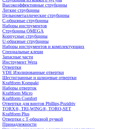
Высокоэффективные струбцины
Легкие струбцины
Цельнометаллические струбцины
C-образные струбцины
Наборы инструментов
Струбцины OMEGA
Корпусные струбцины
U-образные струбцины
Наборы инструментов и комплектующих
Специальные клещи
Запасные части
Инструмент Wera
Отвертки
VDE Изолированные отвертки
Шестигранные и шлицевые отвертки
Kraftform Kompakt
Наборы отверток
Kraftform Micro
Kraftform Comfort
Отвертки для винтов Phillips,Pozidriv
TORX®, TRI-WING®, TORQ-SET
Kraftform Plus
Отвертки с Т-образной ручкой
Принадлежности