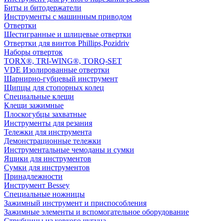
Биты и битодержатели
Инструменты с машинным приводом
Отвертки
Шестигранные и шлицевые отвертки
Отвертки для винтов Phillips,Pozidriv
Наборы отверток
TORX®, TRI-WING®, TORQ-SET
VDE Изолированные отвертки
Шарнирно-губцевый инструмент
Щипцы для стопорных колец
Специальные клещи
Клещи зажимные
Плоскогубцы захватные
Инструменты для резания
Тележки для инструмента
Демонстрационные тележки
Инструментальные чемоданы и сумки
Ящики для инструментов
Сумки для инструментов
Принадлежности
Инструмент Bessey
Специальные ножницы
Зажимный инструмент и приспособления
Зажимные элементы и вспомогательное оборудование
Струбцины из ковкого чугуна