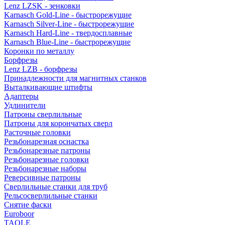
Lenz LZSK - зенковки
Karnasch Gold-Line - быстрорежущие
Karnasch Silver-Line - быстрорежущие
Karnasch Hard-Line - твердосплавные
Karnasch Blue-Line - быстрорежущие
Коронки по металлу
Борфрезы
Lenz LZB - борфрезы
Принадлежности для магнитных станков
Выталкивающие штифты
Адаптеры
Удлинители
Патроны сверлильные
Патроны для корончатых сверл
Расточные головки
Резьбонарезная оснастка
Резьбонарезные патроны
Резьбонарезные головки
Резьбонарезные наборы
Реверсивные патроны
Сверлильные станки для труб
Рельсосверлильные станки
Снятие фаски
Euroboor
TAOLE