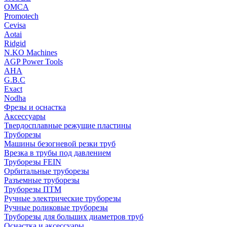
OMCA
Promotech
Cevisa
Aotai
Ridgid
N.KO Machines
AGP Power Tools
AHA
G.B.C
Exact
Nodha
Фрезы и оснастка
Аксессуары
Твердосплавные режущие пластины
Труборезы
Машины безогневой резки труб
Врезка в трубы под давлением
Труборезы FEIN
Орбитальные труборезы
Разъемные труборезы
Труборезы ПТМ
Ручные электрические труборезы
Ручные роликовые труборезы
Труборезы для больших диаметров труб
Оснастка и аксессуары