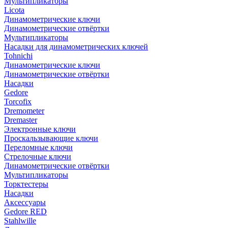
Мультипликаторы
Licota
Динамометрические ключи
Динамометрические отвёртки
Мультипликаторы
Насадки для динамометрических ключей
Tohnichi
Динамометрические ключи
Динамометрические отвёртки
Насадки
Gedore
Torcofix
Dremometer
Dremaster
Электронные ключи
Проскальзывающие ключи
Переломные ключи
Стрелочные ключи
Динамометрические отвёртки
Мультипликаторы
Торктестеры
Насадки
Аксессуары
Gedore RED
Stahlwille