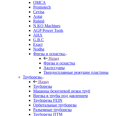
OMCA
Promotech
Cevisa
Aotai
Ridgid
N.KO Machines
AGP Power Tools
AHA
G.B.C
Exact
Nodha
Фрезы и оснастка
Назад
Фрезы и оснастка
Аксессуары
Твердосплавные режущие пластины
Труборезы
Назад
Труборезы
Машины безогневой резки труб
Врезка в трубы под давлением
Труборезы FEIN
Орбитальные труборезы
Разъемные труборезы
Труборезы ПТМ