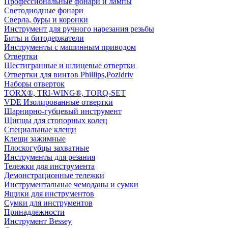
Профессиональные фонари и лампы
Светодиодные фонари
Сверла, буры и коронки
Инструмент для ручного нарезания резьбы
Биты и битодержатели
Инструменты с машинным приводом
Отвертки
Шестигранные и шлицевые отвертки
Отвертки для винтов Phillips,Pozidriv
Наборы отверток
TORX®, TRI-WING®, TORQ-SET
VDE Изолированные отвертки
Шарнирно-губцевый инструмент
Щипцы для стопорных колец
Специальные клещи
Клещи зажимные
Плоскогубцы захватные
Инструменты для резания
Тележки для инструмента
Демонстрационные тележки
Инструментальные чемоданы и сумки
Ящики для инструментов
Сумки для инструментов
Принадлежности
Инструмент Bessey