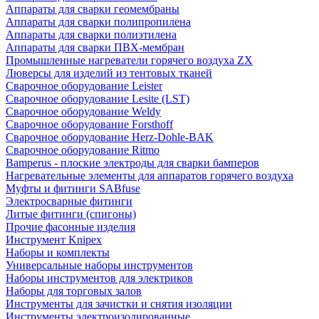
Аппараты для сварки геомембраны
Аппараты для сварки полипропилена
Аппараты для сварки полиэтилена
Аппараты для сварки ПВХ-мембран
Промышленные нагреватели горячего воздуха ZX
Люверсы для изделий из тентовых тканей
Сварочное оборудование Leister
Сварочное оборудование Lesite (LST)
Сварочное оборудование Weldy
Сварочное оборудование Forsthoff
Сварочное оборудование Herz-Dohle-BAK
Сварочное оборудование Ritmo
Bamperus - плоские электроды для сварки бамперов
Нагревательные элементы для аппаратов горячего воздуха
Муфты и фитинги SABfuse
Электросварные фитинги
Литые фитинги (спигоны)
Прочие фасонные изделия
Инструмент Knipex
Наборы и комплекты
Универсальные наборы инструментов
Наборы инструментов для электриков
Наборы для торговых залов
Инструменты для зачистки и снятия изоляции
Инструменты электроизолированные