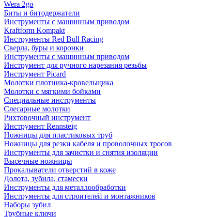
Wera 2go
Биты и битодержатели
Инструменты с машинным приводом
Kraftform Kompakt
Инструменты Red Bull Racing
Сверла, буры и коронки
Инструменты с машинным приводом
Инструмент для ручного нарезания резьбы
Инструмент Picard
Молотки плотника-кровельщика
Молотки с мягкими бойками
Специальные инструменты
Слесарные молотки
Рихтовочный инструмент
Инструмент Rennsteig
Ножницы для пластиковых труб
Ножницы для резки кабеля и проволочных тросов
Инструменты для зачистки и снятия изоляции
Высечные ножницы
Прокалыватели отверстий в коже
Долота, зубила, стамески
Инструменты для металлообработки
Инструменты для строителей и монтажников
Наборы зубил
Трубные ключи