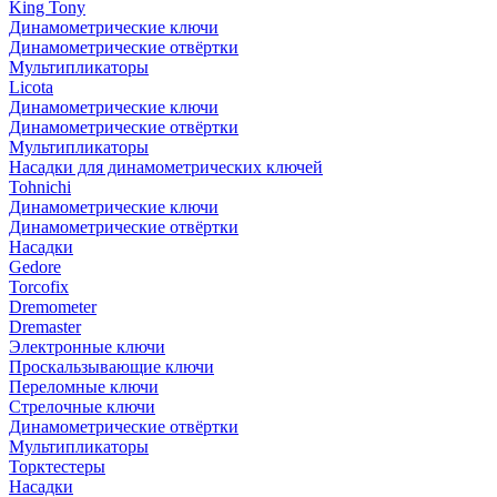
King Tony
Динамометрические ключи
Динамометрические отвёртки
Мультипликаторы
Licota
Динамометрические ключи
Динамометрические отвёртки
Мультипликаторы
Насадки для динамометрических ключей
Tohnichi
Динамометрические ключи
Динамометрические отвёртки
Насадки
Gedore
Torcofix
Dremometer
Dremaster
Электронные ключи
Проскальзывающие ключи
Переломные ключи
Стрелочные ключи
Динамометрические отвёртки
Мультипликаторы
Торктестеры
Насадки