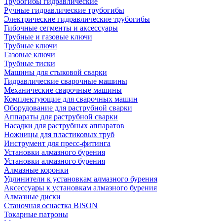
Трубогибы гидравлические
Ручные гидравлические трубогибы
Электрические гидравлические трубогибы
Гибочные сегменты и аксессуары
Трубные и газовые ключи
Трубные ключи
Газовые ключи
Трубные тиски
Машины для стыковой сварки
Гидравлические сварочные машины
Механические сварочные машины
Комплектующие для сварочных машин
Оборудование для раструбной сварки
Аппараты для раструбной сварки
Насадки для раструбных аппаратов
Ножницы для пластиковых труб
Инструмент для пресс-фитинга
Установки алмазного бурения
Установки алмазного бурения
Алмазные коронки
Удлинители к установкам алмазного бурения
Аксессуары к установкам алмазного бурения
Алмазные диски
Станочная оснастка BISON
Токарные патроны