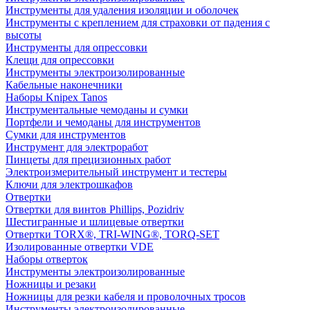
Инструменты для удаления изоляции и оболочек
Инструменты с креплением для страховки от падения с
высоты
Инструменты для опрессовки
Клещи для опрессовки
Инструменты электроизолированные
Кабельные наконечники
Наборы Knipex Tanos
Инструментальные чемоданы и сумки
Портфели и чемоданы для инструментов
Сумки для инструментов
Инструмент для электроработ
Пинцеты для прецизионных работ
Электроизмерительный инструмент и тестеры
Ключи для электрошкафов
Отвертки
Отвертки для винтов Phillips, Pozidriv
Шестигранные и шлицевые отвертки
Отвертки TORX®, TRI-WING®, TORQ-SET
Изолированные отвертки VDE
Наборы отверток
Инструменты электроизолированные
Ножницы и резаки
Ножницы для резки кабеля и проволочных тросов
Инструменты электроизолированные