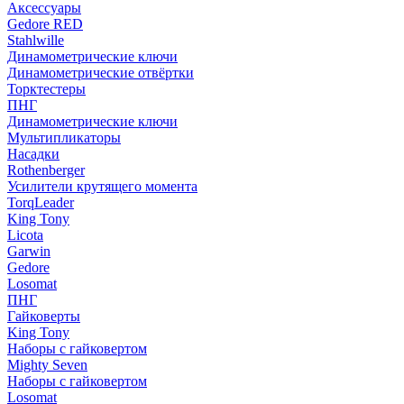
Аксессуары
Gedore RED
Stahlwille
Динамометрические ключи
Динамометрические отвёртки
Торктестеры
ПНГ
Динамометрические ключи
Мультипликаторы
Насадки
Rothenberger
Усилители крутящего момента
TorqLeader
King Tony
Licota
Garwin
Gedore
Losomat
ПНГ
Гайковерты
King Tony
Наборы с гайковертом
Mighty Seven
Наборы с гайковертом
Losomat