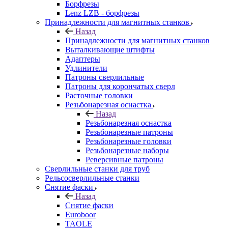
Борфрезы
Lenz LZB - борфрезы
Принадлежности для магнитных станков
Назад
Принадлежности для магнитных станков
Выталкивающие штифты
Адаптеры
Удлинители
Патроны сверлильные
Патроны для корончатых сверл
Расточные головки
Резьбонарезная оснастка
Назад
Резьбонарезная оснастка
Резьбонарезные патроны
Резьбонарезные головки
Резьбонарезные наборы
Реверсивные патроны
Сверлильные станки для труб
Рельсосверлильные станки
Снятие фаски
Назад
Снятие фаски
Euroboor
TAOLE