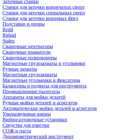
Заточные станки
Станки для заточки корончатых сверл
Станки для заточки спиральных сверл
Станки для заточки концевых фрез
Подставки и опоры
Redli
Ridgid
Stalex
Сварочные центраторы
Сварочные вращатели
Сварочные позиционеры
Магнитные грузозахваты и угольники
Ручные захваты
Магнитные грузозахваты
Магнитные угольники и фиксаторы
Балансиры и подвесы для инструмента
Промышленные пылесосы
Аппараты для мойки делатей
Ручные мойки деталей и агрегатов
Автоматические мойки деталей и агрегатов
Ультразвуковые ванны
Виброгалтовочные установки
Средства для очистки
СОЖ и паста
Динамометрический инструмент