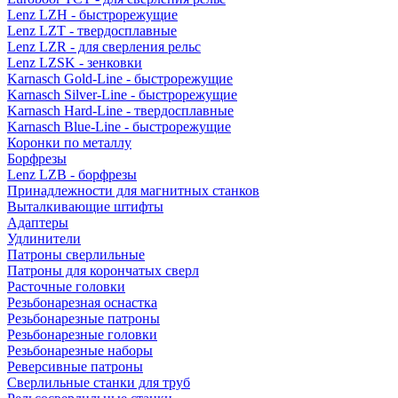
Lenz LZH - быстрорежущие
Lenz LZT - твердосплавные
Lenz LZR - для сверления рельс
Lenz LZSK - зенковки
Karnasch Gold-Line - быстрорежущие
Karnasch Silver-Line - быстрорежущие
Karnasch Hard-Line - твердосплавные
Karnasch Blue-Line - быстрорежущие
Коронки по металлу
Борфрезы
Lenz LZB - борфрезы
Принадлежности для магнитных станков
Выталкивающие штифты
Адаптеры
Удлинители
Патроны сверлильные
Патроны для корончатых сверл
Расточные головки
Резьбонарезная оснастка
Резьбонарезные патроны
Резьбонарезные головки
Резьбонарезные наборы
Реверсивные патроны
Сверлильные станки для труб