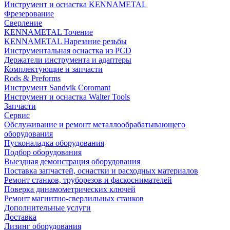
Инструмент и оснастка KENNAMETAL
Фрезерование
Сверление
KENNAMETAL Точение
KENNAMETAL Нарезание резьбы
Инструментальная оснастка из PCD
Держатели инструмента и адаптеры
Комплектующие и запчасти
Rods & Preforms
Инструмент Sandvik Coromant
Инструмент и оснастка Walter Tools
Запчасти
Сервис
Обслуживание и ремонт металлообрабатывающего
оборудования
Пусконаладка оборудования
Подбор оборудования
Выездная демонстрация оборудования
Поставка запчастей, оснастки и расходных материалов
Ремонт станков, труборезов и фаскоснимателей
Поверка динамометрических ключей
Ремонт магнитно-сверлильных станков
Дополнительные услуги
Доставка
Лизинг оборудования