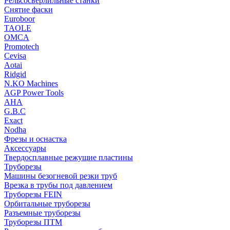
Рельсосверлильные станки
Снятие фаски
Euroboor
TAOLE
OMCA
Promotech
Cevisa
Aotai
Ridgid
N.KO Machines
AGP Power Tools
AHA
G.B.C
Exact
Nodha
Фрезы и оснастка
Аксессуары
Твердосплавные режущие пластины
Труборезы
Машины безогневой резки труб
Врезка в трубы под давлением
Труборезы FEIN
Орбитальные труборезы
Разъемные труборезы
Труборезы ПТМ