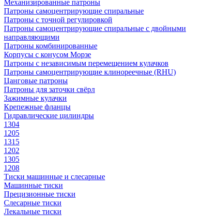
Механизированные патроны
Патроны самоцентрирующие спиральные
Патроны с точной регулировкой
Патроны самоцентрирующие спиральные с двойными
направляющими
Патроны комбинированные
Корпусы с конусом Морзе
Патроны с независимым перемещением кулачков
Патроны самоцентрирующие клинореечные (RHU)
Цанговые патроны
Патроны для заточки свёрл
Зажимные кулачки
Крепежные фланцы
Гидравлические цилиндры
1304
1205
1315
1202
1305
1208
Тиски машинные и слесарные
Машинные тиски
Прецизионные тиски
Слесарные тиски
Лекальные тиски