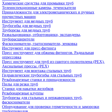
Химические средства для промывки труб
Телеинспекционные камеры, течеискатели
Принадлежности для электромеханических и ручных
прочистных машин
Инструмент для медных труб
Трубогибы для медных труб
Труборезы для медных труб
Развальцовщики, отбортовщики, экспандеры,
труборасширители
Фаскосниматели, гратосниматели, зенковка
Инструмент для пресс-фитинга
Пресс инструмент для обжима фитингов. Радиальная
опрессовка
Пресс инструмент для труб из сшитого полиэтилена (PEX).
Аксиальные прессы. (PEX)
Инструмент для монтажа стальных труб
Гидравлические трубогибы для стальных труб
Резьбонарезные станки и принадлежности
Пилы для резки труб
Станки для накатки желобков
Резьбонарезные клуппы
Труборезы для стальных и нержавеющих труб,
фаскосниматели
Оборудование для проверки герметичности и заморозки
трубопроводов