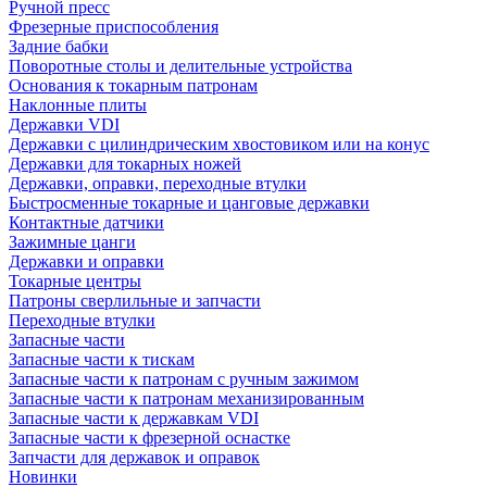
Ручной пресс
Фрезерные приспособления
Задние бабки
Поворотные столы и делительные устройства
Основания к токарным патронам
Наклонные плиты
Державки VDI
Державки с цилиндрическим хвостовиком или на конус
Державки для токарных ножей
Державки, оправки, переходные втулки
Быстросменные токарные и цанговые державки
Контактные датчики
Зажимные цанги
Державки и оправки
Токарные центры
Патроны сверлильные и запчасти
Переходные втулки
Запасные части
Запасные части к тискам
Запасные части к патронам с ручным зажимом
Запасные части к патронам механизированным
Запасные части к державкам VDI
Запасные части к фрезерной оснастке
Запчасти для державок и оправок
Новинки