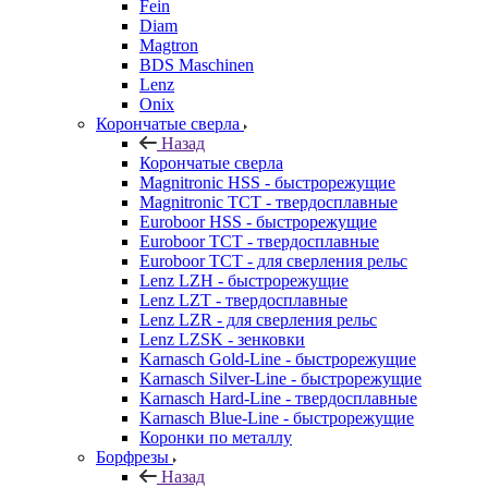
Fein
Diam
Magtron
BDS Maschinen
Lenz
Onix
Корончатые сверла
Назад
Корончатые сверла
Magnitronic HSS - быстрорежущие
Magnitronic TCT - твердосплавные
Euroboor HSS - быстрорежущие
Euroboor TCT - твердосплавные
Euroboor TCT - для сверления рельс
Lenz LZH - быстрорежущие
Lenz LZT - твердосплавные
Lenz LZR - для сверления рельс
Lenz LZSK - зенковки
Karnasch Gold-Line - быстрорежущие
Karnasch Silver-Line - быстрорежущие
Karnasch Hard-Line - твердосплавные
Karnasch Blue-Line - быстрорежущие
Коронки по металлу
Борфрезы
Назад