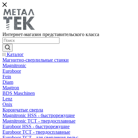
Интернет-магазин представительского класса
Каталог
Магнитно-сверлильные станки
Magnitronic
Euroboor
Fein
Diam
Magtron
BDS Maschinen
Lenz
Onix
Корончатые сверла
Magnitronic HSS - быстрорежущие
Magnitronic TCT - твердосплавные
Euroboor HSS - быстрорежущие
Euroboor TCT - твердосплавные
Euroboor TCT - для сверления рельс