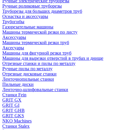
Ручные электрические труборезы
Ручные роликовые труборезы
Труборезы для больших диаметров труб
Оснастка и аксессуары
Трубогибы
Газорезательные машины
Машины термической резки по листу
Аксессуары
Машины термической резки труб
Аксесуары
Машины для фигурной резки труб
Машины для вырезки отверстий в трубах и днище
Отрезные станки и пилы по металлу
Ручные пилы по металлу
Отрезные дисковые станки
Ленточнопильные станки
Пильные диски
Ленточно-шлифовальные станки
Станки Fein
GRIT GX
GRIT GI
GRIT GHB
GRIT GKS
NKO Machines
Станки Stalex