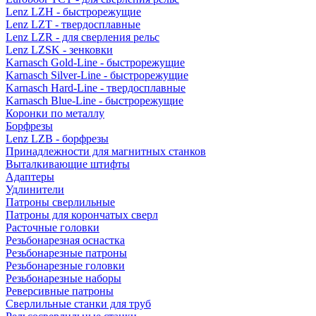
Lenz LZH - быстрорежущие
Lenz LZT - твердосплавные
Lenz LZR - для сверления рельс
Lenz LZSK - зенковки
Karnasch Gold-Line - быстрорежущие
Karnasch Silver-Line - быстрорежущие
Karnasch Hard-Line - твердосплавные
Karnasch Blue-Line - быстрорежущие
Коронки по металлу
Борфрезы
Lenz LZB - борфрезы
Принадлежности для магнитных станков
Выталкивающие штифты
Адаптеры
Удлинители
Патроны сверлильные
Патроны для корончатых сверл
Расточные головки
Резьбонарезная оснастка
Резьбонарезные патроны
Резьбонарезные головки
Резьбонарезные наборы
Реверсивные патроны
Сверлильные станки для труб