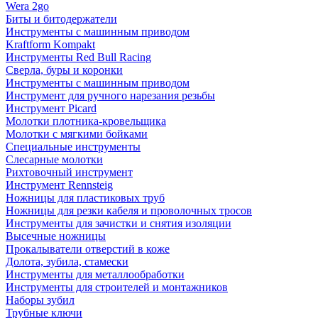
Wera 2go
Биты и битодержатели
Инструменты с машинным приводом
Kraftform Kompakt
Инструменты Red Bull Racing
Сверла, буры и коронки
Инструменты с машинным приводом
Инструмент для ручного нарезания резьбы
Инструмент Picard
Молотки плотника-кровельщика
Молотки с мягкими бойками
Специальные инструменты
Слесарные молотки
Рихтовочный инструмент
Инструмент Rennsteig
Ножницы для пластиковых труб
Ножницы для резки кабеля и проволочных тросов
Инструменты для зачистки и снятия изоляции
Высечные ножницы
Прокалыватели отверстий в коже
Долота, зубила, стамески
Инструменты для металлообработки
Инструменты для строителей и монтажников
Наборы зубил
Трубные ключи