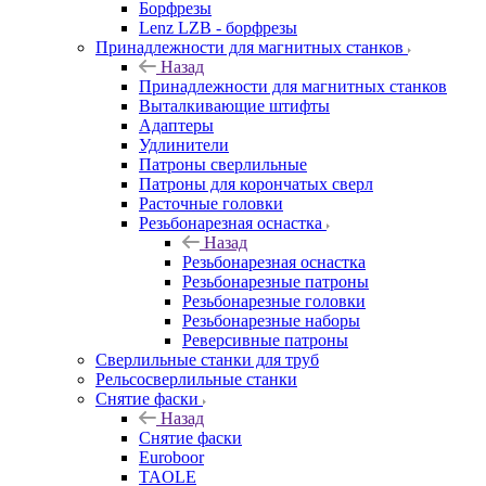
Борфрезы
Lenz LZB - борфрезы
Принадлежности для магнитных станков
Назад
Принадлежности для магнитных станков
Выталкивающие штифты
Адаптеры
Удлинители
Патроны сверлильные
Патроны для корончатых сверл
Расточные головки
Резьбонарезная оснастка
Назад
Резьбонарезная оснастка
Резьбонарезные патроны
Резьбонарезные головки
Резьбонарезные наборы
Реверсивные патроны
Сверлильные станки для труб
Рельсосверлильные станки
Снятие фаски
Назад
Снятие фаски
Euroboor
TAOLE