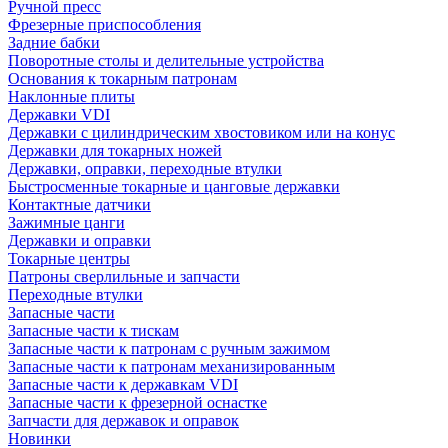
Ручной пресс
Фрезерные приспособления
Задние бабки
Поворотные столы и делительные устройства
Основания к токарным патронам
Наклонные плиты
Державки VDI
Державки с цилиндрическим хвостовиком или на конус
Державки для токарных ножей
Державки, оправки, переходные втулки
Быстросменные токарные и цанговые державки
Контактные датчики
Зажимные цанги
Державки и оправки
Токарные центры
Патроны сверлильные и запчасти
Переходные втулки
Запасные части
Запасные части к тискам
Запасные части к патронам с ручным зажимом
Запасные части к патронам механизированным
Запасные части к державкам VDI
Запасные части к фрезерной оснастке
Запчасти для державок и оправок
Новинки