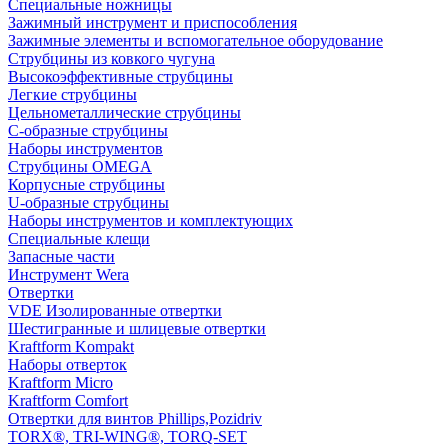
Специальные ножницы
Зажимный инструмент и приспособления
Зажимные элементы и вспомогательное оборудование
Струбцины из ковкого чугуна
Высокоэффективные струбцины
Легкие струбцины
Цельнометаллические струбцины
C-образные струбцины
Наборы инструментов
Струбцины OMEGA
Корпусные струбцины
U-образные струбцины
Наборы инструментов и комплектующих
Специальные клещи
Запасные части
Инструмент Wera
Отвертки
VDE Изолированные отвертки
Шестигранные и шлицевые отвертки
Kraftform Kompakt
Наборы отверток
Kraftform Micro
Kraftform Comfort
Отвертки для винтов Phillips,Pozidriv
TORX®, TRI-WING®, TORQ-SET