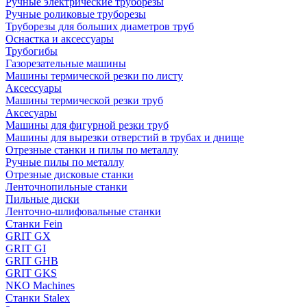
Ручные электрические труборезы
Ручные роликовые труборезы
Труборезы для больших диаметров труб
Оснастка и аксессуары
Трубогибы
Газорезательные машины
Машины термической резки по листу
Аксессуары
Машины термической резки труб
Аксесуары
Машины для фигурной резки труб
Машины для вырезки отверстий в трубах и днище
Отрезные станки и пилы по металлу
Ручные пилы по металлу
Отрезные дисковые станки
Ленточнопильные станки
Пильные диски
Ленточно-шлифовальные станки
Станки Fein
GRIT GX
GRIT GI
GRIT GHB
GRIT GKS
NKO Machines
Станки Stalex