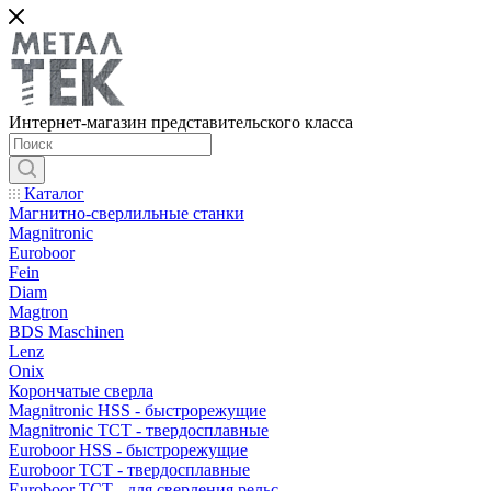
Интернет-магазин представительского класса
Каталог
Магнитно-сверлильные станки
Magnitronic
Euroboor
Fein
Diam
Magtron
BDS Maschinen
Lenz
Onix
Корончатые сверла
Magnitronic HSS - быстрорежущие
Magnitronic TCT - твердосплавные
Euroboor HSS - быстрорежущие
Euroboor TCT - твердосплавные
Euroboor TCT - для сверления рельс