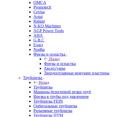
OMCA
Promotech
Cevisa
Aotai
Ridgid
N.KO Machines
AGP Power Tools
AHA
G.B.C
Exact
Nodha
Фрезы и оснастка
Назад
Фрезы и оснастка
Аксессуары
Твердосплавные режущие пластины
Труборезы
Назад
Труборезы
Машины безогневой резки труб
Врезка в трубы под давлением
Труборезы FEIN
Орбитальные труборезы
Разъемные труборезы
Труборезы ПТМ