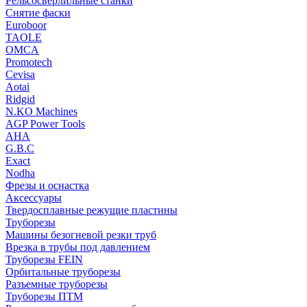
Рельсосверлильные станки
Снятие фаски
Euroboor
TAOLE
OMCA
Promotech
Cevisa
Aotai
Ridgid
N.KO Machines
AGP Power Tools
AHA
G.B.C
Exact
Nodha
Фрезы и оснастка
Аксессуары
Твердосплавные режущие пластины
Труборезы
Машины безогневой резки труб
Врезка в трубы под давлением
Труборезы FEIN
Орбитальные труборезы
Разъемные труборезы
Труборезы ПТМ