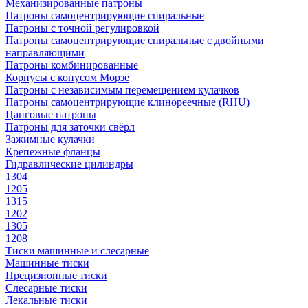
Механизированные патроны
Патроны самоцентрирующие спиральные
Патроны с точной регулировкой
Патроны самоцентрирующие спиральные с двойными
направляющими
Патроны комбинированные
Корпусы с конусом Морзе
Патроны с независимым перемещением кулачков
Патроны самоцентрирующие клинореечные (RHU)
Цанговые патроны
Патроны для заточки свёрл
Зажимные кулачки
Крепежные фланцы
Гидравлические цилиндры
1304
1205
1315
1202
1305
1208
Тиски машинные и слесарные
Машинные тиски
Прецизионные тиски
Слесарные тиски
Лекальные тиски