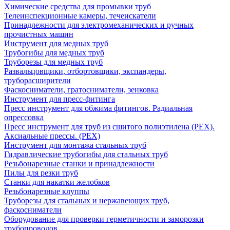
Химические средства для промывки труб
Телеинспекционные камеры, течеискатели
Принадлежности для электромеханических и ручных
прочистных машин
Инструмент для медных труб
Трубогибы для медных труб
Труборезы для медных труб
Развальцовщики, отбортовщики, экспандеры,
труборасширители
Фаскосниматели, гратосниматели, зенковка
Инструмент для пресс-фитинга
Пресс инструмент для обжима фитингов. Радиальная
опрессовка
Пресс инструмент для труб из сшитого полиэтилена (PEX).
Аксиальные прессы. (PEX)
Инструмент для монтажа стальных труб
Гидравлические трубогибы для стальных труб
Резьбонарезные станки и принадлежности
Пилы для резки труб
Станки для накатки желобков
Резьбонарезные клуппы
Труборезы для стальных и нержавеющих труб,
фаскосниматели
Оборудование для проверки герметичности и заморозки
трубопроводов