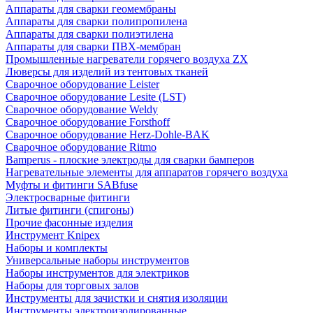
Аппараты для сварки геомембраны
Аппараты для сварки полипропилена
Аппараты для сварки полиэтилена
Аппараты для сварки ПВХ-мембран
Промышленные нагреватели горячего воздуха ZX
Люверсы для изделий из тентовых тканей
Сварочное оборудование Leister
Сварочное оборудование Lesite (LST)
Сварочное оборудование Weldy
Сварочное оборудование Forsthoff
Сварочное оборудование Herz-Dohle-BAK
Сварочное оборудование Ritmo
Bamperus - плоские электроды для сварки бамперов
Нагревательные элементы для аппаратов горячего воздуха
Муфты и фитинги SABfuse
Электросварные фитинги
Литые фитинги (спигоны)
Прочие фасонные изделия
Инструмент Knipex
Наборы и комплекты
Универсальные наборы инструментов
Наборы инструментов для электриков
Наборы для торговых залов
Инструменты для зачистки и снятия изоляции
Инструменты электроизолированные