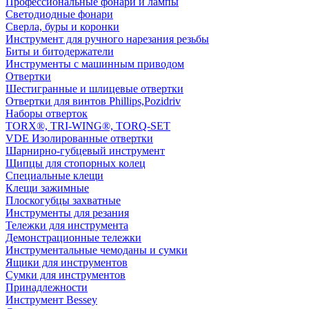
Профессиональные фонари и лампы
Светодиодные фонари
Сверла, буры и коронки
Инструмент для ручного нарезания резьбы
Биты и битодержатели
Инструменты с машинным приводом
Отвертки
Шестигранные и шлицевые отвертки
Отвертки для винтов Phillips,Pozidriv
Наборы отверток
TORX®, TRI-WING®, TORQ-SET
VDE Изолированные отвертки
Шарнирно-губцевый инструмент
Щипцы для стопорных колец
Специальные клещи
Клещи зажимные
Плоскогубцы захватные
Инструменты для резания
Тележки для инструмента
Демонстрационные тележки
Инструментальные чемоданы и сумки
Ящики для инструментов
Сумки для инструментов
Принадлежности
Инструмент Bessey