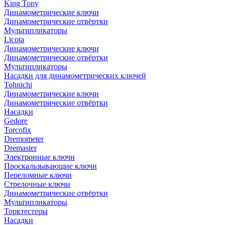
King Tony
Динамометрические ключи
Динамометрические отвёртки
Мультипликаторы
Licota
Динамометрические ключи
Динамометрические отвёртки
Мультипликаторы
Насадки для динамометрических ключей
Tohnichi
Динамометрические ключи
Динамометрические отвёртки
Насадки
Gedore
Torcofix
Dremometer
Dremaster
Электронные ключи
Проскальзывающие ключи
Переломные ключи
Стрелочные ключи
Динамометрические отвёртки
Мультипликаторы
Торктестеры
Насадки