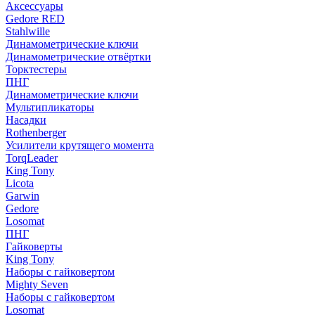
Аксессуары
Gedore RED
Stahlwille
Динамометрические ключи
Динамометрические отвёртки
Торктестеры
ПНГ
Динамометрические ключи
Мультипликаторы
Насадки
Rothenberger
Усилители крутящего момента
TorqLeader
King Tony
Licota
Garwin
Gedore
Losomat
ПНГ
Гайковерты
King Tony
Наборы с гайковертом
Mighty Seven
Наборы с гайковертом
Losomat