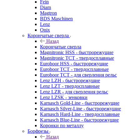
Fein
Diam
Magtron
BDS Maschinen
Lenz
Onix
Корончатые сверла
Назад
Корончатые сверла
Magnitronic HSS - быстрорежущие
Magnitronic TCT - твердосплавные
Euroboor HSS - быстрорежущие
Euroboor TCT - твердосплавные
Euroboor TCT - для сверления рельс
Lenz LZH - быстрорежущие
Lenz LZT - твердосплавные
Lenz LZR - для сверления рельс
Lenz LZSK - зенковки
Karnasch Gold-Line - быстрорежущие
Karnasch Silver-Line - быстрорежущие
Karnasch Hard-Line - твердосплавные
Karnasch Blue-Line - быстрорежущие
Коронки по металлу
Борфрезы
Назад