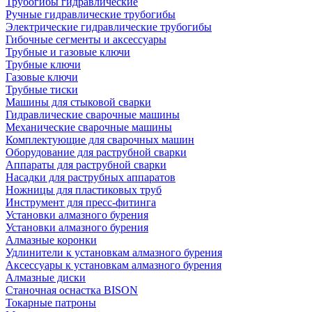
Трубогибы гидравлические
Ручные гидравлические трубогибы
Электрические гидравлические трубогибы
Гибочные сегменты и аксессуары
Трубные и газовые ключи
Трубные ключи
Газовые ключи
Трубные тиски
Машины для стыковой сварки
Гидравлические сварочные машины
Механические сварочные машины
Комплектующие для сварочных машин
Оборудование для раструбной сварки
Аппараты для раструбной сварки
Насадки для раструбных аппаратов
Ножницы для пластиковых труб
Инструмент для пресс-фитинга
Установки алмазного бурения
Установки алмазного бурения
Алмазные коронки
Удлинители к установкам алмазного бурения
Аксессуары к установкам алмазного бурения
Алмазные диски
Станочная оснастка BISON
Токарные патроны