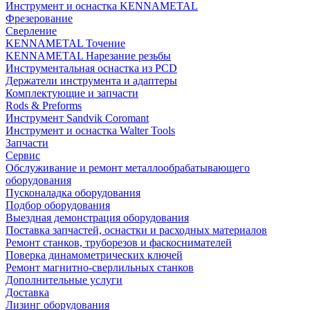
Инструмент и оснастка KENNAMETAL
Фрезерование
Сверление
KENNAMETAL Точение
KENNAMETAL Нарезание резьбы
Инструментальная оснастка из PCD
Держатели инструмента и адаптеры
Комплектующие и запчасти
Rods & Preforms
Инструмент Sandvik Coromant
Инструмент и оснастка Walter Tools
Запчасти
Сервис
Обслуживание и ремонт металлообрабатывающего
оборудования
Пусконаладка оборудования
Подбор оборудования
Выездная демонстрация оборудования
Поставка запчастей, оснастки и расходных материалов
Ремонт станков, труборезов и фаскоснимателей
Поверка динамометрических ключей
Ремонт магнитно-сверлильных станков
Дополнительные услуги
Доставка
Лизинг оборудования