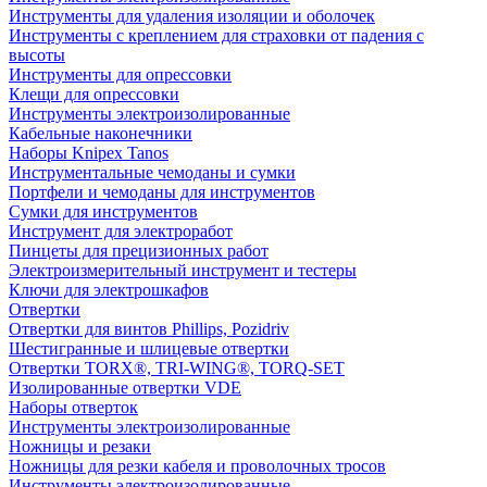
Инструменты для удаления изоляции и оболочек
Инструменты с креплением для страховки от падения с
высоты
Инструменты для опрессовки
Клещи для опрессовки
Инструменты электроизолированные
Кабельные наконечники
Наборы Knipex Tanos
Инструментальные чемоданы и сумки
Портфели и чемоданы для инструментов
Сумки для инструментов
Инструмент для электроработ
Пинцеты для прецизионных работ
Электроизмерительный инструмент и тестеры
Ключи для электрошкафов
Отвертки
Отвертки для винтов Phillips, Pozidriv
Шестигранные и шлицевые отвертки
Отвертки TORX®, TRI-WING®, TORQ-SET
Изолированные отвертки VDE
Наборы отверток
Инструменты электроизолированные
Ножницы и резаки
Ножницы для резки кабеля и проволочных тросов
Инструменты электроизолированные