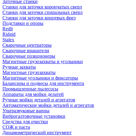
Заточные станки
Станки для заточки корончатых сверл
Станки для заточки спиральных сверл
Станки для заточки концевых фрез
Подставки и опоры
Redli
Ridgid
Stalex
Сварочные центраторы
Сварочные вращатели
Сварочные позиционеры
Магнитные грузозахваты и угольники
Ручные захваты
Магнитные грузозахваты
Магнитные угольники и фиксаторы
Балансиры и подвесы для инструмента
Промышленные пылесосы
Аппараты для мойки делатей
Ручные мойки деталей и агрегатов
Автоматические мойки деталей и агрегатов
Ультразвуковые ванны
Виброгалтовочные установки
Средства для очистки
СОЖ и паста
Динамометрический инструмент