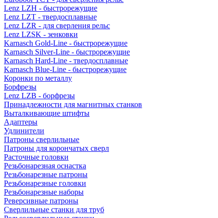
Lenz LZH - быстрорежущие
Lenz LZT - твердосплавные
Lenz LZR - для сверления рельс
Lenz LZSK - зенковки
Karnasch Gold-Line - быстрорежущие
Karnasch Silver-Line - быстрорежущие
Karnasch Hard-Line - твердосплавные
Karnasch Blue-Line - быстрорежущие
Коронки по металлу
Борфрезы
Lenz LZB - борфрезы
Принадлежности для магнитных станков
Выталкивающие штифты
Адаптеры
Удлинители
Патроны сверлильные
Патроны для корончатых сверл
Расточные головки
Резьбонарезная оснастка
Резьбонарезные патроны
Резьбонарезные головки
Резьбонарезные наборы
Реверсивные патроны
Сверлильные станки для труб