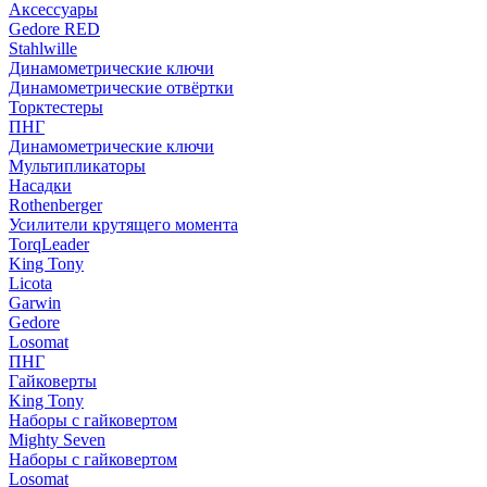
Аксессуары
Gedore RED
Stahlwille
Динамометрические ключи
Динамометрические отвёртки
Торктестеры
ПНГ
Динамометрические ключи
Мультипликаторы
Насадки
Rothenberger
Усилители крутящего момента
TorqLeader
King Tony
Licota
Garwin
Gedore
Losomat
ПНГ
Гайковерты
King Tony
Наборы с гайковертом
Mighty Seven
Наборы с гайковертом
Losomat