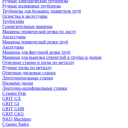
Ручные электрические труборезы
Ручные роликовые труборезы
Труборезы для больших диаметров труб
Оснастка и аксессуары
Трубогибы
Газорезательные машины
Машины термической резки по листу
Аксессуары
Машины термической резки труб
Аксесуары
Машины для фигурной резки труб
Машины для вырезки отверстий в трубах и днище
Отрезные станки и пилы по металлу
Ручные пилы по металлу
Отрезные дисковые станки
Ленточнопильные станки
Пильные диски
Ленточно-шлифовальные станки
Станки Fein
GRIT GX
GRIT GI
GRIT GHB
GRIT GKS
NKO Machines
Станки Stalex