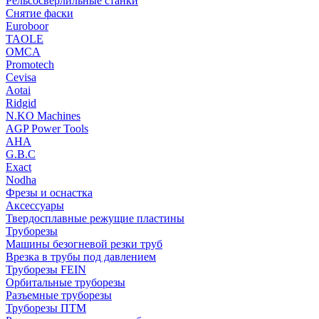
Рельсосверлильные станки
Снятие фаски
Euroboor
TAOLE
OMCA
Promotech
Cevisa
Aotai
Ridgid
N.KO Machines
AGP Power Tools
AHA
G.B.C
Exact
Nodha
Фрезы и оснастка
Аксессуары
Твердосплавные режущие пластины
Труборезы
Машины безогневой резки труб
Врезка в трубы под давлением
Труборезы FEIN
Орбитальные труборезы
Разъемные труборезы
Труборезы ПТМ