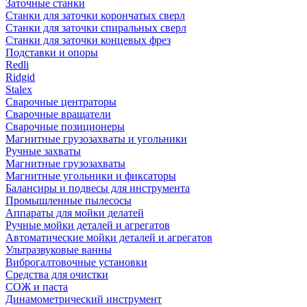
Заточные станки
Станки для заточки корончатых сверл
Станки для заточки спиральных сверл
Станки для заточки концевых фрез
Подставки и опоры
Redli
Ridgid
Stalex
Сварочные центраторы
Сварочные вращатели
Сварочные позиционеры
Магнитные грузозахваты и угольники
Ручные захваты
Магнитные грузозахваты
Магнитные угольники и фиксаторы
Балансиры и подвесы для инструмента
Промышленные пылесосы
Аппараты для мойки делатей
Ручные мойки деталей и агрегатов
Автоматические мойки деталей и агрегатов
Ультразвуковые ванны
Виброгалтовочные установки
Средства для очистки
СОЖ и паста
Динамометрический инструмент