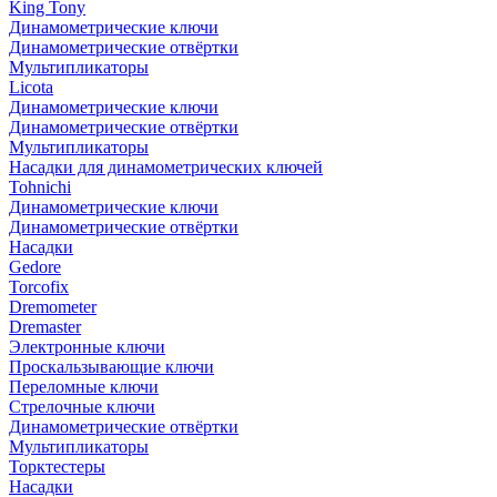
King Tony
Динамометрические ключи
Динамометрические отвёртки
Мультипликаторы
Licota
Динамометрические ключи
Динамометрические отвёртки
Мультипликаторы
Насадки для динамометрических ключей
Tohnichi
Динамометрические ключи
Динамометрические отвёртки
Насадки
Gedore
Torcofix
Dremometer
Dremaster
Электронные ключи
Проскальзывающие ключи
Переломные ключи
Стрелочные ключи
Динамометрические отвёртки
Мультипликаторы
Торктестеры
Насадки