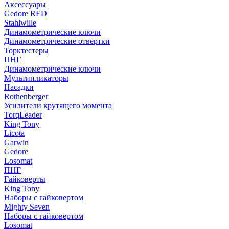
Аксессуары
Gedore RED
Stahlwille
Динамометрические ключи
Динамометрические отвёртки
Торктестеры
ПНГ
Динамометрические ключи
Мультипликаторы
Насадки
Rothenberger
Усилители крутящего момента
TorqLeader
King Tony
Licota
Garwin
Gedore
Losomat
ПНГ
Гайковерты
King Tony
Наборы с гайковертом
Mighty Seven
Наборы с гайковертом
Losomat