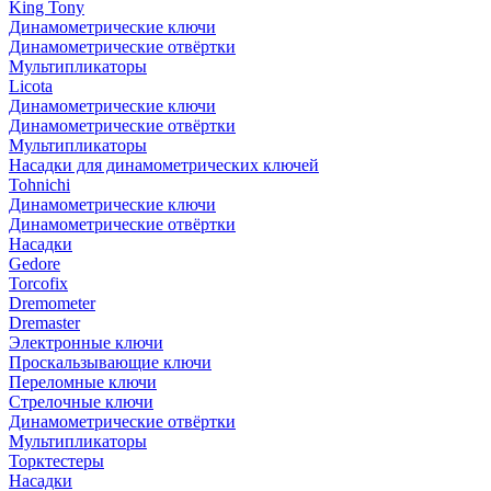
King Tony
Динамометрические ключи
Динамометрические отвёртки
Мультипликаторы
Licota
Динамометрические ключи
Динамометрические отвёртки
Мультипликаторы
Насадки для динамометрических ключей
Tohnichi
Динамометрические ключи
Динамометрические отвёртки
Насадки
Gedore
Torcofix
Dremometer
Dremaster
Электронные ключи
Проскальзывающие ключи
Переломные ключи
Стрелочные ключи
Динамометрические отвёртки
Мультипликаторы
Торктестеры
Насадки