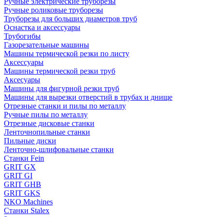
Ручные электрические труборезы
Ручные роликовые труборезы
Труборезы для больших диаметров труб
Оснастка и аксессуары
Трубогибы
Газорезательные машины
Машины термической резки по листу
Аксессуары
Машины термической резки труб
Аксесуары
Машины для фигурной резки труб
Машины для вырезки отверстий в трубах и днище
Отрезные станки и пилы по металлу
Ручные пилы по металлу
Отрезные дисковые станки
Ленточнопильные станки
Пильные диски
Ленточно-шлифовальные станки
Станки Fein
GRIT GX
GRIT GI
GRIT GHB
GRIT GKS
NKO Machines
Станки Stalex