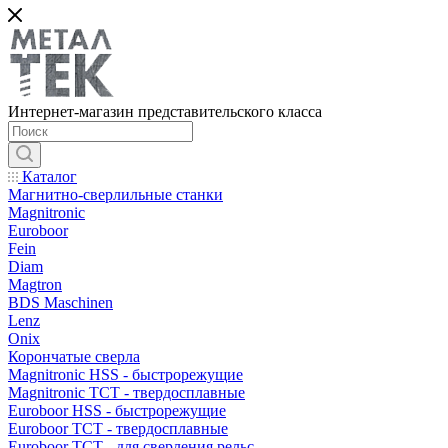
Интернет-магазин представительского класса
Каталог
Магнитно-сверлильные станки
Magnitronic
Euroboor
Fein
Diam
Magtron
BDS Maschinen
Lenz
Onix
Корончатые сверла
Magnitronic HSS - быстрорежущие
Magnitronic TCT - твердосплавные
Euroboor HSS - быстрорежущие
Euroboor TCT - твердосплавные
Euroboor TCT - для сверления рельс