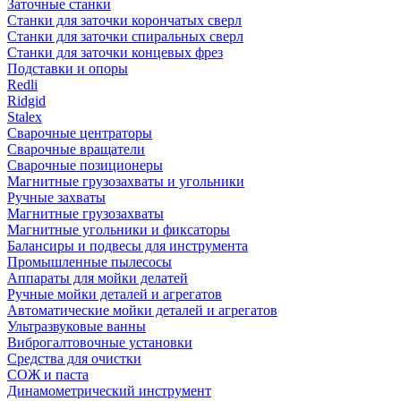
Заточные станки
Станки для заточки корончатых сверл
Станки для заточки спиральных сверл
Станки для заточки концевых фрез
Подставки и опоры
Redli
Ridgid
Stalex
Сварочные центраторы
Сварочные вращатели
Сварочные позиционеры
Магнитные грузозахваты и угольники
Ручные захваты
Магнитные грузозахваты
Магнитные угольники и фиксаторы
Балансиры и подвесы для инструмента
Промышленные пылесосы
Аппараты для мойки делатей
Ручные мойки деталей и агрегатов
Автоматические мойки деталей и агрегатов
Ультразвуковые ванны
Виброгалтовочные установки
Средства для очистки
СОЖ и паста
Динамометрический инструмент