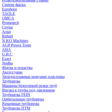
Рельсосверлильные станки
Снятие фаски
Euroboor
TAOLE
OMCA
Promotech
Cevisa
Aotai
Ridgid
N.KO Machines
AGP Power Tools
AHA
G.B.C
Exact
Nodha
Фрезы и оснастка
Аксессуары
Твердосплавные режущие пластины
Труборезы
Машины безогневой резки труб
Врезка в трубы под давлением
Труборезы FEIN
Орбитальные труборезы
Разъемные труборезы
Труборезы ПТМ