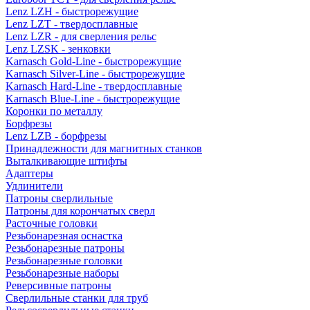
Lenz LZH - быстрорежущие
Lenz LZT - твердосплавные
Lenz LZR - для сверления рельс
Lenz LZSK - зенковки
Karnasch Gold-Line - быстрорежущие
Karnasch Silver-Line - быстрорежущие
Karnasch Hard-Line - твердосплавные
Karnasch Blue-Line - быстрорежущие
Коронки по металлу
Борфрезы
Lenz LZB - борфрезы
Принадлежности для магнитных станков
Выталкивающие штифты
Адаптеры
Удлинители
Патроны сверлильные
Патроны для корончатых сверл
Расточные головки
Резьбонарезная оснастка
Резьбонарезные патроны
Резьбонарезные головки
Резьбонарезные наборы
Реверсивные патроны
Сверлильные станки для труб