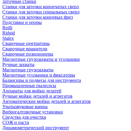
Заточные станки
Станки для заточки корончатых сверл
Станки для заточки спиральных сверл
Станки для заточки концевых фрез
Подставки и опоры
Redli
Ridgid
Stalex
Сварочные центраторы
Сварочные вращатели
Сварочные позиционеры
Магнитные грузозахваты и угольники
Ручные захваты
Магнитные грузозахваты
Магнитные угольники и фиксаторы
Балансиры и подвесы для инструмента
Промышленные пылесосы
Аппараты для мойки делатей
Ручные мойки деталей и агрегатов
Автоматические мойки деталей и агрегатов
Ультразвуковые ванны
Виброгалтовочные установки
Средства для очистки
СОЖ и паста
Динамометрический инструмент