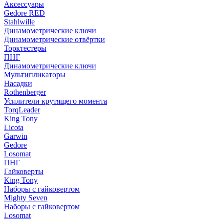
Аксессуары
Gedore RED
Stahlwille
Динамометрические ключи
Динамометрические отвёртки
Торктестеры
ПНГ
Динамометрические ключи
Мультипликаторы
Насадки
Rothenberger
Усилители крутящего момента
TorqLeader
King Tony
Licota
Garwin
Gedore
Losomat
ПНГ
Гайковерты
King Tony
Наборы с гайковертом
Mighty Seven
Наборы с гайковертом
Losomat