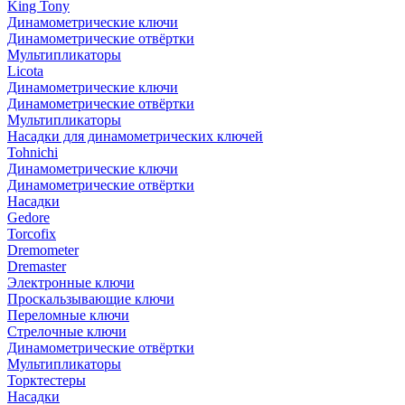
King Tony
Динамометрические ключи
Динамометрические отвёртки
Мультипликаторы
Licota
Динамометрические ключи
Динамометрические отвёртки
Мультипликаторы
Насадки для динамометрических ключей
Tohnichi
Динамометрические ключи
Динамометрические отвёртки
Насадки
Gedore
Torcofix
Dremometer
Dremaster
Электронные ключи
Проскальзывающие ключи
Переломные ключи
Стрелочные ключи
Динамометрические отвёртки
Мультипликаторы
Торктестеры
Насадки