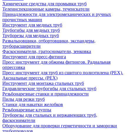
Химические средства для промывки труб
Телеинспекционные камеры, течеискатели
Принадлежности для электромеханических и ручных
прочистных машин
Инструмент для медных труб
Трубогибы для медных труб
Труборезы для медных труб
Развальцовщики, отбортовщики, экспандеры,
труборасширители
Фаскосниматели, гратосниматели, зенковка
Инструмент для пресс-фитинга
Пресс инструмент для обжима фитингов. Радиальная
опрессовка
Пресс инструмент для труб из сшитого полиэтилена (PEX).
Аксиальные прессы. (PEX)
Инструмент для монтажа стальных труб
Гидравлические трубогибы для стальных труб
Резьбонарезные станки и принадлежности
Пилы для резки труб
Станки для накатки желобков
Резьбонарезные клуппы
Труборезы для стальных и нержавеющих труб,
фаскосниматели
Оборудование для проверки герметичности и заморозки
трубопроводов