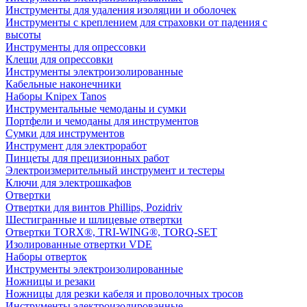
Инструменты для удаления изоляции и оболочек
Инструменты с креплением для страховки от падения с
высоты
Инструменты для опрессовки
Клещи для опрессовки
Инструменты электроизолированные
Кабельные наконечники
Наборы Knipex Tanos
Инструментальные чемоданы и сумки
Портфели и чемоданы для инструментов
Сумки для инструментов
Инструмент для электроработ
Пинцеты для прецизионных работ
Электроизмерительный инструмент и тестеры
Ключи для электрошкафов
Отвертки
Отвертки для винтов Phillips, Pozidriv
Шестигранные и шлицевые отвертки
Отвертки TORX®, TRI-WING®, TORQ-SET
Изолированные отвертки VDE
Наборы отверток
Инструменты электроизолированные
Ножницы и резаки
Ножницы для резки кабеля и проволочных тросов
Инструменты электроизолированные