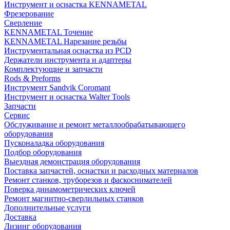
Инструмент и оснастка KENNAMETAL
Фрезерование
Сверление
KENNAMETAL Точение
KENNAMETAL Нарезание резьбы
Инструментальная оснастка из PCD
Держатели инструмента и адаптеры
Комплектующие и запчасти
Rods & Preforms
Инструмент Sandvik Coromant
Инструмент и оснастка Walter Tools
Запчасти
Сервис
Обслуживание и ремонт металлообрабатывающего
оборудования
Пусконаладка оборудования
Подбор оборудования
Выездная демонстрация оборудования
Поставка запчастей, оснастки и расходных материалов
Ремонт станков, труборезов и фаскоснимателей
Поверка динамометрических ключей
Ремонт магнитно-сверлильных станков
Дополнительные услуги
Доставка
Лизинг оборудования