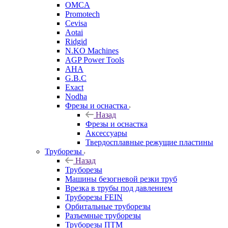
OMCA
Promotech
Cevisa
Aotai
Ridgid
N.KO Machines
AGP Power Tools
AHA
G.B.C
Exact
Nodha
Фрезы и оснастка
Назад
Фрезы и оснастка
Аксессуары
Твердосплавные режущие пластины
Труборезы
Назад
Труборезы
Машины безогневой резки труб
Врезка в трубы под давлением
Труборезы FEIN
Орбитальные труборезы
Разъемные труборезы
Труборезы ПТМ