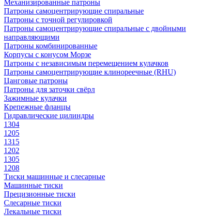
Механизированные патроны
Патроны самоцентрирующие спиральные
Патроны с точной регулировкой
Патроны самоцентрирующие спиральные с двойными
направляющими
Патроны комбинированные
Корпусы с конусом Морзе
Патроны с независимым перемещением кулачков
Патроны самоцентрирующие клинореечные (RHU)
Цанговые патроны
Патроны для заточки свёрл
Зажимные кулачки
Крепежные фланцы
Гидравлические цилиндры
1304
1205
1315
1202
1305
1208
Тиски машинные и слесарные
Машинные тиски
Прецизионные тиски
Слесарные тиски
Лекальные тиски