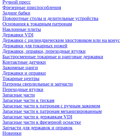
Ручной пресс
Фрезерные приспособления
Задние бабки
Поворотные столы и делительные устройства
Основания к токарным патронам
Наклонные плиты
Державки VDI
Державки с цилиндрическим хвостовиком или на конус
Державки для токарных ножей
Державки, оправки, переходные втулки
Быстросменные токарные и цанговые державки
Контактные датчики
Зажимные цанги
Державки и оправки
Токарные центры
Патроны сверлильные и запчасти
Переходные втулки
Запасные части
Запасные части к тискам
Запасные части к патронам с ручным зажимом
Запасные части к патронам механизированным
Запасные части к державкам VDI
Запасные части к фрезерной оснастке
Запчасти для державок и оправок
Новинки