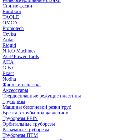
Рельсосверлильные станки
Снятие фаски
Euroboor
TAOLE
OMCA
Promotech
Cevisa
Aotai
Ridgid
N.KO Machines
AGP Power Tools
AHA
G.B.C
Exact
Nodha
Фрезы и оснастка
Аксессуары
Твердосплавные режущие пластины
Труборезы
Машины безогневой резки труб
Врезка в трубы под давлением
Труборезы FEIN
Орбитальные труборезы
Разъемные труборезы
Труборезы ПТМ