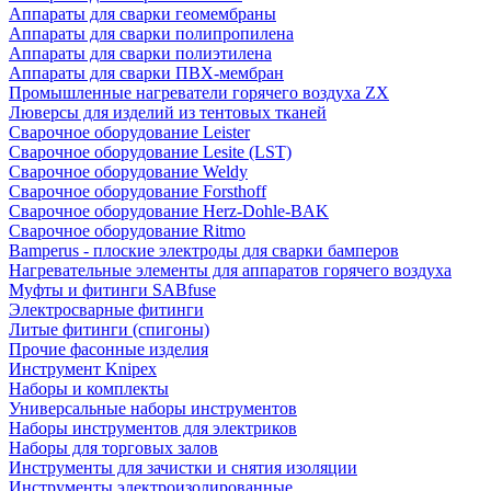
Аппараты для сварки геомембраны
Аппараты для сварки полипропилена
Аппараты для сварки полиэтилена
Аппараты для сварки ПВХ-мембран
Промышленные нагреватели горячего воздуха ZX
Люверсы для изделий из тентовых тканей
Сварочное оборудование Leister
Сварочное оборудование Lesite (LST)
Сварочное оборудование Weldy
Сварочное оборудование Forsthoff
Сварочное оборудование Herz-Dohle-BAK
Сварочное оборудование Ritmo
Bamperus - плоские электроды для сварки бамперов
Нагревательные элементы для аппаратов горячего воздуха
Муфты и фитинги SABfuse
Электросварные фитинги
Литые фитинги (спигоны)
Прочие фасонные изделия
Инструмент Knipex
Наборы и комплекты
Универсальные наборы инструментов
Наборы инструментов для электриков
Наборы для торговых залов
Инструменты для зачистки и снятия изоляции
Инструменты электроизолированные