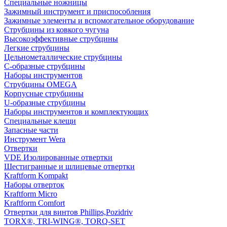
Специальные ножницы
Зажимный инструмент и приспособления
Зажимные элементы и вспомогательное оборудование
Струбцины из ковкого чугуна
Высокоэффективные струбцины
Легкие струбцины
Цельнометаллические струбцины
C-образные струбцины
Наборы инструментов
Струбцины OMEGA
Корпусные струбцины
U-образные струбцины
Наборы инструментов и комплектующих
Специальные клещи
Запасные части
Инструмент Wera
Отвертки
VDE Изолированные отвертки
Шестигранные и шлицевые отвертки
Kraftform Kompakt
Наборы отверток
Kraftform Micro
Kraftform Comfort
Отвертки для винтов Phillips,Pozidriv
TORX®, TRI-WING®, TORQ-SET