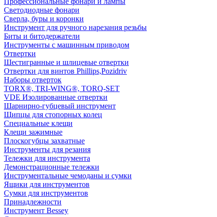
Профессиональные фонари и лампы
Светодиодные фонари
Сверла, буры и коронки
Инструмент для ручного нарезания резьбы
Биты и битодержатели
Инструменты с машинным приводом
Отвертки
Шестигранные и шлицевые отвертки
Отвертки для винтов Phillips,Pozidriv
Наборы отверток
TORX®, TRI-WING®, TORQ-SET
VDE Изолированные отвертки
Шарнирно-губцевый инструмент
Щипцы для стопорных колец
Специальные клещи
Клещи зажимные
Плоскогубцы захватные
Инструменты для резания
Тележки для инструмента
Демонстрационные тележки
Инструментальные чемоданы и сумки
Ящики для инструментов
Сумки для инструментов
Принадлежности
Инструмент Bessey