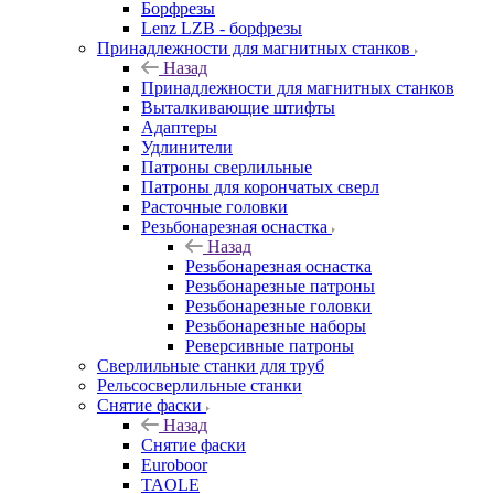
Борфрезы
Lenz LZB - борфрезы
Принадлежности для магнитных станков
Назад
Принадлежности для магнитных станков
Выталкивающие штифты
Адаптеры
Удлинители
Патроны сверлильные
Патроны для корончатых сверл
Расточные головки
Резьбонарезная оснастка
Назад
Резьбонарезная оснастка
Резьбонарезные патроны
Резьбонарезные головки
Резьбонарезные наборы
Реверсивные патроны
Сверлильные станки для труб
Рельсосверлильные станки
Снятие фаски
Назад
Снятие фаски
Euroboor
TAOLE