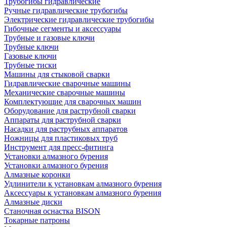
Трубогибы гидравлические
Ручные гидравлические трубогибы
Электрические гидравлические трубогибы
Гибочные сегменты и аксессуары
Трубные и газовые ключи
Трубные ключи
Газовые ключи
Трубные тиски
Машины для стыковой сварки
Гидравлические сварочные машины
Механические сварочные машины
Комплектующие для сварочных машин
Оборудование для раструбной сварки
Аппараты для раструбной сварки
Насадки для раструбных аппаратов
Ножницы для пластиковых труб
Инструмент для пресс-фитинга
Установки алмазного бурения
Установки алмазного бурения
Алмазные коронки
Удлинители к установкам алмазного бурения
Аксессуары к установкам алмазного бурения
Алмазные диски
Станочная оснастка BISON
Токарные патроны