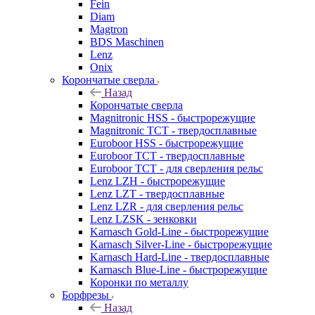
Fein
Diam
Magtron
BDS Maschinen
Lenz
Onix
Корончатые сверла
Назад
Корончатые сверла
Magnitronic HSS - быстрорежущие
Magnitronic TCT - твердосплавные
Euroboor HSS - быстрорежущие
Euroboor TCT - твердосплавные
Euroboor TCT - для сверления рельс
Lenz LZH - быстрорежущие
Lenz LZT - твердосплавные
Lenz LZR - для сверления рельс
Lenz LZSK - зенковки
Karnasch Gold-Line - быстрорежущие
Karnasch Silver-Line - быстрорежущие
Karnasch Hard-Line - твердосплавные
Karnasch Blue-Line - быстрорежущие
Коронки по металлу
Борфрезы
Назад