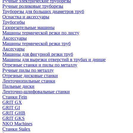
Ручные электрические труборезы
Ручные роликовые труборезы
Труборезы для больших диаметров труб
Оснастка и аксессуары
Трубогибы
Газорезательные машины
Машины термической резки по листу
Аксессуары
Машины термической резки труб
Аксесуары
Машины для фигурной резки труб
Машины для вырезки отверстий в трубах и днище
Отрезные станки и пилы по металлу
Ручные пилы по металлу
Отрезные дисковые станки
Ленточнопильные станки
Пильные диски
Ленточно-шлифовальные станки
Станки Fein
GRIT GX
GRIT GI
GRIT GHB
GRIT GKS
NKO Machines
Станки Stalex