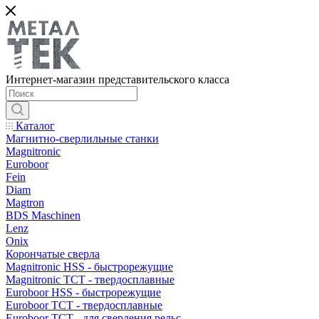
Интернет-магазин представительского класса
Каталог
Магнитно-сверлильные станки
Magnitronic
Euroboor
Fein
Diam
Magtron
BDS Maschinen
Lenz
Onix
Корончатые сверла
Magnitronic HSS - быстрорежущие
Magnitronic TCT - твердосплавные
Euroboor HSS - быстрорежущие
Euroboor TCT - твердосплавные
Euroboor TCT - для сверления рельс