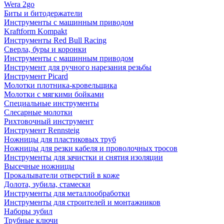
Wera 2go
Биты и битодержатели
Инструменты с машинным приводом
Kraftform Kompakt
Инструменты Red Bull Racing
Сверла, буры и коронки
Инструменты с машинным приводом
Инструмент для ручного нарезания резьбы
Инструмент Picard
Молотки плотника-кровельщика
Молотки с мягкими бойками
Специальные инструменты
Слесарные молотки
Рихтовочный инструмент
Инструмент Rennsteig
Ножницы для пластиковых труб
Ножницы для резки кабеля и проволочных тросов
Инструменты для зачистки и снятия изоляции
Высечные ножницы
Прокалыватели отверстий в коже
Долота, зубила, стамески
Инструменты для металлообработки
Инструменты для строителей и монтажников
Наборы зубил
Трубные ключи