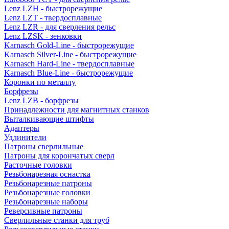
Lenz LZH - быстрорежущие
Lenz LZT - твердосплавные
Lenz LZR - для сверления рельс
Lenz LZSK - зенковки
Karnasch Gold-Line - быстрорежущие
Karnasch Silver-Line - быстрорежущие
Karnasch Hard-Line - твердосплавные
Karnasch Blue-Line - быстрорежущие
Коронки по металлу
Борфрезы
Lenz LZB - борфрезы
Принадлежности для магнитных станков
Выталкивающие штифты
Адаптеры
Удлинители
Патроны сверлильные
Патроны для корончатых сверл
Расточные головки
Резьбонарезная оснастка
Резьбонарезные патроны
Резьбонарезные головки
Резьбонарезные наборы
Реверсивные патроны
Сверлильные станки для труб