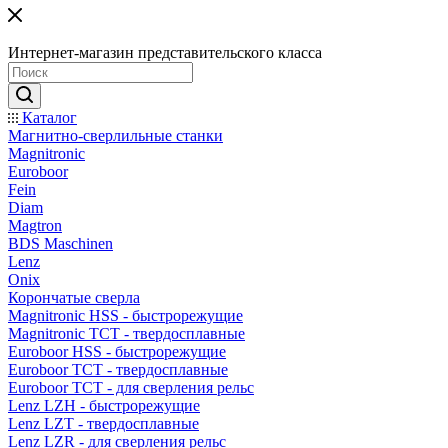
Интернет-магазин представительского класса
Каталог
Магнитно-сверлильные станки
Magnitronic
Euroboor
Fein
Diam
Magtron
BDS Maschinen
Lenz
Onix
Корончатые сверла
Magnitronic HSS - быстрорежущие
Magnitronic TCT - твердосплавные
Euroboor HSS - быстрорежущие
Euroboor TCT - твердосплавные
Euroboor TCT - для сверления рельс
Lenz LZH - быстрорежущие
Lenz LZT - твердосплавные
Lenz LZR - для сверления рельс