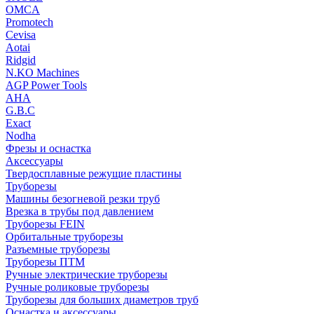
OMCA
Promotech
Cevisa
Aotai
Ridgid
N.KO Machines
AGP Power Tools
AHA
G.B.C
Exact
Nodha
Фрезы и оснастка
Аксессуары
Твердосплавные режущие пластины
Труборезы
Машины безогневой резки труб
Врезка в трубы под давлением
Труборезы FEIN
Орбитальные труборезы
Разъемные труборезы
Труборезы ПТМ
Ручные электрические труборезы
Ручные роликовые труборезы
Труборезы для больших диаметров труб
Оснастка и аксессуары