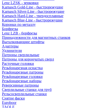
Lenz LZSK - зенковки
Karnasch Gold-Line - быстрорежущие
Karnasch Silver-Line - быстрорежущие
Karnasch Hard-Line - твердосплавные
Karnasch Blue-Line - быстрорежущие
Коронки по металлу
Борфрезы
Lenz LZB - борфрезы
Принадлежности для магнитных станков
Выталкивающие штифты
Адаптеры
Удлинители
Патроны сверлильные
Патроны для корончатых сверл
Расточные головки
Резьбонарезная оснастка
Резьбонарезные патроны
Резьбонарезные головки
Резьбонарезные наборы
Реверсивные патроны
Сверлильные станки для труб
Рельсосверлильные станки
Снятие фаски
Euroboor
TAOLE