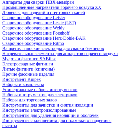
Аппараты для сварки ПВХ-мембран
Промышленные нагреватели горячего воздуха ZX
Люверсы для изделий из тентовых тканей
Сварочное оборудование Leister
Сварочное оборудование Lesite (LST)
Сварочное оборудование Weldy
Сварочное оборудование Forsthoff
Сварочное оборудование Herz-Dohle-BAK
Сварочное оборудование Ritmo
Bamperus - плоские электроды для сварки бамперов
Нагревательные элементы для аппаратов горячего воздуха
Муфты и фитинги SABfuse
Электросварные фитинги
Литые фитинги (спигоны)
Прочие фасонные изделия
Инструмент Knipex
Наборы и комплекты
Универсальные наборы инструментов
Наборы инструментов для электриков
Наборы для торговых залов
Инструменты для зачистки и снятия изоляции
Инструменты электроизолированные
Инструменты для удаления изоляции и оболочек
Инструменты с креплением для страховки от падения с
высоты