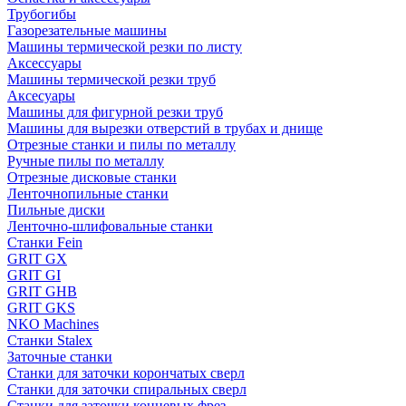
Трубогибы
Газорезательные машины
Машины термической резки по листу
Аксессуары
Машины термической резки труб
Аксесуары
Машины для фигурной резки труб
Машины для вырезки отверстий в трубах и днище
Отрезные станки и пилы по металлу
Ручные пилы по металлу
Отрезные дисковые станки
Ленточнопильные станки
Пильные диски
Ленточно-шлифовальные станки
Станки Fein
GRIT GX
GRIT GI
GRIT GHB
GRIT GKS
NKO Machines
Станки Stalex
Заточные станки
Станки для заточки корончатых сверл
Станки для заточки спиральных сверл
Станки для заточки концевых фрез