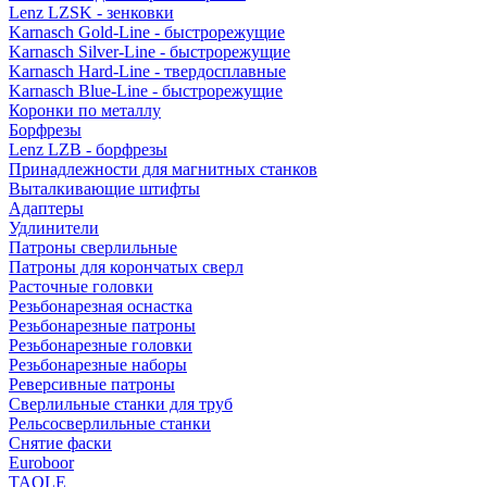
Lenz LZSK - зенковки
Karnasch Gold-Line - быстрорежущие
Karnasch Silver-Line - быстрорежущие
Karnasch Hard-Line - твердосплавные
Karnasch Blue-Line - быстрорежущие
Коронки по металлу
Борфрезы
Lenz LZB - борфрезы
Принадлежности для магнитных станков
Выталкивающие штифты
Адаптеры
Удлинители
Патроны сверлильные
Патроны для корончатых сверл
Расточные головки
Резьбонарезная оснастка
Резьбонарезные патроны
Резьбонарезные головки
Резьбонарезные наборы
Реверсивные патроны
Сверлильные станки для труб
Рельсосверлильные станки
Снятие фаски
Euroboor
TAOLE