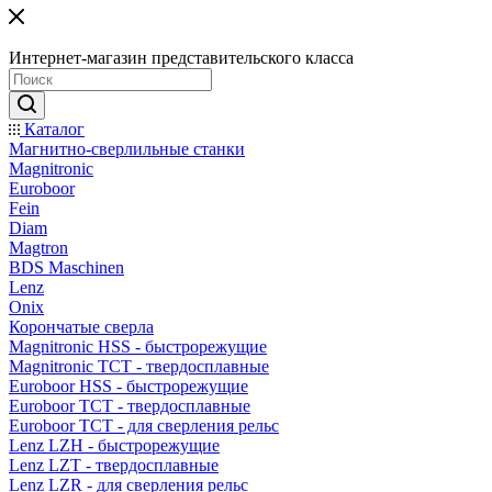
Интернет-магазин представительского класса
Каталог
Магнитно-сверлильные станки
Magnitronic
Euroboor
Fein
Diam
Magtron
BDS Maschinen
Lenz
Onix
Корончатые сверла
Magnitronic HSS - быстрорежущие
Magnitronic TCT - твердосплавные
Euroboor HSS - быстрорежущие
Euroboor TCT - твердосплавные
Euroboor TCT - для сверления рельс
Lenz LZH - быстрорежущие
Lenz LZT - твердосплавные
Lenz LZR - для сверления рельс