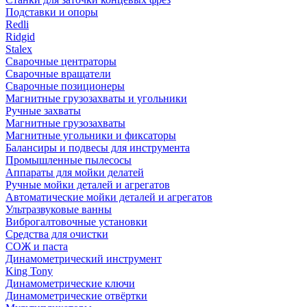
Подставки и опоры
Redli
Ridgid
Stalex
Сварочные центраторы
Сварочные вращатели
Сварочные позиционеры
Магнитные грузозахваты и угольники
Ручные захваты
Магнитные грузозахваты
Магнитные угольники и фиксаторы
Балансиры и подвесы для инструмента
Промышленные пылесосы
Аппараты для мойки делатей
Ручные мойки деталей и агрегатов
Автоматические мойки деталей и агрегатов
Ультразвуковые ванны
Виброгалтовочные установки
Средства для очистки
СОЖ и паста
Динамометрический инструмент
King Tony
Динамометрические ключи
Динамометрические отвёртки