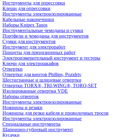
Инструменты для опрессовки
Клещи для опрессовки
Инструменты электроизолированные
Кабельные наконечники
Наборы Knipex Tanos
Инструментальные чемоданы и сумки
Портфели и чемоданы для инструментов
Сумки для инструментов
Инструмент для электроработ
Пинцеты для прецизионных работ
Электроизмерительный инструмент и тестеры
Ключи для электрошкафов
Отвертки
Отвертки для винтов Phillips, Pozidriv
Шестигранные и шлицевые отвертки
Отвертки TORX®, TRI-WING®, TORQ-SET
Изолированные отвертки VDE
Наборы отверток
Инструменты электроизолированные
Ножницы и резаки
Ножницы для резки кабеля и проволочных тросов
Инструменты электроизолированные
Специальные инструменты
Шарнирно-губцевый инструмент
Кусачки