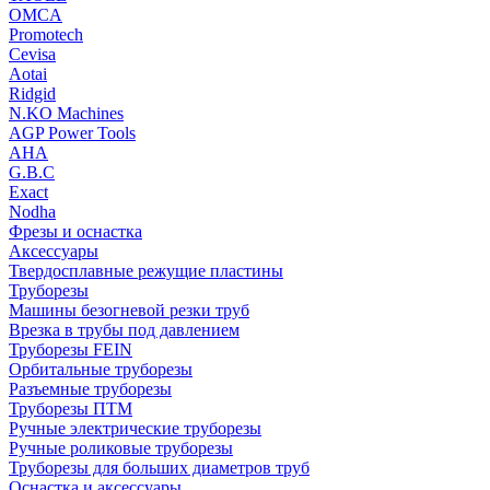
OMCA
Promotech
Cevisa
Aotai
Ridgid
N.KO Machines
AGP Power Tools
AHA
G.B.C
Exact
Nodha
Фрезы и оснастка
Аксессуары
Твердосплавные режущие пластины
Труборезы
Машины безогневой резки труб
Врезка в трубы под давлением
Труборезы FEIN
Орбитальные труборезы
Разъемные труборезы
Труборезы ПТМ
Ручные электрические труборезы
Ручные роликовые труборезы
Труборезы для больших диаметров труб
Оснастка и аксессуары