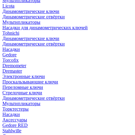
Мультипликаторы
Licota
Динамометрические ключи
Динамометрические отвёртки
Мультипликаторы
Насадки для динамометрических ключей
Tohnichi
Динамометрические ключи
Динамометрические отвёртки
Насадки
Gedore
Torcofix
Dremometer
Dremaster
Электронные ключи
Проскальзывающие ключи
Переломные ключи
Стрелочные ключи
Динамометрические отвёртки
Мультипликаторы
Торктестеры
Насадки
Аксессуары
Gedore RED
Stahlwille