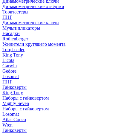
Динамометрические ключи
Динамометрические отвёртки
Торктестеры
ПНГ
Динамометрические ключи
Мультипликаторы
Насадки
Rothenberger
Усилители крутящего момента
TorqLeader
King Tony
Licota
Garwin
Gedore
Losomat
ПНГ
Гайковерты
King Tony
Наборы с гайковертом
Mighty Seven
Наборы с гайковертом
Losomat
Atlas Copco
Wren
Гайковерты