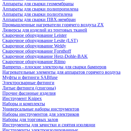
Аппараты для сварки геомембраны
Аппараты для сварки полипропилена
Аппараты для сварки полиэтилена
Аппараты для сварки ПВХ-мембран
Промышленные нагреватели горячего воздуха ZX
Люверсы для изделий из тентовых тканей
Сварочное оборудование Leister
Сварочное оборудование Lesite (LST)
Сварочное оборудование Weldy
Сварочное оборудование Forsthoff
Сварочное оборудование Herz-Dohle-BAK
Сварочное оборудование Ritmo
Bamperus - плоские электроды для сварки бамперов
Нагревательные элементы для аппаратов горячего воздуха
Муфты и фитинги SABfuse
Электросварные фитинги
Литые фитинги (спигоны)
Прочие фасонные изделия
Инструмент Knipex
Наборы и комплекты
Универсальные наборы инструментов
Наборы инструментов для электриков
Наборы для торговых залов
Инструменты для зачистки и снятия изоляции
Инструменты электроизолированные