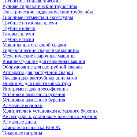
Трубогибы гидравлические
Ручные гидравлические трубогибы
Электрические гидравлические трубогибы
Гибочные сегменты и аксессуары
Трубные и газовые ключи
Трубные ключи
Газовые ключи
Трубные тиски
Машины для стыковой сварки
Гидравлические сварочные машины
Механические сварочные машины
Комплектующие для сварочных машин
Оборудование для раструбной сварки
Аппараты для раструбной сварки
Насадки для раструбных аппаратов
Ножницы для пластиковых труб
Инструмент для пресс-фитинга
Установки алмазного бурения
Установки алмазного бурения
Алмазные коронки
Удлинители к установкам алмазного бурения
Аксессуары к установкам алмазного бурения
Алмазные диски
Станочная оснастка BISON
Токарные патроны