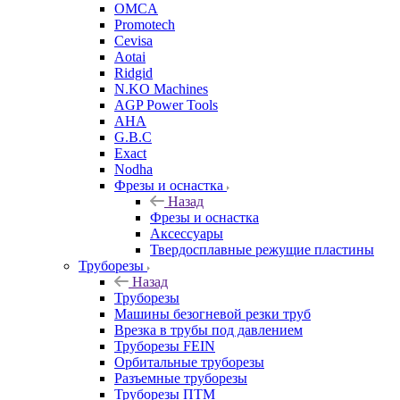
OMCA
Promotech
Cevisa
Aotai
Ridgid
N.KO Machines
AGP Power Tools
AHA
G.B.C
Exact
Nodha
Фрезы и оснастка
Назад
Фрезы и оснастка
Аксессуары
Твердосплавные режущие пластины
Труборезы
Назад
Труборезы
Машины безогневой резки труб
Врезка в трубы под давлением
Труборезы FEIN
Орбитальные труборезы
Разъемные труборезы
Труборезы ПТМ