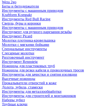
Wera 2go
Биты и битодержатели
Инструменты с машинным приводом
Kraftform Kompakt
Инструменты Red Bull Racing
Сверла, буры и коронки
Инструменты с машинным приводом
Инструмент для ручного нарезания резьбы
Инструмент Picard
Молотки плотника-кровельщика
Молотки с мягкими бойками
Специальные инструменты
Слесарные молотки
Рихтовочный инструмент
Инструмент Rennsteig
Ножницы для пластиковых труб
Ножницы для резки кабеля и проволочных тросов
Инструменты для зачистки и снятия изоляции
Высечные ножницы
Прокалыватели отверстий в коже
Долота, зубила, стамески
Инструменты для металлообработки
Инструменты для строителей и монтажников
Наборы зубил
Трубные ключи