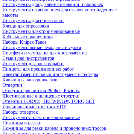
Инструменты для удаления изоляции и оболочек
Инструменты с креплением для страховки от падения с
высоты
Инструменты для опрессовки
Клещи для опрессовки
Инструменты электроизолированные
Кабельные наконечники
Наборы Knipex Tanos
Инструментальные чемоданы и сумки
Портфели и чемоданы для инструментов
Сумки для инструментов
Инструмент для электроработ
Пинцеты для прецизионных работ
Электроизмерительный инструмент и тестеры
Ключи для электрошкафов
Отвертки
Отвертки для винтов Phillips, Pozidriv
Шестигранные и шлицевые отвертки
Отвертки TORX®, TRI-WING®, TORQ-SET
Изолированные отвертки VDE
Наборы отверток
Инструменты электроизолированные
Ножницы и резаки
Ножницы для резки кабеля и проволочных тросов
Инструменты электроизолированные