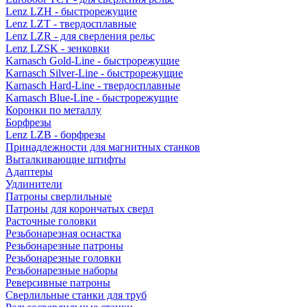
Lenz LZH - быстрорежущие
Lenz LZT - твердосплавные
Lenz LZR - для сверления рельс
Lenz LZSK - зенковки
Karnasch Gold-Line - быстрорежущие
Karnasch Silver-Line - быстрорежущие
Karnasch Hard-Line - твердосплавные
Karnasch Blue-Line - быстрорежущие
Коронки по металлу
Борфрезы
Lenz LZB - борфрезы
Принадлежности для магнитных станков
Выталкивающие штифты
Адаптеры
Удлинители
Патроны сверлильные
Патроны для корончатых сверл
Расточные головки
Резьбонарезная оснастка
Резьбонарезные патроны
Резьбонарезные головки
Резьбонарезные наборы
Реверсивные патроны
Сверлильные станки для труб