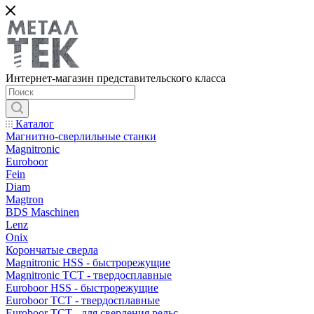
Интернет-магазин представительского класса
Каталог
Магнитно-сверлильные станки
Magnitronic
Euroboor
Fein
Diam
Magtron
BDS Maschinen
Lenz
Onix
Корончатые сверла
Magnitronic HSS - быстрорежущие
Magnitronic TCT - твердосплавные
Euroboor HSS - быстрорежущие
Euroboor TCT - твердосплавные
Euroboor TCT - для сверления рельс