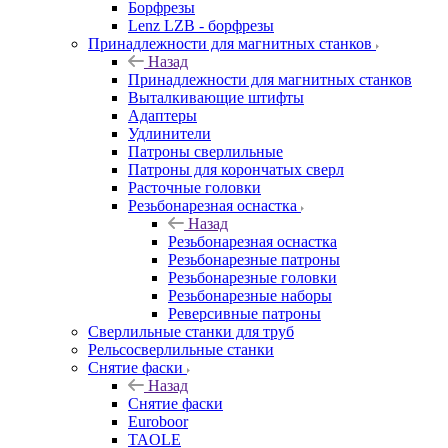
Борфрезы
Lenz LZB - борфрезы
Принадлежности для магнитных станков
Назад
Принадлежности для магнитных станков
Выталкивающие штифты
Адаптеры
Удлинители
Патроны сверлильные
Патроны для корончатых сверл
Расточные головки
Резьбонарезная оснастка
Назад
Резьбонарезная оснастка
Резьбонарезные патроны
Резьбонарезные головки
Резьбонарезные наборы
Реверсивные патроны
Сверлильные станки для труб
Рельсосверлильные станки
Снятие фаски
Назад
Снятие фаски
Euroboor
TAOLE