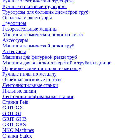
Ручные электрические труборезы
Ручные роликовые труборезы
Труборезы для больших диаметров труб
Оснастка и аксессуары
Трубогибы
Газорезательные машины
Машины термической резки по листу
Аксессуары
Машины термической резки труб
Аксесуары
Машины для фигурной резки труб
Машины для вырезки отверстий в трубах и днище
Отрезные станки и пилы по металлу
Ручные пилы по металлу
Отрезные дисковые станки
Ленточнопильные станки
Пильные диски
Ленточно-шлифовальные станки
Станки Fein
GRIT GX
GRIT GI
GRIT GHB
GRIT GKS
NKO Machines
Станки Stalex