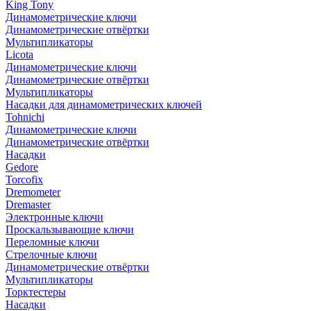
King Tony
Динамометрические ключи
Динамометрические отвёртки
Мультипликаторы
Licota
Динамометрические ключи
Динамометрические отвёртки
Мультипликаторы
Насадки для динамометрических ключей
Tohnichi
Динамометрические ключи
Динамометрические отвёртки
Насадки
Gedore
Torcofix
Dremometer
Dremaster
Электронные ключи
Проскальзывающие ключи
Переломные ключи
Стрелочные ключи
Динамометрические отвёртки
Мультипликаторы
Торктестеры
Насадки