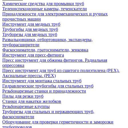
Химические средства для промывки труб
Телеинспекционные камеры, течеискатели
Принадлежности для электромеханических и ручных
прочистных машин
Инструмент для медных труб
Трубогибы для медных труб
Труборезы для медных труб
Развальцовщики, отбортовщики, экспандеры,
труборасширители
Фаскосниматели, гратосниматели, зенковка
Инструмент для пресс-фитинга
Пресс инструмент для обжима фитингов. Радиальная
опрессовка
Пресс инструмент для труб из сшитого полиэтилена (PEX).
Аксиальные прессы. (PEX)
Инструмент для монтажа стальных труб
Гидравлические трубогибы для стальных труб
Резьбонарезные станки и принадлежности
Пилы для резки труб
Станки для накатки желобков
Резьбонарезные клуппы
Труборезы для стальных и нержавеющих труб,
фаскосниматели
Оборудование для проверки герметичности и заморозки
трубопроводов