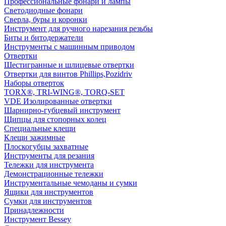
Профессиональные фонари и лампы
Светодиодные фонари
Сверла, буры и коронки
Инструмент для ручного нарезания резьбы
Биты и битодержатели
Инструменты с машинным приводом
Отвертки
Шестигранные и шлицевые отвертки
Отвертки для винтов Phillips,Pozidriv
Наборы отверток
TORX®, TRI-WING®, TORQ-SET
VDE Изолированные отвертки
Шарнирно-губцевый инструмент
Щипцы для стопорных колец
Специальные клещи
Клещи зажимные
Плоскогубцы захватные
Инструменты для резания
Тележки для инструмента
Демонстрационные тележки
Инструментальные чемоданы и сумки
Ящики для инструментов
Сумки для инструментов
Принадлежности
Инструмент Bessey