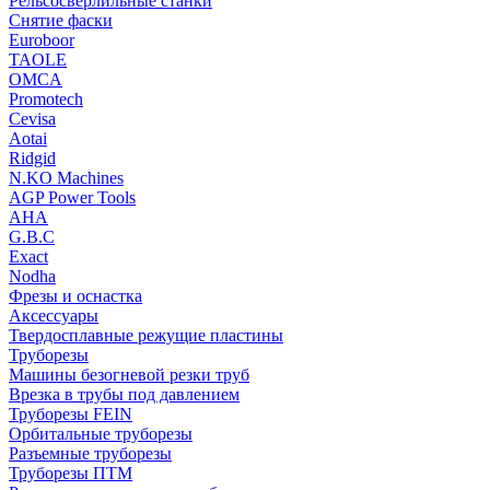
Рельсосверлильные станки
Снятие фаски
Euroboor
TAOLE
OMCA
Promotech
Cevisa
Aotai
Ridgid
N.KO Machines
AGP Power Tools
AHA
G.B.C
Exact
Nodha
Фрезы и оснастка
Аксессуары
Твердосплавные режущие пластины
Труборезы
Машины безогневой резки труб
Врезка в трубы под давлением
Труборезы FEIN
Орбитальные труборезы
Разъемные труборезы
Труборезы ПТМ