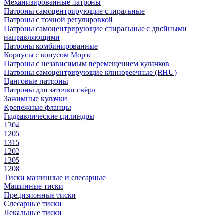
Механизированные патроны
Патроны самоцентрирующие спиральные
Патроны с точной регулировкой
Патроны самоцентрирующие спиральные с двойными
направляющими
Патроны комбинированные
Корпусы с конусом Морзе
Патроны с независимым перемещением кулачков
Патроны самоцентрирующие клинореечные (RHU)
Цанговые патроны
Патроны для заточки свёрл
Зажимные кулачки
Крепежные фланцы
Гидравлические цилиндры
1304
1205
1315
1202
1305
1208
Тиски машинные и слесарные
Машинные тиски
Прецизионные тиски
Слесарные тиски
Лекальные тиски