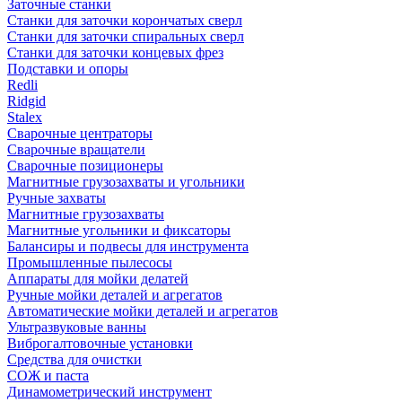
Заточные станки
Станки для заточки корончатых сверл
Станки для заточки спиральных сверл
Станки для заточки концевых фрез
Подставки и опоры
Redli
Ridgid
Stalex
Сварочные центраторы
Сварочные вращатели
Сварочные позиционеры
Магнитные грузозахваты и угольники
Ручные захваты
Магнитные грузозахваты
Магнитные угольники и фиксаторы
Балансиры и подвесы для инструмента
Промышленные пылесосы
Аппараты для мойки делатей
Ручные мойки деталей и агрегатов
Автоматические мойки деталей и агрегатов
Ультразвуковые ванны
Виброгалтовочные установки
Средства для очистки
СОЖ и паста
Динамометрический инструмент