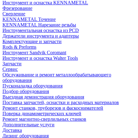
Инструмент и оснастка KENNAMETAL
Фрезерование
Сверление
KENNAMETAL Точение
KENNAMETAL Нарезание резьбы
Инструментальная оснастка из PCD
Держатели инструмента и адаптеры
Комплектующие и запчасти
Rods & Preforms
Инструмент Sandvik Coromant
Инструмент и оснастка Walter Tools
Запчасти
Сервис
Обслуживание и ремонт металлообрабатывающего
оборудования
Пусконаладка оборудования
Подбор оборудования
Выездная демонстрация оборудования
Поставка запчастей, оснастки и расходных материалов
Ремонт станков, труборезов и фаскоснимателей
Поверка динамометрических ключей
Ремонт магнитно-сверлильных станков
Дополнительные услуги
Доставка
Лизинг оборудования