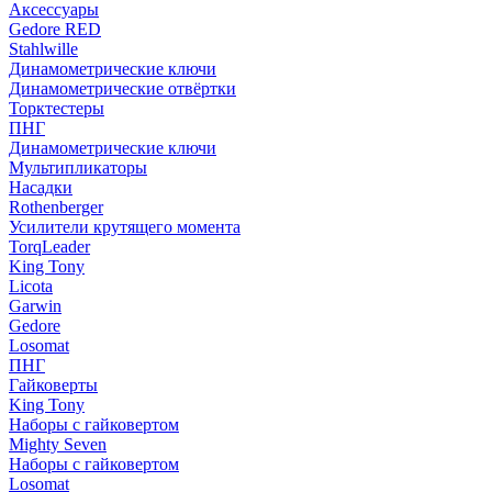
Аксессуары
Gedore RED
Stahlwille
Динамометрические ключи
Динамометрические отвёртки
Торктестеры
ПНГ
Динамометрические ключи
Мультипликаторы
Насадки
Rothenberger
Усилители крутящего момента
TorqLeader
King Tony
Licota
Garwin
Gedore
Losomat
ПНГ
Гайковерты
King Tony
Наборы с гайковертом
Mighty Seven
Наборы с гайковертом
Losomat