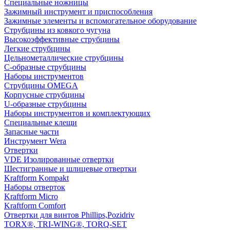
Специальные ножницы
Зажимный инструмент и приспособления
Зажимные элементы и вспомогательное оборудование
Струбцины из ковкого чугуна
Высокоэффективные струбцины
Легкие струбцины
Цельнометаллические струбцины
C-образные струбцины
Наборы инструментов
Струбцины OMEGA
Корпусные струбцины
U-образные струбцины
Наборы инструментов и комплектующих
Специальные клещи
Запасные части
Инструмент Wera
Отвертки
VDE Изолированные отвертки
Шестигранные и шлицевые отвертки
Kraftform Kompakt
Наборы отверток
Kraftform Micro
Kraftform Comfort
Отвертки для винтов Phillips,Pozidriv
TORX®, TRI-WING®, TORQ-SET