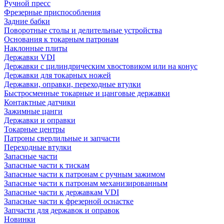
Ручной пресс
Фрезерные приспособления
Задние бабки
Поворотные столы и делительные устройства
Основания к токарным патронам
Наклонные плиты
Державки VDI
Державки с цилиндрическим хвостовиком или на конус
Державки для токарных ножей
Державки, оправки, переходные втулки
Быстросменные токарные и цанговые державки
Контактные датчики
Зажимные цанги
Державки и оправки
Токарные центры
Патроны сверлильные и запчасти
Переходные втулки
Запасные части
Запасные части к тискам
Запасные части к патронам с ручным зажимом
Запасные части к патронам механизированным
Запасные части к державкам VDI
Запасные части к фрезерной оснастке
Запчасти для державок и оправок
Новинки