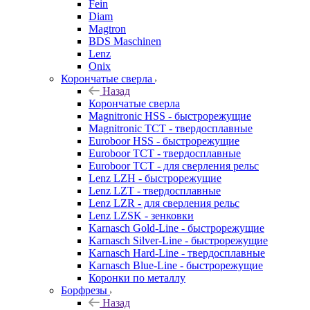
Fein
Diam
Magtron
BDS Maschinen
Lenz
Onix
Корончатые сверла
Назад
Корончатые сверла
Magnitronic HSS - быстрорежущие
Magnitronic TCT - твердосплавные
Euroboor HSS - быстрорежущие
Euroboor TCT - твердосплавные
Euroboor TCT - для сверления рельс
Lenz LZH - быстрорежущие
Lenz LZT - твердосплавные
Lenz LZR - для сверления рельс
Lenz LZSK - зенковки
Karnasch Gold-Line - быстрорежущие
Karnasch Silver-Line - быстрорежущие
Karnasch Hard-Line - твердосплавные
Karnasch Blue-Line - быстрорежущие
Коронки по металлу
Борфрезы
Назад