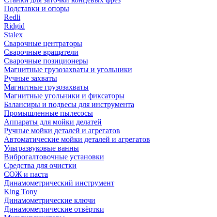
Подставки и опоры
Redli
Ridgid
Stalex
Сварочные центраторы
Сварочные вращатели
Сварочные позиционеры
Магнитные грузозахваты и угольники
Ручные захваты
Магнитные грузозахваты
Магнитные угольники и фиксаторы
Балансиры и подвесы для инструмента
Промышленные пылесосы
Аппараты для мойки делатей
Ручные мойки деталей и агрегатов
Автоматические мойки деталей и агрегатов
Ультразвуковые ванны
Виброгалтовочные установки
Средства для очистки
СОЖ и паста
Динамометрический инструмент
King Tony
Динамометрические ключи
Динамометрические отвёртки