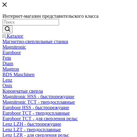
Интернет-магазин представительского класса
Каталог
Магнитно-сверлильные станки
Magnitronic
Euroboor
Fein
Diam
Magtron
BDS Maschinen
Lenz
Onix
Корончатые сверла
Magnitronic HSS - быстрорежущие
Magnitronic TCT - твердосплавные
Euroboor HSS - быстрорежущие
Euroboor TCT - твердосплавные
Euroboor TCT - для сверления рельс
Lenz LZH - быстрорежущие
Lenz LZT - твердосплавные
Lenz LZR - для сверления рельс