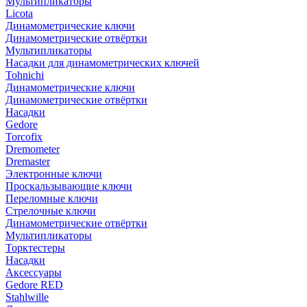
Мультипликаторы
Licota
Динамометрические ключи
Динамометрические отвёртки
Мультипликаторы
Насадки для динамометрических ключей
Tohnichi
Динамометрические ключи
Динамометрические отвёртки
Насадки
Gedore
Torcofix
Dremometer
Dremaster
Электронные ключи
Проскальзывающие ключи
Переломные ключи
Стрелочные ключи
Динамометрические отвёртки
Мультипликаторы
Торктестеры
Насадки
Аксессуары
Gedore RED
Stahlwille