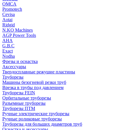
OMCA
Promotech
Cevisa
Aotai
Ridgid
N.KO Machines
AGP Power Tools
AHA
G.B.C
Exact
Nodha
Фрезы и оснастка
Аксессуары
Твердосплавные режущие пластины
Труборезы
Машины безогневой резки труб
Врезка в трубы под давлением
Труборезы FEIN
Орбитальные труборезы
Разъемные труборезы
Труборезы ПТМ
Ручные электрические труборезы
Ручные роликовые труборезы
Труборезы для больших диаметров труб
Оснастка и аксессуары