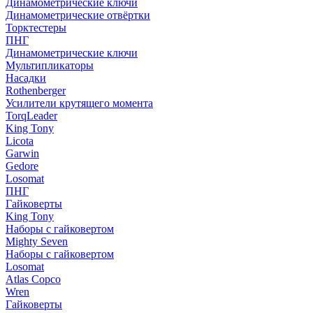
Динамометрические ключи
Динамометрические отвёртки
Торктестеры
ПНГ
Динамометрические ключи
Мультипликаторы
Насадки
Rothenberger
Усилители крутящего момента
TorqLeader
King Tony
Licota
Garwin
Gedore
Losomat
ПНГ
Гайковерты
King Tony
Наборы с гайковертом
Mighty Seven
Наборы с гайковертом
Losomat
Atlas Copco
Wren
Гайковерты