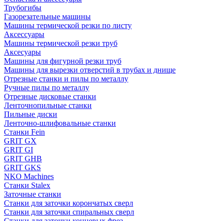
Трубогибы
Газорезательные машины
Машины термической резки по листу
Аксессуары
Машины термической резки труб
Аксесуары
Машины для фигурной резки труб
Машины для вырезки отверстий в трубах и днище
Отрезные станки и пилы по металлу
Ручные пилы по металлу
Отрезные дисковые станки
Ленточнопильные станки
Пильные диски
Ленточно-шлифовальные станки
Станки Fein
GRIT GX
GRIT GI
GRIT GHB
GRIT GKS
NKO Machines
Станки Stalex
Заточные станки
Станки для заточки корончатых сверл
Станки для заточки спиральных сверл
Станки для заточки концевых фрез