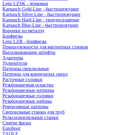
Lenz LZSK - зенковки
Karnasch Gold-Line - быстрорежущие
Karnasch Silver-Line - быстрорежущие
Karnasch Hard-Line - твердосплавные
Karnasch Blue-Line - быстрорежущие
Коронки по металлу
Борфрезы
Lenz LZB - борфрезы
Принадлежности для магнитных станков
Выталкивающие штифты
Адаптеры
Удлинители
Патроны сверлильные
Патроны для корончатых сверл
Расточные головки
Резьбонарезная оснастка
Резьбонарезные патроны
Резьбонарезные головки
Резьбонарезные наборы
Реверсивные патроны
Сверлильные станки для труб
Рельсосверлильные станки
Снятие фаски
Euroboor
TAOLE