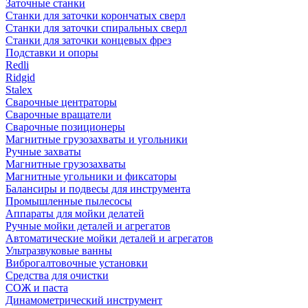
Заточные станки
Станки для заточки корончатых сверл
Станки для заточки спиральных сверл
Станки для заточки концевых фрез
Подставки и опоры
Redli
Ridgid
Stalex
Сварочные центраторы
Сварочные вращатели
Сварочные позиционеры
Магнитные грузозахваты и угольники
Ручные захваты
Магнитные грузозахваты
Магнитные угольники и фиксаторы
Балансиры и подвесы для инструмента
Промышленные пылесосы
Аппараты для мойки делатей
Ручные мойки деталей и агрегатов
Автоматические мойки деталей и агрегатов
Ультразвуковые ванны
Виброгалтовочные установки
Средства для очистки
СОЖ и паста
Динамометрический инструмент