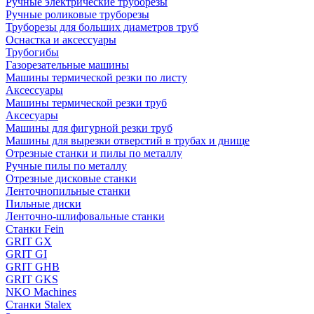
Ручные электрические труборезы
Ручные роликовые труборезы
Труборезы для больших диаметров труб
Оснастка и аксессуары
Трубогибы
Газорезательные машины
Машины термической резки по листу
Аксессуары
Машины термической резки труб
Аксесуары
Машины для фигурной резки труб
Машины для вырезки отверстий в трубах и днище
Отрезные станки и пилы по металлу
Ручные пилы по металлу
Отрезные дисковые станки
Ленточнопильные станки
Пильные диски
Ленточно-шлифовальные станки
Станки Fein
GRIT GX
GRIT GI
GRIT GHB
GRIT GKS
NKO Machines
Станки Stalex