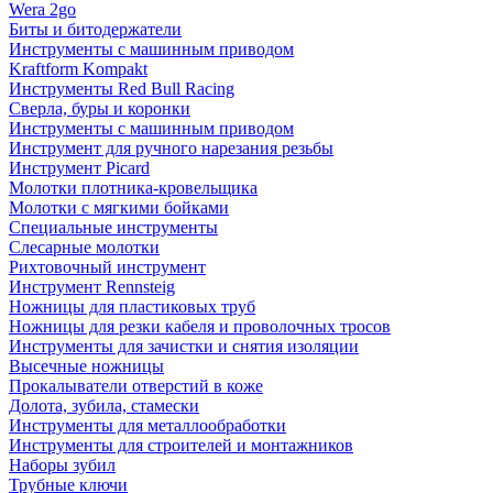
Wera 2go
Биты и битодержатели
Инструменты с машинным приводом
Kraftform Kompakt
Инструменты Red Bull Racing
Сверла, буры и коронки
Инструменты с машинным приводом
Инструмент для ручного нарезания резьбы
Инструмент Picard
Молотки плотника-кровельщика
Молотки с мягкими бойками
Специальные инструменты
Слесарные молотки
Рихтовочный инструмент
Инструмент Rennsteig
Ножницы для пластиковых труб
Ножницы для резки кабеля и проволочных тросов
Инструменты для зачистки и снятия изоляции
Высечные ножницы
Прокалыватели отверстий в коже
Долота, зубила, стамески
Инструменты для металлообработки
Инструменты для строителей и монтажников
Наборы зубил
Трубные ключи