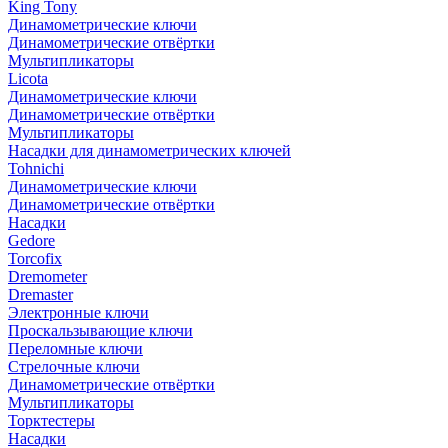
King Tony
Динамометрические ключи
Динамометрические отвёртки
Мультипликаторы
Licota
Динамометрические ключи
Динамометрические отвёртки
Мультипликаторы
Насадки для динамометрических ключей
Tohnichi
Динамометрические ключи
Динамометрические отвёртки
Насадки
Gedore
Torcofix
Dremometer
Dremaster
Электронные ключи
Проскальзывающие ключи
Переломные ключи
Стрелочные ключи
Динамометрические отвёртки
Мультипликаторы
Торктестеры
Насадки