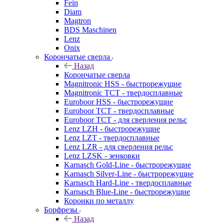
Fein
Diam
Magtron
BDS Maschinen
Lenz
Onix
Корончатые сверла
Назад
Корончатые сверла
Magnitronic HSS - быстрорежущие
Magnitronic TCT - твердосплавные
Euroboor HSS - быстрорежущие
Euroboor TCT - твердосплавные
Euroboor TCT - для сверления рельс
Lenz LZH - быстрорежущие
Lenz LZT - твердосплавные
Lenz LZR - для сверления рельс
Lenz LZSK - зенковки
Karnasch Gold-Line - быстрорежущие
Karnasch Silver-Line - быстрорежущие
Karnasch Hard-Line - твердосплавные
Karnasch Blue-Line - быстрорежущие
Коронки по металлу
Борфрезы
Назад