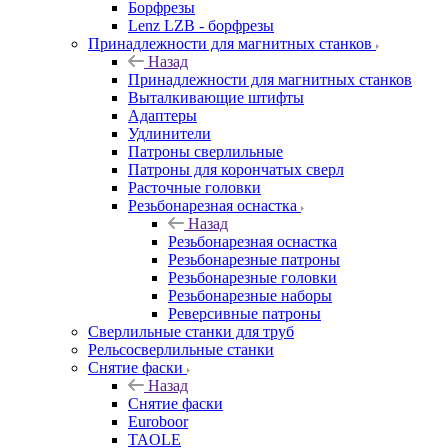
Борфрезы
Lenz LZB - борфрезы
Принадлежности для магнитных станков
Назад
Принадлежности для магнитных станков
Выталкивающие штифты
Адаптеры
Удлинители
Патроны сверлильные
Патроны для корончатых сверл
Расточные головки
Резьбонарезная оснастка
Назад
Резьбонарезная оснастка
Резьбонарезные патроны
Резьбонарезные головки
Резьбонарезные наборы
Реверсивные патроны
Сверлильные станки для труб
Рельсосверлильные станки
Снятие фаски
Назад
Снятие фаски
Euroboor
TAOLE