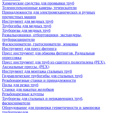
Химические средства для промывки труб
Телеинспекционные камеры, течеискатели
Принадлежности для электромеханических и ручных
прочистных машин
Инструмент для медных труб
Трубогибы для медных труб
Труборезы для медных труб
Развальцовщики, отбортовщики, экспандеры,
труборасширители
Фаскосниматели, гратосниматели, зенковка
Инструмент для пресс-фитинга
Пресс инструмент для обжима фитингов. Радиальная
опрессовка
Пресс инструмент для труб из сшитого полиэтилена (PEX).
Аксиальные прессы. (PEX)
Инструмент для монтажа стальных труб
Гидравлические трубогибы для стальных труб
Резьбонарезные станки и принадлежности
Пилы для резки труб
Станки для накатки желобков
Резьбонарезные клуппы
Труборезы для стальных и нержавеющих труб,
фаскосниматели
Оборудование для проверки герметичности и заморозки
трубопроводов