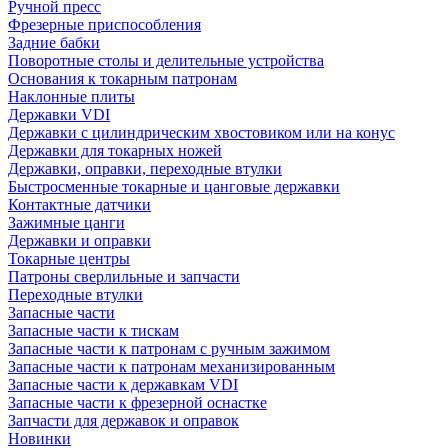
Ручной пресс
Фрезерные приспособления
Задние бабки
Поворотные столы и делительные устройства
Основания к токарным патронам
Наклонные плиты
Державки VDI
Державки с цилиндрическим хвостовиком или на конус
Державки для токарных ножей
Державки, оправки, переходные втулки
Быстросменные токарные и цанговые державки
Контактные датчики
Зажимные цанги
Державки и оправки
Токарные центры
Патроны сверлильные и запчасти
Переходные втулки
Запасные части
Запасные части к тискам
Запасные части к патронам с ручным зажимом
Запасные части к патронам механизированным
Запасные части к державкам VDI
Запасные части к фрезерной оснастке
Запчасти для державок и оправок
Новинки