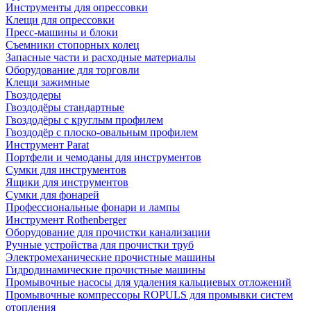
Инструменты для опрессовки
Клещи для опрессовки
Пресс-машины и блоки
Съемники стопорных колец
Запасные части и расходные материалы
Оборудование для торговли
Клещи зажимные
Гвоздодеры
Гвоздодёры стандартные
Гвоздодёры с круглым профилем
Гвоздодёр с плоско-овальным профилем
Инструмент Parat
Портфели и чемоданы для инструментов
Сумки для инструментов
Ящики для инструментов
Сумки для фонарей
Профессиональные фонари и лампы
Инструмент Rothenberger
Оборудование для прочистки канализации
Ручные устройства для прочистки труб
Электромеханические прочистные машины
Гидродинамические прочистные машины
Промывочные насосы для удаления кальциевых отложений
Промывочные компрессоры ROPULS для промывки систем
отопления