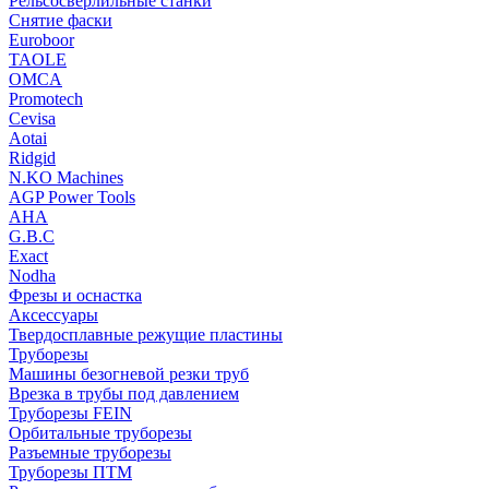
Рельсосверлильные станки
Снятие фаски
Euroboor
TAOLE
OMCA
Promotech
Cevisa
Aotai
Ridgid
N.KO Machines
AGP Power Tools
AHA
G.B.C
Exact
Nodha
Фрезы и оснастка
Аксессуары
Твердосплавные режущие пластины
Труборезы
Машины безогневой резки труб
Врезка в трубы под давлением
Труборезы FEIN
Орбитальные труборезы
Разъемные труборезы
Труборезы ПТМ