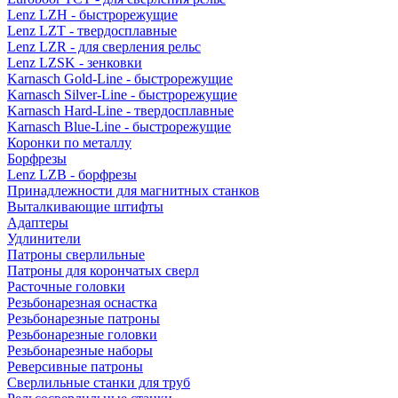
Lenz LZH - быстрорежущие
Lenz LZT - твердосплавные
Lenz LZR - для сверления рельс
Lenz LZSK - зенковки
Karnasch Gold-Line - быстрорежущие
Karnasch Silver-Line - быстрорежущие
Karnasch Hard-Line - твердосплавные
Karnasch Blue-Line - быстрорежущие
Коронки по металлу
Борфрезы
Lenz LZB - борфрезы
Принадлежности для магнитных станков
Выталкивающие штифты
Адаптеры
Удлинители
Патроны сверлильные
Патроны для корончатых сверл
Расточные головки
Резьбонарезная оснастка
Резьбонарезные патроны
Резьбонарезные головки
Резьбонарезные наборы
Реверсивные патроны
Сверлильные станки для труб