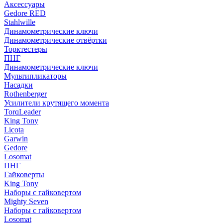
Аксессуары
Gedore RED
Stahlwille
Динамометрические ключи
Динамометрические отвёртки
Торктестеры
ПНГ
Динамометрические ключи
Мультипликаторы
Насадки
Rothenberger
Усилители крутящего момента
TorqLeader
King Tony
Licota
Garwin
Gedore
Losomat
ПНГ
Гайковерты
King Tony
Наборы с гайковертом
Mighty Seven
Наборы с гайковертом
Losomat