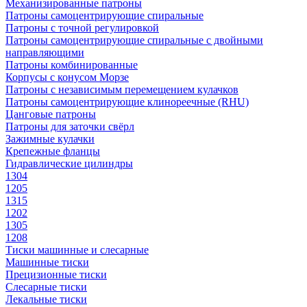
Механизированные патроны
Патроны самоцентрирующие спиральные
Патроны с точной регулировкой
Патроны самоцентрирующие спиральные с двойными
направляющими
Патроны комбинированные
Корпусы с конусом Морзе
Патроны с независимым перемещением кулачков
Патроны самоцентрирующие клинореечные (RHU)
Цанговые патроны
Патроны для заточки свёрл
Зажимные кулачки
Крепежные фланцы
Гидравлические цилиндры
1304
1205
1315
1202
1305
1208
Тиски машинные и слесарные
Машинные тиски
Прецизионные тиски
Слесарные тиски
Лекальные тиски