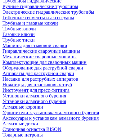
Трубогибы гидравлические
Ручные гидравлические трубогибы
Электрические гидравлические трубогибы
Гибочные сегменты и аксессуары
Трубные и газовые ключи
Трубные ключи
Газовые ключи
Трубные тиски
Машины для стыковой сварки
Гидравлические сварочные машины
Механические сварочные машины
Комплектующие для сварочных машин
Оборудование для раструбной сварки
Аппараты для раструбной сварки
Насадки для раструбных аппаратов
Ножницы для пластиковых труб
Инструмент для пресс-фитинга
Установки алмазного бурения
Установки алмазного бурения
Алмазные коронки
Удлинители к установкам алмазного бурения
Аксессуары к установкам алмазного бурения
Алмазные диски
Станочная оснастка BISON
Токарные патроны