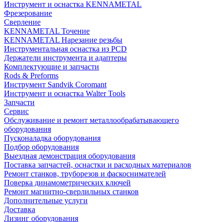
Инструмент и оснастка KENNAMETAL
Фрезерование
Сверление
KENNAMETAL Точение
KENNAMETAL Нарезание резьбы
Инструментальная оснастка из PCD
Держатели инструмента и адаптеры
Комплектующие и запчасти
Rods & Preforms
Инструмент Sandvik Coromant
Инструмент и оснастка Walter Tools
Запчасти
Сервис
Обслуживание и ремонт металлообрабатывающего
оборудования
Пусконаладка оборудования
Подбор оборудования
Выездная демонстрация оборудования
Поставка запчастей, оснастки и расходных материалов
Ремонт станков, труборезов и фаскоснимателей
Поверка динамометрических ключей
Ремонт магнитно-сверлильных станков
Дополнительные услуги
Доставка
Лизинг оборудования