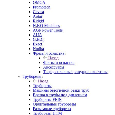
OMCA
Promotech
Cevisa
Aotai
Ridgid
N.KO Machines
AGP Power Tools
AHA
G.B.C
Exact
Nodha
Фрезы и оснастка
Назад
Фрезы и оснастка
Аксессуары
Твердосплавные режущие пластины
Труборезы
Назад
Труборезы
Машины безогневой резки труб
Врезка в трубы под давлением
Труборезы FEIN
Орбитальные труборезы
Разъемные труборезы
Труборезы ПТМ