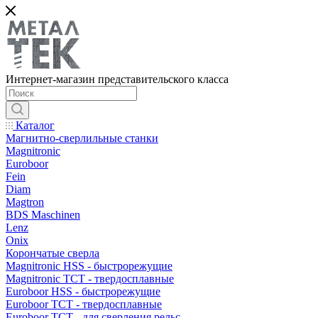
Интернет-магазин представительского класса
Каталог
Магнитно-сверлильные станки
Magnitronic
Euroboor
Fein
Diam
Magtron
BDS Maschinen
Lenz
Onix
Корончатые сверла
Magnitronic HSS - быстрорежущие
Magnitronic TCT - твердосплавные
Euroboor HSS - быстрорежущие
Euroboor TCT - твердосплавные
Euroboor TCT - для сверления рельс