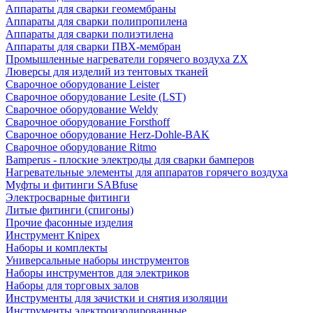
Аппараты для сварки геомембраны
Аппараты для сварки полипропилена
Аппараты для сварки полиэтилена
Аппараты для сварки ПВХ-мембран
Промышленные нагреватели горячего воздуха ZX
Люверсы для изделий из тентовых тканей
Сварочное оборудование Leister
Сварочное оборудование Lesite (LST)
Сварочное оборудование Weldy
Сварочное оборудование Forsthoff
Сварочное оборудование Herz-Dohle-BAK
Сварочное оборудование Ritmo
Bamperus - плоские электроды для сварки бамперов
Нагревательные элементы для аппаратов горячего воздуха
Муфты и фитинги SABfuse
Электросварные фитинги
Литые фитинги (спигоны)
Прочие фасонные изделия
Инструмент Knipex
Наборы и комплекты
Универсальные наборы инструментов
Наборы инструментов для электриков
Наборы для торговых залов
Инструменты для зачистки и снятия изоляции
Инструменты электроизолированные