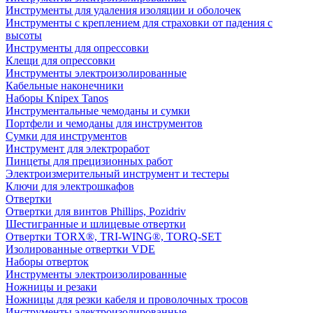
Инструменты для удаления изоляции и оболочек
Инструменты с креплением для страховки от падения с
высоты
Инструменты для опрессовки
Клещи для опрессовки
Инструменты электроизолированные
Кабельные наконечники
Наборы Knipex Tanos
Инструментальные чемоданы и сумки
Портфели и чемоданы для инструментов
Сумки для инструментов
Инструмент для электроработ
Пинцеты для прецизионных работ
Электроизмерительный инструмент и тестеры
Ключи для электрошкафов
Отвертки
Отвертки для винтов Phillips, Pozidriv
Шестигранные и шлицевые отвертки
Отвертки TORX®, TRI-WING®, TORQ-SET
Изолированные отвертки VDE
Наборы отверток
Инструменты электроизолированные
Ножницы и резаки
Ножницы для резки кабеля и проволочных тросов
Инструменты электроизолированные