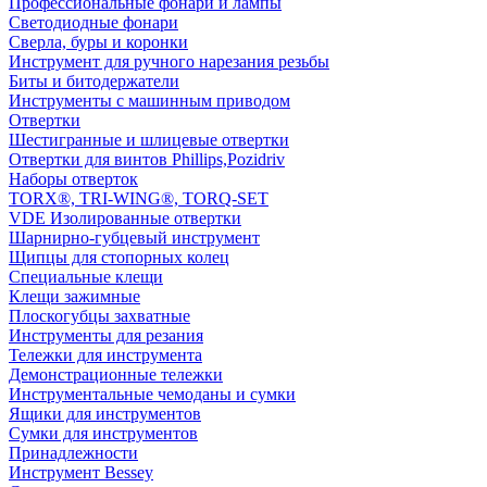
Профессиональные фонари и лампы
Светодиодные фонари
Сверла, буры и коронки
Инструмент для ручного нарезания резьбы
Биты и битодержатели
Инструменты с машинным приводом
Отвертки
Шестигранные и шлицевые отвертки
Отвертки для винтов Phillips,Pozidriv
Наборы отверток
TORX®, TRI-WING®, TORQ-SET
VDE Изолированные отвертки
Шарнирно-губцевый инструмент
Щипцы для стопорных колец
Специальные клещи
Клещи зажимные
Плоскогубцы захватные
Инструменты для резания
Тележки для инструмента
Демонстрационные тележки
Инструментальные чемоданы и сумки
Ящики для инструментов
Сумки для инструментов
Принадлежности
Инструмент Bessey