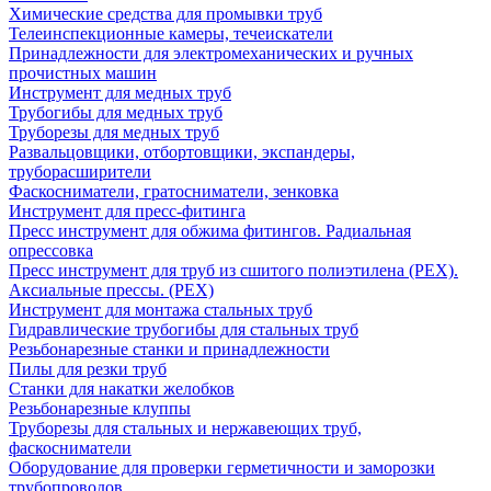
Химические средства для промывки труб
Телеинспекционные камеры, течеискатели
Принадлежности для электромеханических и ручных
прочистных машин
Инструмент для медных труб
Трубогибы для медных труб
Труборезы для медных труб
Развальцовщики, отбортовщики, экспандеры,
труборасширители
Фаскосниматели, гратосниматели, зенковка
Инструмент для пресс-фитинга
Пресс инструмент для обжима фитингов. Радиальная
опрессовка
Пресс инструмент для труб из сшитого полиэтилена (PEX).
Аксиальные прессы. (PEX)
Инструмент для монтажа стальных труб
Гидравлические трубогибы для стальных труб
Резьбонарезные станки и принадлежности
Пилы для резки труб
Станки для накатки желобков
Резьбонарезные клуппы
Труборезы для стальных и нержавеющих труб,
фаскосниматели
Оборудование для проверки герметичности и заморозки
трубопроводов