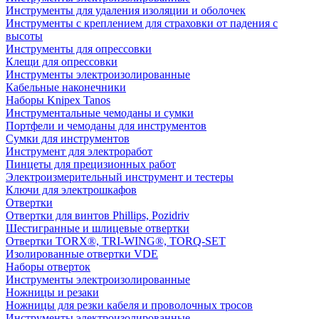
Инструменты для удаления изоляции и оболочек
Инструменты с креплением для страховки от падения с
высоты
Инструменты для опрессовки
Клещи для опрессовки
Инструменты электроизолированные
Кабельные наконечники
Наборы Knipex Tanos
Инструментальные чемоданы и сумки
Портфели и чемоданы для инструментов
Сумки для инструментов
Инструмент для электроработ
Пинцеты для прецизионных работ
Электроизмерительный инструмент и тестеры
Ключи для электрошкафов
Отвертки
Отвертки для винтов Phillips, Pozidriv
Шестигранные и шлицевые отвертки
Отвертки TORX®, TRI-WING®, TORQ-SET
Изолированные отвертки VDE
Наборы отверток
Инструменты электроизолированные
Ножницы и резаки
Ножницы для резки кабеля и проволочных тросов
Инструменты электроизолированные