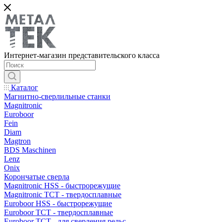
Интернет-магазин представительского класса
Каталог
Магнитно-сверлильные станки
Magnitronic
Euroboor
Fein
Diam
Magtron
BDS Maschinen
Lenz
Onix
Корончатые сверла
Magnitronic HSS - быстрорежущие
Magnitronic TCT - твердосплавные
Euroboor HSS - быстрорежущие
Euroboor TCT - твердосплавные
Euroboor TCT - для сверления рельс