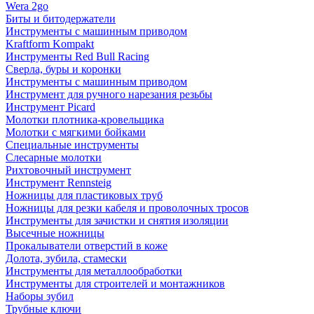
Wera 2go
Биты и битодержатели
Инструменты с машинным приводом
Kraftform Kompakt
Инструменты Red Bull Racing
Сверла, буры и коронки
Инструменты с машинным приводом
Инструмент для ручного нарезания резьбы
Инструмент Picard
Молотки плотника-кровельщика
Молотки с мягкими бойками
Специальные инструменты
Слесарные молотки
Рихтовочный инструмент
Инструмент Rennsteig
Ножницы для пластиковых труб
Ножницы для резки кабеля и проволочных тросов
Инструменты для зачистки и снятия изоляции
Высечные ножницы
Прокалыватели отверстий в коже
Долота, зубила, стамески
Инструменты для металлообработки
Инструменты для строителей и монтажников
Наборы зубил
Трубные ключи