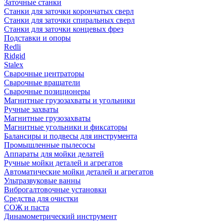
Заточные станки
Станки для заточки корончатых сверл
Станки для заточки спиральных сверл
Станки для заточки концевых фрез
Подставки и опоры
Redli
Ridgid
Stalex
Сварочные центраторы
Сварочные вращатели
Сварочные позиционеры
Магнитные грузозахваты и угольники
Ручные захваты
Магнитные грузозахваты
Магнитные угольники и фиксаторы
Балансиры и подвесы для инструмента
Промышленные пылесосы
Аппараты для мойки делатей
Ручные мойки деталей и агрегатов
Автоматические мойки деталей и агрегатов
Ультразвуковые ванны
Виброгалтовочные установки
Средства для очистки
СОЖ и паста
Динамометрический инструмент