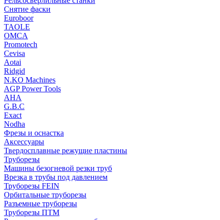
Рельсосверлильные станки
Снятие фаски
Euroboor
TAOLE
OMCA
Promotech
Cevisa
Aotai
Ridgid
N.KO Machines
AGP Power Tools
AHA
G.B.C
Exact
Nodha
Фрезы и оснастка
Аксессуары
Твердосплавные режущие пластины
Труборезы
Машины безогневой резки труб
Врезка в трубы под давлением
Труборезы FEIN
Орбитальные труборезы
Разъемные труборезы
Труборезы ПТМ