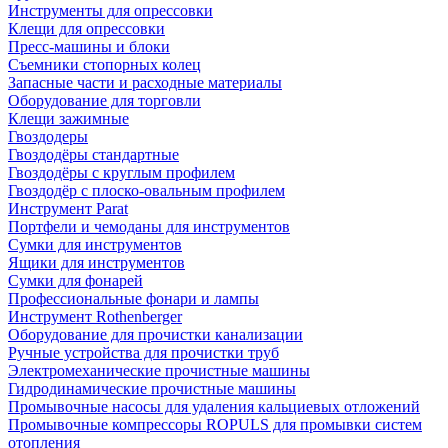
Инструменты для опрессовки
Клещи для опрессовки
Пресс-машины и блоки
Съемники стопорных колец
Запасные части и расходные материалы
Оборудование для торговли
Клещи зажимные
Гвоздодеры
Гвоздодёры стандартные
Гвоздодёры с круглым профилем
Гвоздодёр с плоско-овальным профилем
Инструмент Parat
Портфели и чемоданы для инструментов
Сумки для инструментов
Ящики для инструментов
Сумки для фонарей
Профессиональные фонари и лампы
Инструмент Rothenberger
Оборудование для прочистки канализации
Ручные устройства для прочистки труб
Электромеханические прочистные машины
Гидродинамические прочистные машины
Промывочные насосы для удаления кальциевых отложений
Промывочные компрессоры ROPULS для промывки систем
отопления