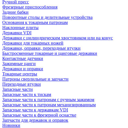
Ручной пресс
Фрезерные приспособления
Задние бабки
Поворотные столы и делительные устройства
Основания к токарным патронам
Наклонные плиты
Державки VDI
Державки с цилиндрическим хвостовиком или на конус
Державки для токарных ножей
Державки, оправки, переходные втулки
Быстросменные токарные и цанговые державки
Контактные датчики
Зажимные цанги
Державки и оправки
Токарные центры
Патроны сверлильные и запчасти
Переходные втулки
Запасные части
Запасные части к тискам
Запасные части к патронам с ручным зажимом
Запасные части к патронам механизированным
Запасные части к державкам VDI
Запасные части к фрезерной оснастке
Запчасти для державок и оправок
Новинки