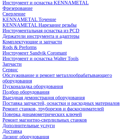
Инструмент и оснастка KENNAMETAL
Фрезерование
Сверление
KENNAMETAL Точение
KENNAMETAL Нарезание резьбы
Инструментальная оснастка из PCD
Держатели инструмента и адаптеры
Комплектующие и запчасти
Rods & Preforms
Инструмент Sandvik Coromant
Инструмент и оснастка Walter Tools
Запчасти
Сервис
Обслуживание и ремонт металлообрабатывающего
оборудования
Пусконаладка оборудования
Подбор оборудования
Выездная демонстрация оборудования
Поставка запчастей, оснастки и расходных материалов
Ремонт станков, труборезов и фаскоснимателей
Поверка динамометрических ключей
Ремонт магнитно-сверлильных станков
Дополнительные услуги
Доставка
Лизинг оборудования