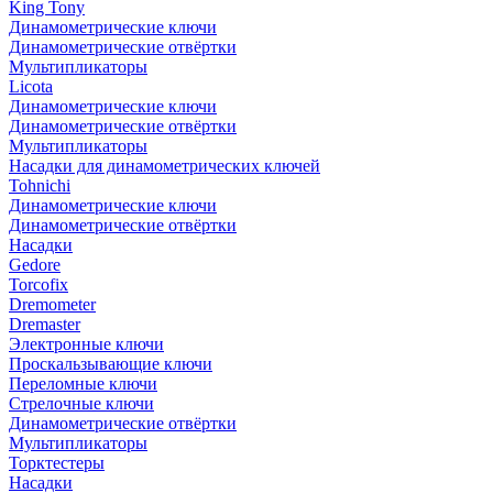
King Tony
Динамометрические ключи
Динамометрические отвёртки
Мультипликаторы
Licota
Динамометрические ключи
Динамометрические отвёртки
Мультипликаторы
Насадки для динамометрических ключей
Tohnichi
Динамометрические ключи
Динамометрические отвёртки
Насадки
Gedore
Torcofix
Dremometer
Dremaster
Электронные ключи
Проскальзывающие ключи
Переломные ключи
Стрелочные ключи
Динамометрические отвёртки
Мультипликаторы
Торктестеры
Насадки