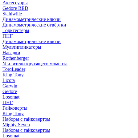
Аксессуары
Gedore RED
Stahlwille
Динамометрические ключи
Динамометрические отвёртки
Торктестеры
ПНГ
Динамометрические ключи
Мультипликаторы
Насадки
Rothenberger
Усилители крутящего момента
TorqLeader
King Tony
Licota
Garwin
Gedore
Losomat
ПНГ
Гайковерты
King Tony
Наборы с гайковертом
Mighty Seven
Наборы с гайковертом
Losomat