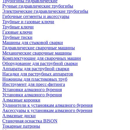
Трубогибы гидравлические
Ручные гидравлические трубогибы
Электрические гидравлические трубогибы
Гибочные сегменты и аксессуары
Трубные и газовые ключи
Трубные ключи
Газовые ключи
Трубные тиски
Машины для стыковой сварки
Гидравлические сварочные машины
Механические сварочные машины
Комплектующие для сварочных машин
Оборудование для раструбной сварки
Аппараты для раструбной сварки
Насадки для раструбных аппаратов
Ножницы для пластиковых труб
Инструмент для пресс-фитинга
Установки алмазного бурения
Установки алмазного бурения
Алмазные коронки
Удлинители к установкам алмазного бурения
Аксессуары к установкам алмазного бурения
Алмазные диски
Станочная оснастка BISON
Токарные патроны