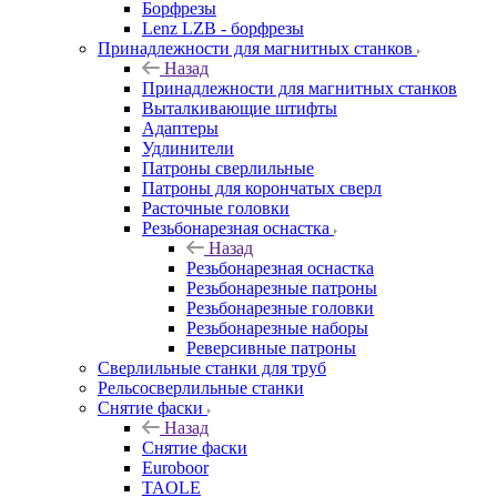
Борфрезы
Lenz LZB - борфрезы
Принадлежности для магнитных станков
Назад
Принадлежности для магнитных станков
Выталкивающие штифты
Адаптеры
Удлинители
Патроны сверлильные
Патроны для корончатых сверл
Расточные головки
Резьбонарезная оснастка
Назад
Резьбонарезная оснастка
Резьбонарезные патроны
Резьбонарезные головки
Резьбонарезные наборы
Реверсивные патроны
Сверлильные станки для труб
Рельсосверлильные станки
Снятие фаски
Назад
Снятие фаски
Euroboor
TAOLE