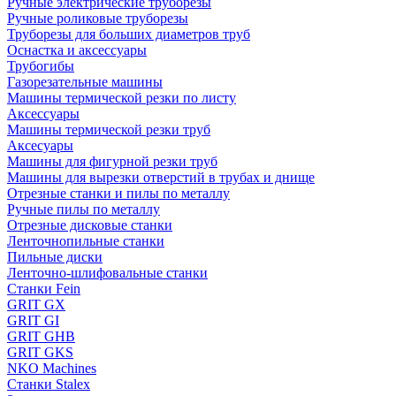
Ручные электрические труборезы
Ручные роликовые труборезы
Труборезы для больших диаметров труб
Оснастка и аксессуары
Трубогибы
Газорезательные машины
Машины термической резки по листу
Аксессуары
Машины термической резки труб
Аксесуары
Машины для фигурной резки труб
Машины для вырезки отверстий в трубах и днище
Отрезные станки и пилы по металлу
Ручные пилы по металлу
Отрезные дисковые станки
Ленточнопильные станки
Пильные диски
Ленточно-шлифовальные станки
Станки Fein
GRIT GX
GRIT GI
GRIT GHB
GRIT GKS
NKO Machines
Станки Stalex