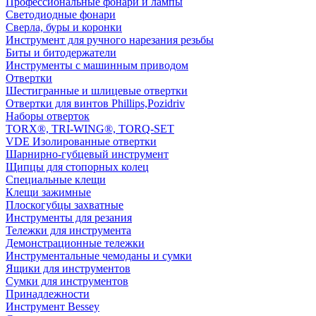
Профессиональные фонари и лампы
Светодиодные фонари
Сверла, буры и коронки
Инструмент для ручного нарезания резьбы
Биты и битодержатели
Инструменты с машинным приводом
Отвертки
Шестигранные и шлицевые отвертки
Отвертки для винтов Phillips,Pozidriv
Наборы отверток
TORX®, TRI-WING®, TORQ-SET
VDE Изолированные отвертки
Шарнирно-губцевый инструмент
Щипцы для стопорных колец
Специальные клещи
Клещи зажимные
Плоскогубцы захватные
Инструменты для резания
Тележки для инструмента
Демонстрационные тележки
Инструментальные чемоданы и сумки
Ящики для инструментов
Сумки для инструментов
Принадлежности
Инструмент Bessey