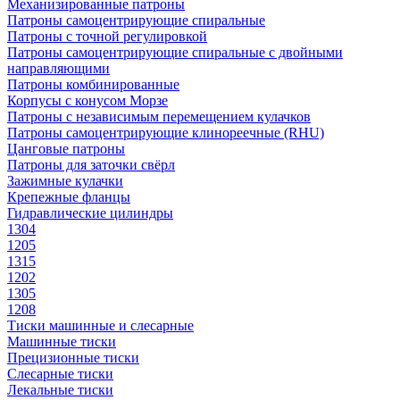
Механизированные патроны
Патроны самоцентрирующие спиральные
Патроны с точной регулировкой
Патроны самоцентрирующие спиральные с двойными
направляющими
Патроны комбинированные
Корпусы с конусом Морзе
Патроны с независимым перемещением кулачков
Патроны самоцентрирующие клинореечные (RHU)
Цанговые патроны
Патроны для заточки свёрл
Зажимные кулачки
Крепежные фланцы
Гидравлические цилиндры
1304
1205
1315
1202
1305
1208
Тиски машинные и слесарные
Машинные тиски
Прецизионные тиски
Слесарные тиски
Лекальные тиски