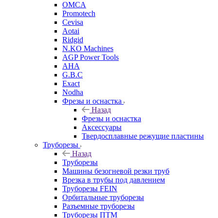
OMCA
Promotech
Cevisa
Aotai
Ridgid
N.KO Machines
AGP Power Tools
AHA
G.B.C
Exact
Nodha
Фрезы и оснастка
Назад
Фрезы и оснастка
Аксессуары
Твердосплавные режущие пластины
Труборезы
Назад
Труборезы
Машины безогневой резки труб
Врезка в трубы под давлением
Труборезы FEIN
Орбитальные труборезы
Разъемные труборезы
Труборезы ПТМ