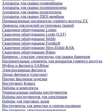
Аппараты для сварки геомембраны
Аппараты для сварки полипропилена
Аппараты для сварки полиэтилена
Аппараты для сварки ПВХ-мембран
Промышленные нагреватели горячего воздуха ZX
Люверсы для изделий из тентовых тканей
Сварочное оборудование Leister
Сварочное оборудование Lesite (LST)
Сварочное оборудование Weldy
Сварочное оборудование Forsthoff
Сварочное оборудование Herz-Dohle-BAK
Сварочное оборудование Ritmo
Bamperus - плоские электроды для сварки бамперов
Нагревательные элементы для аппаратов горячего воздуха
Муфты и фитинги SABfuse
Электросварные фитинги
Литые фитинги (спигоны)
Прочие фасонные изделия
Инструмент Knipex
Наборы и комплекты
Универсальные наборы инструментов
Наборы инструментов для электриков
Наборы для торговых залов
Инструменты для зачистки и снятия изоляции
Инструменты электроизолированные