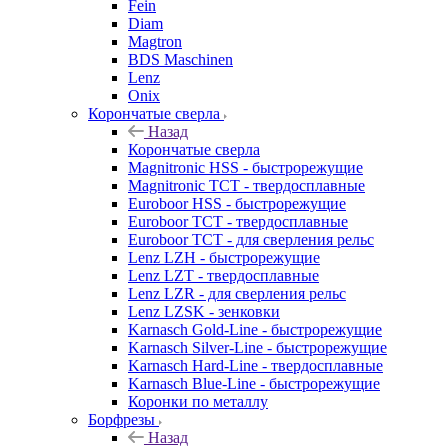
Fein
Diam
Magtron
BDS Maschinen
Lenz
Onix
Корончатые сверла
Назад
Корончатые сверла
Magnitronic HSS - быстрорежущие
Magnitronic TCT - твердосплавные
Euroboor HSS - быстрорежущие
Euroboor TCT - твердосплавные
Euroboor TCT - для сверления рельс
Lenz LZH - быстрорежущие
Lenz LZT - твердосплавные
Lenz LZR - для сверления рельс
Lenz LZSK - зенковки
Karnasch Gold-Line - быстрорежущие
Karnasch Silver-Line - быстрорежущие
Karnasch Hard-Line - твердосплавные
Karnasch Blue-Line - быстрорежущие
Коронки по металлу
Борфрезы
Назад