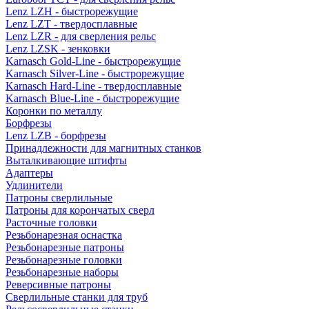
Lenz LZH - быстрорежущие
Lenz LZT - твердосплавные
Lenz LZR - для сверления рельс
Lenz LZSK - зенковки
Karnasch Gold-Line - быстрорежущие
Karnasch Silver-Line - быстрорежущие
Karnasch Hard-Line - твердосплавные
Karnasch Blue-Line - быстрорежущие
Коронки по металлу
Борфрезы
Lenz LZB - борфрезы
Принадлежности для магнитных станков
Выталкивающие штифты
Адаптеры
Удлинители
Патроны сверлильные
Патроны для корончатых сверл
Расточные головки
Резьбонарезная оснастка
Резьбонарезные патроны
Резьбонарезные головки
Резьбонарезные наборы
Реверсивные патроны
Сверлильные станки для труб