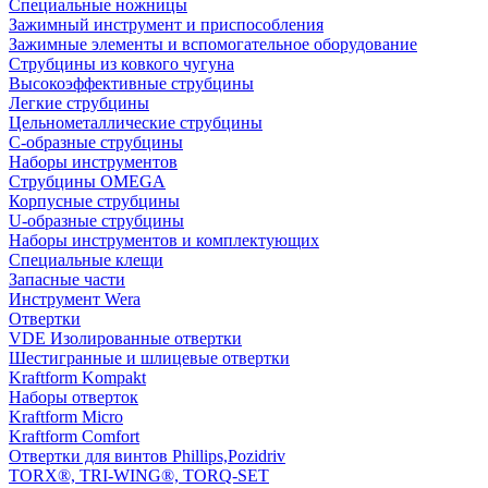
Специальные ножницы
Зажимный инструмент и приспособления
Зажимные элементы и вспомогательное оборудование
Струбцины из ковкого чугуна
Высокоэффективные струбцины
Легкие струбцины
Цельнометаллические струбцины
C-образные струбцины
Наборы инструментов
Струбцины OMEGA
Корпусные струбцины
U-образные струбцины
Наборы инструментов и комплектующих
Специальные клещи
Запасные части
Инструмент Wera
Отвертки
VDE Изолированные отвертки
Шестигранные и шлицевые отвертки
Kraftform Kompakt
Наборы отверток
Kraftform Micro
Kraftform Comfort
Отвертки для винтов Phillips,Pozidriv
TORX®, TRI-WING®, TORQ-SET