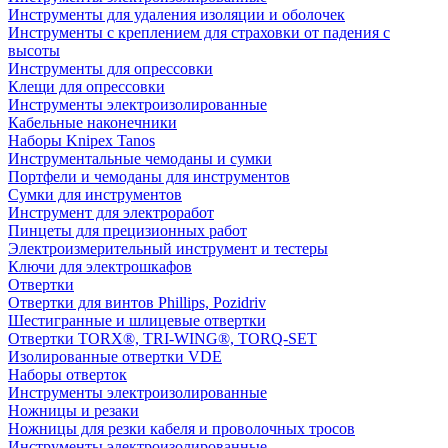
Инструменты для удаления изоляции и оболочек
Инструменты с креплением для страховки от падения с
высоты
Инструменты для опрессовки
Клещи для опрессовки
Инструменты электроизолированные
Кабельные наконечники
Наборы Knipex Tanos
Инструментальные чемоданы и сумки
Портфели и чемоданы для инструментов
Сумки для инструментов
Инструмент для электроработ
Пинцеты для прецизионных работ
Электроизмерительный инструмент и тестеры
Ключи для электрошкафов
Отвертки
Отвертки для винтов Phillips, Pozidriv
Шестигранные и шлицевые отвертки
Отвертки TORX®, TRI-WING®, TORQ-SET
Изолированные отвертки VDE
Наборы отверток
Инструменты электроизолированные
Ножницы и резаки
Ножницы для резки кабеля и проволочных тросов
Инструменты электроизолированные