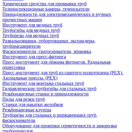
Химические средства для промывки труб
Телеинспекционные камеры, течеискатели
Принадлежности для электромеханических и ручных
прочистных машин
Инструмент для медных труб
Трубогибы для медных труб
Труборезы для медных труб
Развальцовщики, отбортовщики, экспандеры,
труборасширители
Фаскосниматели, гратосниматели, зенковка
Инструмент для пресс-фитинга
Пресс инструмент для обжима фитингов. Радиальная
опрессовка
Пресс инструмент для труб из сшитого полиэтилена (PEX).
Аксиальные прессы. (PEX)
Инструмент для монтажа стальных труб
Гидравлические трубогибы для стальных труб
Резьбонарезные станки и принадлежности
Пилы для резки труб
Станки для накатки желобков
Резьбонарезные клуппы
Труборезы для стальных и нержавеющих труб,
фаскосниматели
Оборудование для проверки герметичности и заморозки
трубопроводов