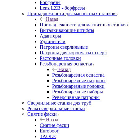
Борфрезы
Lenz LZB - борфрезы
Принадлежности для магнитных станков
Назад
Принадлежности для магнитных станков
Выталкивающие штифты
Адаптеры
Удлинители
Патроны сверлильные
Патроны для корончатых сверл
Расточные головки
Резьбонарезная оснастка
Назад
Резьбонарезная оснастка
Резьбонарезные патроны
Резьбонарезные головки
Резьбонарезные наборы
Реверсивные патроны
Сверлильные станки для труб
Рельсосверлильные станки
Снятие фаски
Назад
Снятие фаски
Euroboor
TAOLE