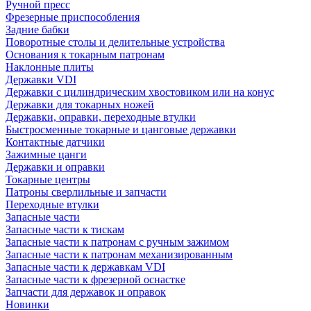
Ручной пресс
Фрезерные приспособления
Задние бабки
Поворотные столы и делительные устройства
Основания к токарным патронам
Наклонные плиты
Державки VDI
Державки с цилиндрическим хвостовиком или на конус
Державки для токарных ножей
Державки, оправки, переходные втулки
Быстросменные токарные и цанговые державки
Контактные датчики
Зажимные цанги
Державки и оправки
Токарные центры
Патроны сверлильные и запчасти
Переходные втулки
Запасные части
Запасные части к тискам
Запасные части к патронам с ручным зажимом
Запасные части к патронам механизированным
Запасные части к державкам VDI
Запасные части к фрезерной оснастке
Запчасти для державок и оправок
Новинки