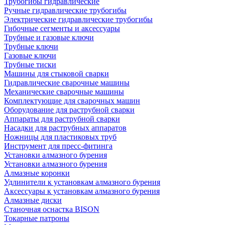
Трубогибы гидравлические
Ручные гидравлические трубогибы
Электрические гидравлические трубогибы
Гибочные сегменты и аксессуары
Трубные и газовые ключи
Трубные ключи
Газовые ключи
Трубные тиски
Машины для стыковой сварки
Гидравлические сварочные машины
Механические сварочные машины
Комплектующие для сварочных машин
Оборудование для раструбной сварки
Аппараты для раструбной сварки
Насадки для раструбных аппаратов
Ножницы для пластиковых труб
Инструмент для пресс-фитинга
Установки алмазного бурения
Установки алмазного бурения
Алмазные коронки
Удлинители к установкам алмазного бурения
Аксессуары к установкам алмазного бурения
Алмазные диски
Станочная оснастка BISON
Токарные патроны