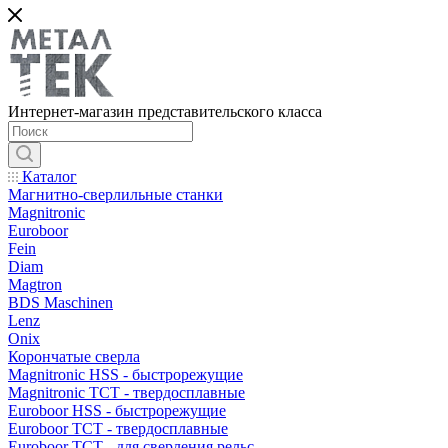
Интернет-магазин представительского класса
Каталог
Магнитно-сверлильные станки
Magnitronic
Euroboor
Fein
Diam
Magtron
BDS Maschinen
Lenz
Onix
Корончатые сверла
Magnitronic HSS - быстрорежущие
Magnitronic TCT - твердосплавные
Euroboor HSS - быстрорежущие
Euroboor TCT - твердосплавные
Euroboor TCT - для сверления рельс