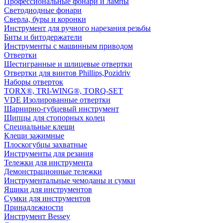
Профессиональные фонари и лампы
Светодиодные фонари
Сверла, буры и коронки
Инструмент для ручного нарезания резьбы
Биты и битодержатели
Инструменты с машинным приводом
Отвертки
Шестигранные и шлицевые отвертки
Отвертки для винтов Phillips,Pozidriv
Наборы отверток
TORX®, TRI-WING®, TORQ-SET
VDE Изолированные отвертки
Шарнирно-губцевый инструмент
Щипцы для стопорных колец
Специальные клещи
Клещи зажимные
Плоскогубцы захватные
Инструменты для резания
Тележки для инструмента
Демонстрационные тележки
Инструментальные чемоданы и сумки
Ящики для инструментов
Сумки для инструментов
Принадлежности
Инструмент Bessey