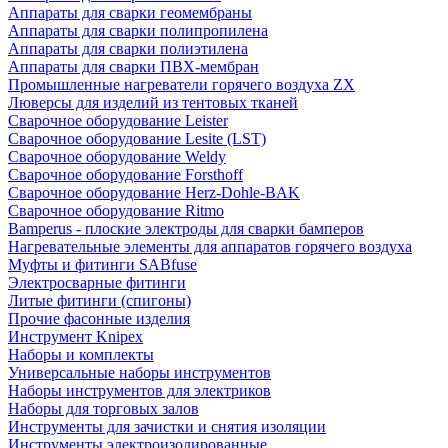
Аппараты для сварки геомембраны
Аппараты для сварки полипропилена
Аппараты для сварки полиэтилена
Аппараты для сварки ПВХ-мембран
Промышленные нагреватели горячего воздуха ZX
Люверсы для изделий из тентовых тканей
Сварочное оборудование Leister
Сварочное оборудование Lesite (LST)
Сварочное оборудование Weldy
Сварочное оборудование Forsthoff
Сварочное оборудование Herz-Dohle-BAK
Сварочное оборудование Ritmo
Bamperus - плоские электроды для сварки бамперов
Нагревательные элементы для аппаратов горячего воздуха
Муфты и фитинги SABfuse
Электросварные фитинги
Литые фитинги (спигоны)
Прочие фасонные изделия
Инструмент Knipex
Наборы и комплекты
Универсальные наборы инструментов
Наборы инструментов для электриков
Наборы для торговых залов
Инструменты для зачистки и снятия изоляции
Инструменты электроизолированные