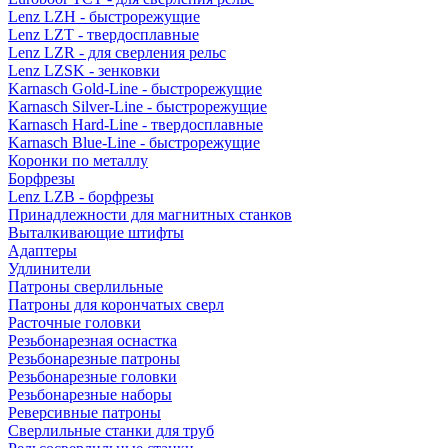
Lenz LZH - быстрорежущие
Lenz LZT - твердосплавные
Lenz LZR - для сверления рельс
Lenz LZSK - зенковки
Karnasch Gold-Line - быстрорежущие
Karnasch Silver-Line - быстрорежущие
Karnasch Hard-Line - твердосплавные
Karnasch Blue-Line - быстрорежущие
Коронки по металлу
Борфрезы
Lenz LZB - борфрезы
Принадлежности для магнитных станков
Выталкивающие штифты
Адаптеры
Удлинители
Патроны сверлильные
Патроны для корончатых сверл
Расточные головки
Резьбонарезная оснастка
Резьбонарезные патроны
Резьбонарезные головки
Резьбонарезные наборы
Реверсивные патроны
Сверлильные станки для труб