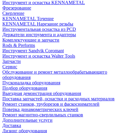
Инструмент и оснастка KENNAMETAL
Фрезерование
Сверление
KENNAMETAL Точение
KENNAMETAL Нарезание резьбы
Инструментальная оснастка из PCD
Держатели инструмента и адаптеры
Комплектующие и запчасти
Rods & Preforms
Инструмент Sandvik Coromant
Инструмент и оснастка Walter Tools
Запчасти
Сервис
Обслуживание и ремонт металлообрабатывающего
оборудования
Пусконаладка оборудования
Подбор оборудования
Выездная демонстрация оборудования
Поставка запчастей, оснастки и расходных материалов
Ремонт станков, труборезов и фаскоснимателей
Поверка динамометрических ключей
Ремонт магнитно-сверлильных станков
Дополнительные услуги
Доставка
Лизинг оборудования