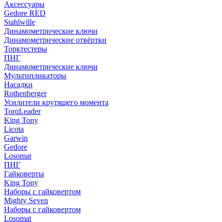
Аксессуары
Gedore RED
Stahlwille
Динамометрические ключи
Динамометрические отвёртки
Торктестеры
ПНГ
Динамометрические ключи
Мультипликаторы
Насадки
Rothenberger
Усилители крутящего момента
TorqLeader
King Tony
Licota
Garwin
Gedore
Losomat
ПНГ
Гайковерты
King Tony
Наборы с гайковертом
Mighty Seven
Наборы с гайковертом
Losomat