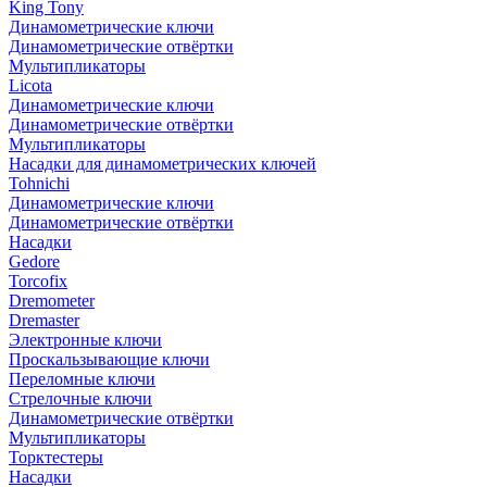
King Tony
Динамометрические ключи
Динамометрические отвёртки
Мультипликаторы
Licota
Динамометрические ключи
Динамометрические отвёртки
Мультипликаторы
Насадки для динамометрических ключей
Tohnichi
Динамометрические ключи
Динамометрические отвёртки
Насадки
Gedore
Torcofix
Dremometer
Dremaster
Электронные ключи
Проскальзывающие ключи
Переломные ключи
Стрелочные ключи
Динамометрические отвёртки
Мультипликаторы
Торктестеры
Насадки