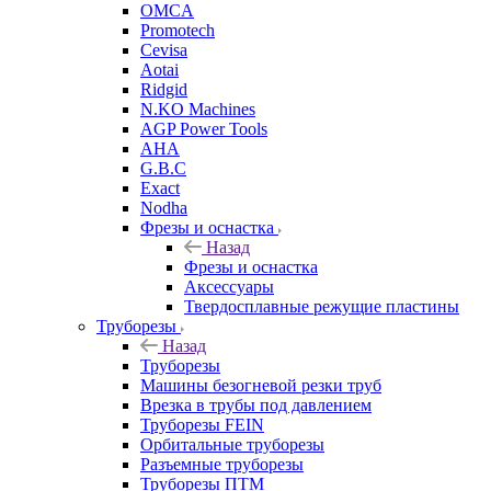
OMCA
Promotech
Cevisa
Aotai
Ridgid
N.KO Machines
AGP Power Tools
AHA
G.B.C
Exact
Nodha
Фрезы и оснастка
Назад
Фрезы и оснастка
Аксессуары
Твердосплавные режущие пластины
Труборезы
Назад
Труборезы
Машины безогневой резки труб
Врезка в трубы под давлением
Труборезы FEIN
Орбитальные труборезы
Разъемные труборезы
Труборезы ПТМ