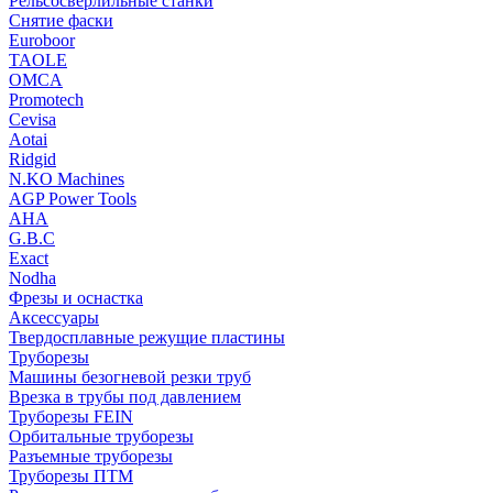
Рельсосверлильные станки
Снятие фаски
Euroboor
TAOLE
OMCA
Promotech
Cevisa
Aotai
Ridgid
N.KO Machines
AGP Power Tools
AHA
G.B.C
Exact
Nodha
Фрезы и оснастка
Аксессуары
Твердосплавные режущие пластины
Труборезы
Машины безогневой резки труб
Врезка в трубы под давлением
Труборезы FEIN
Орбитальные труборезы
Разъемные труборезы
Труборезы ПТМ