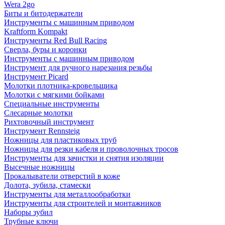
Wera 2go
Биты и битодержатели
Инструменты с машинным приводом
Kraftform Kompakt
Инструменты Red Bull Racing
Сверла, буры и коронки
Инструменты с машинным приводом
Инструмент для ручного нарезания резьбы
Инструмент Picard
Молотки плотника-кровельщика
Молотки с мягкими бойками
Специальные инструменты
Слесарные молотки
Рихтовочный инструмент
Инструмент Rennsteig
Ножницы для пластиковых труб
Ножницы для резки кабеля и проволочных тросов
Инструменты для зачистки и снятия изоляции
Высечные ножницы
Прокалыватели отверстий в коже
Долота, зубила, стамески
Инструменты для металлообработки
Инструменты для строителей и монтажников
Наборы зубил
Трубные ключи