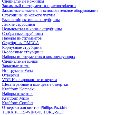
Специальные ножницы
Зажимный инструмент и приспособления
Зажимные элементы и вспомогательное оборудование
Струбцины из ковкого чугуна
Высокоэффективные струбцины
Легкие струбцины
Цельнометаллические струбцины
C-образные струбцины
Наборы инструментов
Струбцины OMEGA
Корпусные струбцины
U-образные струбцины
Наборы инструментов и комплектующих
Специальные клещи
Запасные части
Инструмент Wera
Отвертки
VDE Изолированные отвертки
Шестигранные и шлицевые отвертки
Kraftform Kompakt
Наборы отверток
Kraftform Micro
Kraftform Comfort
Отвертки для винтов Phillips,Pozidriv
TORX®, TRI-WING®, TORQ-SET