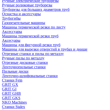
Ручные электрические труборезы
Ручные роликовые труборезы
Труборезы для больших диаметров труб
Оснастка и аксессуары
Трубогибы
Газорезательные машины
Машины термической резки по листу
Аксессуары
Машины термической резки труб
Аксесуары
Машины для фигурной резки труб
Машины для вырезки отверстий в трубах и днище
Отрезные станки и пилы по металлу
Ручные пилы по металлу
Отрезные дисковые станки
Ленточнопильные станки
Пильные диски
Ленточно-шлифовальные станки
Станки Fein
GRIT GX
GRIT GI
GRIT GHB
GRIT GKS
NKO Machines
Станки Stalex