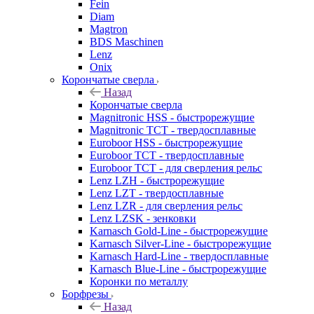
Fein
Diam
Magtron
BDS Maschinen
Lenz
Onix
Корончатые сверла
Назад
Корончатые сверла
Magnitronic HSS - быстрорежущие
Magnitronic TCT - твердосплавные
Euroboor HSS - быстрорежущие
Euroboor TCT - твердосплавные
Euroboor TCT - для сверления рельс
Lenz LZH - быстрорежущие
Lenz LZT - твердосплавные
Lenz LZR - для сверления рельс
Lenz LZSK - зенковки
Karnasch Gold-Line - быстрорежущие
Karnasch Silver-Line - быстрорежущие
Karnasch Hard-Line - твердосплавные
Karnasch Blue-Line - быстрорежущие
Коронки по металлу
Борфрезы
Назад