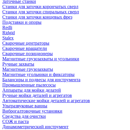
Заточные станки
Станки для заточки корончатых сверл
Станки для заточки спиральных сверл
Станки для заточки концевых фрез
Подставки и опоры
Redli
Ridgid
Stalex
Сварочные центраторы
Сварочные вращатели
Сварочные позиционеры
Магнитные грузозахваты и угольники
Ручные захваты
Магнитные грузозахваты
Магнитные угольники и фиксаторы
Балансиры и подвесы для инструмента
Промышленные пылесосы
Аппараты для мойки делатей
Ручные мойки деталей и агрегатов
Автоматические мойки деталей и агрегатов
Ультразвуковые ванны
Виброгалтовочные установки
Средства для очистки
СОЖ и паста
Динамометрический инструмент