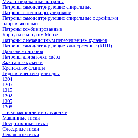
Механизированные патроны
Патроны самоцентрирующие спиральные
Патроны с точной регулировкой
Патроны самоцентрирующие спиральные с двойными
направляющими
Патроны комбинированные
Корпусы с конусом Морзе
Патроны с независимым перемещением кулачков
Патроны самоцентрирующие клинореечные (RHU)
Цанговые патроны
Патроны для заточки свёрл
Зажимные кулачки
Крепежные фланцы
Гидравлические цилиндры
1304
1205
1315
1202
1305
1208
Тиски машинные и слесарные
Машинные тиски
Прецизионные тиски
Слесарные тиски
Лекальные тиски