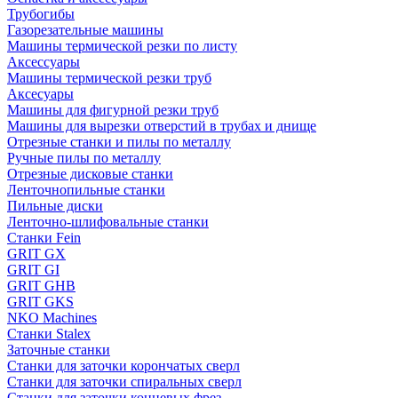
Трубогибы
Газорезательные машины
Машины термической резки по листу
Аксессуары
Машины термической резки труб
Аксесуары
Машины для фигурной резки труб
Машины для вырезки отверстий в трубах и днище
Отрезные станки и пилы по металлу
Ручные пилы по металлу
Отрезные дисковые станки
Ленточнопильные станки
Пильные диски
Ленточно-шлифовальные станки
Станки Fein
GRIT GX
GRIT GI
GRIT GHB
GRIT GKS
NKO Machines
Станки Stalex
Заточные станки
Станки для заточки корончатых сверл
Станки для заточки спиральных сверл
Станки для заточки концевых фрез