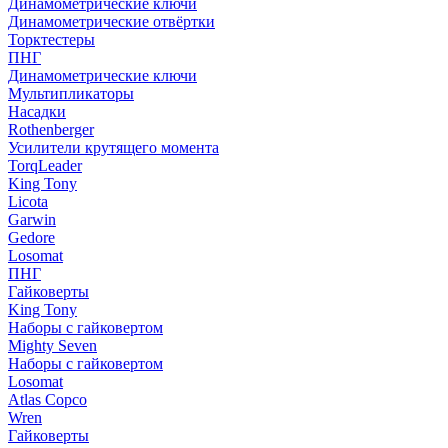
Динамометрические ключи
Динамометрические отвёртки
Торктестеры
ПНГ
Динамометрические ключи
Мультипликаторы
Насадки
Rothenberger
Усилители крутящего момента
TorqLeader
King Tony
Licota
Garwin
Gedore
Losomat
ПНГ
Гайковерты
King Tony
Наборы с гайковертом
Mighty Seven
Наборы с гайковертом
Losomat
Atlas Copco
Wren
Гайковерты