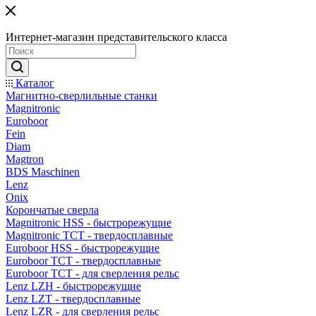
Интернет-магазин представительского класса
Каталог
Магнитно-сверлильные станки
Magnitronic
Euroboor
Fein
Diam
Magtron
BDS Maschinen
Lenz
Onix
Корончатые сверла
Magnitronic HSS - быстрорежущие
Magnitronic TCT - твердосплавные
Euroboor HSS - быстрорежущие
Euroboor TCT - твердосплавные
Euroboor TCT - для сверления рельс
Lenz LZH - быстрорежущие
Lenz LZT - твердосплавные
Lenz LZR - для сверления рельс