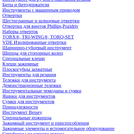
Биты и битодержатели
Инструменты с машинным приводом
Отвертки
Шестигранные и шлицевые отвертки
Отвертки для винтов Phillips,Pozidriv
Наборы отверток
TORX®, TRI-WING®, TORQ-SET
VDE Изолированные отвертки
Шарнирно-губцевый инструмент
Щипцы для стопорных колец
Специальные клещи
Клещи зажимные
Плоскогубцы захватные
Инструменты для резания
Тележки для инструмента
Демонстрационные тележки
Инструментальные чемоданы и сумки
Ящики для инструментов
Сумки для инструментов
Принадлежности
Инструмент Bessey
Специальные ножницы
Зажимный инструмент и приспособления
Зажимные элементы и вспомогательное оборудование
Струбцины из ковкого чугуна