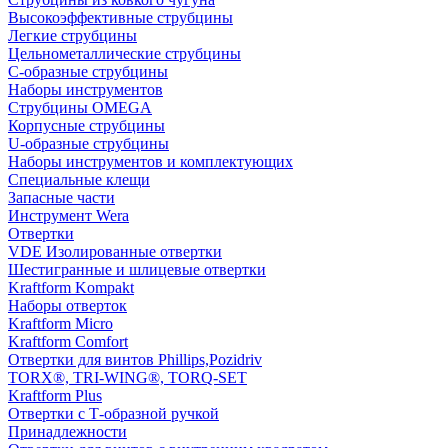
Высокоэффективные струбцины
Легкие струбцины
Цельнометаллические струбцины
C-образные струбцины
Наборы инструментов
Струбцины OMEGA
Корпусные струбцины
U-образные струбцины
Наборы инструментов и комплектующих
Специальные клещи
Запасные части
Инструмент Wera
Отвертки
VDE Изолированные отвертки
Шестигранные и шлицевые отвертки
Kraftform Kompakt
Наборы отверток
Kraftform Micro
Kraftform Comfort
Отвертки для винтов Phillips,Pozidriv
TORX®, TRI-WING®, TORQ-SET
Kraftform Plus
Отвертки с Т-образной ручкой
Принадлежности