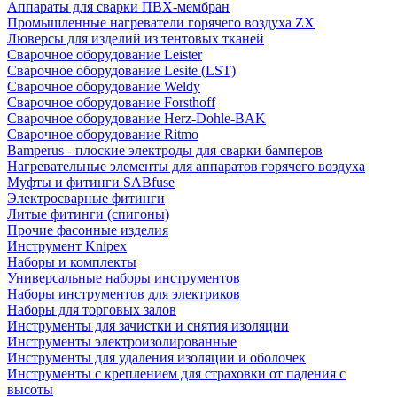
Аппараты для сварки ПВХ-мембран
Промышленные нагреватели горячего воздуха ZX
Люверсы для изделий из тентовых тканей
Сварочное оборудование Leister
Сварочное оборудование Lesite (LST)
Сварочное оборудование Weldy
Сварочное оборудование Forsthoff
Сварочное оборудование Herz-Dohle-BAK
Сварочное оборудование Ritmo
Bamperus - плоские электроды для сварки бамперов
Нагревательные элементы для аппаратов горячего воздуха
Муфты и фитинги SABfuse
Электросварные фитинги
Литые фитинги (спигоны)
Прочие фасонные изделия
Инструмент Knipex
Наборы и комплекты
Универсальные наборы инструментов
Наборы инструментов для электриков
Наборы для торговых залов
Инструменты для зачистки и снятия изоляции
Инструменты электроизолированные
Инструменты для удаления изоляции и оболочек
Инструменты с креплением для страховки от падения с
высоты