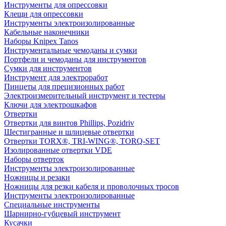
Инструменты для опрессовки
Клещи для опрессовки
Инструменты электроизолированные
Кабельные наконечники
Наборы Knipex Tanos
Инструментальные чемоданы и сумки
Портфели и чемоданы для инструментов
Сумки для инструментов
Инструмент для электроработ
Пинцеты для прецизионных работ
Электроизмерительный инструмент и тестеры
Ключи для электрошкафов
Отвертки
Отвертки для винтов Phillips, Pozidriv
Шестигранные и шлицевые отвертки
Отвертки TORX®, TRI-WING®, TORQ-SET
Изолированные отвертки VDE
Наборы отверток
Инструменты электроизолированные
Ножницы и резаки
Ножницы для резки кабеля и проволочных тросов
Инструменты электроизолированные
Специальные инструменты
Шарнирно-губцевый инструмент
Кусачки