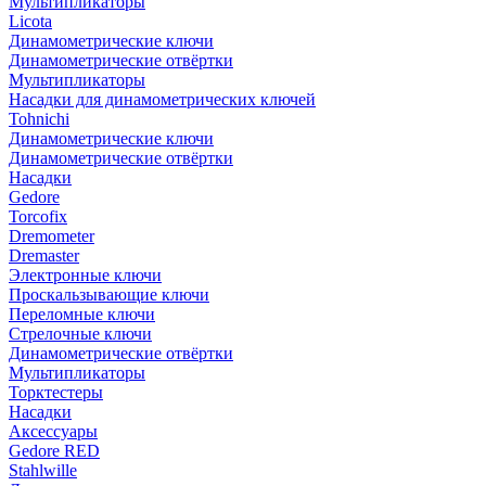
Мультипликаторы
Licota
Динамометрические ключи
Динамометрические отвёртки
Мультипликаторы
Насадки для динамометрических ключей
Tohnichi
Динамометрические ключи
Динамометрические отвёртки
Насадки
Gedore
Torcofix
Dremometer
Dremaster
Электронные ключи
Проскальзывающие ключи
Переломные ключи
Стрелочные ключи
Динамометрические отвёртки
Мультипликаторы
Торктестеры
Насадки
Аксессуары
Gedore RED
Stahlwille