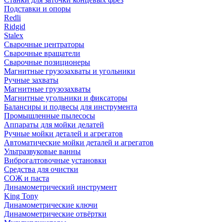
Подставки и опоры
Redli
Ridgid
Stalex
Сварочные центраторы
Сварочные вращатели
Сварочные позиционеры
Магнитные грузозахваты и угольники
Ручные захваты
Магнитные грузозахваты
Магнитные угольники и фиксаторы
Балансиры и подвесы для инструмента
Промышленные пылесосы
Аппараты для мойки делатей
Ручные мойки деталей и агрегатов
Автоматические мойки деталей и агрегатов
Ультразвуковые ванны
Виброгалтовочные установки
Средства для очистки
СОЖ и паста
Динамометрический инструмент
King Tony
Динамометрические ключи
Динамометрические отвёртки