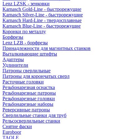
Lenz LZSK - зенковки
Karnasch Gold-Line - быстрорежущие
Karnasch Silver-Line - быстрорежущие
Karnasch Hard-Line - твердосплавные
Karnasch Blue-Line - быстрорежущие
Коронки по металлу
Борфрезы
Lenz LZB - борфрезы
Принадлежности для магнитных станков
Выталкивающие штифты
Адаптеры
Удлинители
Патроны сверлильные
Патроны для корончатых сверл
Расточные головки
Резьбонарезная оснастка
Резьбонарезные патроны
Резьбонарезные головки
Резьбонарезные наборы
Реверсивные патроны
Сверлильные станки для труб
Рельсосверлильные станки
Снятие фаски
Euroboor
TAOLE