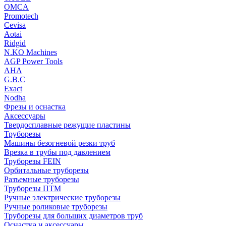
OMCA
Promotech
Cevisa
Aotai
Ridgid
N.KO Machines
AGP Power Tools
AHA
G.B.C
Exact
Nodha
Фрезы и оснастка
Аксессуары
Твердосплавные режущие пластины
Труборезы
Машины безогневой резки труб
Врезка в трубы под давлением
Труборезы FEIN
Орбитальные труборезы
Разъемные труборезы
Труборезы ПТМ
Ручные электрические труборезы
Ручные роликовые труборезы
Труборезы для больших диаметров труб
Оснастка и аксессуары