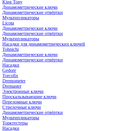
King Tony
Динамометрические ключи
Динамометрические отвёртки
Мультипликаторы
Licota
Динамометрические ключи
Динамометрические отвёртки
Мультипликаторы
Насадки для динамометрических ключей
Tohnichi
Динамометрические ключи
Динамометрические отвёртки
Насадки
Gedore
Torcofix
Dremometer
Dremaster
Электронные ключи
Проскальзывающие ключи
Переломные ключи
Стрелочные ключи
Динамометрические отвёртки
Мультипликаторы
Торктестеры
Насадки