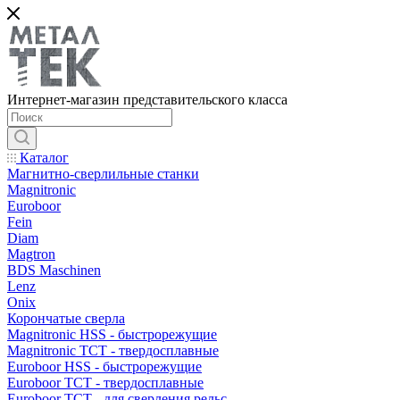
Интернет-магазин представительского класса
Каталог
Магнитно-сверлильные станки
Magnitronic
Euroboor
Fein
Diam
Magtron
BDS Maschinen
Lenz
Onix
Корончатые сверла
Magnitronic HSS - быстрорежущие
Magnitronic TCT - твердосплавные
Euroboor HSS - быстрорежущие
Euroboor TCT - твердосплавные
Euroboor TCT - для сверления рельс