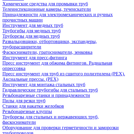
Химические средства для промывки труб
Телеинспекционные камеры, течеискатели
Принадлежности для электромеханических и ручных
прочистных машин
Инструмент для медных труб
Трубогибы для медных труб
Труборезы для медных труб
Развальцовщики, отбортовщики, экспандеры,
труборасширители
Фаскосниматели, гратосниматели, зенковка
Инструмент для пресс-фитинга
Пресс инструмент для обжима фитингов. Радиальная
опрессовка
Пресс инструмент для труб из сшитого полиэтилена (PEX).
Аксиальные прессы. (PEX)
Инструмент для монтажа стальных труб
Гидравлические трубогибы для стальных труб
Резьбонарезные станки и принадлежности
Пилы для резки труб
Станки для накатки желобков
Резьбонарезные клуппы
Труборезы для стальных и нержавеющих труб,
фаскосниматели
Оборудование для проверки герметичности и заморозки
трубопроводов