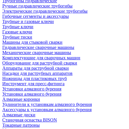
Трубогибы гидравлические
Ручные гидравлические трубогибы
Электрические гидравлические трубогибы
Гибочные сегменты и аксессуары
Трубные и газовые ключи
Трубные ключи
Газовые ключи
Трубные тиски
Машины для стыковой сварки
Гидравлические сварочные машины
Механические сварочные машины
Комплектующие для сварочных машин
Оборудование для раструбной сварки
Аппараты для раструбной сварки
Насадки для раструбных аппаратов
Ножницы для пластиковых труб
Инструмент для пресс-фитинга
Установки алмазного бурения
Установки алмазного бурения
Алмазные коронки
Удлинители к установкам алмазного бурения
Аксессуары к установкам алмазного бурения
Алмазные диски
Станочная оснастка BISON
Токарные патроны