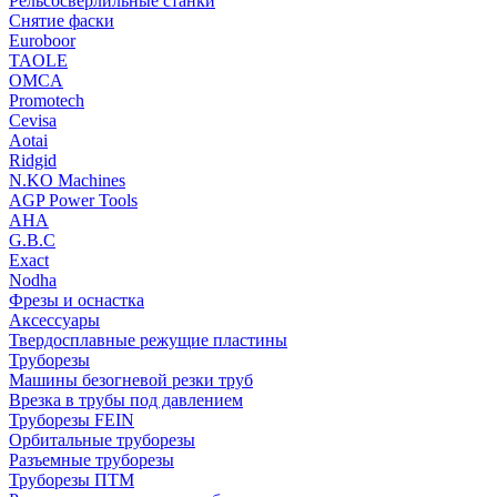
Рельсосверлильные станки
Снятие фаски
Euroboor
TAOLE
OMCA
Promotech
Cevisa
Aotai
Ridgid
N.KO Machines
AGP Power Tools
AHA
G.B.C
Exact
Nodha
Фрезы и оснастка
Аксессуары
Твердосплавные режущие пластины
Труборезы
Машины безогневой резки труб
Врезка в трубы под давлением
Труборезы FEIN
Орбитальные труборезы
Разъемные труборезы
Труборезы ПТМ