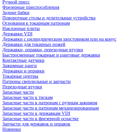
Ручной пресс
Фрезерные приспособления
Задние бабки
Поворотные столы и делительные устройства
Основания к токарным патронам
Наклонные плиты
Державки VDI
Державки с цилиндрическим хвостовиком или на конус
Державки для токарных ножей
Державки, оправки, переходные втулки
Быстросменные токарные и цанговые державки
Контактные датчики
Зажимные цанги
Державки и оправки
Токарные центры
Патроны сверлильные и запчасти
Переходные втулки
Запасные части
Запасные части к тискам
Запасные части к патронам с ручным зажимом
Запасные части к патронам механизированным
Запасные части к державкам VDI
Запасные части к фрезерной оснастке
Запчасти для державок и оправок
Новинки