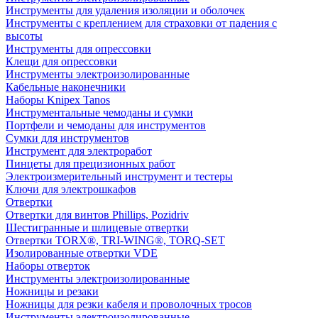
Инструменты для удаления изоляции и оболочек
Инструменты с креплением для страховки от падения с
высоты
Инструменты для опрессовки
Клещи для опрессовки
Инструменты электроизолированные
Кабельные наконечники
Наборы Knipex Tanos
Инструментальные чемоданы и сумки
Портфели и чемоданы для инструментов
Сумки для инструментов
Инструмент для электроработ
Пинцеты для прецизионных работ
Электроизмерительный инструмент и тестеры
Ключи для электрошкафов
Отвертки
Отвертки для винтов Phillips, Pozidriv
Шестигранные и шлицевые отвертки
Отвертки TORX®, TRI-WING®, TORQ-SET
Изолированные отвертки VDE
Наборы отверток
Инструменты электроизолированные
Ножницы и резаки
Ножницы для резки кабеля и проволочных тросов
Инструменты электроизолированные