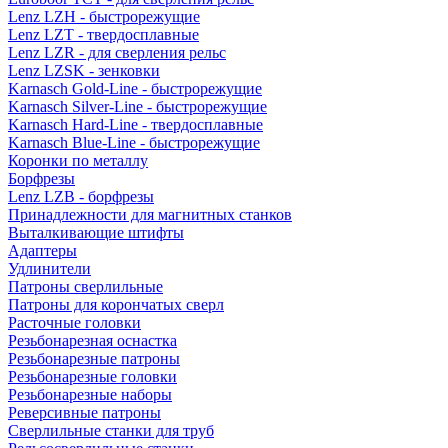
Lenz LZH - быстрорежущие
Lenz LZT - твердосплавные
Lenz LZR - для сверления рельс
Lenz LZSK - зенковки
Karnasch Gold-Line - быстрорежущие
Karnasch Silver-Line - быстрорежущие
Karnasch Hard-Line - твердосплавные
Karnasch Blue-Line - быстрорежущие
Коронки по металлу
Борфрезы
Lenz LZB - борфрезы
Принадлежности для магнитных станков
Выталкивающие штифты
Адаптеры
Удлинители
Патроны сверлильные
Патроны для корончатых сверл
Расточные головки
Резьбонарезная оснастка
Резьбонарезные патроны
Резьбонарезные головки
Резьбонарезные наборы
Реверсивные патроны
Сверлильные станки для труб