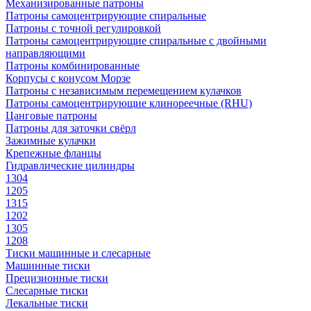
Механизированные патроны
Патроны самоцентрирующие спиральные
Патроны с точной регулировкой
Патроны самоцентрирующие спиральные с двойными
направляющими
Патроны комбинированные
Корпусы с конусом Морзе
Патроны с независимым перемещением кулачков
Патроны самоцентрирующие клинореечные (RHU)
Цанговые патроны
Патроны для заточки свёрл
Зажимные кулачки
Крепежные фланцы
Гидравлические цилиндры
1304
1205
1315
1202
1305
1208
Тиски машинные и слесарные
Машинные тиски
Прецизионные тиски
Слесарные тиски
Лекальные тиски