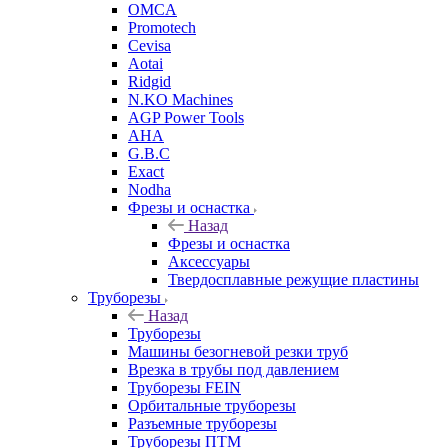
OMCA
Promotech
Cevisa
Aotai
Ridgid
N.KO Machines
AGP Power Tools
AHA
G.B.C
Exact
Nodha
Фрезы и оснастка
Назад
Фрезы и оснастка
Аксессуары
Твердосплавные режущие пластины
Труборезы
Назад
Труборезы
Машины безогневой резки труб
Врезка в трубы под давлением
Труборезы FEIN
Орбитальные труборезы
Разъемные труборезы
Труборезы ПТМ