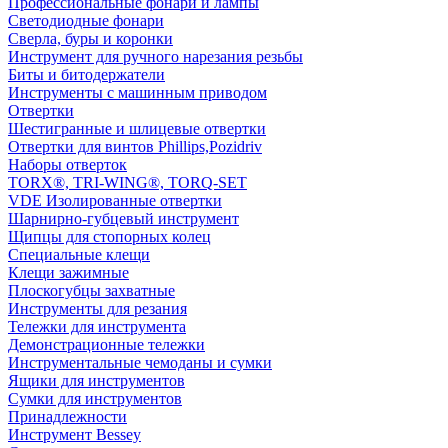
Профессиональные фонари и лампы
Светодиодные фонари
Сверла, буры и коронки
Инструмент для ручного нарезания резьбы
Биты и битодержатели
Инструменты с машинным приводом
Отвертки
Шестигранные и шлицевые отвертки
Отвертки для винтов Phillips,Pozidriv
Наборы отверток
TORX®, TRI-WING®, TORQ-SET
VDE Изолированные отвертки
Шарнирно-губцевый инструмент
Щипцы для стопорных колец
Специальные клещи
Клещи зажимные
Плоскогубцы захватные
Инструменты для резания
Тележки для инструмента
Демонстрационные тележки
Инструментальные чемоданы и сумки
Ящики для инструментов
Сумки для инструментов
Принадлежности
Инструмент Bessey