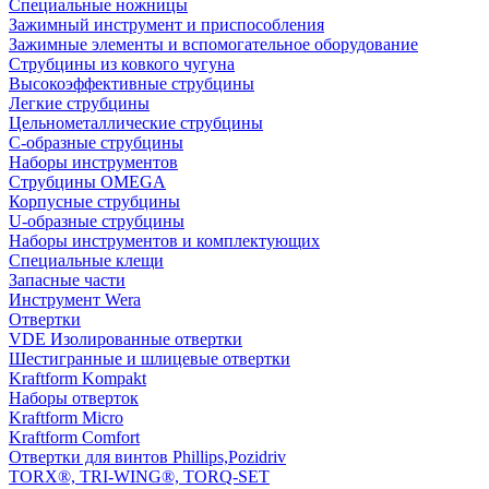
Специальные ножницы
Зажимный инструмент и приспособления
Зажимные элементы и вспомогательное оборудование
Струбцины из ковкого чугуна
Высокоэффективные струбцины
Легкие струбцины
Цельнометаллические струбцины
C-образные струбцины
Наборы инструментов
Струбцины OMEGA
Корпусные струбцины
U-образные струбцины
Наборы инструментов и комплектующих
Специальные клещи
Запасные части
Инструмент Wera
Отвертки
VDE Изолированные отвертки
Шестигранные и шлицевые отвертки
Kraftform Kompakt
Наборы отверток
Kraftform Micro
Kraftform Comfort
Отвертки для винтов Phillips,Pozidriv
TORX®, TRI-WING®, TORQ-SET