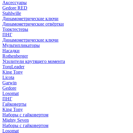
Аксессуары
Gedore RED
Stahlwille
Динамометрические ключи
Динамометрические отвёртки
Торктестеры
ПНГ
Динамометрические ключи
Мультипликаторы
Насадки
Rothenberger
Усилители крутящего момента
TorqLeader
King Tony
Licota
Garwin
Gedore
Losomat
ПНГ
Гайковерты
King Tony
Наборы с гайковертом
Mighty Seven
Наборы с гайковертом
Losomat