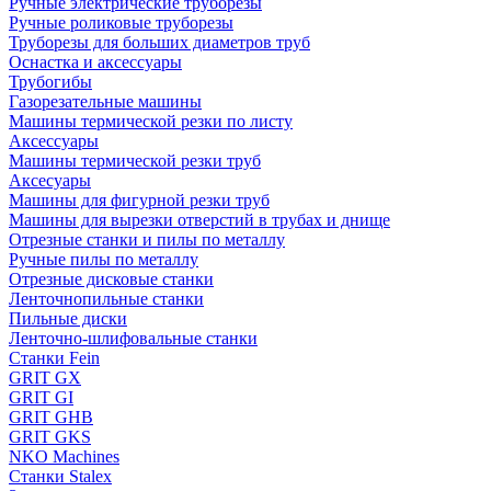
Ручные электрические труборезы
Ручные роликовые труборезы
Труборезы для больших диаметров труб
Оснастка и аксессуары
Трубогибы
Газорезательные машины
Машины термической резки по листу
Аксессуары
Машины термической резки труб
Аксесуары
Машины для фигурной резки труб
Машины для вырезки отверстий в трубах и днище
Отрезные станки и пилы по металлу
Ручные пилы по металлу
Отрезные дисковые станки
Ленточнопильные станки
Пильные диски
Ленточно-шлифовальные станки
Станки Fein
GRIT GX
GRIT GI
GRIT GHB
GRIT GKS
NKO Machines
Станки Stalex