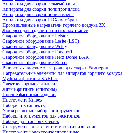
Аппараты для сварки геомембраны
Аппараты для сварки полипропилена
Аппараты для сварки полиэтилена
Аппараты для сварки ПВХ-мембран
Промышленные нагреватели горячего воздуха ZX
Люверсы для изделий из тентовых тканей
Сварочное оборудование Leister
Сварочное оборудование Lesite (LST)
Сварочное оборудование Weldy
Сварочное оборудование Forsthoff
Сварочное оборудование Herz-Dohle-BAK
Сварочное оборудование Ritmo
Bamperus - плоские электроды для сварки бамперов
Нагревательные элементы для аппаратов горячего воздуха
Муфты и фитинги SABfuse
Электросварные фитинги
Литые фитинги (спигоны)
Прочие фасонные изделия
Инструмент Knipex
Наборы и комплекты
Универсальные наборы инструментов
Наборы инструментов для электриков
Наборы для торговых залов
Инструменты для зачистки и снятия изоляции
Инструменты электроизолированные