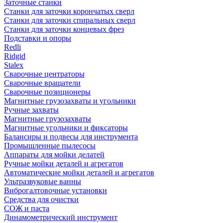
Заточные станки
Станки для заточки корончатых сверл
Станки для заточки спиральных сверл
Станки для заточки концевых фрез
Подставки и опоры
Redli
Ridgid
Stalex
Сварочные центраторы
Сварочные вращатели
Сварочные позиционеры
Магнитные грузозахваты и угольники
Ручные захваты
Магнитные грузозахваты
Магнитные угольники и фиксаторы
Балансиры и подвесы для инструмента
Промышленные пылесосы
Аппараты для мойки делатей
Ручные мойки деталей и агрегатов
Автоматические мойки деталей и агрегатов
Ультразвуковые ванны
Виброгалтовочные установки
Средства для очистки
СОЖ и паста
Динамометрический инструмент