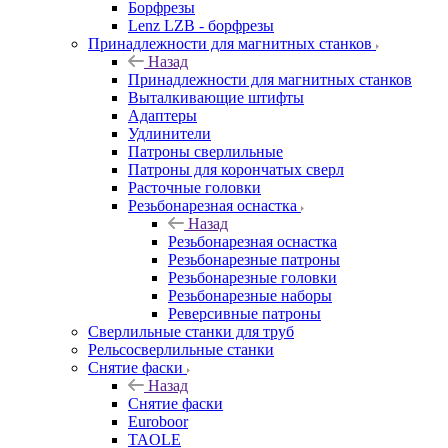
Борфрезы
Lenz LZB - борфрезы
Принадлежности для магнитных станков
Назад
Принадлежности для магнитных станков
Выталкивающие штифты
Адаптеры
Удлинители
Патроны сверлильные
Патроны для корончатых сверл
Расточные головки
Резьбонарезная оснастка
Назад
Резьбонарезная оснастка
Резьбонарезные патроны
Резьбонарезные головки
Резьбонарезные наборы
Реверсивные патроны
Сверлильные станки для труб
Рельсосверлильные станки
Снятие фаски
Назад
Снятие фаски
Euroboor
TAOLE