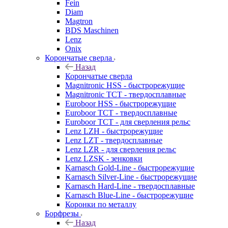
Fein
Diam
Magtron
BDS Maschinen
Lenz
Onix
Корончатые сверла
Назад
Корончатые сверла
Magnitronic HSS - быстрорежущие
Magnitronic TCT - твердосплавные
Euroboor HSS - быстрорежущие
Euroboor TCT - твердосплавные
Euroboor TCT - для сверления рельс
Lenz LZH - быстрорежущие
Lenz LZT - твердосплавные
Lenz LZR - для сверления рельс
Lenz LZSK - зенковки
Karnasch Gold-Line - быстрорежущие
Karnasch Silver-Line - быстрорежущие
Karnasch Hard-Line - твердосплавные
Karnasch Blue-Line - быстрорежущие
Коронки по металлу
Борфрезы
Назад