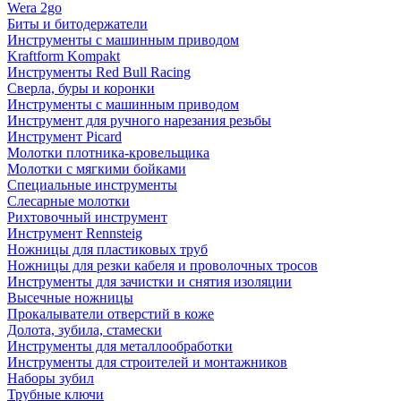
Wera 2go
Биты и битодержатели
Инструменты с машинным приводом
Kraftform Kompakt
Инструменты Red Bull Racing
Сверла, буры и коронки
Инструменты с машинным приводом
Инструмент для ручного нарезания резьбы
Инструмент Picard
Молотки плотника-кровельщика
Молотки с мягкими бойками
Специальные инструменты
Слесарные молотки
Рихтовочный инструмент
Инструмент Rennsteig
Ножницы для пластиковых труб
Ножницы для резки кабеля и проволочных тросов
Инструменты для зачистки и снятия изоляции
Высечные ножницы
Прокалыватели отверстий в коже
Долота, зубила, стамески
Инструменты для металлообработки
Инструменты для строителей и монтажников
Наборы зубил
Трубные ключи