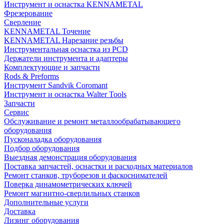
Инструмент и оснастка KENNAMETAL
Фрезерование
Сверление
KENNAMETAL Точение
KENNAMETAL Нарезание резьбы
Инструментальная оснастка из PCD
Держатели инструмента и адаптеры
Комплектующие и запчасти
Rods & Preforms
Инструмент Sandvik Coromant
Инструмент и оснастка Walter Tools
Запчасти
Сервис
Обслуживание и ремонт металлообрабатывающего
оборудования
Пусконаладка оборудования
Подбор оборудования
Выездная демонстрация оборудования
Поставка запчастей, оснастки и расходных материалов
Ремонт станков, труборезов и фаскоснимателей
Поверка динамометрических ключей
Ремонт магнитно-сверлильных станков
Дополнительные услуги
Доставка
Лизинг оборудования