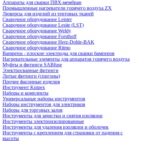
Аппараты для сварки ПВХ-мембран
Промышленные нагреватели горячего воздуха ZX
Люверсы для изделий из тентовых тканей
Сварочное оборудование Leister
Сварочное оборудование Lesite (LST)
Сварочное оборудование Weldy
Сварочное оборудование Forsthoff
Сварочное оборудование Herz-Dohle-BAK
Сварочное оборудование Ritmo
Bamperus - плоские электроды для сварки бамперов
Нагревательные элементы для аппаратов горячего воздуха
Муфты и фитинги SABfuse
Электросварные фитинги
Литые фитинги (спигоны)
Прочие фасонные изделия
Инструмент Knipex
Наборы и комплекты
Универсальные наборы инструментов
Наборы инструментов для электриков
Наборы для торговых залов
Инструменты для зачистки и снятия изоляции
Инструменты электроизолированные
Инструменты для удаления изоляции и оболочек
Инструменты с креплением для страховки от падения с
высоты