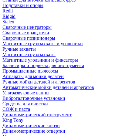
Подставки и опоры
Redli
Ridgid
Stalex
Сварочные центраторы
Сварочные вращатели
Сварочные позиционеры
Магнитные грузозахваты и угольники
Ручные захваты
Магнитные грузозахваты
Магнитные угольники и фиксаторы
Балансиры и подвесы для инструмента
Промышленные пылесосы
Аппараты для мойки делатей
Ручные мойки деталей и агрегатов
Автоматические мойки деталей и агрегатов
Ультразвуковые ванны
Виброгалтовочные установки
Средства для очистки
СОЖ и паста
Динамометрический инструмент
King Tony
Динамометрические ключи
Динамометрические отвёртки