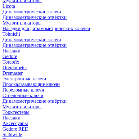
Мультипликаторы
Licota
Динамометрические ключи
Динамометрические отвёртки
Мультипликаторы
Насадки для динамометрических ключей
Tohnichi
Динамометрические ключи
Динамометрические отвёртки
Насадки
Gedore
Torcofix
Dremometer
Dremaster
Электронные ключи
Проскальзывающие ключи
Переломные ключи
Стрелочные ключи
Динамометрические отвёртки
Мультипликаторы
Торктестеры
Насадки
Аксессуары
Gedore RED
Stahlwille