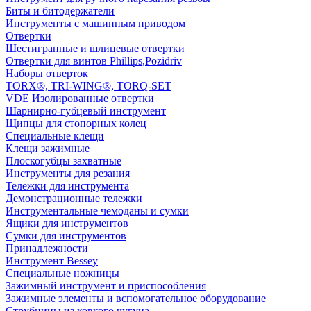
Биты и битодержатели
Инструменты с машинным приводом
Отвертки
Шестигранные и шлицевые отвертки
Отвертки для винтов Phillips,Pozidriv
Наборы отверток
TORX®, TRI-WING®, TORQ-SET
VDE Изолированные отвертки
Шарнирно-губцевый инструмент
Щипцы для стопорных колец
Специальные клещи
Клещи зажимные
Плоскогубцы захватные
Инструменты для резания
Тележки для инструмента
Демонстрационные тележки
Инструментальные чемоданы и сумки
Ящики для инструментов
Сумки для инструментов
Принадлежности
Инструмент Bessey
Специальные ножницы
Зажимный инструмент и приспособления
Зажимные элементы и вспомогательное оборудование
Струбцины из ковкого чугуна