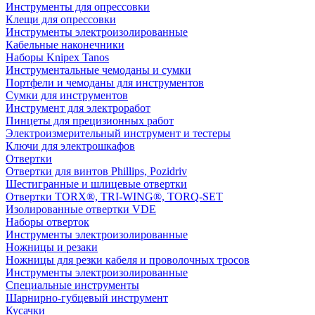
Инструменты для опрессовки
Клещи для опрессовки
Инструменты электроизолированные
Кабельные наконечники
Наборы Knipex Tanos
Инструментальные чемоданы и сумки
Портфели и чемоданы для инструментов
Сумки для инструментов
Инструмент для электроработ
Пинцеты для прецизионных работ
Электроизмерительный инструмент и тестеры
Ключи для электрошкафов
Отвертки
Отвертки для винтов Phillips, Pozidriv
Шестигранные и шлицевые отвертки
Отвертки TORX®, TRI-WING®, TORQ-SET
Изолированные отвертки VDE
Наборы отверток
Инструменты электроизолированные
Ножницы и резаки
Ножницы для резки кабеля и проволочных тросов
Инструменты электроизолированные
Специальные инструменты
Шарнирно-губцевый инструмент
Кусачки