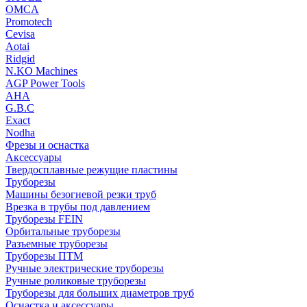
OMCA
Promotech
Cevisa
Aotai
Ridgid
N.KO Machines
AGP Power Tools
AHA
G.B.C
Exact
Nodha
Фрезы и оснастка
Аксессуары
Твердосплавные режущие пластины
Труборезы
Машины безогневой резки труб
Врезка в трубы под давлением
Труборезы FEIN
Орбитальные труборезы
Разъемные труборезы
Труборезы ПТМ
Ручные электрические труборезы
Ручные роликовые труборезы
Труборезы для больших диаметров труб
Оснастка и аксессуары