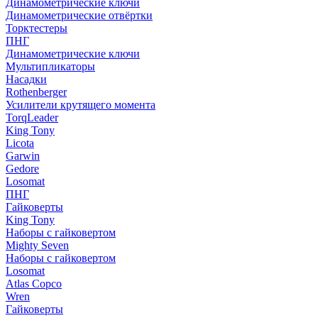
Динамометрические ключи
Динамометрические отвёртки
Торктестеры
ПНГ
Динамометрические ключи
Мультипликаторы
Насадки
Rothenberger
Усилители крутящего момента
TorqLeader
King Tony
Licota
Garwin
Gedore
Losomat
ПНГ
Гайковерты
King Tony
Наборы с гайковертом
Mighty Seven
Наборы с гайковертом
Losomat
Atlas Copco
Wren
Гайковерты