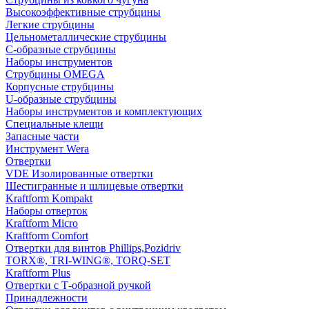
Высокоэффективные струбцины
Легкие струбцины
Цельнометаллические струбцины
C-образные струбцины
Наборы инструментов
Струбцины OMEGA
Корпусные струбцины
U-образные струбцины
Наборы инструментов и комплектующих
Специальные клещи
Запасные части
Инструмент Wera
Отвертки
VDE Изолированные отвертки
Шестигранные и шлицевые отвертки
Kraftform Kompakt
Наборы отверток
Kraftform Micro
Kraftform Comfort
Отвертки для винтов Phillips,Pozidriv
TORX®, TRI-WING®, TORQ-SET
Kraftform Plus
Отвертки с Т-образной ручкой
Принадлежности