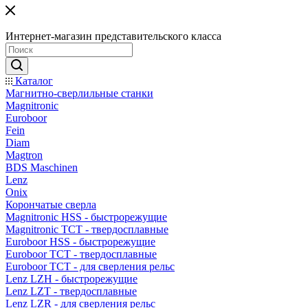
Интернет-магазин представительского класса
Каталог
Магнитно-сверлильные станки
Magnitronic
Euroboor
Fein
Diam
Magtron
BDS Maschinen
Lenz
Onix
Корончатые сверла
Magnitronic HSS - быстрорежущие
Magnitronic TCT - твердосплавные
Euroboor HSS - быстрорежущие
Euroboor TCT - твердосплавные
Euroboor TCT - для сверления рельс
Lenz LZH - быстрорежущие
Lenz LZT - твердосплавные
Lenz LZR - для сверления рельс