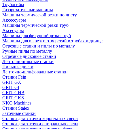
Трубогибы
Газорезательные машины
Машины термической резки по листу
Аксессуары
Машины термической резки труб
Аксесуары
Машины для фигурной резки труб
Машины для вырезки отверстий в трубах и днище
Отрезные станки и пилы по металлу
Ручные пилы по металлу
Отрезные дисковые станки
Ленточнопильные станки
Пильные диски
Ленточно-шлифовальные станки
Станки Fein
GRIT GX
GRIT GI
GRIT GHB
GRIT GKS
NKO Machines
Станки Stalex
Заточные станки
Станки для заточки корончатых сверл
Станки для заточки спиральных сверл
Станки для заточки концевых фрез