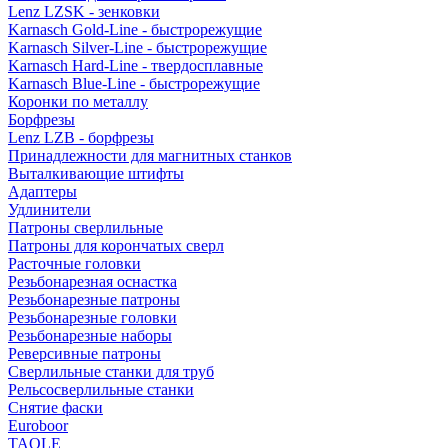
Lenz LZSK - зенковки
Karnasch Gold-Line - быстрорежущие
Karnasch Silver-Line - быстрорежущие
Karnasch Hard-Line - твердосплавные
Karnasch Blue-Line - быстрорежущие
Коронки по металлу
Борфрезы
Lenz LZB - борфрезы
Принадлежности для магнитных станков
Выталкивающие штифты
Адаптеры
Удлинители
Патроны сверлильные
Патроны для корончатых сверл
Расточные головки
Резьбонарезная оснастка
Резьбонарезные патроны
Резьбонарезные головки
Резьбонарезные наборы
Реверсивные патроны
Сверлильные станки для труб
Рельсосверлильные станки
Снятие фаски
Euroboor
TAOLE