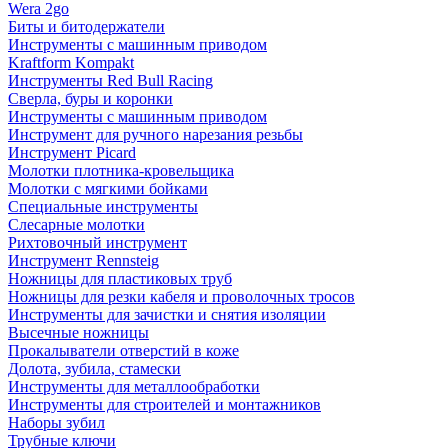
Wera 2go
Биты и битодержатели
Инструменты с машинным приводом
Kraftform Kompakt
Инструменты Red Bull Racing
Сверла, буры и коронки
Инструменты с машинным приводом
Инструмент для ручного нарезания резьбы
Инструмент Picard
Молотки плотника-кровельщика
Молотки с мягкими бойками
Специальные инструменты
Слесарные молотки
Рихтовочный инструмент
Инструмент Rennsteig
Ножницы для пластиковых труб
Ножницы для резки кабеля и проволочных тросов
Инструменты для зачистки и снятия изоляции
Высечные ножницы
Прокалыватели отверстий в коже
Долота, зубила, стамески
Инструменты для металлообработки
Инструменты для строителей и монтажников
Наборы зубил
Трубные ключи