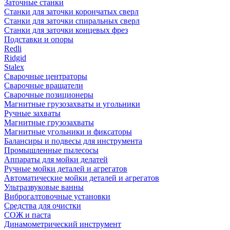
Заточные станки
Станки для заточки корончатых сверл
Станки для заточки спиральных сверл
Станки для заточки концевых фрез
Подставки и опоры
Redli
Ridgid
Stalex
Сварочные центраторы
Сварочные вращатели
Сварочные позиционеры
Магнитные грузозахваты и угольники
Ручные захваты
Магнитные грузозахваты
Магнитные угольники и фиксаторы
Балансиры и подвесы для инструмента
Промышленные пылесосы
Аппараты для мойки делатей
Ручные мойки деталей и агрегатов
Автоматические мойки деталей и агрегатов
Ультразвуковые ванны
Виброгалтовочные установки
Средства для очистки
СОЖ и паста
Динамометрический инструмент