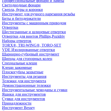
Профессиональные фонари и лампы
Светодиодные фонари
Сверла, буры и коронки
Инструмент для ручного нарезания резьбы
Биты и битодержатели
Инструменты с машинным приводом
Отвертки
Шестигранные и шлицевые отвертки
Отвертки для винтов Phillips,Pozidriv
Наборы отверток
TORX®, TRI-WING®, TORQ-SET
VDE Изолированные отвертки
Шарнирно-губцевый инструмент
Щипцы для стопорных колец
Специальные клещи
Клещи зажимные
Плоскогубцы захватные
Инструменты для резания
Тележки для инструмента
Демонстрационные тележки
Инструментальные чемоданы и сумки
Ящики для инструментов
Сумки для инструментов
Принадлежности
Инструмент Bessey