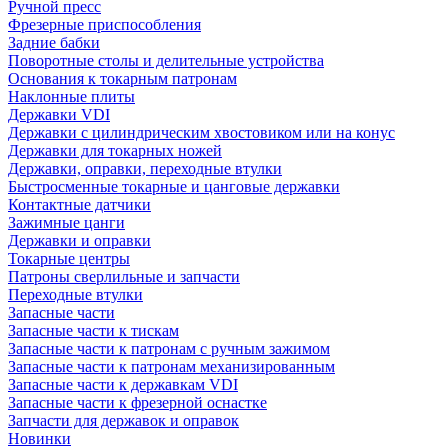
Ручной пресс
Фрезерные приспособления
Задние бабки
Поворотные столы и делительные устройства
Основания к токарным патронам
Наклонные плиты
Державки VDI
Державки с цилиндрическим хвостовиком или на конус
Державки для токарных ножей
Державки, оправки, переходные втулки
Быстросменные токарные и цанговые державки
Контактные датчики
Зажимные цанги
Державки и оправки
Токарные центры
Патроны сверлильные и запчасти
Переходные втулки
Запасные части
Запасные части к тискам
Запасные части к патронам с ручным зажимом
Запасные части к патронам механизированным
Запасные части к державкам VDI
Запасные части к фрезерной оснастке
Запчасти для державок и оправок
Новинки