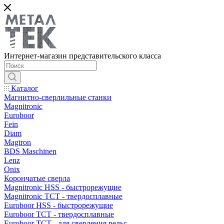
Интернет-магазин представительского класса
Каталог
Магнитно-сверлильные станки
Magnitronic
Euroboor
Fein
Diam
Magtron
BDS Maschinen
Lenz
Onix
Корончатые сверла
Magnitronic HSS - быстрорежущие
Magnitronic TCT - твердосплавные
Euroboor HSS - быстрорежущие
Euroboor TCT - твердосплавные
Euroboor TCT - для сверления рельс