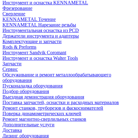
Инструмент и оснастка KENNAMETAL
Фрезерование
Сверление
KENNAMETAL Точение
KENNAMETAL Нарезание резьбы
Инструментальная оснастка из PCD
Держатели инструмента и адаптеры
Комплектующие и запчасти
Rods & Preforms
Инструмент Sandvik Coromant
Инструмент и оснастка Walter Tools
Запчасти
Сервис
Обслуживание и ремонт металлообрабатывающего
оборудования
Пусконаладка оборудования
Подбор оборудования
Выездная демонстрация оборудования
Поставка запчастей, оснастки и расходных материалов
Ремонт станков, труборезов и фаскоснимателей
Поверка динамометрических ключей
Ремонт магнитно-сверлильных станков
Дополнительные услуги
Доставка
Лизинг оборудования