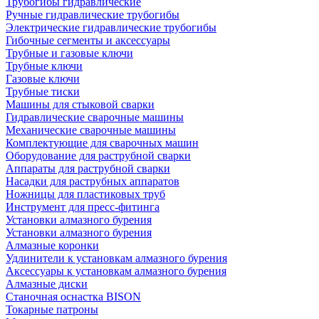
Трубогибы гидравлические
Ручные гидравлические трубогибы
Электрические гидравлические трубогибы
Гибочные сегменты и аксессуары
Трубные и газовые ключи
Трубные ключи
Газовые ключи
Трубные тиски
Машины для стыковой сварки
Гидравлические сварочные машины
Механические сварочные машины
Комплектующие для сварочных машин
Оборудование для раструбной сварки
Аппараты для раструбной сварки
Насадки для раструбных аппаратов
Ножницы для пластиковых труб
Инструмент для пресс-фитинга
Установки алмазного бурения
Установки алмазного бурения
Алмазные коронки
Удлинители к установкам алмазного бурения
Аксессуары к установкам алмазного бурения
Алмазные диски
Станочная оснастка BISON
Токарные патроны