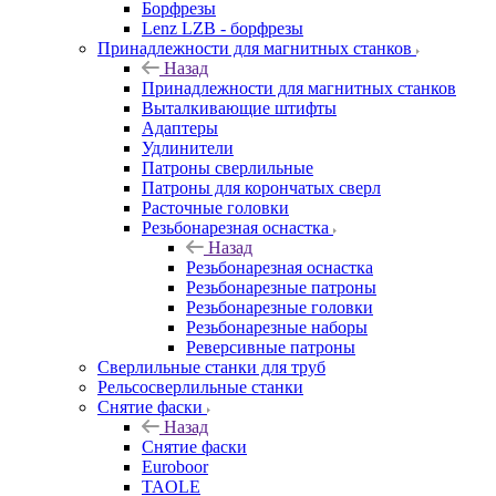
Борфрезы
Lenz LZB - борфрезы
Принадлежности для магнитных станков
Назад
Принадлежности для магнитных станков
Выталкивающие штифты
Адаптеры
Удлинители
Патроны сверлильные
Патроны для корончатых сверл
Расточные головки
Резьбонарезная оснастка
Назад
Резьбонарезная оснастка
Резьбонарезные патроны
Резьбонарезные головки
Резьбонарезные наборы
Реверсивные патроны
Сверлильные станки для труб
Рельсосверлильные станки
Снятие фаски
Назад
Снятие фаски
Euroboor
TAOLE