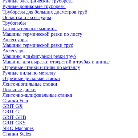
Ручные электрические труборезы
Ручные роликовые труборезы
Труборезы для больших диаметров труб
Оснастка и аксессуары
Трубогибы
Газорезательные машины
Машины термической резки по листу
Аксессуары
Машины термической резки труб
Аксесуары
Машины для фигурной резки труб
Машины для вырезки отверстий в трубах и днище
Отрезные станки и пилы по металлу
Ручные пилы по металлу
Отрезные дисковые станки
Ленточнопильные станки
Пильные диски
Ленточно-шлифовальные станки
Станки Fein
GRIT GX
GRIT GI
GRIT GHB
GRIT GKS
NKO Machines
Станки Stalex