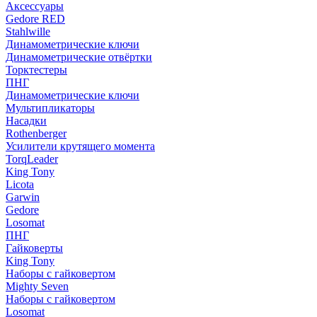
Аксессуары
Gedore RED
Stahlwille
Динамометрические ключи
Динамометрические отвёртки
Торктестеры
ПНГ
Динамометрические ключи
Мультипликаторы
Насадки
Rothenberger
Усилители крутящего момента
TorqLeader
King Tony
Licota
Garwin
Gedore
Losomat
ПНГ
Гайковерты
King Tony
Наборы с гайковертом
Mighty Seven
Наборы с гайковертом
Losomat