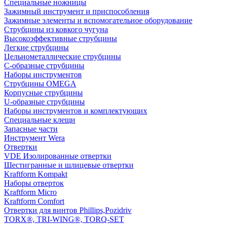
Специальные ножницы
Зажимный инструмент и приспособления
Зажимные элементы и вспомогательное оборудование
Струбцины из ковкого чугуна
Высокоэффективные струбцины
Легкие струбцины
Цельнометаллические струбцины
C-образные струбцины
Наборы инструментов
Струбцины OMEGA
Корпусные струбцины
U-образные струбцины
Наборы инструментов и комплектующих
Специальные клещи
Запасные части
Инструмент Wera
Отвертки
VDE Изолированные отвертки
Шестигранные и шлицевые отвертки
Kraftform Kompakt
Наборы отверток
Kraftform Micro
Kraftform Comfort
Отвертки для винтов Phillips,Pozidriv
TORX®, TRI-WING®, TORQ-SET