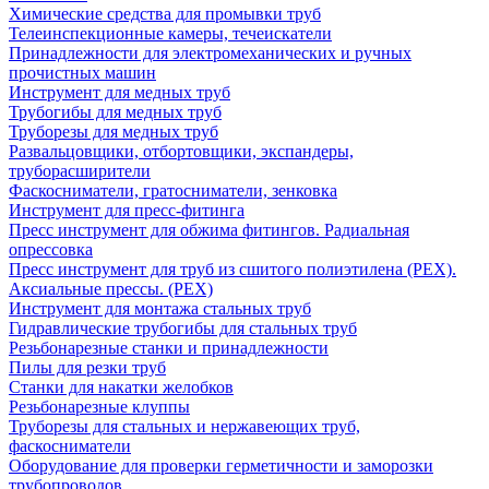
Химические средства для промывки труб
Телеинспекционные камеры, течеискатели
Принадлежности для электромеханических и ручных
прочистных машин
Инструмент для медных труб
Трубогибы для медных труб
Труборезы для медных труб
Развальцовщики, отбортовщики, экспандеры,
труборасширители
Фаскосниматели, гратосниматели, зенковка
Инструмент для пресс-фитинга
Пресс инструмент для обжима фитингов. Радиальная
опрессовка
Пресс инструмент для труб из сшитого полиэтилена (PEX).
Аксиальные прессы. (PEX)
Инструмент для монтажа стальных труб
Гидравлические трубогибы для стальных труб
Резьбонарезные станки и принадлежности
Пилы для резки труб
Станки для накатки желобков
Резьбонарезные клуппы
Труборезы для стальных и нержавеющих труб,
фаскосниматели
Оборудование для проверки герметичности и заморозки
трубопроводов