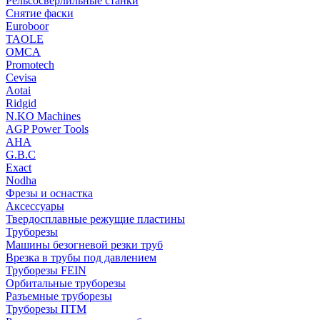
Рельсосверлильные станки
Снятие фаски
Euroboor
TAOLE
OMCA
Promotech
Cevisa
Aotai
Ridgid
N.KO Machines
AGP Power Tools
AHA
G.B.C
Exact
Nodha
Фрезы и оснастка
Аксессуары
Твердосплавные режущие пластины
Труборезы
Машины безогневой резки труб
Врезка в трубы под давлением
Труборезы FEIN
Орбитальные труборезы
Разъемные труборезы
Труборезы ПТМ