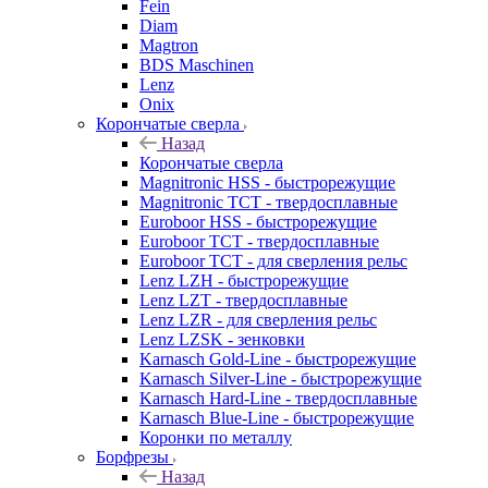
Fein
Diam
Magtron
BDS Maschinen
Lenz
Onix
Корончатые сверла
Назад
Корончатые сверла
Magnitronic HSS - быстрорежущие
Magnitronic TCT - твердосплавные
Euroboor HSS - быстрорежущие
Euroboor TCT - твердосплавные
Euroboor TCT - для сверления рельс
Lenz LZH - быстрорежущие
Lenz LZT - твердосплавные
Lenz LZR - для сверления рельс
Lenz LZSK - зенковки
Karnasch Gold-Line - быстрорежущие
Karnasch Silver-Line - быстрорежущие
Karnasch Hard-Line - твердосплавные
Karnasch Blue-Line - быстрорежущие
Коронки по металлу
Борфрезы
Назад