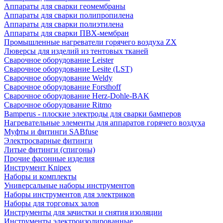
Аппараты для сварки геомембраны
Аппараты для сварки полипропилена
Аппараты для сварки полиэтилена
Аппараты для сварки ПВХ-мембран
Промышленные нагреватели горячего воздуха ZX
Люверсы для изделий из тентовых тканей
Сварочное оборудование Leister
Сварочное оборудование Lesite (LST)
Сварочное оборудование Weldy
Сварочное оборудование Forsthoff
Сварочное оборудование Herz-Dohle-BAK
Сварочное оборудование Ritmo
Bamperus - плоские электроды для сварки бамперов
Нагревательные элементы для аппаратов горячего воздуха
Муфты и фитинги SABfuse
Электросварные фитинги
Литые фитинги (спигоны)
Прочие фасонные изделия
Инструмент Knipex
Наборы и комплекты
Универсальные наборы инструментов
Наборы инструментов для электриков
Наборы для торговых залов
Инструменты для зачистки и снятия изоляции
Инструменты электроизолированные