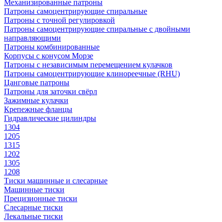
Механизированные патроны
Патроны самоцентрирующие спиральные
Патроны с точной регулировкой
Патроны самоцентрирующие спиральные с двойными
направляющими
Патроны комбинированные
Корпусы с конусом Морзе
Патроны с независимым перемещением кулачков
Патроны самоцентрирующие клинореечные (RHU)
Цанговые патроны
Патроны для заточки свёрл
Зажимные кулачки
Крепежные фланцы
Гидравлические цилиндры
1304
1205
1315
1202
1305
1208
Тиски машинные и слесарные
Машинные тиски
Прецизионные тиски
Слесарные тиски
Лекальные тиски