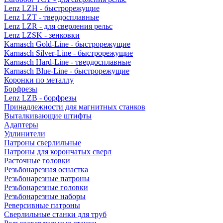
Lenz LZH - быстрорежущие
Lenz LZT - твердосплавные
Lenz LZR - для сверления рельс
Lenz LZSK - зенковки
Karnasch Gold-Line - быстрорежущие
Karnasch Silver-Line - быстрорежущие
Karnasch Hard-Line - твердосплавные
Karnasch Blue-Line - быстрорежущие
Коронки по металлу
Борфрезы
Lenz LZB - борфрезы
Принадлежности для магнитных станков
Выталкивающие штифты
Адаптеры
Удлинители
Патроны сверлильные
Патроны для корончатых сверл
Расточные головки
Резьбонарезная оснастка
Резьбонарезные патроны
Резьбонарезные головки
Резьбонарезные наборы
Реверсивные патроны
Сверлильные станки для труб