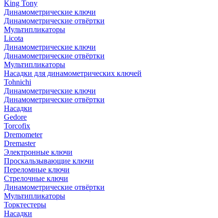
King Tony
Динамометрические ключи
Динамометрические отвёртки
Мультипликаторы
Licota
Динамометрические ключи
Динамометрические отвёртки
Мультипликаторы
Насадки для динамометрических ключей
Tohnichi
Динамометрические ключи
Динамометрические отвёртки
Насадки
Gedore
Torcofix
Dremometer
Dremaster
Электронные ключи
Проскальзывающие ключи
Переломные ключи
Стрелочные ключи
Динамометрические отвёртки
Мультипликаторы
Торктестеры
Насадки