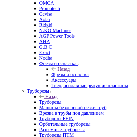
OMCA
Promotech
Cevisa
Aotai
Ridgid
N.KO Machines
AGP Power Tools
AHA
G.B.C
Exact
Nodha
Фрезы и оснастка
Назад
Фрезы и оснастка
Аксессуары
Твердосплавные режущие пластины
Труборезы
Назад
Труборезы
Машины безогневой резки труб
Врезка в трубы под давлением
Труборезы FEIN
Орбитальные труборезы
Разъемные труборезы
Труборезы ПТМ