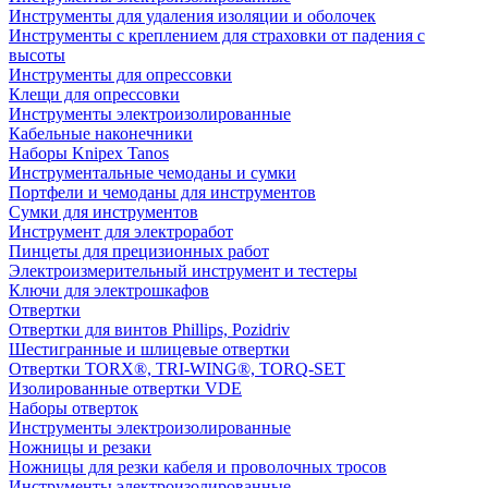
Инструменты для удаления изоляции и оболочек
Инструменты с креплением для страховки от падения с
высоты
Инструменты для опрессовки
Клещи для опрессовки
Инструменты электроизолированные
Кабельные наконечники
Наборы Knipex Tanos
Инструментальные чемоданы и сумки
Портфели и чемоданы для инструментов
Сумки для инструментов
Инструмент для электроработ
Пинцеты для прецизионных работ
Электроизмерительный инструмент и тестеры
Ключи для электрошкафов
Отвертки
Отвертки для винтов Phillips, Pozidriv
Шестигранные и шлицевые отвертки
Отвертки TORX®, TRI-WING®, TORQ-SET
Изолированные отвертки VDE
Наборы отверток
Инструменты электроизолированные
Ножницы и резаки
Ножницы для резки кабеля и проволочных тросов
Инструменты электроизолированные