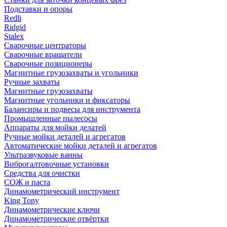
Подставки и опоры
Redli
Ridgid
Stalex
Сварочные центраторы
Сварочные вращатели
Сварочные позиционеры
Магнитные грузозахваты и угольники
Ручные захваты
Магнитные грузозахваты
Магнитные угольники и фиксаторы
Балансиры и подвесы для инструмента
Промышленные пылесосы
Аппараты для мойки делатей
Ручные мойки деталей и агрегатов
Автоматические мойки деталей и агрегатов
Ультразвуковые ванны
Виброгалтовочные установки
Средства для очистки
СОЖ и паста
Динамометрический инструмент
King Tony
Динамометрические ключи
Динамометрические отвёртки