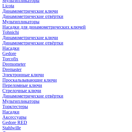
Мультипликаторы
Licota
Динамометрические ключи
Динамометрические отвёртки
Мультипликаторы
Насадки для динамометрических ключей
Tohnichi
Динамометрические ключи
Динамометрические отвёртки
Насадки
Gedore
Torcofix
Dremometer
Dremaster
Электронные ключи
Проскальзывающие ключи
Переломные ключи
Стрелочные ключи
Динамометрические отвёртки
Мультипликаторы
Торктестеры
Насадки
Аксессуары
Gedore RED
Stahlwille