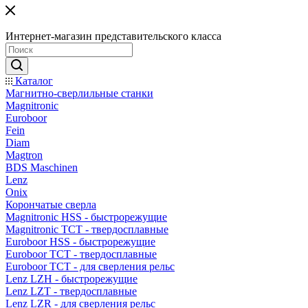
Интернет-магазин представительского класса
Каталог
Магнитно-сверлильные станки
Magnitronic
Euroboor
Fein
Diam
Magtron
BDS Maschinen
Lenz
Onix
Корончатые сверла
Magnitronic HSS - быстрорежущие
Magnitronic TCT - твердосплавные
Euroboor HSS - быстрорежущие
Euroboor TCT - твердосплавные
Euroboor TCT - для сверления рельс
Lenz LZH - быстрорежущие
Lenz LZT - твердосплавные
Lenz LZR - для сверления рельс