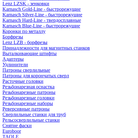
Lenz LZSK - зенковки
Karnasch Gold-Line - быстрорежущие
Karnasch Silver-Line - быстрорежущие
Karnasch Hard-Line - твердосплавные
Karnasch Blue-Line - быстрорежущие
Коронки по металлу
Борфрезы
Lenz LZB - борфрезы
Принадлежности для магнитных станков
Выталкивающие штифты
Адаптеры
Удлинители
Патроны сверлильные
Патроны для корончатых сверл
Расточные головки
Резьбонарезная оснастка
Резьбонарезные патроны
Резьбонарезные головки
Резьбонарезные наборы
Реверсивные патроны
Сверлильные станки для труб
Рельсосверлильные станки
Снятие фаски
Euroboor
TAOLE