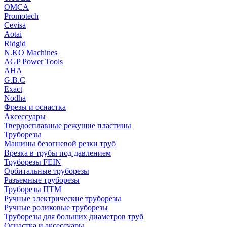
OMCA
Promotech
Cevisa
Aotai
Ridgid
N.KO Machines
AGP Power Tools
AHA
G.B.C
Exact
Nodha
Фрезы и оснастка
Аксессуары
Твердосплавные режущие пластины
Труборезы
Машины безогневой резки труб
Врезка в трубы под давлением
Труборезы FEIN
Орбитальные труборезы
Разъемные труборезы
Труборезы ПТМ
Ручные электрические труборезы
Ручные роликовые труборезы
Труборезы для больших диаметров труб
Оснастка и аксессуары