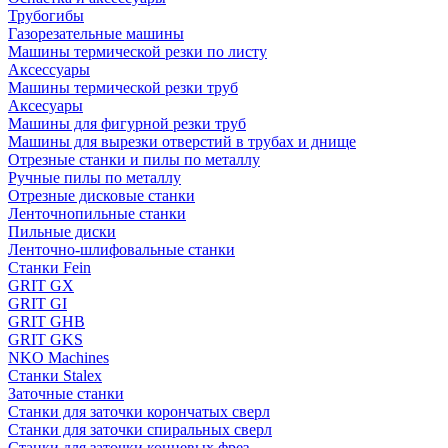
Трубогибы
Газорезательные машины
Машины термической резки по листу
Аксессуары
Машины термической резки труб
Аксесуары
Машины для фигурной резки труб
Машины для вырезки отверстий в трубах и днище
Отрезные станки и пилы по металлу
Ручные пилы по металлу
Отрезные дисковые станки
Ленточнопильные станки
Пильные диски
Ленточно-шлифовальные станки
Станки Fein
GRIT GX
GRIT GI
GRIT GHB
GRIT GKS
NKO Machines
Станки Stalex
Заточные станки
Станки для заточки корончатых сверл
Станки для заточки спиральных сверл
Станки для заточки концевых фрез