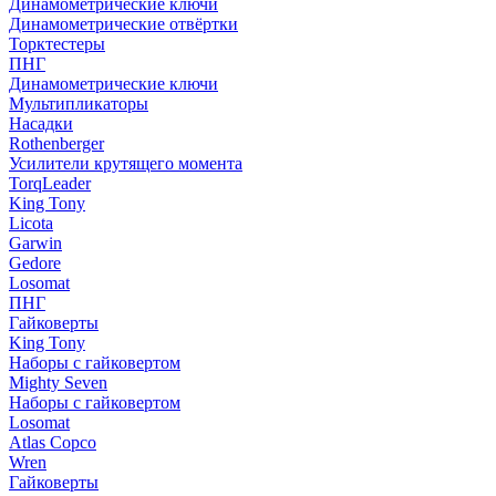
Динамометрические ключи
Динамометрические отвёртки
Торктестеры
ПНГ
Динамометрические ключи
Мультипликаторы
Насадки
Rothenberger
Усилители крутящего момента
TorqLeader
King Tony
Licota
Garwin
Gedore
Losomat
ПНГ
Гайковерты
King Tony
Наборы с гайковертом
Mighty Seven
Наборы с гайковертом
Losomat
Atlas Copco
Wren
Гайковерты