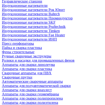
Гидравлические станции
Индукционные нагреватели
Индукционные нагреватели Рок Юнит
Индукционные нагреватели Baltech
Индукционные нагреватели Проминдуктор
Индукционные нагреватели SKF
Индукционные нагреватели Pruftechnik
Индукционные нагреватели Timken
Индукционные нагреватели Fag Heater
Индукционные нагреватели ИНП
Пресс-перфораторы
Пайка и сварка пластика
Фены строительные
Ручные сварочные экструдеры
Ролики и насадки для промышленных фенов
Аппараты для сварки линолеума
Аппараты для сварки пластика
Сварочные аппараты для ПВХ
Сварочные прутки
Автоматические сварочные аппараты
Аппараты для полуавтоматической сварки
Аппараты для сварки внахлест
Аппараты для сварки геомембраны
Аппараты для сварки полипропилена
Аппараты для сварки полиэтилена