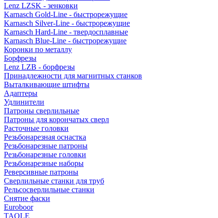
Lenz LZSK - зенковки
Karnasch Gold-Line - быстрорежущие
Karnasch Silver-Line - быстрорежущие
Karnasch Hard-Line - твердосплавные
Karnasch Blue-Line - быстрорежущие
Коронки по металлу
Борфрезы
Lenz LZB - борфрезы
Принадлежности для магнитных станков
Выталкивающие штифты
Адаптеры
Удлинители
Патроны сверлильные
Патроны для корончатых сверл
Расточные головки
Резьбонарезная оснастка
Резьбонарезные патроны
Резьбонарезные головки
Резьбонарезные наборы
Реверсивные патроны
Сверлильные станки для труб
Рельсосверлильные станки
Снятие фаски
Euroboor
TAOLE