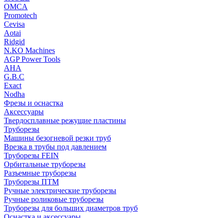
OMCA
Promotech
Cevisa
Aotai
Ridgid
N.KO Machines
AGP Power Tools
AHA
G.B.C
Exact
Nodha
Фрезы и оснастка
Аксессуары
Твердосплавные режущие пластины
Труборезы
Машины безогневой резки труб
Врезка в трубы под давлением
Труборезы FEIN
Орбитальные труборезы
Разъемные труборезы
Труборезы ПТМ
Ручные электрические труборезы
Ручные роликовые труборезы
Труборезы для больших диаметров труб
Оснастка и аксессуары