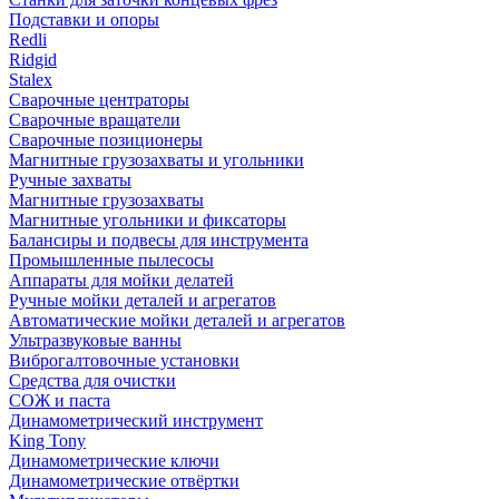
Подставки и опоры
Redli
Ridgid
Stalex
Сварочные центраторы
Сварочные вращатели
Сварочные позиционеры
Магнитные грузозахваты и угольники
Ручные захваты
Магнитные грузозахваты
Магнитные угольники и фиксаторы
Балансиры и подвесы для инструмента
Промышленные пылесосы
Аппараты для мойки делатей
Ручные мойки деталей и агрегатов
Автоматические мойки деталей и агрегатов
Ультразвуковые ванны
Виброгалтовочные установки
Средства для очистки
СОЖ и паста
Динамометрический инструмент
King Tony
Динамометрические ключи
Динамометрические отвёртки