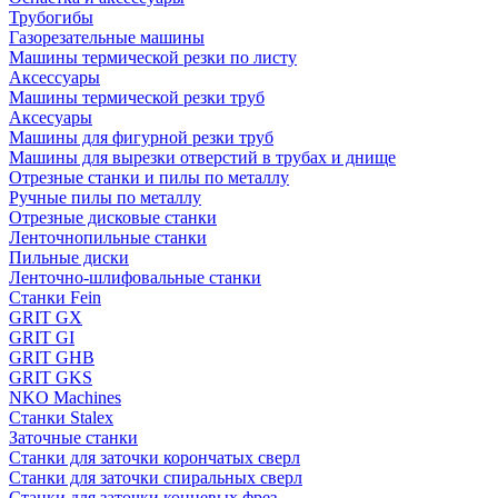
Трубогибы
Газорезательные машины
Машины термической резки по листу
Аксессуары
Машины термической резки труб
Аксесуары
Машины для фигурной резки труб
Машины для вырезки отверстий в трубах и днище
Отрезные станки и пилы по металлу
Ручные пилы по металлу
Отрезные дисковые станки
Ленточнопильные станки
Пильные диски
Ленточно-шлифовальные станки
Станки Fein
GRIT GX
GRIT GI
GRIT GHB
GRIT GKS
NKO Machines
Станки Stalex
Заточные станки
Станки для заточки корончатых сверл
Станки для заточки спиральных сверл
Станки для заточки концевых фрез