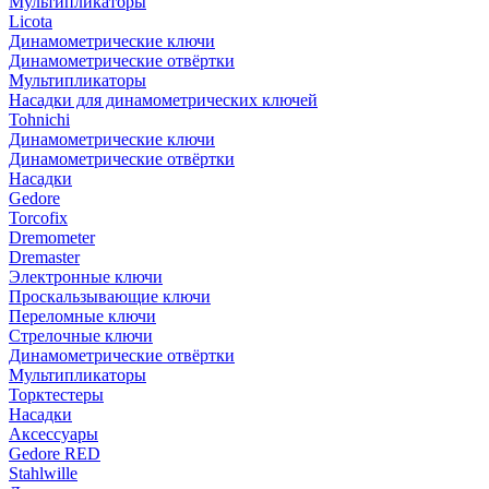
Мультипликаторы
Licota
Динамометрические ключи
Динамометрические отвёртки
Мультипликаторы
Насадки для динамометрических ключей
Tohnichi
Динамометрические ключи
Динамометрические отвёртки
Насадки
Gedore
Torcofix
Dremometer
Dremaster
Электронные ключи
Проскальзывающие ключи
Переломные ключи
Стрелочные ключи
Динамометрические отвёртки
Мультипликаторы
Торктестеры
Насадки
Аксессуары
Gedore RED
Stahlwille