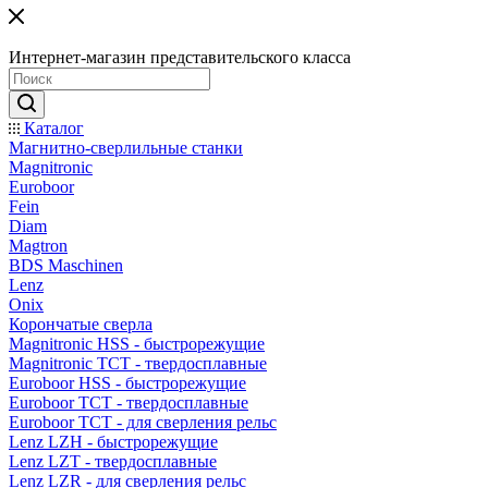
Интернет-магазин представительского класса
Каталог
Магнитно-сверлильные станки
Magnitronic
Euroboor
Fein
Diam
Magtron
BDS Maschinen
Lenz
Onix
Корончатые сверла
Magnitronic HSS - быстрорежущие
Magnitronic TCT - твердосплавные
Euroboor HSS - быстрорежущие
Euroboor TCT - твердосплавные
Euroboor TCT - для сверления рельс
Lenz LZH - быстрорежущие
Lenz LZT - твердосплавные
Lenz LZR - для сверления рельс