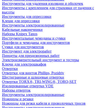
Инструменты для удаления изоляции и оболочек
Инструменты с креплением для страховки от падения с
высоты
Инструменты для опрессовки
Клещи для опрессовки
Инструменты электроизолированные
Кабельные наконечники
Наборы Knipex Tanos
Инструментальные чемоданы и сумки
Портфели и чемоданы для инструментов
Сумки для инструментов
Инструмент для электроработ
Пинцеты для прецизионных работ
Электроизмерительный инструмент и тестеры
Ключи для электрошкафов
Отвертки
Отвертки для винтов Phillips, Pozidriv
Шестигранные и шлицевые отвертки
Отвертки TORX®, TRI-WING®, TORQ-SET
Изолированные отвертки VDE
Наборы отверток
Инструменты электроизолированные
Ножницы и резаки
Ножницы для резки кабеля и проволочных тросов
Инструменты электроизолированные