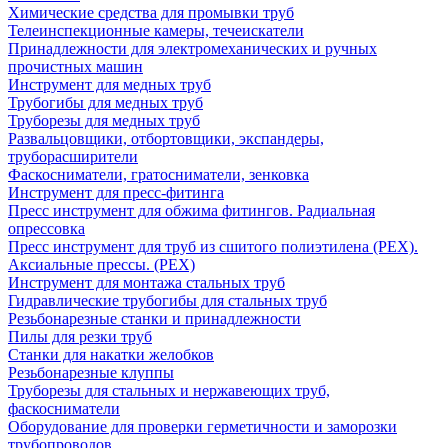
Химические средства для промывки труб
Телеинспекционные камеры, течеискатели
Принадлежности для электромеханических и ручных
прочистных машин
Инструмент для медных труб
Трубогибы для медных труб
Труборезы для медных труб
Развальцовщики, отбортовщики, экспандеры,
труборасширители
Фаскосниматели, гратосниматели, зенковка
Инструмент для пресс-фитинга
Пресс инструмент для обжима фитингов. Радиальная
опрессовка
Пресс инструмент для труб из сшитого полиэтилена (PEX).
Аксиальные прессы. (PEX)
Инструмент для монтажа стальных труб
Гидравлические трубогибы для стальных труб
Резьбонарезные станки и принадлежности
Пилы для резки труб
Станки для накатки желобков
Резьбонарезные клуппы
Труборезы для стальных и нержавеющих труб,
фаскосниматели
Оборудование для проверки герметичности и заморозки
трубопроводов