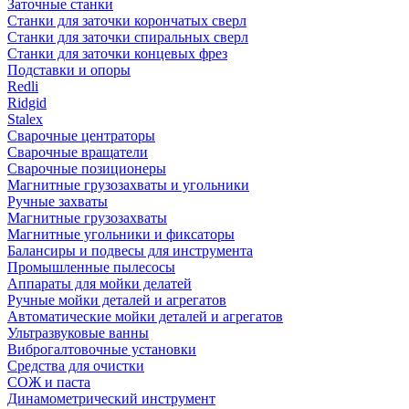
Заточные станки
Станки для заточки корончатых сверл
Станки для заточки спиральных сверл
Станки для заточки концевых фрез
Подставки и опоры
Redli
Ridgid
Stalex
Сварочные центраторы
Сварочные вращатели
Сварочные позиционеры
Магнитные грузозахваты и угольники
Ручные захваты
Магнитные грузозахваты
Магнитные угольники и фиксаторы
Балансиры и подвесы для инструмента
Промышленные пылесосы
Аппараты для мойки делатей
Ручные мойки деталей и агрегатов
Автоматические мойки деталей и агрегатов
Ультразвуковые ванны
Виброгалтовочные установки
Средства для очистки
СОЖ и паста
Динамометрический инструмент