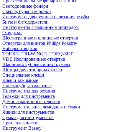
Профессиональные фонари и лампы
Светодиодные фонари
Сверла, буры и коронки
Инструмент для ручного нарезания резьбы
Биты и битодержатели
Инструменты с машинным приводом
Отвертки
Шестигранные и шлицевые отвертки
Отвертки для винтов Phillips,Pozidriv
Наборы отверток
TORX®, TRI-WING®, TORQ-SET
VDE Изолированные отвертки
Шарнирно-губцевый инструмент
Щипцы для стопорных колец
Специальные клещи
Клещи зажимные
Плоскогубцы захватные
Инструменты для резания
Тележки для инструмента
Демонстрационные тележки
Инструментальные чемоданы и сумки
Ящики для инструментов
Сумки для инструментов
Принадлежности
Инструмент Bessey