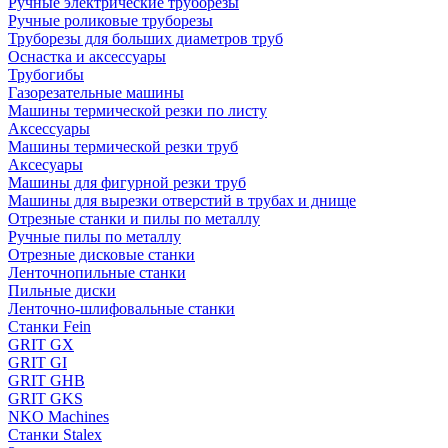
Ручные электрические труборезы
Ручные роликовые труборезы
Труборезы для больших диаметров труб
Оснастка и аксессуары
Трубогибы
Газорезательные машины
Машины термической резки по листу
Аксессуары
Машины термической резки труб
Аксесуары
Машины для фигурной резки труб
Машины для вырезки отверстий в трубах и днище
Отрезные станки и пилы по металлу
Ручные пилы по металлу
Отрезные дисковые станки
Ленточнопильные станки
Пильные диски
Ленточно-шлифовальные станки
Станки Fein
GRIT GX
GRIT GI
GRIT GHB
GRIT GKS
NKO Machines
Станки Stalex