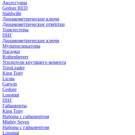
Аксессуары
Gedore RED
Stahlwille
Динамометрические ключи
Динамометрические отвёртки
Торктестеры
ПНГ
Динамометрические ключи
Мультипликаторы
Насадки
Rothenberger
Усилители крутящего момента
TorqLeader
King Tony
Licota
Garwin
Gedore
Losomat
ПНГ
Гайковерты
King Tony
Наборы с гайковертом
Mighty Seven
Наборы с гайковертом
Losomat