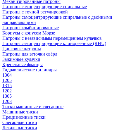
Механизированные патроны
Патроны самоцентрирующие спиральные
Патроны с точной регулировкой
Патроны самоцентрирующие спиральные с двойными
направляющими
Патроны комбинированные
Корпусы с конусом Морзе
Патроны с независимым перемещением кулачков
Патроны самоцентрирующие клинореечные (RHU)
Цанговые патроны
Патроны для заточки свёрл
Зажимные кулачки
Крепежные фланцы
Гидравлические цилиндры
1304
1205
1315
1202
1305
1208
Тиски машинные и слесарные
Машинные тиски
Прецизионные тиски
Слесарные тиски
Лекальные тиски