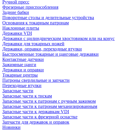
Ручной пресс
Фрезерные приспособления
Задние бабки
Поворотные столы и делительные устройства
Основания к токарным патронам
Наклонные плиты
Державки VDI
Державки с цилиндрическим хвостовиком или на конус
Державки для токарных ножей
Державки, оправки, переходные втулки
Быстросменные токарные и цанговые державки
Контактные датчики
Зажимные цанги
Державки и оправки
Токарные центры
Патроны сверлильные и запчасти
Переходные втулки
Запасные части
Запасные части к тискам
Запасные части к патронам с ручным зажимом
Запасные части к патронам механизированным
Запасные части к державкам VDI
Запасные части к фрезерной оснастке
Запчасти для державок и оправок
Новинки