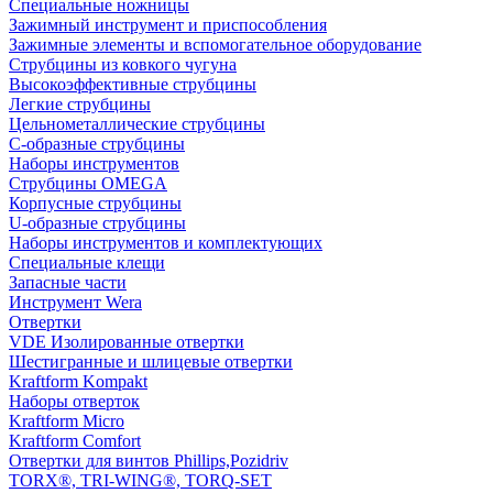
Специальные ножницы
Зажимный инструмент и приспособления
Зажимные элементы и вспомогательное оборудование
Струбцины из ковкого чугуна
Высокоэффективные струбцины
Легкие струбцины
Цельнометаллические струбцины
C-образные струбцины
Наборы инструментов
Струбцины OMEGA
Корпусные струбцины
U-образные струбцины
Наборы инструментов и комплектующих
Специальные клещи
Запасные части
Инструмент Wera
Отвертки
VDE Изолированные отвертки
Шестигранные и шлицевые отвертки
Kraftform Kompakt
Наборы отверток
Kraftform Micro
Kraftform Comfort
Отвертки для винтов Phillips,Pozidriv
TORX®, TRI-WING®, TORQ-SET