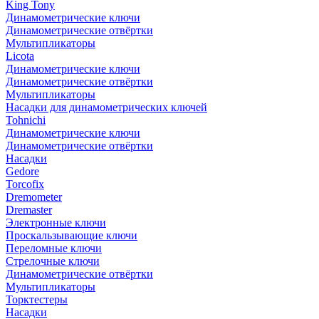
King Tony
Динамометрические ключи
Динамометрические отвёртки
Мультипликаторы
Licota
Динамометрические ключи
Динамометрические отвёртки
Мультипликаторы
Насадки для динамометрических ключей
Tohnichi
Динамометрические ключи
Динамометрические отвёртки
Насадки
Gedore
Torcofix
Dremometer
Dremaster
Электронные ключи
Проскальзывающие ключи
Переломные ключи
Стрелочные ключи
Динамометрические отвёртки
Мультипликаторы
Торктестеры
Насадки