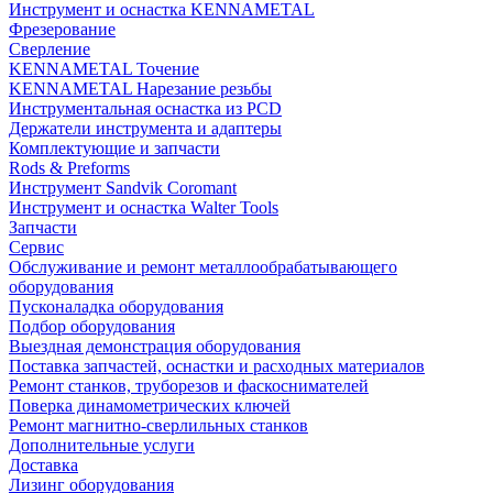
Инструмент и оснастка KENNAMETAL
Фрезерование
Сверление
KENNAMETAL Точение
KENNAMETAL Нарезание резьбы
Инструментальная оснастка из PCD
Держатели инструмента и адаптеры
Комплектующие и запчасти
Rods & Preforms
Инструмент Sandvik Coromant
Инструмент и оснастка Walter Tools
Запчасти
Сервис
Обслуживание и ремонт металлообрабатывающего
оборудования
Пусконаладка оборудования
Подбор оборудования
Выездная демонстрация оборудования
Поставка запчастей, оснастки и расходных материалов
Ремонт станков, труборезов и фаскоснимателей
Поверка динамометрических ключей
Ремонт магнитно-сверлильных станков
Дополнительные услуги
Доставка
Лизинг оборудования