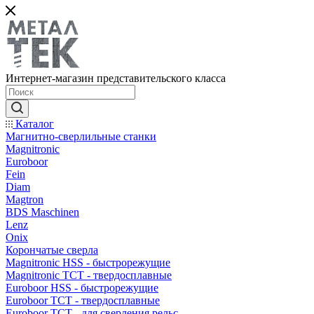
Интернет-магазин представительского класса
Каталог
Магнитно-сверлильные станки
Magnitronic
Euroboor
Fein
Diam
Magtron
BDS Maschinen
Lenz
Onix
Корончатые сверла
Magnitronic HSS - быстрорежущие
Magnitronic TCT - твердосплавные
Euroboor HSS - быстрорежущие
Euroboor TCT - твердосплавные
Euroboor TCT - для сверления рельс