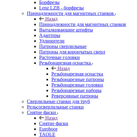
Борфрезы
Lenz LZB - борфрезы
Принадлежности для магнитных станков
Назад
Принадлежности для магнитных станков
Выталкивающие штифты
Адаптеры
Удлинители
Патроны сверлильные
Патроны для корончатых сверл
Расточные головки
Резьбонарезная оснастка
Назад
Резьбонарезная оснастка
Резьбонарезные патроны
Резьбонарезные головки
Резьбонарезные наборы
Реверсивные патроны
Сверлильные станки для труб
Рельсосверлильные станки
Снятие фаски
Назад
Снятие фаски
Euroboor
TAOLE