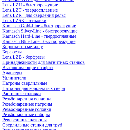
Lenz LZH - быстрорежущие
Lenz LZT - твердосплавные
Lenz LZR - для сверления рельс
Lenz LZSK - зенковки
Karnasch Gold-Line - быстрорежущие
Karnasch Silver-Line - быстрорежущие
Karnasch Hard-Line - твердосплавные
Karnasch Blue-Line - быстрорежущие
Коронки по металлу
Борфрезы
Lenz LZB - борфрезы
Принадлежности для магнитных станков
Выталкивающие штифты
Адаптеры
Удлинители
Патроны сверлильные
Патроны для корончатых сверл
Расточные головки
Резьбонарезная оснастка
Резьбонарезные патроны
Резьбонарезные головки
Резьбонарезные наборы
Реверсивные патроны
Сверлильные станки для труб