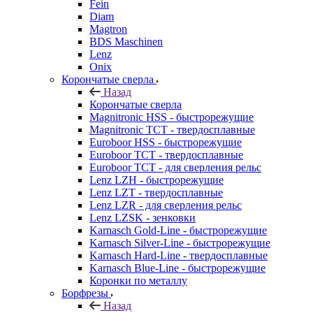
Fein
Diam
Magtron
BDS Maschinen
Lenz
Onix
Корончатые сверла
Назад
Корончатые сверла
Magnitronic HSS - быстрорежущие
Magnitronic TCT - твердосплавные
Euroboor HSS - быстрорежущие
Euroboor TCT - твердосплавные
Euroboor TCT - для сверления рельс
Lenz LZH - быстрорежущие
Lenz LZT - твердосплавные
Lenz LZR - для сверления рельс
Lenz LZSK - зенковки
Karnasch Gold-Line - быстрорежущие
Karnasch Silver-Line - быстрорежущие
Karnasch Hard-Line - твердосплавные
Karnasch Blue-Line - быстрорежущие
Коронки по металлу
Борфрезы
Назад