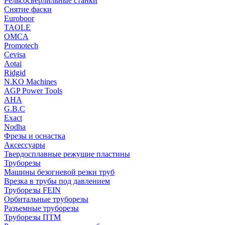
Рельсосверлильные станки
Снятие фаски
Euroboor
TAOLE
OMCA
Promotech
Cevisa
Aotai
Ridgid
N.KO Machines
AGP Power Tools
AHA
G.B.C
Exact
Nodha
Фрезы и оснастка
Аксессуары
Твердосплавные режущие пластины
Труборезы
Машины безогневой резки труб
Врезка в трубы под давлением
Труборезы FEIN
Орбитальные труборезы
Разъемные труборезы
Труборезы ПТМ