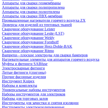
Аппараты для сварки геомембраны
Аппараты для сварки полипропилена
Аппараты для сварки полиэтилена
Аппараты для сварки ПВХ-мембран
Промышленные нагреватели горячего воздуха ZX
Люверсы для изделий из тентовых тканей
Сварочное оборудование Leister
Сварочное оборудование Lesite (LST)
Сварочное оборудование Weldy
Сварочное оборудование Forsthoff
Сварочное оборудование Herz-Dohle-BAK
Сварочное оборудование Ritmo
Bamperus - плоские электроды для сварки бамперов
Нагревательные элементы для аппаратов горячего воздуха
Муфты и фитинги SABfuse
Электросварные фитинги
Литые фитинги (спигоны)
Прочие фасонные изделия
Инструмент Knipex
Наборы и комплекты
Универсальные наборы инструментов
Наборы инструментов для электриков
Наборы для торговых залов
Инструменты для зачистки и снятия изоляции
Инструменты электроизолированные