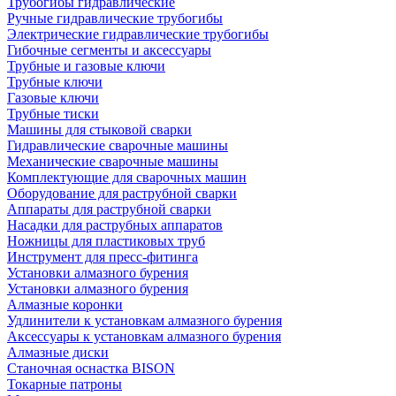
Трубогибы гидравлические
Ручные гидравлические трубогибы
Электрические гидравлические трубогибы
Гибочные сегменты и аксессуары
Трубные и газовые ключи
Трубные ключи
Газовые ключи
Трубные тиски
Машины для стыковой сварки
Гидравлические сварочные машины
Механические сварочные машины
Комплектующие для сварочных машин
Оборудование для раструбной сварки
Аппараты для раструбной сварки
Насадки для раструбных аппаратов
Ножницы для пластиковых труб
Инструмент для пресс-фитинга
Установки алмазного бурения
Установки алмазного бурения
Алмазные коронки
Удлинители к установкам алмазного бурения
Аксессуары к установкам алмазного бурения
Алмазные диски
Станочная оснастка BISON
Токарные патроны