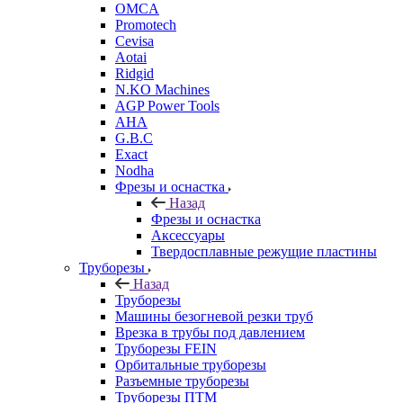
OMCA
Promotech
Cevisa
Aotai
Ridgid
N.KO Machines
AGP Power Tools
AHA
G.B.C
Exact
Nodha
Фрезы и оснастка
Назад
Фрезы и оснастка
Аксессуары
Твердосплавные режущие пластины
Труборезы
Назад
Труборезы
Машины безогневой резки труб
Врезка в трубы под давлением
Труборезы FEIN
Орбитальные труборезы
Разъемные труборезы
Труборезы ПТМ