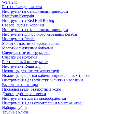
Wera 2go
Биты и битодержатели
Инструменты с машинным приводом
Kraftform Kompakt
Инструменты Red Bull Racing
Сверла, буры и коронки
Инструменты с машинным приводом
Инструмент для ручного нарезания резьбы
Инструмент Picard
Молотки плотника-кровельщика
Молотки с мягкими бойками
Специальные инструменты
Слесарные молотки
Рихтовочный инструмент
Инструмент Rennsteig
Ножницы для пластиковых труб
Ножницы для резки кабеля и проволочных тросов
Инструменты для зачистки и снятия изоляции
Высечные ножницы
Прокалыватели отверстий в коже
Долота, зубила, стамески
Инструменты для металлообработки
Инструменты для строителей и монтажников
Наборы зубил
Трубные ключи