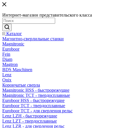
Интернет-магазин представительского класса
Каталог
Магнитно-сверлильные станки
Magnitronic
Euroboor
Fein
Diam
Magtron
BDS Maschinen
Lenz
Onix
Корончатые сверла
Magnitronic HSS - быстрорежущие
Magnitronic TCT - твердосплавные
Euroboor HSS - быстрорежущие
Euroboor TCT - твердосплавные
Euroboor TCT - для сверления рельс
Lenz LZH - быстрорежущие
Lenz LZT - твердосплавные
Lenz LZR - для сверления рельс