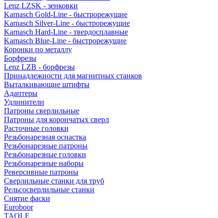
Lenz LZSK - зенковки
Karnasch Gold-Line - быстрорежущие
Karnasch Silver-Line - быстрорежущие
Karnasch Hard-Line - твердосплавные
Karnasch Blue-Line - быстрорежущие
Коронки по металлу
Борфрезы
Lenz LZB - борфрезы
Принадлежности для магнитных станков
Выталкивающие штифты
Адаптеры
Удлинители
Патроны сверлильные
Патроны для корончатых сверл
Расточные головки
Резьбонарезная оснастка
Резьбонарезные патроны
Резьбонарезные головки
Резьбонарезные наборы
Реверсивные патроны
Сверлильные станки для труб
Рельсосверлильные станки
Снятие фаски
Euroboor
TAOLE