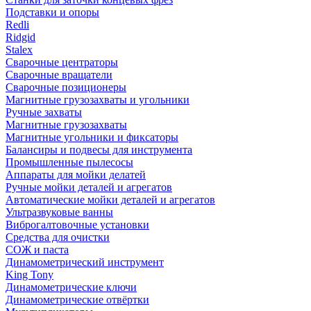
Подставки и опоры
Redli
Ridgid
Stalex
Сварочные центраторы
Сварочные вращатели
Сварочные позиционеры
Магнитные грузозахваты и угольники
Ручные захваты
Магнитные грузозахваты
Магнитные угольники и фиксаторы
Балансиры и подвесы для инструмента
Промышленные пылесосы
Аппараты для мойки делатей
Ручные мойки деталей и агрегатов
Автоматические мойки деталей и агрегатов
Ультразвуковые ванны
Виброгалтовочные установки
Средства для очистки
СОЖ и паста
Динамометрический инструмент
King Tony
Динамометрические ключи
Динамометрические отвёртки