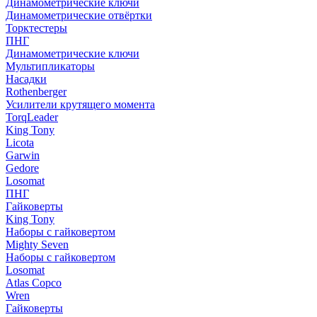
Динамометрические ключи
Динамометрические отвёртки
Торктестеры
ПНГ
Динамометрические ключи
Мультипликаторы
Насадки
Rothenberger
Усилители крутящего момента
TorqLeader
King Tony
Licota
Garwin
Gedore
Losomat
ПНГ
Гайковерты
King Tony
Наборы с гайковертом
Mighty Seven
Наборы с гайковертом
Losomat
Atlas Copco
Wren
Гайковерты