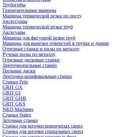
Трубогибы
Газорезательные машины
Машины термической резки по листу
Аксессуары
Машины термической резки труб
Аксесуары
Машины для фигурной резки труб
Машины для вырезки отверстий в трубах и днище
Отрезные станки и пилы по металлу
Ручные пилы по металлу
Отрезные дисковые станки
Ленточнопильные станки
Пильные диски
Ленточно-шлифовальные станки
Станки Fein
GRIT GX
GRIT GI
GRIT GHB
GRIT GKS
NKO Machines
Станки Stalex
Заточные станки
Станки для заточки корончатых сверл
Станки для заточки спиральных сверл
Станки для заточки концевых фрез