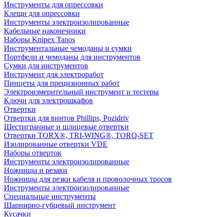
Инструменты для опрессовки
Клещи для опрессовки
Инструменты электроизолированные
Кабельные наконечники
Наборы Knipex Tanos
Инструментальные чемоданы и сумки
Портфели и чемоданы для инструментов
Сумки для инструментов
Инструмент для электроработ
Пинцеты для прецизионных работ
Электроизмерительный инструмент и тестеры
Ключи для электрошкафов
Отвертки
Отвертки для винтов Phillips, Pozidriv
Шестигранные и шлицевые отвертки
Отвертки TORX®, TRI-WING®, TORQ-SET
Изолированные отвертки VDE
Наборы отверток
Инструменты электроизолированные
Ножницы и резаки
Ножницы для резки кабеля и проволочных тросов
Инструменты электроизолированные
Специальные инструменты
Шарнирно-губцевый инструмент
Кусачки