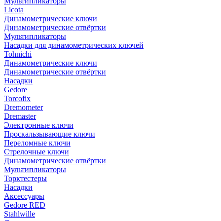
Мультипликаторы
Licota
Динамометрические ключи
Динамометрические отвёртки
Мультипликаторы
Насадки для динамометрических ключей
Tohnichi
Динамометрические ключи
Динамометрические отвёртки
Насадки
Gedore
Torcofix
Dremometer
Dremaster
Электронные ключи
Проскальзывающие ключи
Переломные ключи
Стрелочные ключи
Динамометрические отвёртки
Мультипликаторы
Торктестеры
Насадки
Аксессуары
Gedore RED
Stahlwille