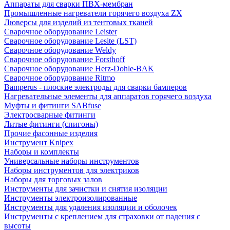
Аппараты для сварки ПВХ-мембран
Промышленные нагреватели горячего воздуха ZX
Люверсы для изделий из тентовых тканей
Сварочное оборудование Leister
Сварочное оборудование Lesite (LST)
Сварочное оборудование Weldy
Сварочное оборудование Forsthoff
Сварочное оборудование Herz-Dohle-BAK
Сварочное оборудование Ritmo
Bamperus - плоские электроды для сварки бамперов
Нагревательные элементы для аппаратов горячего воздуха
Муфты и фитинги SABfuse
Электросварные фитинги
Литые фитинги (спигоны)
Прочие фасонные изделия
Инструмент Knipex
Наборы и комплекты
Универсальные наборы инструментов
Наборы инструментов для электриков
Наборы для торговых залов
Инструменты для зачистки и снятия изоляции
Инструменты электроизолированные
Инструменты для удаления изоляции и оболочек
Инструменты с креплением для страховки от падения с
высоты