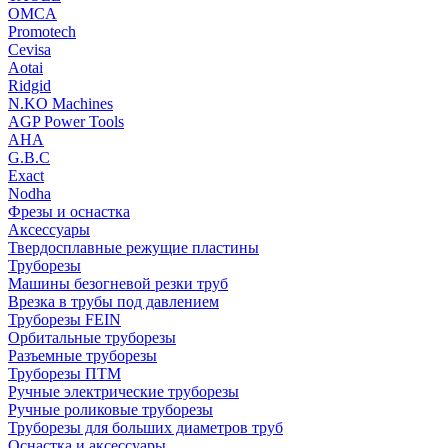
OMCA
Promotech
Cevisa
Aotai
Ridgid
N.KO Machines
AGP Power Tools
AHA
G.B.C
Exact
Nodha
Фрезы и оснастка
Аксессуары
Твердосплавные режущие пластины
Труборезы
Машины безогневой резки труб
Врезка в трубы под давлением
Труборезы FEIN
Орбитальные труборезы
Разъемные труборезы
Труборезы ПТМ
Ручные электрические труборезы
Ручные роликовые труборезы
Труборезы для больших диаметров труб
Оснастка и аксессуары