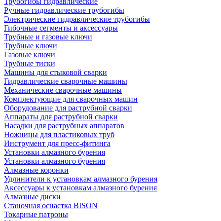
Трубогибы гидравлические
Ручные гидравлические трубогибы
Электрические гидравлические трубогибы
Гибочные сегменты и аксессуары
Трубные и газовые ключи
Трубные ключи
Газовые ключи
Трубные тиски
Машины для стыковой сварки
Гидравлические сварочные машины
Механические сварочные машины
Комплектующие для сварочных машин
Оборудование для раструбной сварки
Аппараты для раструбной сварки
Насадки для раструбных аппаратов
Ножницы для пластиковых труб
Инструмент для пресс-фитинга
Установки алмазного бурения
Установки алмазного бурения
Алмазные коронки
Удлинители к установкам алмазного бурения
Аксессуары к установкам алмазного бурения
Алмазные диски
Станочная оснастка BISON
Токарные патроны