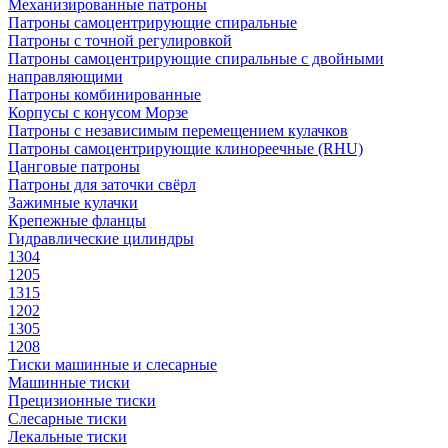
Механизированные патроны
Патроны самоцентрирующие спиральные
Патроны с точной регулировкой
Патроны самоцентрирующие спиральные с двойными
направляющими
Патроны комбинированные
Корпусы с конусом Морзе
Патроны с независимым перемещением кулачков
Патроны самоцентрирующие клинореечные (RHU)
Цанговые патроны
Патроны для заточки свёрл
Зажимные кулачки
Крепежные фланцы
Гидравлические цилиндры
1304
1205
1315
1202
1305
1208
Тиски машинные и слесарные
Машинные тиски
Прецизионные тиски
Слесарные тиски
Лекальные тиски