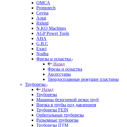
OMCA
Promotech
Cevisa
Aotai
Ridgid
N.KO Machines
AGP Power Tools
AHA
G.B.C
Exact
Nodha
Фрезы и оснастка
Назад
Фрезы и оснастка
Аксессуары
Твердосплавные режущие пластины
Труборезы
Назад
Труборезы
Машины безогневой резки труб
Врезка в трубы под давлением
Труборезы FEIN
Орбитальные труборезы
Разъемные труборезы
Труборезы ПТМ