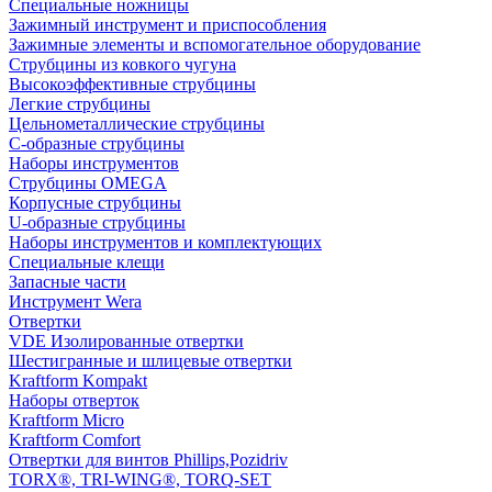
Специальные ножницы
Зажимный инструмент и приспособления
Зажимные элементы и вспомогательное оборудование
Струбцины из ковкого чугуна
Высокоэффективные струбцины
Легкие струбцины
Цельнометаллические струбцины
C-образные струбцины
Наборы инструментов
Струбцины OMEGA
Корпусные струбцины
U-образные струбцины
Наборы инструментов и комплектующих
Специальные клещи
Запасные части
Инструмент Wera
Отвертки
VDE Изолированные отвертки
Шестигранные и шлицевые отвертки
Kraftform Kompakt
Наборы отверток
Kraftform Micro
Kraftform Comfort
Отвертки для винтов Phillips,Pozidriv
TORX®, TRI-WING®, TORQ-SET