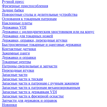
Ручной пресс
Фрезерные приспособления
Задние бабки
Поворотные столы и делительные устройства
Основания к токарным патронам
Наклонные плиты
Державки VDI
Державки с цилиндрическим хвостовиком или на конус
Державки для токарных ножей
Державки, оправки, переходные втулки
Быстросменные токарные и цанговые державки
Контактные датчики
Зажимные цанги
Державки и оправки
Токарные центры
Патроны сверлильные и запчасти
Переходные втулки
Запасные части
Запасные части к тискам
Запасные части к патронам с ручным зажимом
Запасные части к патронам механизированным
Запасные части к державкам VDI
Запасные части к фрезерной оснастке
Запчасти для державок и оправок
Новинки