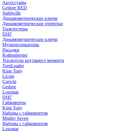
Аксессуары
Gedore RED
Stahlwille
Динамометрические ключи
Динамометрические отвёртки
Торктестеры
ПНГ
Динамометрические ключи
Мультипликаторы
Насадки
Rothenberger
Усилители крутящего момента
TorqLeader
King Tony
Licota
Garwin
Gedore
Losomat
ПНГ
Гайковерты
King Tony
Наборы с гайковертом
Mighty Seven
Наборы с гайковертом
Losomat