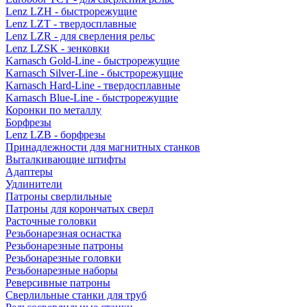
Lenz LZH - быстрорежущие
Lenz LZT - твердосплавные
Lenz LZR - для сверления рельс
Lenz LZSK - зенковки
Karnasch Gold-Line - быстрорежущие
Karnasch Silver-Line - быстрорежущие
Karnasch Hard-Line - твердосплавные
Karnasch Blue-Line - быстрорежущие
Коронки по металлу
Борфрезы
Lenz LZB - борфрезы
Принадлежности для магнитных станков
Выталкивающие штифты
Адаптеры
Удлинители
Патроны сверлильные
Патроны для корончатых сверл
Расточные головки
Резьбонарезная оснастка
Резьбонарезные патроны
Резьбонарезные головки
Резьбонарезные наборы
Реверсивные патроны
Сверлильные станки для труб