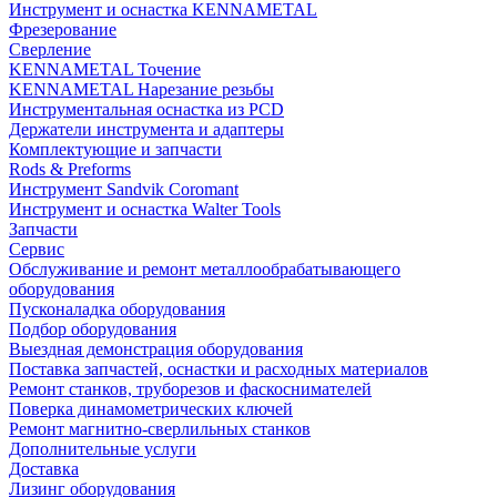
Инструмент и оснастка KENNAMETAL
Фрезерование
Сверление
KENNAMETAL Точение
KENNAMETAL Нарезание резьбы
Инструментальная оснастка из PCD
Держатели инструмента и адаптеры
Комплектующие и запчасти
Rods & Preforms
Инструмент Sandvik Coromant
Инструмент и оснастка Walter Tools
Запчасти
Сервис
Обслуживание и ремонт металлообрабатывающего
оборудования
Пусконаладка оборудования
Подбор оборудования
Выездная демонстрация оборудования
Поставка запчастей, оснастки и расходных материалов
Ремонт станков, труборезов и фаскоснимателей
Поверка динамометрических ключей
Ремонт магнитно-сверлильных станков
Дополнительные услуги
Доставка
Лизинг оборудования