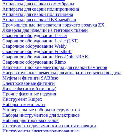
Аппараты для сварки геомембраны
Аппараты для сварки полипропилена
Аппараты для сварки полиэтилена
Аппараты для сварки ПВХ-мембран
Промышленные нагреватели горячего воздуха ZX
Люверсы для изделий из тентовых тканей
Сварочное оборудование Leister
Сварочное оборудование Lesite (LST)
Сварочное оборудование Weldy
Сварочное оборудование Forsthoff
Сварочное оборудование Herz-Dohle-BAK
Сварочное оборудование Ritmo
Bamperus - плоские электроды для сварки бамперов
Нагревательные элементы для аппаратов горячего воздуха
Муфты и фитинги SABfuse
Электросварные фитинги
Литые фитинги (спигоны)
Прочие фасонные изделия
Инструмент Knipex
Наборы и комплекты
Универсальные наборы инструментов
Наборы инструментов для электриков
Наборы для торговых залов
Инструменты для зачистки и снятия изоляции
Инструменты электроизолированные