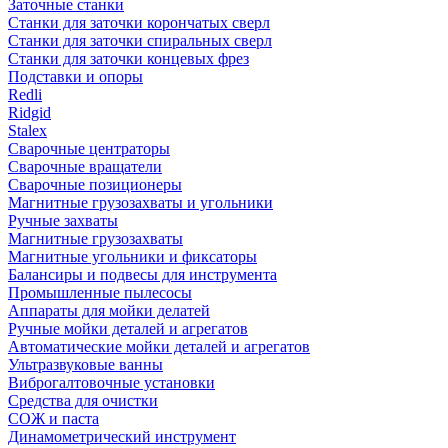
Заточные станки
Станки для заточки корончатых сверл
Станки для заточки спиральных сверл
Станки для заточки концевых фрез
Подставки и опоры
Redli
Ridgid
Stalex
Сварочные центраторы
Сварочные вращатели
Сварочные позиционеры
Магнитные грузозахваты и угольники
Ручные захваты
Магнитные грузозахваты
Магнитные угольники и фиксаторы
Балансиры и подвесы для инструмента
Промышленные пылесосы
Аппараты для мойки делатей
Ручные мойки деталей и агрегатов
Автоматические мойки деталей и агрегатов
Ультразвуковые ванны
Виброгалтовочные установки
Средства для очистки
СОЖ и паста
Динамометрический инструмент