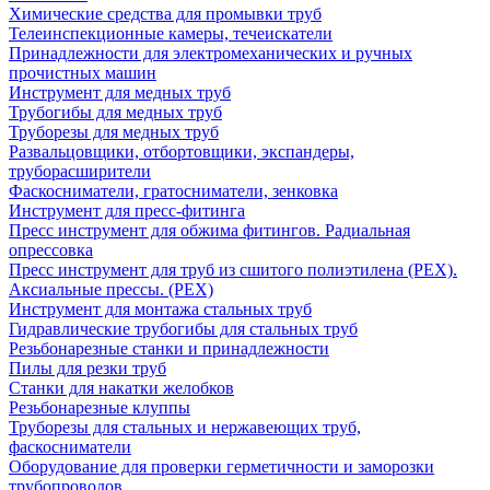
Химические средства для промывки труб
Телеинспекционные камеры, течеискатели
Принадлежности для электромеханических и ручных
прочистных машин
Инструмент для медных труб
Трубогибы для медных труб
Труборезы для медных труб
Развальцовщики, отбортовщики, экспандеры,
труборасширители
Фаскосниматели, гратосниматели, зенковка
Инструмент для пресс-фитинга
Пресс инструмент для обжима фитингов. Радиальная
опрессовка
Пресс инструмент для труб из сшитого полиэтилена (PEX).
Аксиальные прессы. (PEX)
Инструмент для монтажа стальных труб
Гидравлические трубогибы для стальных труб
Резьбонарезные станки и принадлежности
Пилы для резки труб
Станки для накатки желобков
Резьбонарезные клуппы
Труборезы для стальных и нержавеющих труб,
фаскосниматели
Оборудование для проверки герметичности и заморозки
трубопроводов