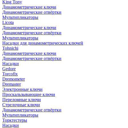
King Tony
Динамометрические ключи
Динамометрические отвёртки
Мультипликаторы
Licota
Динамометрические ключи
Динамометрические отвёртки
Мультипликаторы
Насадки для динамометрических ключей
Tohnichi
Динамометрические ключи
Динамометрические отвёртки
Насадки
Gedore
Torcofix
Dremometer
Dremaster
Электронные ключи
Проскальзывающие ключи
Переломные ключи
Стрелочные ключи
Динамометрические отвёртки
Мультипликаторы
Торктестеры
Насадки