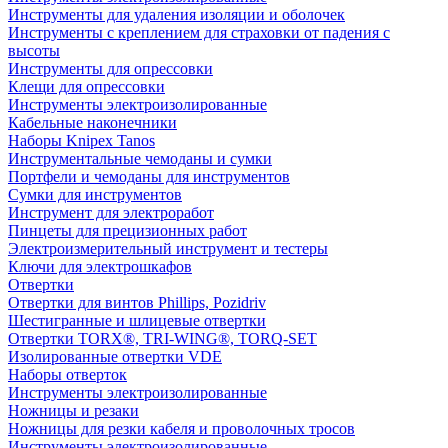
Инструменты для удаления изоляции и оболочек
Инструменты с креплением для страховки от падения с
высоты
Инструменты для опрессовки
Клещи для опрессовки
Инструменты электроизолированные
Кабельные наконечники
Наборы Knipex Tanos
Инструментальные чемоданы и сумки
Портфели и чемоданы для инструментов
Сумки для инструментов
Инструмент для электроработ
Пинцеты для прецизионных работ
Электроизмерительный инструмент и тестеры
Ключи для электрошкафов
Отвертки
Отвертки для винтов Phillips, Pozidriv
Шестигранные и шлицевые отвертки
Отвертки TORX®, TRI-WING®, TORQ-SET
Изолированные отвертки VDE
Наборы отверток
Инструменты электроизолированные
Ножницы и резаки
Ножницы для резки кабеля и проволочных тросов
Инструменты электроизолированные