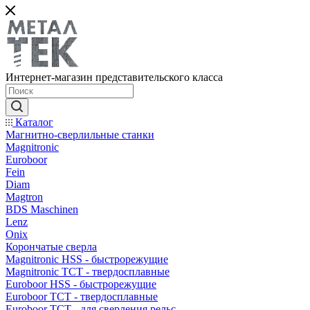
Интернет-магазин представительского класса
Каталог
Магнитно-сверлильные станки
Magnitronic
Euroboor
Fein
Diam
Magtron
BDS Maschinen
Lenz
Onix
Корончатые сверла
Magnitronic HSS - быстрорежущие
Magnitronic TCT - твердосплавные
Euroboor HSS - быстрорежущие
Euroboor TCT - твердосплавные
Euroboor TCT - для сверления рельс