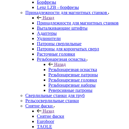
Борфрезы
Lenz LZB - борфрезы
Принадлежности для магнитных станков
Назад
Принадлежности для магнитных станков
Выталкивающие штифты
Адаптеры
Удлинители
Патроны сверлильные
Патроны для корончатых сверл
Расточные головки
Резьбонарезная оснастка
Назад
Резьбонарезная оснастка
Резьбонарезные патроны
Резьбонарезные головки
Резьбонарезные наборы
Реверсивные патроны
Сверлильные станки для труб
Рельсосверлильные станки
Снятие фаски
Назад
Снятие фаски
Euroboor
TAOLE