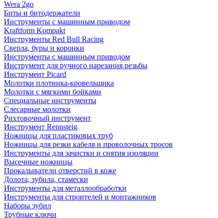
Wera 2go
Биты и битодержатели
Инструменты с машинным приводом
Kraftform Kompakt
Инструменты Red Bull Racing
Сверла, буры и коронки
Инструменты с машинным приводом
Инструмент для ручного нарезания резьбы
Инструмент Picard
Молотки плотника-кровельщика
Молотки с мягкими бойками
Специальные инструменты
Слесарные молотки
Рихтовочный инструмент
Инструмент Rennsteig
Ножницы для пластиковых труб
Ножницы для резки кабеля и проволочных тросов
Инструменты для зачистки и снятия изоляции
Высечные ножницы
Прокалыватели отверстий в коже
Долота, зубила, стамески
Инструменты для металлообработки
Инструменты для строителей и монтажников
Наборы зубил
Трубные ключи