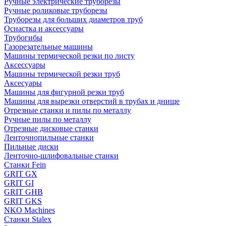
Ручные электрические труборезы
Ручные роликовые труборезы
Труборезы для больших диаметров труб
Оснастка и аксессуары
Трубогибы
Газорезательные машины
Машины термической резки по листу
Аксессуары
Машины термической резки труб
Аксесуары
Машины для фигурной резки труб
Машины для вырезки отверстий в трубах и днище
Отрезные станки и пилы по металлу
Ручные пилы по металлу
Отрезные дисковые станки
Ленточнопильные станки
Пильные диски
Ленточно-шлифовальные станки
Станки Fein
GRIT GX
GRIT GI
GRIT GHB
GRIT GKS
NKO Machines
Станки Stalex