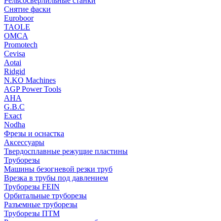
Рельсосверлильные станки
Снятие фаски
Euroboor
TAOLE
OMCA
Promotech
Cevisa
Aotai
Ridgid
N.KO Machines
AGP Power Tools
AHA
G.B.C
Exact
Nodha
Фрезы и оснастка
Аксессуары
Твердосплавные режущие пластины
Труборезы
Машины безогневой резки труб
Врезка в трубы под давлением
Труборезы FEIN
Орбитальные труборезы
Разъемные труборезы
Труборезы ПТМ