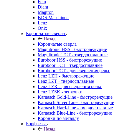
Fein
Diam
Magtron
BDS Maschinen
Lenz
Onix
Корончатые сверла
Назад
Корончатые сверла
Magnitronic HSS - быстрорежущие
Magnitronic TCT - твердосплавные
Euroboor HSS - быстрорежущие
Euroboor TCT - твердосплавные
Euroboor TCT - для сверления рельс
Lenz LZH - быстрорежущие
Lenz LZT - твердосплавные
Lenz LZR - для сверления рельс
Lenz LZSK - зенковки
Karnasch Gold-Line - быстрорежущие
Karnasch Silver-Line - быстрорежущие
Karnasch Hard-Line - твердосплавные
Karnasch Blue-Line - быстрорежущие
Коронки по металлу
Борфрезы
Назад