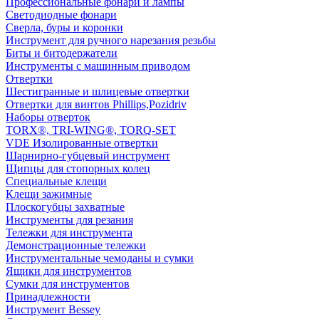
Профессиональные фонари и лампы
Светодиодные фонари
Сверла, буры и коронки
Инструмент для ручного нарезания резьбы
Биты и битодержатели
Инструменты с машинным приводом
Отвертки
Шестигранные и шлицевые отвертки
Отвертки для винтов Phillips,Pozidriv
Наборы отверток
TORX®, TRI-WING®, TORQ-SET
VDE Изолированные отвертки
Шарнирно-губцевый инструмент
Щипцы для стопорных колец
Специальные клещи
Клещи зажимные
Плоскогубцы захватные
Инструменты для резания
Тележки для инструмента
Демонстрационные тележки
Инструментальные чемоданы и сумки
Ящики для инструментов
Сумки для инструментов
Принадлежности
Инструмент Bessey