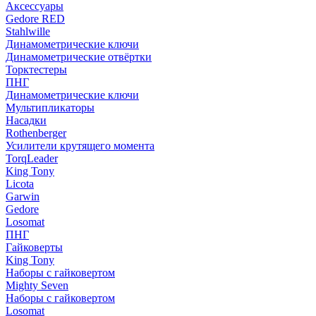
Аксессуары
Gedore RED
Stahlwille
Динамометрические ключи
Динамометрические отвёртки
Торктестеры
ПНГ
Динамометрические ключи
Мультипликаторы
Насадки
Rothenberger
Усилители крутящего момента
TorqLeader
King Tony
Licota
Garwin
Gedore
Losomat
ПНГ
Гайковерты
King Tony
Наборы с гайковертом
Mighty Seven
Наборы с гайковертом
Losomat