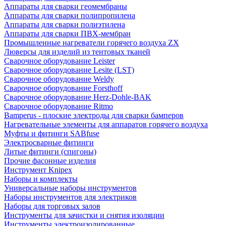
Аппараты для сварки геомембраны
Аппараты для сварки полипропилена
Аппараты для сварки полиэтилена
Аппараты для сварки ПВХ-мембран
Промышленные нагреватели горячего воздуха ZX
Люверсы для изделий из тентовых тканей
Сварочное оборудование Leister
Сварочное оборудование Lesite (LST)
Сварочное оборудование Weldy
Сварочное оборудование Forsthoff
Сварочное оборудование Herz-Dohle-BAK
Сварочное оборудование Ritmo
Bamperus - плоские электроды для сварки бамперов
Нагревательные элементы для аппаратов горячего воздуха
Муфты и фитинги SABfuse
Электросварные фитинги
Литые фитинги (спигоны)
Прочие фасонные изделия
Инструмент Knipex
Наборы и комплекты
Универсальные наборы инструментов
Наборы инструментов для электриков
Наборы для торговых залов
Инструменты для зачистки и снятия изоляции
Инструменты электроизолированные