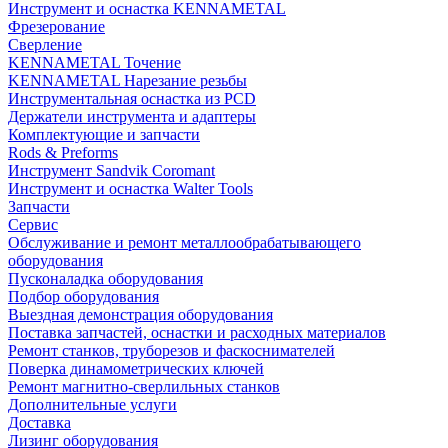
Инструмент и оснастка KENNAMETAL
Фрезерование
Сверление
KENNAMETAL Точение
KENNAMETAL Нарезание резьбы
Инструментальная оснастка из PCD
Держатели инструмента и адаптеры
Комплектующие и запчасти
Rods & Preforms
Инструмент Sandvik Coromant
Инструмент и оснастка Walter Tools
Запчасти
Сервис
Обслуживание и ремонт металлообрабатывающего
оборудования
Пусконаладка оборудования
Подбор оборудования
Выездная демонстрация оборудования
Поставка запчастей, оснастки и расходных материалов
Ремонт станков, труборезов и фаскоснимателей
Поверка динамометрических ключей
Ремонт магнитно-сверлильных станков
Дополнительные услуги
Доставка
Лизинг оборудования