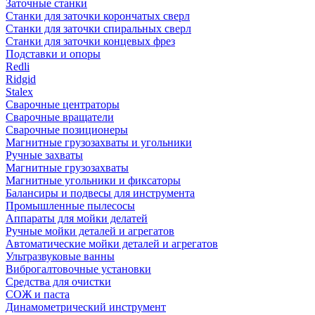
Заточные станки
Станки для заточки корончатых сверл
Станки для заточки спиральных сверл
Станки для заточки концевых фрез
Подставки и опоры
Redli
Ridgid
Stalex
Сварочные центраторы
Сварочные вращатели
Сварочные позиционеры
Магнитные грузозахваты и угольники
Ручные захваты
Магнитные грузозахваты
Магнитные угольники и фиксаторы
Балансиры и подвесы для инструмента
Промышленные пылесосы
Аппараты для мойки делатей
Ручные мойки деталей и агрегатов
Автоматические мойки деталей и агрегатов
Ультразвуковые ванны
Виброгалтовочные установки
Средства для очистки
СОЖ и паста
Динамометрический инструмент