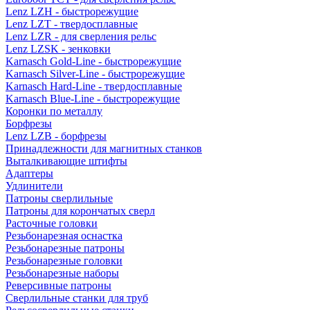
Lenz LZH - быстрорежущие
Lenz LZT - твердосплавные
Lenz LZR - для сверления рельс
Lenz LZSK - зенковки
Karnasch Gold-Line - быстрорежущие
Karnasch Silver-Line - быстрорежущие
Karnasch Hard-Line - твердосплавные
Karnasch Blue-Line - быстрорежущие
Коронки по металлу
Борфрезы
Lenz LZB - борфрезы
Принадлежности для магнитных станков
Выталкивающие штифты
Адаптеры
Удлинители
Патроны сверлильные
Патроны для корончатых сверл
Расточные головки
Резьбонарезная оснастка
Резьбонарезные патроны
Резьбонарезные головки
Резьбонарезные наборы
Реверсивные патроны
Сверлильные станки для труб