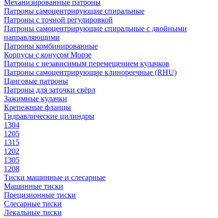
Механизированные патроны
Патроны самоцентрирующие спиральные
Патроны с точной регулировкой
Патроны самоцентрирующие спиральные с двойными
направляющими
Патроны комбинированные
Корпусы с конусом Морзе
Патроны с независимым перемещением кулачков
Патроны самоцентрирующие клинореечные (RHU)
Цанговые патроны
Патроны для заточки свёрл
Зажимные кулачки
Крепежные фланцы
Гидравлические цилиндры
1304
1205
1315
1202
1305
1208
Тиски машинные и слесарные
Машинные тиски
Прецизионные тиски
Слесарные тиски
Лекальные тиски