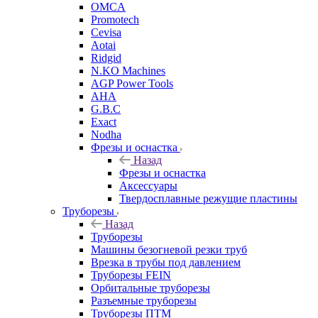
OMCA
Promotech
Cevisa
Aotai
Ridgid
N.KO Machines
AGP Power Tools
AHA
G.B.C
Exact
Nodha
Фрезы и оснастка
Назад
Фрезы и оснастка
Аксессуары
Твердосплавные режущие пластины
Труборезы
Назад
Труборезы
Машины безогневой резки труб
Врезка в трубы под давлением
Труборезы FEIN
Орбитальные труборезы
Разъемные труборезы
Труборезы ПТМ