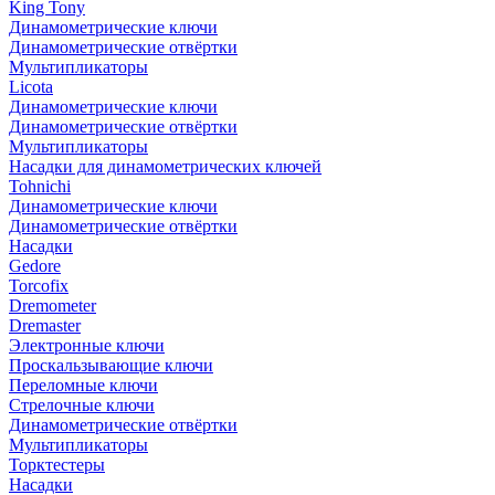
King Tony
Динамометрические ключи
Динамометрические отвёртки
Мультипликаторы
Licota
Динамометрические ключи
Динамометрические отвёртки
Мультипликаторы
Насадки для динамометрических ключей
Tohnichi
Динамометрические ключи
Динамометрические отвёртки
Насадки
Gedore
Torcofix
Dremometer
Dremaster
Электронные ключи
Проскальзывающие ключи
Переломные ключи
Стрелочные ключи
Динамометрические отвёртки
Мультипликаторы
Торктестеры
Насадки