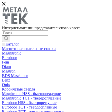
Интернет-магазин представительского класса
Каталог
Магнитно-сверлильные станки
Magnitronic
Euroboor
Fein
Diam
Magtron
BDS Maschinen
Lenz
Onix
Корончатые сверла
Magnitronic HSS - быстрорежущие
Magnitronic TCT - твердосплавные
Euroboor HSS - быстрорежущие
Euroboor TCT - твердосплавные
Euroboor TCT - для сверления рельс