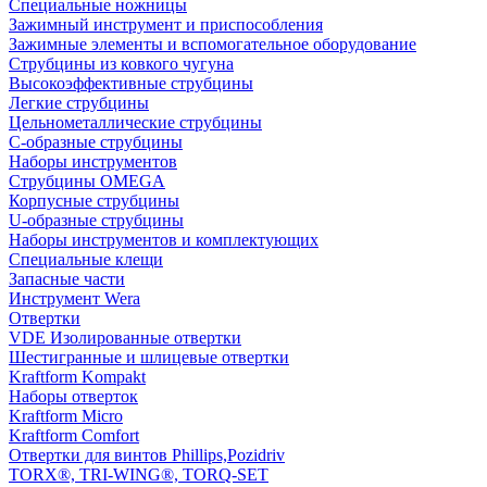
Специальные ножницы
Зажимный инструмент и приспособления
Зажимные элементы и вспомогательное оборудование
Струбцины из ковкого чугуна
Высокоэффективные струбцины
Легкие струбцины
Цельнометаллические струбцины
C-образные струбцины
Наборы инструментов
Струбцины OMEGA
Корпусные струбцины
U-образные струбцины
Наборы инструментов и комплектующих
Специальные клещи
Запасные части
Инструмент Wera
Отвертки
VDE Изолированные отвертки
Шестигранные и шлицевые отвертки
Kraftform Kompakt
Наборы отверток
Kraftform Micro
Kraftform Comfort
Отвертки для винтов Phillips,Pozidriv
TORX®, TRI-WING®, TORQ-SET