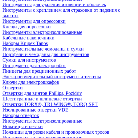
Инструменты для удаления изоляции и оболочек
Инструменты с креплением для страховки от падения с
высоты
Инструменты для опрессовки
Клещи для опрессовки
Инструменты электроизолированные
Кабельные наконечники
Наборы Knipex Tanos
Инструментальные чемоданы и сумки
Портфели и чемоданы для инструментов
Сумки для инструментов
Инструмент для электроработ
Пинцеты для прецизионных работ
Электроизмерительный инструмент и тестеры
Ключи для электрошкафов
Отвертки
Отвертки для винтов Phillips, Pozidriv
Шестигранные и шлицевые отвертки
Отвертки TORX®, TRI-WING®, TORQ-SET
Изолированные отвертки VDE
Наборы отверток
Инструменты электроизолированные
Ножницы и резаки
Ножницы для резки кабеля и проволочных тросов
Инструменты электроизолированные