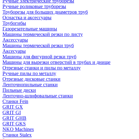
Ручные электрические труборезы
Ручные роликовые труборезы
Труборезы для больших диаметров труб
Оснастка и аксессуары
Трубогибы
Газорезательные машины
Машины термической резки по листу
Аксессуары
Машины термической резки труб
Аксесуары
Машины для фигурной резки труб
Машины для вырезки отверстий в трубах и днище
Отрезные станки и пилы по металлу
Ручные пилы по металлу
Отрезные дисковые станки
Ленточнопильные станки
Пильные диски
Ленточно-шлифовальные станки
Станки Fein
GRIT GX
GRIT GI
GRIT GHB
GRIT GKS
NKO Machines
Станки Stalex