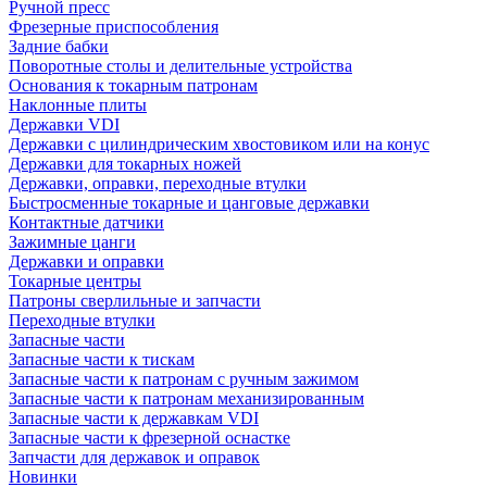
Ручной пресс
Фрезерные приспособления
Задние бабки
Поворотные столы и делительные устройства
Основания к токарным патронам
Наклонные плиты
Державки VDI
Державки с цилиндрическим хвостовиком или на конус
Державки для токарных ножей
Державки, оправки, переходные втулки
Быстросменные токарные и цанговые державки
Контактные датчики
Зажимные цанги
Державки и оправки
Токарные центры
Патроны сверлильные и запчасти
Переходные втулки
Запасные части
Запасные части к тискам
Запасные части к патронам с ручным зажимом
Запасные части к патронам механизированным
Запасные части к державкам VDI
Запасные части к фрезерной оснастке
Запчасти для державок и оправок
Новинки