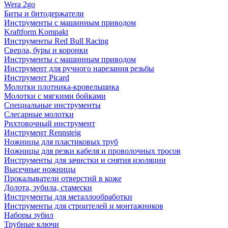
Wera 2go
Биты и битодержатели
Инструменты с машинным приводом
Kraftform Kompakt
Инструменты Red Bull Racing
Сверла, буры и коронки
Инструменты с машинным приводом
Инструмент для ручного нарезания резьбы
Инструмент Picard
Молотки плотника-кровельщика
Молотки с мягкими бойками
Специальные инструменты
Слесарные молотки
Рихтовочный инструмент
Инструмент Rennsteig
Ножницы для пластиковых труб
Ножницы для резки кабеля и проволочных тросов
Инструменты для зачистки и снятия изоляции
Высечные ножницы
Прокалыватели отверстий в коже
Долота, зубила, стамески
Инструменты для металлообработки
Инструменты для строителей и монтажников
Наборы зубил
Трубные ключи