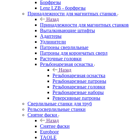
Борфрезы
Lenz LZB - борфрезы
Принадлежности для магнитных станков
Назад
Принадлежности для магнитных станков
Выталкивающие штифты
Адаптеры
Удлинители
Патроны сверлильные
Патроны для корончатых сверл
Расточные головки
Резьбонарезная оснастка
Назад
Резьбонарезная оснастка
Резьбонарезные патроны
Резьбонарезные головки
Резьбонарезные наборы
Реверсивные патроны
Сверлильные станки для труб
Рельсосверлильные станки
Снятие фаски
Назад
Снятие фаски
Euroboor
TAOLE