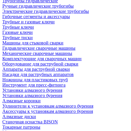
Трубогибы гидравлические
Ручные гидравлические трубогибы
Электрические гидравлические трубогибы
Гибочные сегменты и аксессуары
Трубные и газовые ключи
Трубные ключи
Газовые ключи
Трубные тиски
Машины для стыковой сварки
Гидравлические сварочные машины
Механические сварочные машины
Комплектующие для сварочных машин
Оборудование для раструбной сварки
Аппараты для раструбной сварки
Насадки для раструбных аппаратов
Ножницы для пластиковых труб
Инструмент для пресс-фитинга
Установки алмазного бурения
Установки алмазного бурения
Алмазные коронки
Удлинители к установкам алмазного бурения
Аксессуары к установкам алмазного бурения
Алмазные диски
Станочная оснастка BISON
Токарные патроны