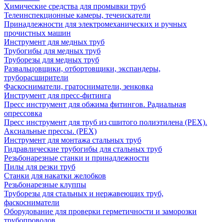
Химические средства для промывки труб
Телеинспекционные камеры, течеискатели
Принадлежности для электромеханических и ручных
прочистных машин
Инструмент для медных труб
Трубогибы для медных труб
Труборезы для медных труб
Развальцовщики, отбортовщики, экспандеры,
труборасширители
Фаскосниматели, гратосниматели, зенковка
Инструмент для пресс-фитинга
Пресс инструмент для обжима фитингов. Радиальная
опрессовка
Пресс инструмент для труб из сшитого полиэтилена (PEX).
Аксиальные прессы. (PEX)
Инструмент для монтажа стальных труб
Гидравлические трубогибы для стальных труб
Резьбонарезные станки и принадлежности
Пилы для резки труб
Станки для накатки желобков
Резьбонарезные клуппы
Труборезы для стальных и нержавеющих труб,
фаскосниматели
Оборудование для проверки герметичности и заморозки
трубопроводов