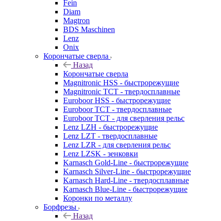
Fein
Diam
Magtron
BDS Maschinen
Lenz
Onix
Корончатые сверла
Назад
Корончатые сверла
Magnitronic HSS - быстрорежущие
Magnitronic TCT - твердосплавные
Euroboor HSS - быстрорежущие
Euroboor TCT - твердосплавные
Euroboor TCT - для сверления рельс
Lenz LZH - быстрорежущие
Lenz LZT - твердосплавные
Lenz LZR - для сверления рельс
Lenz LZSK - зенковки
Karnasch Gold-Line - быстрорежущие
Karnasch Silver-Line - быстрорежущие
Karnasch Hard-Line - твердосплавные
Karnasch Blue-Line - быстрорежущие
Коронки по металлу
Борфрезы
Назад