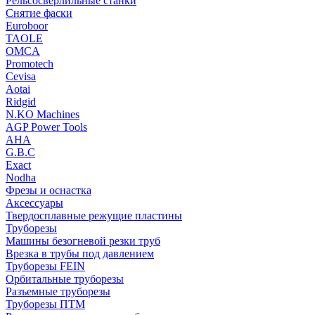
Рельсосверлильные станки
Снятие фаски
Euroboor
TAOLE
OMCA
Promotech
Cevisa
Aotai
Ridgid
N.KO Machines
AGP Power Tools
AHA
G.B.C
Exact
Nodha
Фрезы и оснастка
Аксессуары
Твердосплавные режущие пластины
Труборезы
Машины безогневой резки труб
Врезка в трубы под давлением
Труборезы FEIN
Орбитальные труборезы
Разъемные труборезы
Труборезы ПТМ