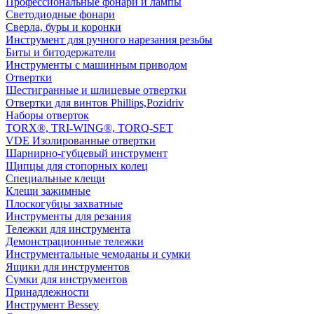
Профессиональные фонари и лампы
Светодиодные фонари
Сверла, буры и коронки
Инструмент для ручного нарезания резьбы
Биты и битодержатели
Инструменты с машинным приводом
Отвертки
Шестигранные и шлицевые отвертки
Отвертки для винтов Phillips,Pozidriv
Наборы отверток
TORX®, TRI-WING®, TORQ-SET
VDE Изолированные отвертки
Шарнирно-губцевый инструмент
Щипцы для стопорных колец
Специальные клещи
Клещи зажимные
Плоскогубцы захватные
Инструменты для резания
Тележки для инструмента
Демонстрационные тележки
Инструментальные чемоданы и сумки
Ящики для инструментов
Сумки для инструментов
Принадлежности
Инструмент Bessey