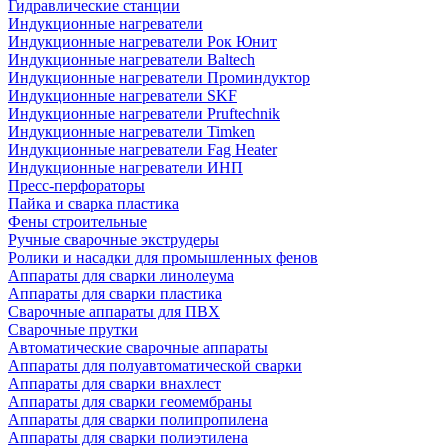
Гидравлические станции
Индукционные нагреватели
Индукционные нагреватели Рок Юнит
Индукционные нагреватели Baltech
Индукционные нагреватели Проминдуктор
Индукционные нагреватели SKF
Индукционные нагреватели Pruftechnik
Индукционные нагреватели Timken
Индукционные нагреватели Fag Heater
Индукционные нагреватели ИНП
Пресс-перфораторы
Пайка и сварка пластика
Фены строительные
Ручные сварочные экструдеры
Ролики и насадки для промышленных фенов
Аппараты для сварки линолеума
Аппараты для сварки пластика
Сварочные аппараты для ПВХ
Сварочные прутки
Автоматические сварочные аппараты
Аппараты для полуавтоматической сварки
Аппараты для сварки внахлест
Аппараты для сварки геомембраны
Аппараты для сварки полипропилена
Аппараты для сварки полиэтилена