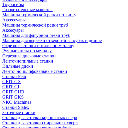
Трубогибы
Газорезательные машины
Машины термической резки по листу
Аксессуары
Машины термической резки труб
Аксесуары
Машины для фигурной резки труб
Машины для вырезки отверстий в трубах и днище
Отрезные станки и пилы по металлу
Ручные пилы по металлу
Отрезные дисковые станки
Ленточнопильные станки
Пильные диски
Ленточно-шлифовальные станки
Станки Fein
GRIT GX
GRIT GI
GRIT GHB
GRIT GKS
NKO Machines
Станки Stalex
Заточные станки
Станки для заточки корончатых сверл
Станки для заточки спиральных сверл
Станки для заточки концевых фрез