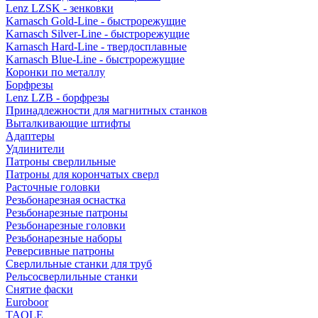
Lenz LZSK - зенковки
Karnasch Gold-Line - быстрорежущие
Karnasch Silver-Line - быстрорежущие
Karnasch Hard-Line - твердосплавные
Karnasch Blue-Line - быстрорежущие
Коронки по металлу
Борфрезы
Lenz LZB - борфрезы
Принадлежности для магнитных станков
Выталкивающие штифты
Адаптеры
Удлинители
Патроны сверлильные
Патроны для корончатых сверл
Расточные головки
Резьбонарезная оснастка
Резьбонарезные патроны
Резьбонарезные головки
Резьбонарезные наборы
Реверсивные патроны
Сверлильные станки для труб
Рельсосверлильные станки
Снятие фаски
Euroboor
TAOLE