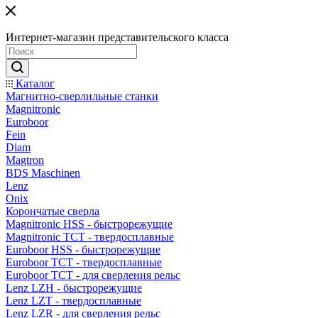
Интернет-магазин представительского класса
Каталог
Магнитно-сверлильные станки
Magnitronic
Euroboor
Fein
Diam
Magtron
BDS Maschinen
Lenz
Onix
Корончатые сверла
Magnitronic HSS - быстрорежущие
Magnitronic TCT - твердосплавные
Euroboor HSS - быстрорежущие
Euroboor TCT - твердосплавные
Euroboor TCT - для сверления рельс
Lenz LZH - быстрорежущие
Lenz LZT - твердосплавные
Lenz LZR - для сверления рельс