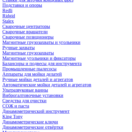
Подставки и опоры
Redli
Ridgid
Stalex
Сварочные центраторы
Сварочные вращатели
Сварочные позиционеры
Магнитные грузозахваты и угольники
Ручные захваты
Магнитные грузозахваты
Магнитные угольники и фиксаторы
Балансиры и подвесы для инструмента
Промышленные пылесосы
Аппараты для мойки делатей
Ручные мойки деталей и агрегатов
Автоматические мойки деталей и агрегатов
Ультразвуковые ванны
Виброгалтовочные установки
Средства для очистки
СОЖ и паста
Динамометрический инструмент
King Tony
Динамометрические ключи
Динамометрические отвёртки