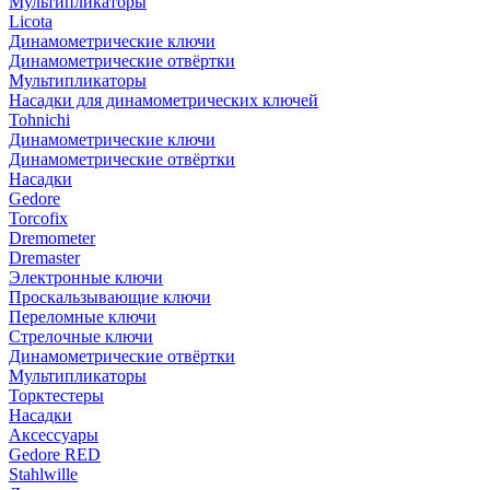
Мультипликаторы
Licota
Динамометрические ключи
Динамометрические отвёртки
Мультипликаторы
Насадки для динамометрических ключей
Tohnichi
Динамометрические ключи
Динамометрические отвёртки
Насадки
Gedore
Torcofix
Dremometer
Dremaster
Электронные ключи
Проскальзывающие ключи
Переломные ключи
Стрелочные ключи
Динамометрические отвёртки
Мультипликаторы
Торктестеры
Насадки
Аксессуары
Gedore RED
Stahlwille