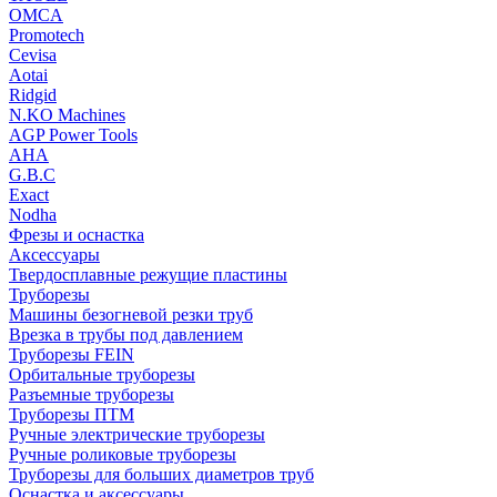
OMCA
Promotech
Cevisa
Aotai
Ridgid
N.KO Machines
AGP Power Tools
AHA
G.B.C
Exact
Nodha
Фрезы и оснастка
Аксессуары
Твердосплавные режущие пластины
Труборезы
Машины безогневой резки труб
Врезка в трубы под давлением
Труборезы FEIN
Орбитальные труборезы
Разъемные труборезы
Труборезы ПТМ
Ручные электрические труборезы
Ручные роликовые труборезы
Труборезы для больших диаметров труб
Оснастка и аксессуары