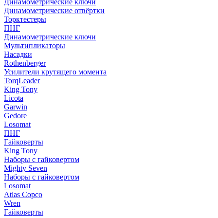
Динамометрические ключи
Динамометрические отвёртки
Торктестеры
ПНГ
Динамометрические ключи
Мультипликаторы
Насадки
Rothenberger
Усилители крутящего момента
TorqLeader
King Tony
Licota
Garwin
Gedore
Losomat
ПНГ
Гайковерты
King Tony
Наборы с гайковертом
Mighty Seven
Наборы с гайковертом
Losomat
Atlas Copco
Wren
Гайковерты