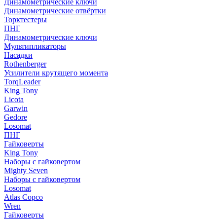
Динамометрические ключи
Динамометрические отвёртки
Торктестеры
ПНГ
Динамометрические ключи
Мультипликаторы
Насадки
Rothenberger
Усилители крутящего момента
TorqLeader
King Tony
Licota
Garwin
Gedore
Losomat
ПНГ
Гайковерты
King Tony
Наборы с гайковертом
Mighty Seven
Наборы с гайковертом
Losomat
Atlas Copco
Wren
Гайковерты