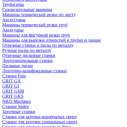
Трубогибы
Газорезательные машины
Машины термической резки по листу
Аксессуары
Машины термической резки труб
Аксесуары
Машины для фигурной резки труб
Машины для вырезки отверстий в трубах и днище
Отрезные станки и пилы по металлу
Ручные пилы по металлу
Отрезные дисковые станки
Ленточнопильные станки
Пильные диски
Ленточно-шлифовальные станки
Станки Fein
GRIT GX
GRIT GI
GRIT GHB
GRIT GKS
NKO Machines
Станки Stalex
Заточные станки
Станки для заточки корончатых сверл
Станки для заточки спиральных сверл
Станки для заточки концевых фрез