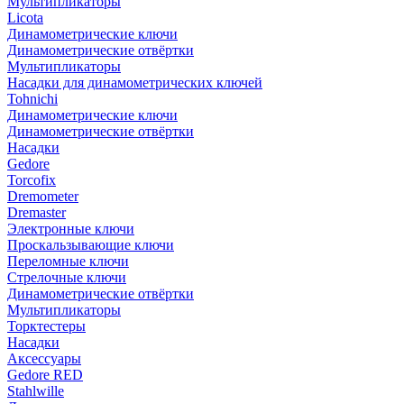
Мультипликаторы
Licota
Динамометрические ключи
Динамометрические отвёртки
Мультипликаторы
Насадки для динамометрических ключей
Tohnichi
Динамометрические ключи
Динамометрические отвёртки
Насадки
Gedore
Torcofix
Dremometer
Dremaster
Электронные ключи
Проскальзывающие ключи
Переломные ключи
Стрелочные ключи
Динамометрические отвёртки
Мультипликаторы
Торктестеры
Насадки
Аксессуары
Gedore RED
Stahlwille