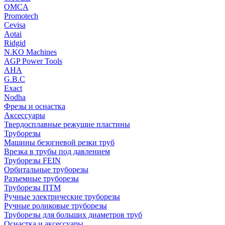
OMCA
Promotech
Cevisa
Aotai
Ridgid
N.KO Machines
AGP Power Tools
AHA
G.B.C
Exact
Nodha
Фрезы и оснастка
Аксессуары
Твердосплавные режущие пластины
Труборезы
Машины безогневой резки труб
Врезка в трубы под давлением
Труборезы FEIN
Орбитальные труборезы
Разъемные труборезы
Труборезы ПТМ
Ручные электрические труборезы
Ручные роликовые труборезы
Труборезы для больших диаметров труб
Оснастка и аксессуары