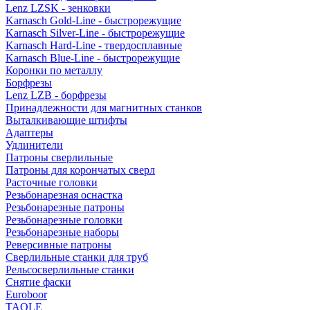
Lenz LZSK - зенковки
Karnasch Gold-Line - быстрорежущие
Karnasch Silver-Line - быстрорежущие
Karnasch Hard-Line - твердосплавные
Karnasch Blue-Line - быстрорежущие
Коронки по металлу
Борфрезы
Lenz LZB - борфрезы
Принадлежности для магнитных станков
Выталкивающие штифты
Адаптеры
Удлинители
Патроны сверлильные
Патроны для корончатых сверл
Расточные головки
Резьбонарезная оснастка
Резьбонарезные патроны
Резьбонарезные головки
Резьбонарезные наборы
Реверсивные патроны
Сверлильные станки для труб
Рельсосверлильные станки
Снятие фаски
Euroboor
TAOLE