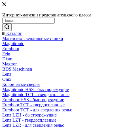
Интернет-магазин представительского класса
Каталог
Магнитно-сверлильные станки
Magnitronic
Euroboor
Fein
Diam
Magtron
BDS Maschinen
Lenz
Onix
Корончатые сверла
Magnitronic HSS - быстрорежущие
Magnitronic TCT - твердосплавные
Euroboor HSS - быстрорежущие
Euroboor TCT - твердосплавные
Euroboor TCT - для сверления рельс
Lenz LZH - быстрорежущие
Lenz LZT - твердосплавные
Lenz LZR - для сверления рельс