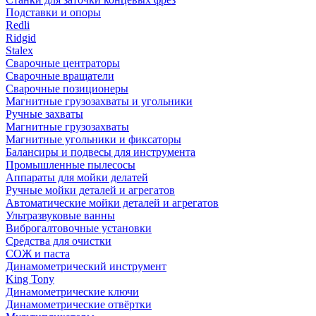
Подставки и опоры
Redli
Ridgid
Stalex
Сварочные центраторы
Сварочные вращатели
Сварочные позиционеры
Магнитные грузозахваты и угольники
Ручные захваты
Магнитные грузозахваты
Магнитные угольники и фиксаторы
Балансиры и подвесы для инструмента
Промышленные пылесосы
Аппараты для мойки делатей
Ручные мойки деталей и агрегатов
Автоматические мойки деталей и агрегатов
Ультразвуковые ванны
Виброгалтовочные установки
Средства для очистки
СОЖ и паста
Динамометрический инструмент
King Tony
Динамометрические ключи
Динамометрические отвёртки