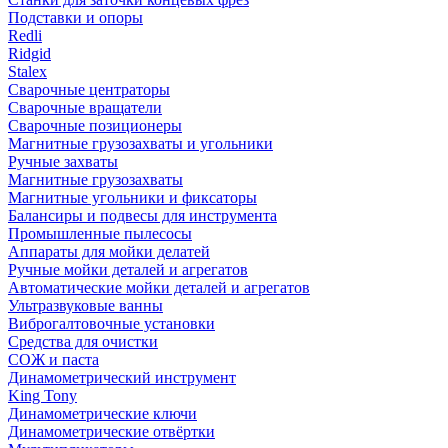
Подставки и опоры
Redli
Ridgid
Stalex
Сварочные центраторы
Сварочные вращатели
Сварочные позиционеры
Магнитные грузозахваты и угольники
Ручные захваты
Магнитные грузозахваты
Магнитные угольники и фиксаторы
Балансиры и подвесы для инструмента
Промышленные пылесосы
Аппараты для мойки делатей
Ручные мойки деталей и агрегатов
Автоматические мойки деталей и агрегатов
Ультразвуковые ванны
Виброгалтовочные установки
Средства для очистки
СОЖ и паста
Динамометрический инструмент
King Tony
Динамометрические ключи
Динамометрические отвёртки