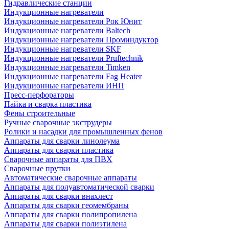
Гидравлические станции
Индукционные нагреватели
Индукционные нагреватели Рок Юнит
Индукционные нагреватели Baltech
Индукционные нагреватели Проминдуктор
Индукционные нагреватели SKF
Индукционные нагреватели Pruftechnik
Индукционные нагреватели Timken
Индукционные нагреватели Fag Heater
Индукционные нагреватели ИНП
Пресс-перфораторы
Пайка и сварка пластика
Фены строительные
Ручные сварочные экструдеры
Ролики и насадки для промышленных фенов
Аппараты для сварки линолеума
Аппараты для сварки пластика
Сварочные аппараты для ПВХ
Сварочные прутки
Автоматические сварочные аппараты
Аппараты для полуавтоматической сварки
Аппараты для сварки внахлест
Аппараты для сварки геомембраны
Аппараты для сварки полипропилена
Аппараты для сварки полиэтилена