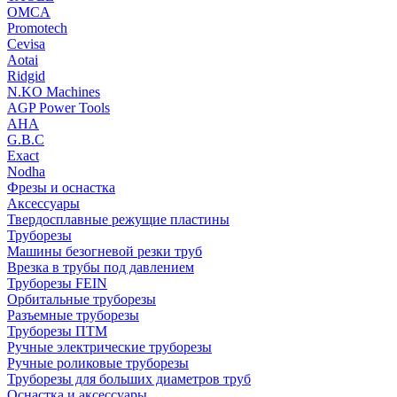
OMCA
Promotech
Cevisa
Aotai
Ridgid
N.KO Machines
AGP Power Tools
AHA
G.B.C
Exact
Nodha
Фрезы и оснастка
Аксессуары
Твердосплавные режущие пластины
Труборезы
Машины безогневой резки труб
Врезка в трубы под давлением
Труборезы FEIN
Орбитальные труборезы
Разъемные труборезы
Труборезы ПТМ
Ручные электрические труборезы
Ручные роликовые труборезы
Труборезы для больших диаметров труб
Оснастка и аксессуары