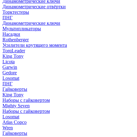
Динамометрические ключи
Динамометрические отвёртки
Торктестеры
ПНГ
Динамометрические ключи
Мультипликаторы
Насадки
Rothenberger
Усилители крутящего момента
TorqLeader
King Tony
Licota
Garwin
Gedore
Losomat
ПНГ
Гайковерты
King Tony
Наборы с гайковертом
Mighty Seven
Наборы с гайковертом
Losomat
Atlas Copco
Wren
Гайковерты