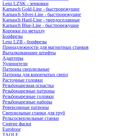
Lenz LZSK - зенковки
Karnasch Gold-Line - быстрорежущие
Karnasch Silver-Line - быстрорежущие
Karnasch Hard-Line - твердосплавные
Karnasch Blue-Line - быстрорежущие
Коронки по металлу
Борфрезы
Lenz LZB - борфрезы
Принадлежности для магнитных станков
Выталкивающие штифты
Адаптеры
Удлинители
Патроны сверлильные
Патроны для корончатых сверл
Расточные головки
Резьбонарезная оснастка
Резьбонарезные патроны
Резьбонарезные головки
Резьбонарезные наборы
Реверсивные патроны
Сверлильные станки для труб
Рельсосверлильные станки
Снятие фаски
Euroboor
TAOLE