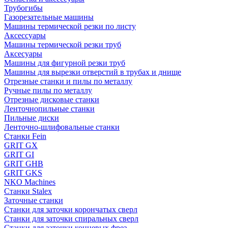
Трубогибы
Газорезательные машины
Машины термической резки по листу
Аксессуары
Машины термической резки труб
Аксесуары
Машины для фигурной резки труб
Машины для вырезки отверстий в трубах и днище
Отрезные станки и пилы по металлу
Ручные пилы по металлу
Отрезные дисковые станки
Ленточнопильные станки
Пильные диски
Ленточно-шлифовальные станки
Станки Fein
GRIT GX
GRIT GI
GRIT GHB
GRIT GKS
NKO Machines
Станки Stalex
Заточные станки
Станки для заточки корончатых сверл
Станки для заточки спиральных сверл
Станки для заточки концевых фрез