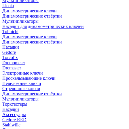
Мультипликаторы
Licota
Динамометрические ключи
Динамометрические отвёртки
Мультипликаторы
Насадки для динамометрических ключей
Tohnichi
Динамометрические ключи
Динамометрические отвёртки
Насадки
Gedore
Torcofix
Dremometer
Dremaster
Электронные ключи
Проскальзывающие ключи
Переломные ключи
Стрелочные ключи
Динамометрические отвёртки
Мультипликаторы
Торктестеры
Насадки
Аксессуары
Gedore RED
Stahlwille