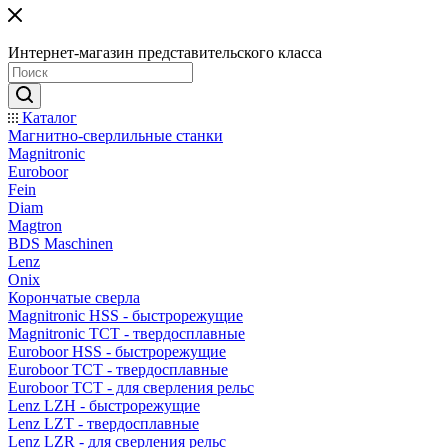
Интернет-магазин представительского класса
Каталог
Магнитно-сверлильные станки
Magnitronic
Euroboor
Fein
Diam
Magtron
BDS Maschinen
Lenz
Onix
Корончатые сверла
Magnitronic HSS - быстрорежущие
Magnitronic TCT - твердосплавные
Euroboor HSS - быстрорежущие
Euroboor TCT - твердосплавные
Euroboor TCT - для сверления рельс
Lenz LZH - быстрорежущие
Lenz LZT - твердосплавные
Lenz LZR - для сверления рельс