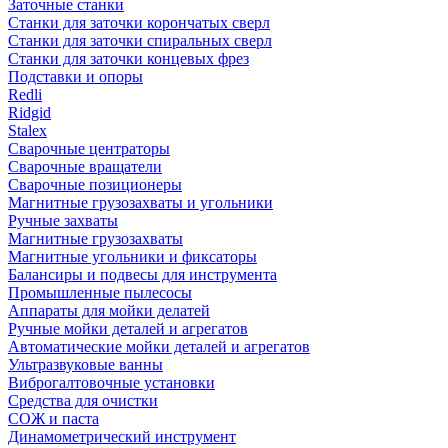
Заточные станки
Станки для заточки корончатых сверл
Станки для заточки спиральных сверл
Станки для заточки концевых фрез
Подставки и опоры
Redli
Ridgid
Stalex
Сварочные центраторы
Сварочные вращатели
Сварочные позиционеры
Магнитные грузозахваты и угольники
Ручные захваты
Магнитные грузозахваты
Магнитные угольники и фиксаторы
Балансиры и подвесы для инструмента
Промышленные пылесосы
Аппараты для мойки делатей
Ручные мойки деталей и агрегатов
Автоматические мойки деталей и агрегатов
Ультразвуковые ванны
Виброгалтовочные установки
Средства для очистки
СОЖ и паста
Динамометрический инструмент