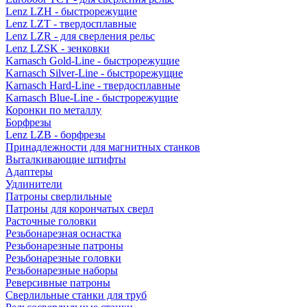
Lenz LZH - быстрорежущие
Lenz LZT - твердосплавные
Lenz LZR - для сверления рельс
Lenz LZSK - зенковки
Karnasch Gold-Line - быстрорежущие
Karnasch Silver-Line - быстрорежущие
Karnasch Hard-Line - твердосплавные
Karnasch Blue-Line - быстрорежущие
Коронки по металлу
Борфрезы
Lenz LZB - борфрезы
Принадлежности для магнитных станков
Выталкивающие штифты
Адаптеры
Удлинители
Патроны сверлильные
Патроны для корончатых сверл
Расточные головки
Резьбонарезная оснастка
Резьбонарезные патроны
Резьбонарезные головки
Резьбонарезные наборы
Реверсивные патроны
Сверлильные станки для труб