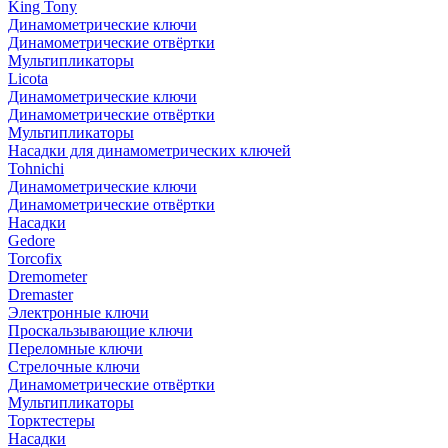
King Tony
Динамометрические ключи
Динамометрические отвёртки
Мультипликаторы
Licota
Динамометрические ключи
Динамометрические отвёртки
Мультипликаторы
Насадки для динамометрических ключей
Tohnichi
Динамометрические ключи
Динамометрические отвёртки
Насадки
Gedore
Torcofix
Dremometer
Dremaster
Электронные ключи
Проскальзывающие ключи
Переломные ключи
Стрелочные ключи
Динамометрические отвёртки
Мультипликаторы
Торктестеры
Насадки