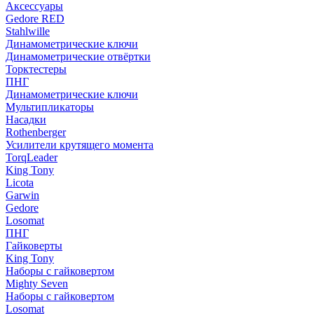
Аксессуары
Gedore RED
Stahlwille
Динамометрические ключи
Динамометрические отвёртки
Торктестеры
ПНГ
Динамометрические ключи
Мультипликаторы
Насадки
Rothenberger
Усилители крутящего момента
TorqLeader
King Tony
Licota
Garwin
Gedore
Losomat
ПНГ
Гайковерты
King Tony
Наборы с гайковертом
Mighty Seven
Наборы с гайковертом
Losomat