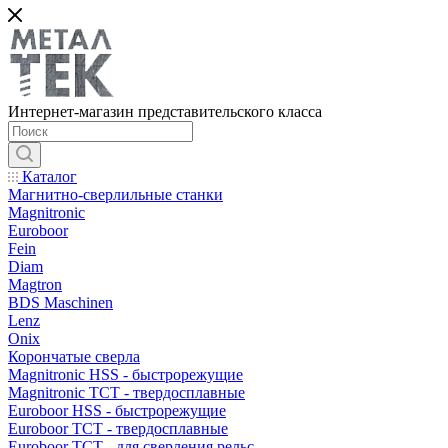
Интернет-магазин представительского класса
Каталог
Магнитно-сверлильные станки
Magnitronic
Euroboor
Fein
Diam
Magtron
BDS Maschinen
Lenz
Onix
Корончатые сверла
Magnitronic HSS - быстрорежущие
Magnitronic TCT - твердосплавные
Euroboor HSS - быстрорежущие
Euroboor TCT - твердосплавные
Euroboor TCT - для сверления рельс