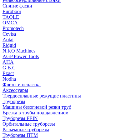
Рельсосверлильные станки
Снятие фаски
Euroboor
TAOLE
OMCA
Promotech
Cevisa
Aotai
Ridgid
N.KO Machines
AGP Power Tools
AHA
G.B.C
Exact
Nodha
Фрезы и оснастка
Аксессуары
Твердосплавные режущие пластины
Труборезы
Машины безогневой резки труб
Врезка в трубы под давлением
Труборезы FEIN
Орбитальные труборезы
Разъемные труборезы
Труборезы ПТМ