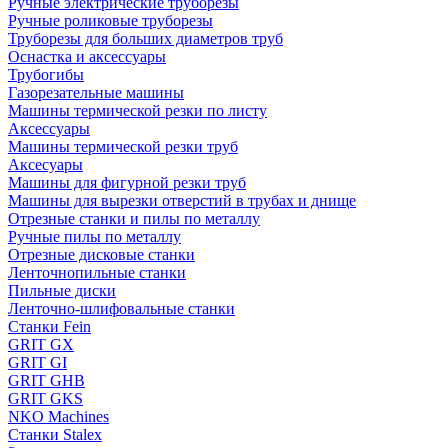
Ручные электрические труборезы
Ручные роликовые труборезы
Труборезы для больших диаметров труб
Оснастка и аксессуары
Трубогибы
Газорезательные машины
Машины термической резки по листу
Аксессуары
Машины термической резки труб
Аксесуары
Машины для фигурной резки труб
Машины для вырезки отверстий в трубах и днище
Отрезные станки и пилы по металлу
Ручные пилы по металлу
Отрезные дисковые станки
Ленточнопильные станки
Пильные диски
Ленточно-шлифовальные станки
Станки Fein
GRIT GX
GRIT GI
GRIT GHB
GRIT GKS
NKO Machines
Станки Stalex