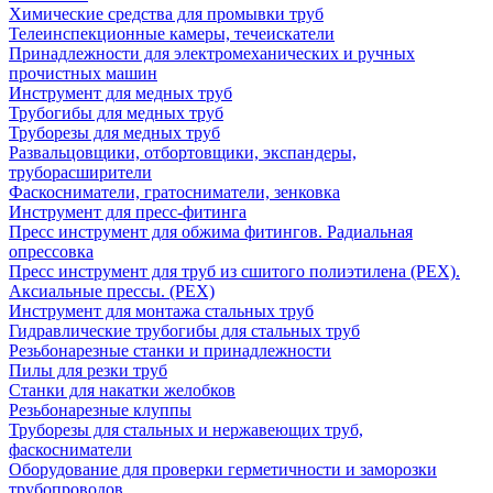
Химические средства для промывки труб
Телеинспекционные камеры, течеискатели
Принадлежности для электромеханических и ручных
прочистных машин
Инструмент для медных труб
Трубогибы для медных труб
Труборезы для медных труб
Развальцовщики, отбортовщики, экспандеры,
труборасширители
Фаскосниматели, гратосниматели, зенковка
Инструмент для пресс-фитинга
Пресс инструмент для обжима фитингов. Радиальная
опрессовка
Пресс инструмент для труб из сшитого полиэтилена (PEX).
Аксиальные прессы. (PEX)
Инструмент для монтажа стальных труб
Гидравлические трубогибы для стальных труб
Резьбонарезные станки и принадлежности
Пилы для резки труб
Станки для накатки желобков
Резьбонарезные клуппы
Труборезы для стальных и нержавеющих труб,
фаскосниматели
Оборудование для проверки герметичности и заморозки
трубопроводов