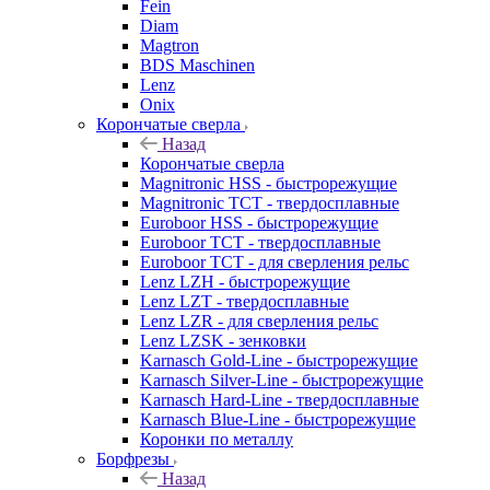
Fein
Diam
Magtron
BDS Maschinen
Lenz
Onix
Корончатые сверла
Назад
Корончатые сверла
Magnitronic HSS - быстрорежущие
Magnitronic TCT - твердосплавные
Euroboor HSS - быстрорежущие
Euroboor TCT - твердосплавные
Euroboor TCT - для сверления рельс
Lenz LZH - быстрорежущие
Lenz LZT - твердосплавные
Lenz LZR - для сверления рельс
Lenz LZSK - зенковки
Karnasch Gold-Line - быстрорежущие
Karnasch Silver-Line - быстрорежущие
Karnasch Hard-Line - твердосплавные
Karnasch Blue-Line - быстрорежущие
Коронки по металлу
Борфрезы
Назад