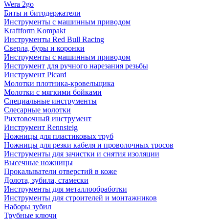
Wera 2go
Биты и битодержатели
Инструменты с машинным приводом
Kraftform Kompakt
Инструменты Red Bull Racing
Сверла, буры и коронки
Инструменты с машинным приводом
Инструмент для ручного нарезания резьбы
Инструмент Picard
Молотки плотника-кровельщика
Молотки с мягкими бойками
Специальные инструменты
Слесарные молотки
Рихтовочный инструмент
Инструмент Rennsteig
Ножницы для пластиковых труб
Ножницы для резки кабеля и проволочных тросов
Инструменты для зачистки и снятия изоляции
Высечные ножницы
Прокалыватели отверстий в коже
Долота, зубила, стамески
Инструменты для металлообработки
Инструменты для строителей и монтажников
Наборы зубил
Трубные ключи