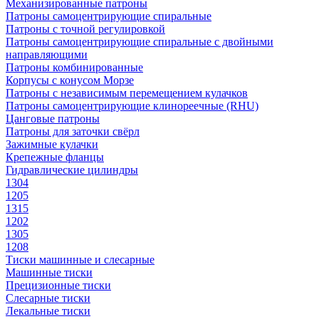
Механизированные патроны
Патроны самоцентрирующие спиральные
Патроны с точной регулировкой
Патроны самоцентрирующие спиральные с двойными
направляющими
Патроны комбинированные
Корпусы с конусом Морзе
Патроны с независимым перемещением кулачков
Патроны самоцентрирующие клинореечные (RHU)
Цанговые патроны
Патроны для заточки свёрл
Зажимные кулачки
Крепежные фланцы
Гидравлические цилиндры
1304
1205
1315
1202
1305
1208
Тиски машинные и слесарные
Машинные тиски
Прецизионные тиски
Слесарные тиски
Лекальные тиски