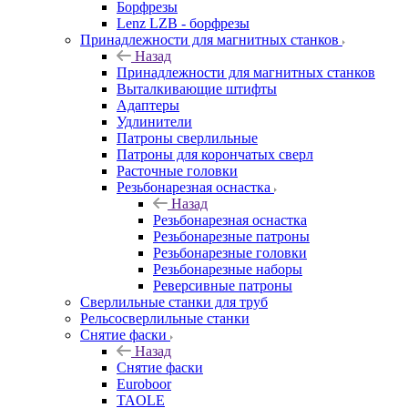
Борфрезы
Lenz LZB - борфрезы
Принадлежности для магнитных станков
Назад
Принадлежности для магнитных станков
Выталкивающие штифты
Адаптеры
Удлинители
Патроны сверлильные
Патроны для корончатых сверл
Расточные головки
Резьбонарезная оснастка
Назад
Резьбонарезная оснастка
Резьбонарезные патроны
Резьбонарезные головки
Резьбонарезные наборы
Реверсивные патроны
Сверлильные станки для труб
Рельсосверлильные станки
Снятие фаски
Назад
Снятие фаски
Euroboor
TAOLE