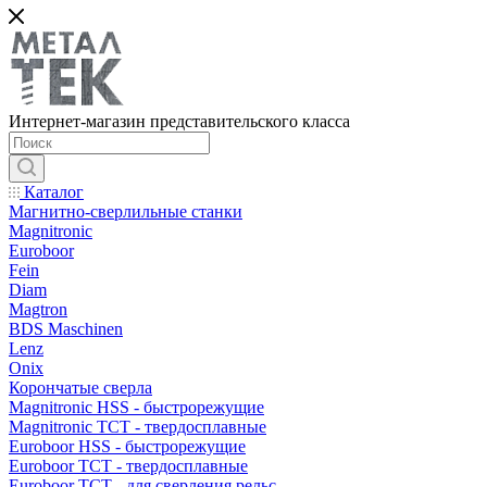
Интернет-магазин представительского класса
Каталог
Магнитно-сверлильные станки
Magnitronic
Euroboor
Fein
Diam
Magtron
BDS Maschinen
Lenz
Onix
Корончатые сверла
Magnitronic HSS - быстрорежущие
Magnitronic TCT - твердосплавные
Euroboor HSS - быстрорежущие
Euroboor TCT - твердосплавные
Euroboor TCT - для сверления рельс