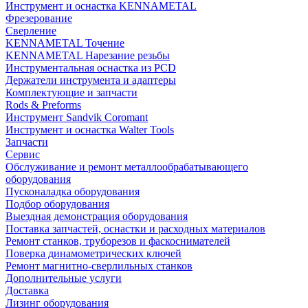
Инструмент и оснастка KENNAMETAL
Фрезерование
Сверление
KENNAMETAL Точение
KENNAMETAL Нарезание резьбы
Инструментальная оснастка из PCD
Держатели инструмента и адаптеры
Комплектующие и запчасти
Rods & Preforms
Инструмент Sandvik Coromant
Инструмент и оснастка Walter Tools
Запчасти
Сервис
Обслуживание и ремонт металлообрабатывающего
оборудования
Пусконаладка оборудования
Подбор оборудования
Выездная демонстрация оборудования
Поставка запчастей, оснастки и расходных материалов
Ремонт станков, труборезов и фаскоснимателей
Поверка динамометрических ключей
Ремонт магнитно-сверлильных станков
Дополнительные услуги
Доставка
Лизинг оборудования