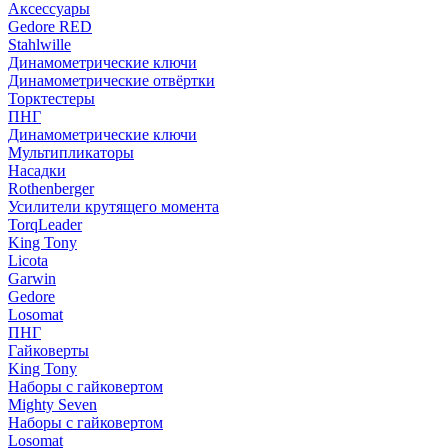
Аксессуары
Gedore RED
Stahlwille
Динамометрические ключи
Динамометрические отвёртки
Торктестеры
ПНГ
Динамометрические ключи
Мультипликаторы
Насадки
Rothenberger
Усилители крутящего момента
TorqLeader
King Tony
Licota
Garwin
Gedore
Losomat
ПНГ
Гайковерты
King Tony
Наборы с гайковертом
Mighty Seven
Наборы с гайковертом
Losomat