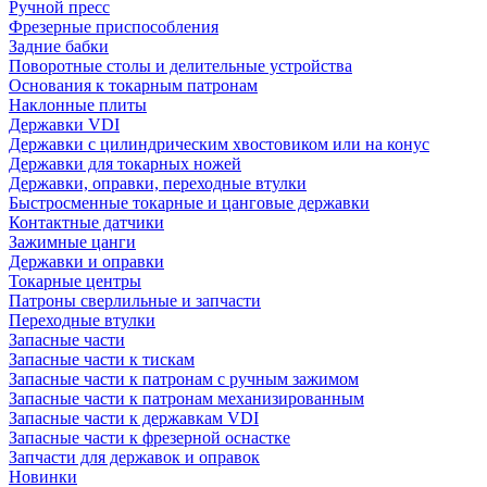
Ручной пресс
Фрезерные приспособления
Задние бабки
Поворотные столы и делительные устройства
Основания к токарным патронам
Наклонные плиты
Державки VDI
Державки с цилиндрическим хвостовиком или на конус
Державки для токарных ножей
Державки, оправки, переходные втулки
Быстросменные токарные и цанговые державки
Контактные датчики
Зажимные цанги
Державки и оправки
Токарные центры
Патроны сверлильные и запчасти
Переходные втулки
Запасные части
Запасные части к тискам
Запасные части к патронам с ручным зажимом
Запасные части к патронам механизированным
Запасные части к державкам VDI
Запасные части к фрезерной оснастке
Запчасти для державок и оправок
Новинки