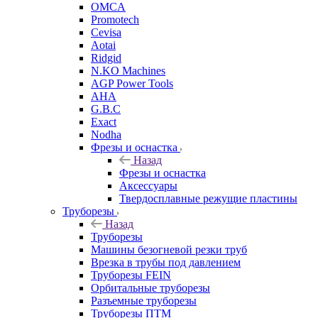
OMCA
Promotech
Cevisa
Aotai
Ridgid
N.KO Machines
AGP Power Tools
AHA
G.B.C
Exact
Nodha
Фрезы и оснастка
Назад
Фрезы и оснастка
Аксессуары
Твердосплавные режущие пластины
Труборезы
Назад
Труборезы
Машины безогневой резки труб
Врезка в трубы под давлением
Труборезы FEIN
Орбитальные труборезы
Разъемные труборезы
Труборезы ПТМ