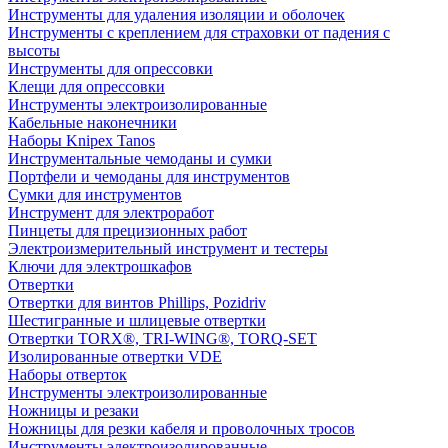
Инструменты для удаления изоляции и оболочек
Инструменты с креплением для страховки от падения с
высоты
Инструменты для опрессовки
Клещи для опрессовки
Инструменты электроизолированные
Кабельные наконечники
Наборы Knipex Tanos
Инструментальные чемоданы и сумки
Портфели и чемоданы для инструментов
Сумки для инструментов
Инструмент для электроработ
Пинцеты для прецизионных работ
Электроизмерительный инструмент и тестеры
Ключи для электрошкафов
Отвертки
Отвертки для винтов Phillips, Pozidriv
Шестигранные и шлицевые отвертки
Отвертки TORX®, TRI-WING®, TORQ-SET
Изолированные отвертки VDE
Наборы отверток
Инструменты электроизолированные
Ножницы и резаки
Ножницы для резки кабеля и проволочных тросов
Инструменты электроизолированные