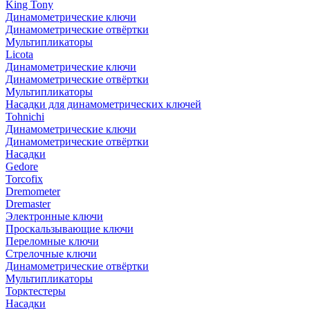
King Tony
Динамометрические ключи
Динамометрические отвёртки
Мультипликаторы
Licota
Динамометрические ключи
Динамометрические отвёртки
Мультипликаторы
Насадки для динамометрических ключей
Tohnichi
Динамометрические ключи
Динамометрические отвёртки
Насадки
Gedore
Torcofix
Dremometer
Dremaster
Электронные ключи
Проскальзывающие ключи
Переломные ключи
Стрелочные ключи
Динамометрические отвёртки
Мультипликаторы
Торктестеры
Насадки