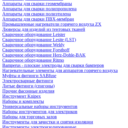
Аппараты для сварки геомембраны
Аппараты для сварки полипропилена
Аппараты для сварки полиэтилена
Аппараты для сварки ПВХ-мембран
Промышленные нагреватели горячего воздуха ZX
Люверсы для изделий из тентовых тканей
Сварочное оборудование Leister
Сварочное оборудование Lesite (LST)
Сварочное оборудование Weldy
Сварочное оборудование Forsthoff
Сварочное оборудование Herz-Dohle-BAK
Сварочное оборудование Ritmo
Bamperus - плоские электроды для сварки бамперов
Нагревательные элементы для аппаратов горячего воздуха
Муфты и фитинги SABfuse
Электросварные фитинги
Литые фитинги (спигоны)
Прочие фасонные изделия
Инструмент Knipex
Наборы и комплекты
Универсальные наборы инструментов
Наборы инструментов для электриков
Наборы для торговых залов
Инструменты для зачистки и снятия изоляции
Инструменты электроизолированные