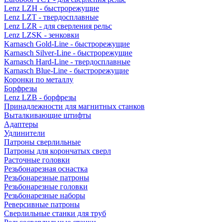
Lenz LZH - быстрорежущие
Lenz LZT - твердосплавные
Lenz LZR - для сверления рельс
Lenz LZSK - зенковки
Karnasch Gold-Line - быстрорежущие
Karnasch Silver-Line - быстрорежущие
Karnasch Hard-Line - твердосплавные
Karnasch Blue-Line - быстрорежущие
Коронки по металлу
Борфрезы
Lenz LZB - борфрезы
Принадлежности для магнитных станков
Выталкивающие штифты
Адаптеры
Удлинители
Патроны сверлильные
Патроны для корончатых сверл
Расточные головки
Резьбонарезная оснастка
Резьбонарезные патроны
Резьбонарезные головки
Резьбонарезные наборы
Реверсивные патроны
Сверлильные станки для труб