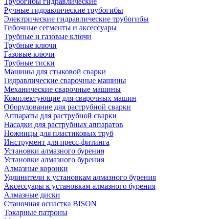
Трубогибы гидравлические
Ручные гидравлические трубогибы
Электрические гидравлические трубогибы
Гибочные сегменты и аксессуары
Трубные и газовые ключи
Трубные ключи
Газовые ключи
Трубные тиски
Машины для стыковой сварки
Гидравлические сварочные машины
Механические сварочные машины
Комплектующие для сварочных машин
Оборудование для раструбной сварки
Аппараты для раструбной сварки
Насадки для раструбных аппаратов
Ножницы для пластиковых труб
Инструмент для пресс-фитинга
Установки алмазного бурения
Установки алмазного бурения
Алмазные коронки
Удлинители к установкам алмазного бурения
Аксессуары к установкам алмазного бурения
Алмазные диски
Станочная оснастка BISON
Токарные патроны