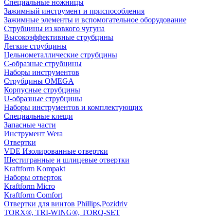
Специальные ножницы
Зажимный инструмент и приспособления
Зажимные элементы и вспомогательное оборудование
Струбцины из ковкого чугуна
Высокоэффективные струбцины
Легкие струбцины
Цельнометаллические струбцины
C-образные струбцины
Наборы инструментов
Струбцины OMEGA
Корпусные струбцины
U-образные струбцины
Наборы инструментов и комплектующих
Специальные клещи
Запасные части
Инструмент Wera
Отвертки
VDE Изолированные отвертки
Шестигранные и шлицевые отвертки
Kraftform Kompakt
Наборы отверток
Kraftform Micro
Kraftform Comfort
Отвертки для винтов Phillips,Pozidriv
TORX®, TRI-WING®, TORQ-SET