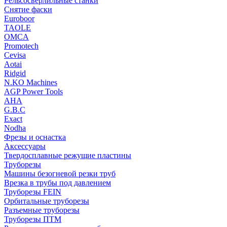
Рельсосверлильные станки
Снятие фаски
Euroboor
TAOLE
OMCA
Promotech
Cevisa
Aotai
Ridgid
N.KO Machines
AGP Power Tools
AHA
G.B.C
Exact
Nodha
Фрезы и оснастка
Аксессуары
Твердосплавные режущие пластины
Труборезы
Машины безогневой резки труб
Врезка в трубы под давлением
Труборезы FEIN
Орбитальные труборезы
Разъемные труборезы
Труборезы ПТМ