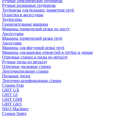
Ручные электрические труборезы
Ручные роликовые труборезы
Труборезы для больших диаметров труб
Оснастка и аксессуары
Трубогибы
Газорезательные машины
Машины термической резки по листу
Аксессуары
Машины термической резки труб
Аксесуары
Машины для фигурной резки труб
Машины для вырезки отверстий в трубах и днище
Отрезные станки и пилы по металлу
Ручные пилы по металлу
Отрезные дисковые станки
Ленточнопильные станки
Пильные диски
Ленточно-шлифовальные станки
Станки Fein
GRIT GX
GRIT GI
GRIT GHB
GRIT GKS
NKO Machines
Станки Stalex