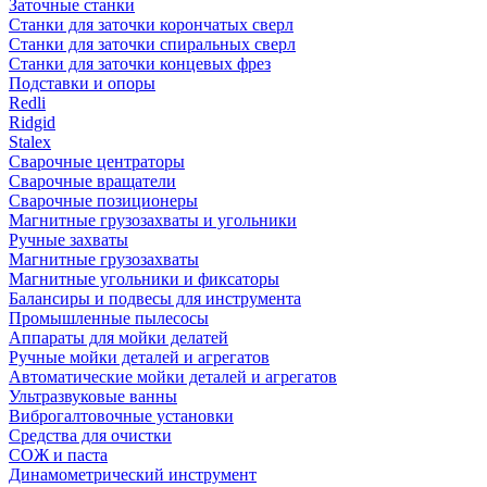
Заточные станки
Станки для заточки корончатых сверл
Станки для заточки спиральных сверл
Станки для заточки концевых фрез
Подставки и опоры
Redli
Ridgid
Stalex
Сварочные центраторы
Сварочные вращатели
Сварочные позиционеры
Магнитные грузозахваты и угольники
Ручные захваты
Магнитные грузозахваты
Магнитные угольники и фиксаторы
Балансиры и подвесы для инструмента
Промышленные пылесосы
Аппараты для мойки делатей
Ручные мойки деталей и агрегатов
Автоматические мойки деталей и агрегатов
Ультразвуковые ванны
Виброгалтовочные установки
Средства для очистки
СОЖ и паста
Динамометрический инструмент