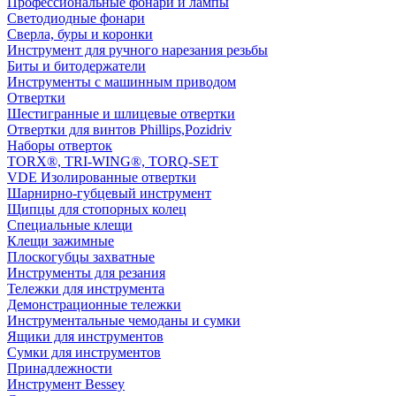
Профессиональные фонари и лампы
Светодиодные фонари
Сверла, буры и коронки
Инструмент для ручного нарезания резьбы
Биты и битодержатели
Инструменты с машинным приводом
Отвертки
Шестигранные и шлицевые отвертки
Отвертки для винтов Phillips,Pozidriv
Наборы отверток
TORX®, TRI-WING®, TORQ-SET
VDE Изолированные отвертки
Шарнирно-губцевый инструмент
Щипцы для стопорных колец
Специальные клещи
Клещи зажимные
Плоскогубцы захватные
Инструменты для резания
Тележки для инструмента
Демонстрационные тележки
Инструментальные чемоданы и сумки
Ящики для инструментов
Сумки для инструментов
Принадлежности
Инструмент Bessey