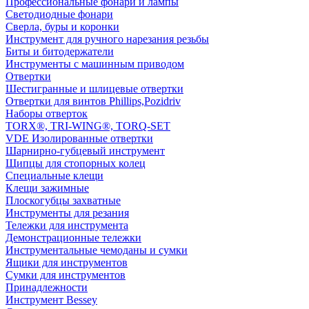
Профессиональные фонари и лампы
Светодиодные фонари
Сверла, буры и коронки
Инструмент для ручного нарезания резьбы
Биты и битодержатели
Инструменты с машинным приводом
Отвертки
Шестигранные и шлицевые отвертки
Отвертки для винтов Phillips,Pozidriv
Наборы отверток
TORX®, TRI-WING®, TORQ-SET
VDE Изолированные отвертки
Шарнирно-губцевый инструмент
Щипцы для стопорных колец
Специальные клещи
Клещи зажимные
Плоскогубцы захватные
Инструменты для резания
Тележки для инструмента
Демонстрационные тележки
Инструментальные чемоданы и сумки
Ящики для инструментов
Сумки для инструментов
Принадлежности
Инструмент Bessey