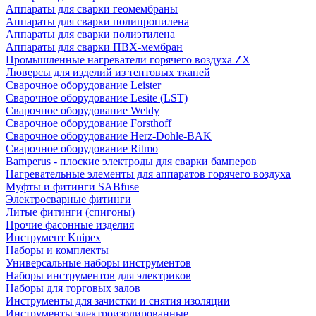
Аппараты для сварки геомембраны
Аппараты для сварки полипропилена
Аппараты для сварки полиэтилена
Аппараты для сварки ПВХ-мембран
Промышленные нагреватели горячего воздуха ZX
Люверсы для изделий из тентовых тканей
Сварочное оборудование Leister
Сварочное оборудование Lesite (LST)
Сварочное оборудование Weldy
Сварочное оборудование Forsthoff
Сварочное оборудование Herz-Dohle-BAK
Сварочное оборудование Ritmo
Bamperus - плоские электроды для сварки бамперов
Нагревательные элементы для аппаратов горячего воздуха
Муфты и фитинги SABfuse
Электросварные фитинги
Литые фитинги (спигоны)
Прочие фасонные изделия
Инструмент Knipex
Наборы и комплекты
Универсальные наборы инструментов
Наборы инструментов для электриков
Наборы для торговых залов
Инструменты для зачистки и снятия изоляции
Инструменты электроизолированные