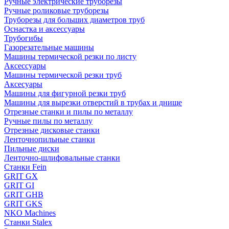
Ручные электрические труборезы
Ручные роликовые труборезы
Труборезы для больших диаметров труб
Оснастка и аксессуары
Трубогибы
Газорезательные машины
Машины термической резки по листу
Аксессуары
Машины термической резки труб
Аксесуары
Машины для фигурной резки труб
Машины для вырезки отверстий в трубах и днище
Отрезные станки и пилы по металлу
Ручные пилы по металлу
Отрезные дисковые станки
Ленточнопильные станки
Пильные диски
Ленточно-шлифовальные станки
Станки Fein
GRIT GX
GRIT GI
GRIT GHB
GRIT GKS
NKO Machines
Станки Stalex