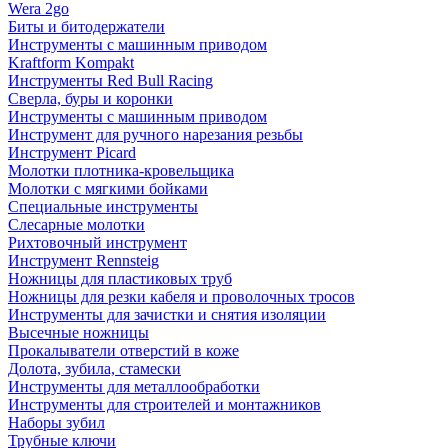
Wera 2go
Биты и битодержатели
Инструменты с машинным приводом
Kraftform Kompakt
Инструменты Red Bull Racing
Сверла, буры и коронки
Инструменты с машинным приводом
Инструмент для ручного нарезания резьбы
Инструмент Picard
Молотки плотника-кровельщика
Молотки с мягкими бойками
Специальные инструменты
Слесарные молотки
Рихтовочный инструмент
Инструмент Rennsteig
Ножницы для пластиковых труб
Ножницы для резки кабеля и проволочных тросов
Инструменты для зачистки и снятия изоляции
Высечные ножницы
Прокалыватели отверстий в коже
Долота, зубила, стамески
Инструменты для металлообработки
Инструменты для строителей и монтажников
Наборы зубил
Трубные ключи