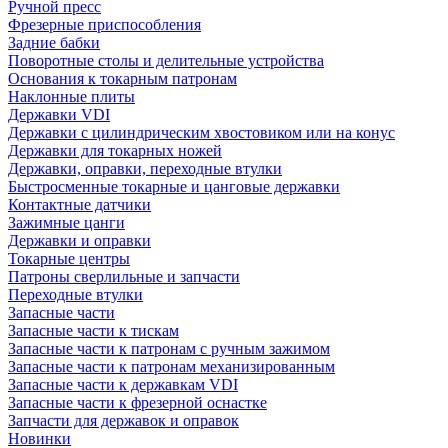
Ручной пресс
Фрезерные приспособления
Задние бабки
Поворотные столы и делительные устройства
Основания к токарным патронам
Наклонные плиты
Державки VDI
Державки с цилиндрическим хвостовиком или на конус
Державки для токарных ножей
Державки, оправки, переходные втулки
Быстросменные токарные и цанговые державки
Контактные датчики
Зажимные цанги
Державки и оправки
Токарные центры
Патроны сверлильные и запчасти
Переходные втулки
Запасные части
Запасные части к тискам
Запасные части к патронам с ручным зажимом
Запасные части к патронам механизированным
Запасные части к державкам VDI
Запасные части к фрезерной оснастке
Запчасти для державок и оправок
Новинки