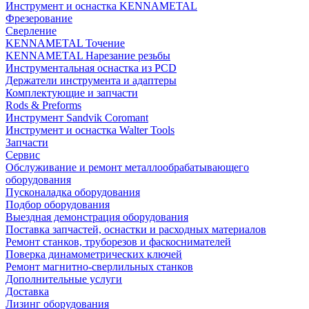
Инструмент и оснастка KENNAMETAL
Фрезерование
Сверление
KENNAMETAL Точение
KENNAMETAL Нарезание резьбы
Инструментальная оснастка из PCD
Держатели инструмента и адаптеры
Комплектующие и запчасти
Rods & Preforms
Инструмент Sandvik Coromant
Инструмент и оснастка Walter Tools
Запчасти
Сервис
Обслуживание и ремонт металлообрабатывающего
оборудования
Пусконаладка оборудования
Подбор оборудования
Выездная демонстрация оборудования
Поставка запчастей, оснастки и расходных материалов
Ремонт станков, труборезов и фаскоснимателей
Поверка динамометрических ключей
Ремонт магнитно-сверлильных станков
Дополнительные услуги
Доставка
Лизинг оборудования