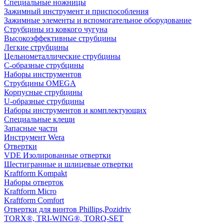
Специальные ножницы
Зажимный инструмент и приспособления
Зажимные элементы и вспомогательное оборудование
Струбцины из ковкого чугуна
Высокоэффективные струбцины
Легкие струбцины
Цельнометаллические струбцины
C-образные струбцины
Наборы инструментов
Струбцины OMEGA
Корпусные струбцины
U-образные струбцины
Наборы инструментов и комплектующих
Специальные клещи
Запасные части
Инструмент Wera
Отвертки
VDE Изолированные отвертки
Шестигранные и шлицевые отвертки
Kraftform Kompakt
Наборы отверток
Kraftform Micro
Kraftform Comfort
Отвертки для винтов Phillips,Pozidriv
TORX®, TRI-WING®, TORQ-SET