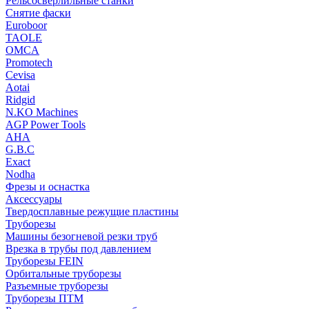
Рельсосверлильные станки
Снятие фаски
Euroboor
TAOLE
OMCA
Promotech
Cevisa
Aotai
Ridgid
N.KO Machines
AGP Power Tools
AHA
G.B.C
Exact
Nodha
Фрезы и оснастка
Аксессуары
Твердосплавные режущие пластины
Труборезы
Машины безогневой резки труб
Врезка в трубы под давлением
Труборезы FEIN
Орбитальные труборезы
Разъемные труборезы
Труборезы ПТМ