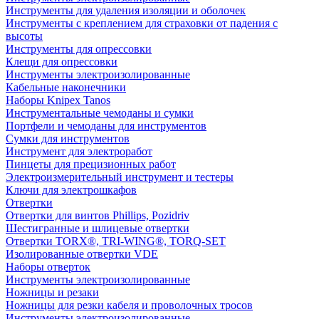
Инструменты для удаления изоляции и оболочек
Инструменты с креплением для страховки от падения с
высоты
Инструменты для опрессовки
Клещи для опрессовки
Инструменты электроизолированные
Кабельные наконечники
Наборы Knipex Tanos
Инструментальные чемоданы и сумки
Портфели и чемоданы для инструментов
Сумки для инструментов
Инструмент для электроработ
Пинцеты для прецизионных работ
Электроизмерительный инструмент и тестеры
Ключи для электрошкафов
Отвертки
Отвертки для винтов Phillips, Pozidriv
Шестигранные и шлицевые отвертки
Отвертки TORX®, TRI-WING®, TORQ-SET
Изолированные отвертки VDE
Наборы отверток
Инструменты электроизолированные
Ножницы и резаки
Ножницы для резки кабеля и проволочных тросов
Инструменты электроизолированные