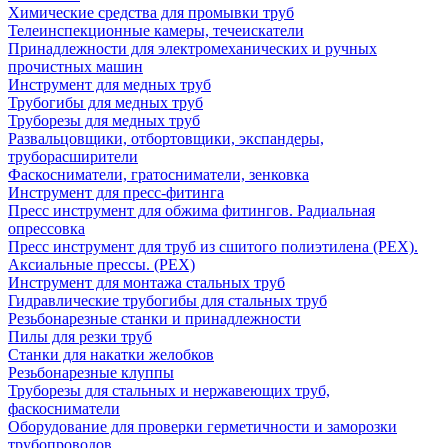
Химические средства для промывки труб
Телеинспекционные камеры, течеискатели
Принадлежности для электромеханических и ручных
прочистных машин
Инструмент для медных труб
Трубогибы для медных труб
Труборезы для медных труб
Развальцовщики, отбортовщики, экспандеры,
труборасширители
Фаскосниматели, гратосниматели, зенковка
Инструмент для пресс-фитинга
Пресс инструмент для обжима фитингов. Радиальная
опрессовка
Пресс инструмент для труб из сшитого полиэтилена (PEX).
Аксиальные прессы. (PEX)
Инструмент для монтажа стальных труб
Гидравлические трубогибы для стальных труб
Резьбонарезные станки и принадлежности
Пилы для резки труб
Станки для накатки желобков
Резьбонарезные клуппы
Труборезы для стальных и нержавеющих труб,
фаскосниматели
Оборудование для проверки герметичности и заморозки
трубопроводов