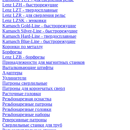
Lenz LZH - быстрорежущие
Lenz LZT - твердосплавные
Lenz LZR - для сверления рельс
Lenz LZSK - зенковки
Karnasch Gold-Line - быстрорежущие
Karnasch Silver-Line - быстрорежущие
Karnasch Hard-Line - твердосплавные
Karnasch Blue-Line - быстрорежущие
Коронки по металлу
Борфрезы
Lenz LZB - борфрезы
Принадлежности для магнитных станков
Выталкивающие штифты
Адаптеры
Удлинители
Патроны сверлильные
Патроны для корончатых сверл
Расточные головки
Резьбонарезная оснастка
Резьбонарезные патроны
Резьбонарезные головки
Резьбонарезные наборы
Реверсивные патроны
Сверлильные станки для труб