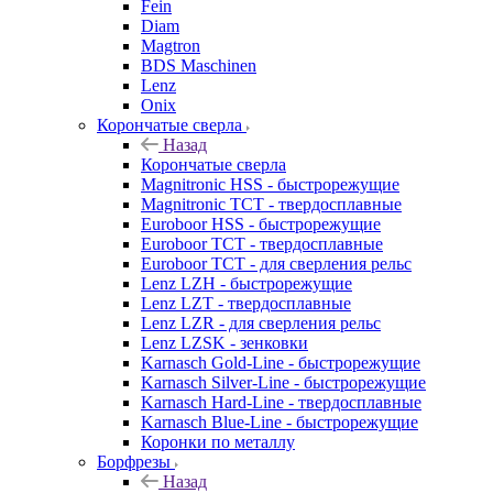
Fein
Diam
Magtron
BDS Maschinen
Lenz
Onix
Корончатые сверла
Назад
Корончатые сверла
Magnitronic HSS - быстрорежущие
Magnitronic TCT - твердосплавные
Euroboor HSS - быстрорежущие
Euroboor TCT - твердосплавные
Euroboor TCT - для сверления рельс
Lenz LZH - быстрорежущие
Lenz LZT - твердосплавные
Lenz LZR - для сверления рельс
Lenz LZSK - зенковки
Karnasch Gold-Line - быстрорежущие
Karnasch Silver-Line - быстрорежущие
Karnasch Hard-Line - твердосплавные
Karnasch Blue-Line - быстрорежущие
Коронки по металлу
Борфрезы
Назад