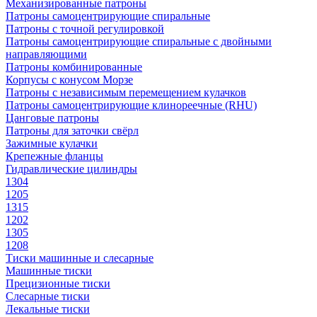
Механизированные патроны
Патроны самоцентрирующие спиральные
Патроны с точной регулировкой
Патроны самоцентрирующие спиральные с двойными
направляющими
Патроны комбинированные
Корпусы с конусом Морзе
Патроны с независимым перемещением кулачков
Патроны самоцентрирующие клинореечные (RHU)
Цанговые патроны
Патроны для заточки свёрл
Зажимные кулачки
Крепежные фланцы
Гидравлические цилиндры
1304
1205
1315
1202
1305
1208
Тиски машинные и слесарные
Машинные тиски
Прецизионные тиски
Слесарные тиски
Лекальные тиски