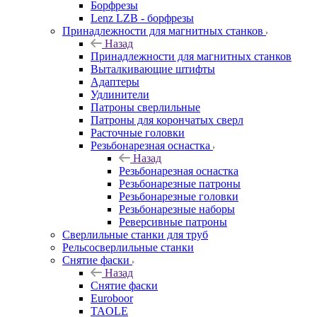
Борфрезы
Lenz LZB - борфрезы
Принадлежности для магнитных станков
Назад
Принадлежности для магнитных станков
Выталкивающие штифты
Адаптеры
Удлинители
Патроны сверлильные
Патроны для корончатых сверл
Расточные головки
Резьбонарезная оснастка
Назад
Резьбонарезная оснастка
Резьбонарезные патроны
Резьбонарезные головки
Резьбонарезные наборы
Реверсивные патроны
Сверлильные станки для труб
Рельсосверлильные станки
Снятие фаски
Назад
Снятие фаски
Euroboor
TAOLE