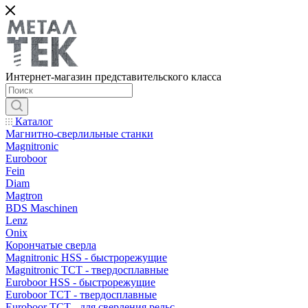
Интернет-магазин представительского класса
Каталог
Магнитно-сверлильные станки
Magnitronic
Euroboor
Fein
Diam
Magtron
BDS Maschinen
Lenz
Onix
Корончатые сверла
Magnitronic HSS - быстрорежущие
Magnitronic TCT - твердосплавные
Euroboor HSS - быстрорежущие
Euroboor TCT - твердосплавные
Euroboor TCT - для сверления рельс