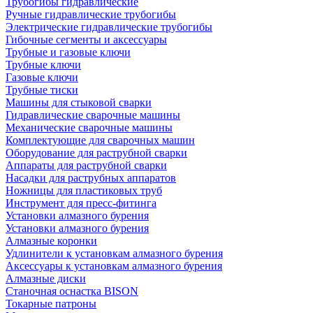
Трубогибы гидравлические
Ручные гидравлические трубогибы
Электрические гидравлические трубогибы
Гибочные сегменты и аксессуары
Трубные и газовые ключи
Трубные ключи
Газовые ключи
Трубные тиски
Машины для стыковой сварки
Гидравлические сварочные машины
Механические сварочные машины
Комплектующие для сварочных машин
Оборудование для раструбной сварки
Аппараты для раструбной сварки
Насадки для раструбных аппаратов
Ножницы для пластиковых труб
Инструмент для пресс-фитинга
Установки алмазного бурения
Установки алмазного бурения
Алмазные коронки
Удлинители к установкам алмазного бурения
Аксессуары к установкам алмазного бурения
Алмазные диски
Станочная оснастка BISON
Токарные патроны