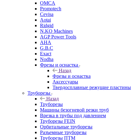
OMCA
Promotech
Cevisa
Aotai
Ridgid
N.KO Machines
AGP Power Tools
AHA
G.B.C
Exact
Nodha
Фрезы и оснастка
Назад
Фрезы и оснастка
Аксессуары
Твердосплавные режущие пластины
Труборезы
Назад
Труборезы
Машины безогневой резки труб
Врезка в трубы под давлением
Труборезы FEIN
Орбитальные труборезы
Разъемные труборезы
Труборезы ПТМ