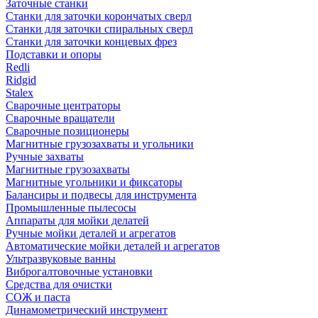
Заточные станки
Станки для заточки корончатых сверл
Станки для заточки спиральных сверл
Станки для заточки концевых фрез
Подставки и опоры
Redli
Ridgid
Stalex
Сварочные центраторы
Сварочные вращатели
Сварочные позиционеры
Магнитные грузозахваты и угольники
Ручные захваты
Магнитные грузозахваты
Магнитные угольники и фиксаторы
Балансиры и подвесы для инструмента
Промышленные пылесосы
Аппараты для мойки делатей
Ручные мойки деталей и агрегатов
Автоматические мойки деталей и агрегатов
Ультразвуковые ванны
Виброгалтовочные установки
Средства для очистки
СОЖ и паста
Динамометрический инструмент