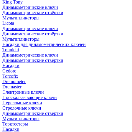
King Tony
Динамометрические ключи
Динамометрические отвёртки
Мультипликаторы
Licota
Динамометрические ключи
Динамометрические отвёртки
Мультипликаторы
Насадки для динамометрических ключей
Tohnichi
Динамометрические ключи
Динамометрические отвёртки
Насадки
Gedore
Torcofix
Dremometer
Dremaster
Электронные ключи
Проскальзывающие ключи
Переломные ключи
Стрелочные ключи
Динамометрические отвёртки
Мультипликаторы
Торктестеры
Насадки