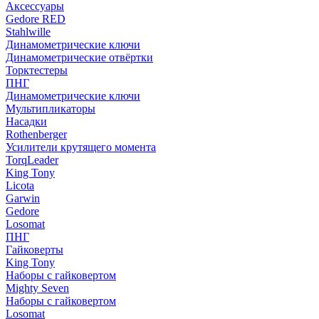
Аксессуары
Gedore RED
Stahlwille
Динамометрические ключи
Динамометрические отвёртки
Торктестеры
ПНГ
Динамометрические ключи
Мультипликаторы
Насадки
Rothenberger
Усилители крутящего момента
TorqLeader
King Tony
Licota
Garwin
Gedore
Losomat
ПНГ
Гайковерты
King Tony
Наборы с гайковертом
Mighty Seven
Наборы с гайковертом
Losomat